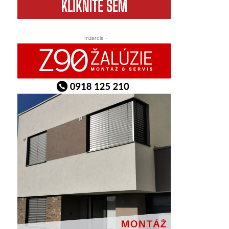
- Inzercia -