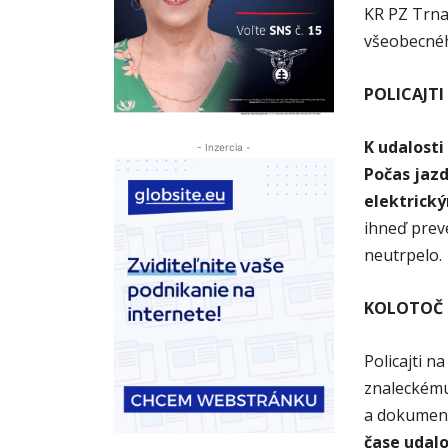
KR PZ Trna
všeobecnéh
POLICAJT
K udalosti
- Inzercia -
Počas jazd
elektrick
ihneď prev
neutrpelo.
KOLOTOČ 
Policajti n
znaleckému
a dokument
čase udalo