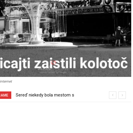
 internet
Sereď niekedy bola mestom s
Pri venčení na Jesenského ulici mal
ČAME
výborným napojením na hromadnú
usmrtiť psíka vlčiak, ktorý mal voľne
dopravu – ANKETA
behať