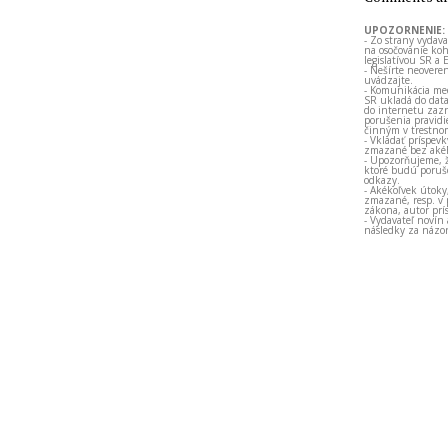
UPOZORNENIE:
- Zo strany vydav
na osočovanie koh
legislatívou SR a 
- Nešírte neovere
uvádzajte.
- Komunikácia med
SR ukladá do data
do internetu zazn
porušenia pravidi
činným v trestno
- Vkladať príspev
zmazané bez akéh
- Upozorňujeme, ž
ktoré budú porušo
odkazy.
- Akékoľvek útoky
zmazané, resp. v 
zákona, autor prí
- Vydavateľ novín
následky za názor