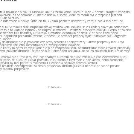
ateľa novín ide o pokus zachovať určitú formu voľnej komunikácie – nezneužívajte túto snahu
okoľvek, na ohováranie či šírenie údajov a správ, ktoré by mohli byť v rozpore s platnou
EÚ alebo etikou.
né informácie a hoaxy. Šírte len to, k čomu poznáte relevantný zdroj a podľa možnosti ho
zi užívateľmi a diskutujúcimi ako aj ostatná komunikácia sa v súlade s právnym poriadkom
bázy a to vrátane loginov - prístupov užívateľov . Databáza providera poskytujúceho pripojenie
amenáva tiež IP adresy užívateľov a ostatné identifikačné dáta. V prípade závažného
el, napríklad páchaním trestnej činnosti, je provider povinný vydať túto databázu orgánom
m konaní.
ky do diskusie nie je povolené cez proxy servery a anonymizéry. Takéto príspevky môžu byť
okoľvek ďalšieho komentovania a zverejňovania dôvodov.
e každý užívateľ za svoje konanie plne zodpovedá sám. Administrátor môže zmazať príspevky,
vať pravidlá diskusie, prípadne budú obsahovať reklamu, alebo ich súčasťou budú reklamné
, osočovanie a invektívy voči podpísaným autorom článkov redakcii, alebo vydavateľovi budú
prípade, že budú zakladať podstatu niektorého z trestných činov, alebo iného porušenia
spevku by mal počítať s možnosťou zjednania nápravy právnou cestou.
 a redakcia nezodpovedá za obsah príspevkov diskutujúcich a nenesie prípadné právne
y autorov príspevkov.
- Inzercia -
- Inzercia -