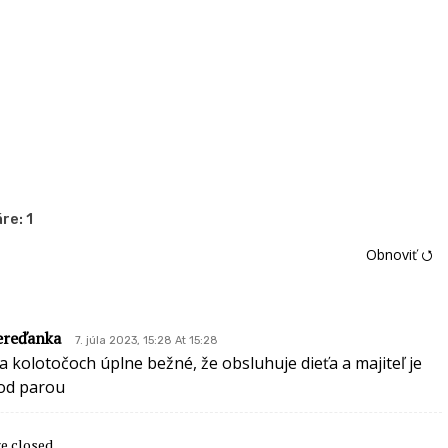
re:
1
Obnoviť ⭯
ereďanka
7. júla 2023, 15:28 At 15:28
a kolotočoch úplne bežné, že obsluhuje dieťa a majiteľ je
od parou
 closed.