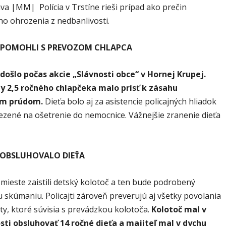
va |MM| Polícia v Trstíne rieši prípad ako prečin
o ohrozenia z nedbanlivosti.
I POMOHLI S PREVOZOM CHLAPCA
 došlo počas akcie „Slávnosti obce“ v Hornej Krupej.
y 2,5 ročného chlapčeka malo prísť k zásahu
ým prúdom.
Dieťa bolo aj za asistencie policajných hliadok
ezené na ošetrenie do nemocnice. Vážnejšie zranenie dieťa
OBSLUHOVALO DIEŤA
a mieste zaistili detský kolotoč a ten bude podrobený
 skúmaniu. Policajti zároveň preverujú aj všetky povolania
y, ktoré súvisia s prevádzkou kolotoča.
Kolotoč mal v
sti obsluhovať 14 ročné dieťa a majiteľ mal v dychu