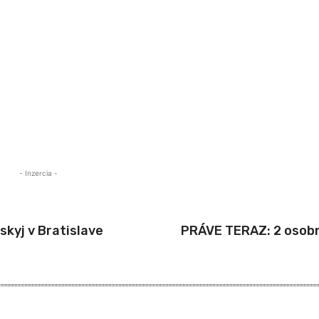
- Inzercia -
skyj v Bratislave
PRÁVE TERAZ: 2 osobn