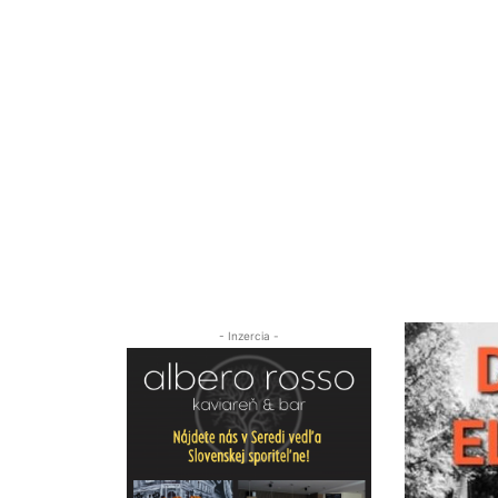
- Inzercia -