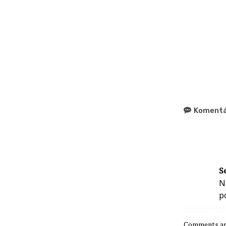
Komentá
S
N
p
Comments are