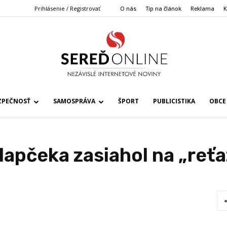
Prihlásenie / Registrovať
O nás
Tip na článok
Reklama
K
ZPEČNOSŤ
SAMOSPRÁVA
ŠPORT
PUBLICISTIKA
OBCE
lapčeka zasiahol na „reťa