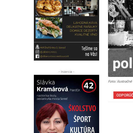
- Inzercia -
Foto: ilustračné
ODPORÚ