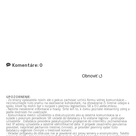
Komentáre:
0
Obnoviť ⭯
UPOZORNENIE:
- Zo strany vydavateľa novín ide o pokus zachovať určitú formu voľnej komunikácie –
nezneužívajte túto snahu na osočovanie kohokoľvek, na ohováranie či šírenie údajov a
správ, ktoré by mohli byť v rozpore s platnou legislatívou SR a EÚ alebo etikou.
- Nešírte neoverené informácie a hoaxy. Šírte len to, k čomu poznáte relevantný zdroj a
podľa možnosti ho uvádzajte.
- Komunikácia medzi užívateľmi a diskutujúcimi ako aj ostatná komunikácia sa v
súlade s právnym poriadkom SR ukladá do databázy a to vrátane loginov - prístupov
užívateľov . Databáza providera poskytujúceho pripojenie do internetu zaznamenáva
tiež IP adresy užívateľov a ostatné identifikačné dáta. V prípade závažného porušenia
pravidiel, napríklad páchaním trestnej činnosti, je provider povinný vydať túto
databázu orgánom činným v trestnom konaní.
- Vkladať príspevky do diskusie nie je povolené cez proxy servery a anonymizéry. Takéto