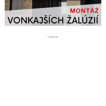
- Inzercia -