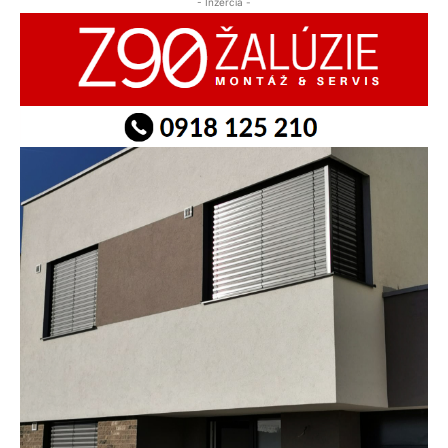
- Inzercia -