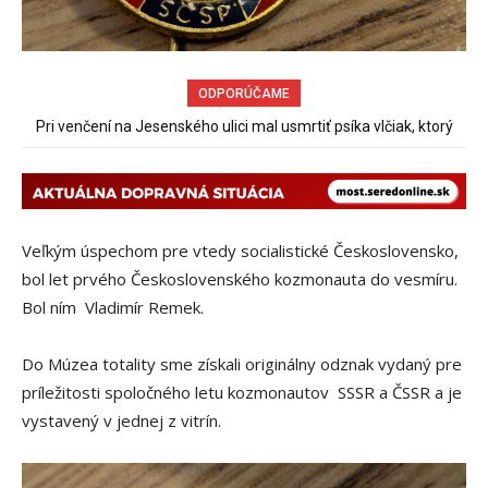
ODPORÚČAME
70 rokov od založenia podniku Slovenské pečivárne v Seredi
Veľkým úspechom pre vtedy socialistické Československo,
bol let prvého Československého kozmonauta do vesmíru.
Bol ním Vladimír Remek.
Do Múzea totality sme získali originálny odznak vydaný pre
príležitosti spoločného letu kozmonautov SSSR a ČSSR a je
vystavený v jednej z vitrín.