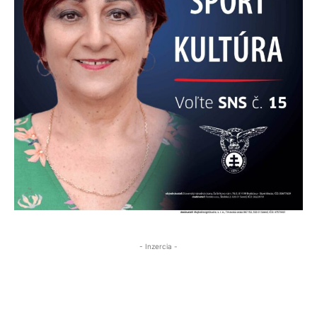
- Inzercia -