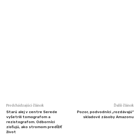
Predchádzajúci článok
Ďalší článok
Starú alej v centre Serede
Pozor, podvodníci „rozdávajú“
vyšetrili tomografom a
skladové zásoby Amazonu
rezistografom. Odborníci
zisťujú, ako stromom predĺžiť
život