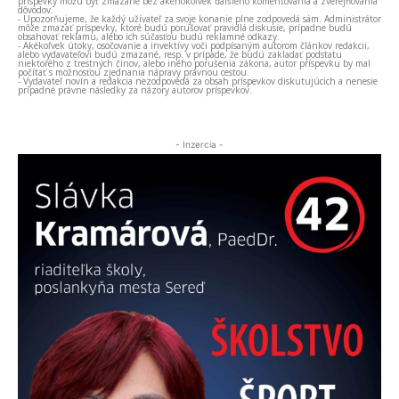
príspevky môžu byť zmazané bez akéhokoľvek ďalšieho komentovania a zverejňovania
dôvodov.
- Upozorňujeme, že každý užívateľ za svoje konanie plne zodpovedá sám. Administrátor
môže zmazať príspevky, ktoré budú porušovať pravidlá diskusie, prípadne budú
obsahovať reklamu, alebo ich súčasťou budú reklamné odkazy.
- Akékoľvek útoky, osočovanie a invektívy voči podpísaným autorom článkov redakcii,
alebo vydavateľovi budú zmazané, resp. v prípade, že budú zakladať podstatu
niektorého z trestných činov, alebo iného porušenia zákona, autor príspevku by mal
počítať s možnosťou zjednania nápravy právnou cestou.
- Vydavateľ novín a redakcia nezodpovedá za obsah príspevkov diskutujúcich a nenesie
prípadné právne následky za názory autorov príspevkov.
- Inzercia -