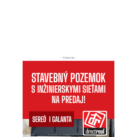
- Inzercia -