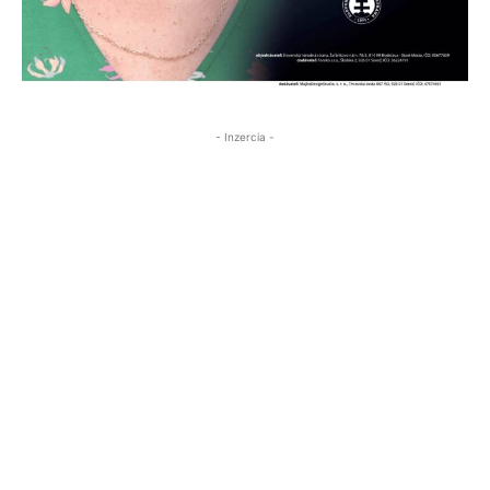
- Inzercia -