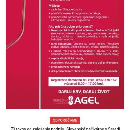
ODPORÚČAME
70 rokov od založenia podniku Slovenské pečivárne v Seredi
Sereď niekedy bola mestom s výborným napojením na