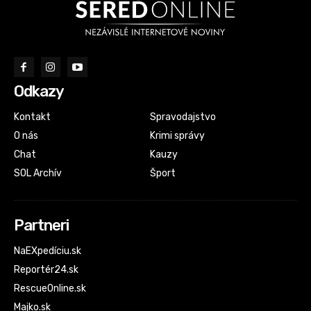
Odkazy
Kontakt
Spravodajstvo
O nás
Krimi správy
Chat
Kauzy
SOL Archív
Šport
Partneri
NaEXpedíciu.sk
Reportér24.sk
RescueOnline.sk
Majko.sk