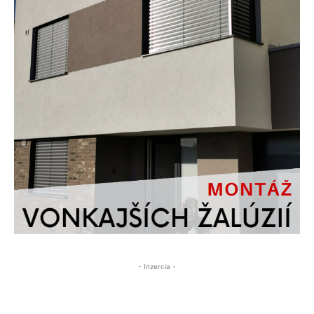
- Inzercia -