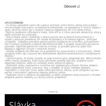
Obnoviť ⭯
UPOZORNENIE:
- Zo strany vydavateľa novín ide o pokus zachovať určitú formu voľnej komunikácie –
nezneužívajte túto snahu na osočovanie kohokoľvek, na ohováranie či šírenie údajov a
správ, ktoré by mohli byť v rozpore s platnou legislatívou SR a EÚ alebo etikou.
- Nešírte neoverené informácie a hoaxy. Šírte len to, k čomu poznáte relevantný zdroj a
podľa možnosti ho uvádzajte.
- Komunikácia medzi užívateľmi a diskutujúcimi ako aj ostatná komunikácia sa v
súlade s právnym poriadkom SR ukladá do databázy a to vrátane loginov - prístupov
užívateľov . Databáza providera poskytujúceho pripojenie do internetu zaznamenáva
tiež IP adresy užívateľov a ostatné identifikačné dáta. V prípade závažného porušenia
pravidiel, napríklad páchaním trestnej činnosti, je provider povinný vydať túto
databázu orgánom činným v trestnom konaní.
- Vkladať príspevky do diskusie nie je povolené cez proxy servery a anonymizéry. Takéto
príspevky môžu byť zmazané bez akéhokoľvek ďalšieho komentovania a zverejňovania
dôvodov.
- Upozorňujeme, že každý užívateľ za svoje konanie plne zodpovedá sám. Administrátor
môže zmazať príspevky, ktoré budú porušovať pravidlá diskusie, prípadne budú
obsahovať reklamu, alebo ich súčasťou budú reklamné odkazy.
- Akékoľvek útoky, osočovanie a invektívy voči podpísaným autorom článkov redakcii,
alebo vydavateľovi budú zmazané, resp. v prípade, že budú zakladať podstatu
niektorého z trestných činov, alebo iného porušenia zákona, autor príspevku by mal
počítať s možnosťou zjednania nápravy právnou cestou.
- Vydavateľ novín a redakcia nezodpovedá za obsah príspevkov diskutujúcich a nenesie
prípadné právne následky za názory autorov príspevkov.
- Inzercia -