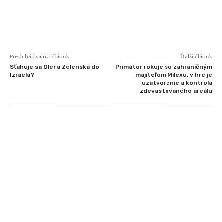
Predchádzajúci článok
Ďalší článok
Sťahuje sa Olena Zelenská do
Primátor rokuje so zahraničným
Izraela?
majiteľom Milexu, v hre je
uzatvorenie a kontrola
zdevastovaného areálu