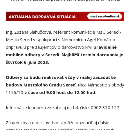
hromadnú dopravu – ANKETA
Ing. Zuzana Slahučková, referent komunikácie MsÚ Sereď /
Mesto Sereď v spolupráci s Nemocnicou Agel Komárno
pripravujú pre záujemcov o darcovstvo krvi
pravidelné
mobilné odbery v Seredi. Najbližší termín darovania je
štvrtok 6. júla 2023.
Odbery sa budú realizovať vždy v malej zasadačke
budovy Mestského úradu Sereď
, ulica Námestie slobody
1176/10
v čase od 9.00 hod. do 12.00 hod.
Informácie k odberu získate aj na tel. čísle: 0902 370 157.
Záujemcovia o darcovstvo si môžu poznačiť aj ďalšie