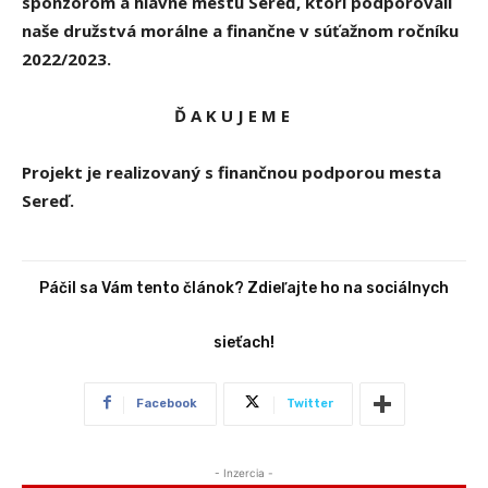
sponzorom a hlavne mestu Sereď, ktorí podporovali
naše družstvá morálne a finančne v súťažnom ročníku
2022/2023.
Ď A K U J E M E
Projekt je realizovaný s finančnou podporou mesta
Sereď.
Páčil sa Vám tento článok? Zdieľajte ho na sociálnych
sieťach!
Facebook
Twitter
- Inzercia -