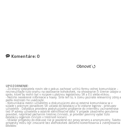
Komentáre:
0
Obnoviť ⭯
UPOZORNENIE:
- Zo strany vydavateľa novín ide o pokus zachovať určitú formu voľnej komunikácie –
nezneužívajte túto snahu na osočovanie kohokoľvek, na ohováranie či šírenie údajov a
správ, ktoré by mohli byť v rozpore s platnou legislatívou SR a EÚ alebo etikou.
- Nešírte neoverené informácie a hoaxy. Šírte len to, k čomu poznáte relevantný zdroj a
podľa možnosti ho uvádzajte.
- Komunikácia medzi užívateľmi a diskutujúcimi ako aj ostatná komunikácia sa v
súlade s právnym poriadkom SR ukladá do databázy a to vrátane loginov - prístupov
užívateľov . Databáza providera poskytujúceho pripojenie do internetu zaznamenáva
tiež IP adresy užívateľov a ostatné identifikačné dáta. V prípade závažného porušenia
pravidiel, napríklad páchaním trestnej činnosti, je provider povinný vydať túto
databázu orgánom činným v trestnom konaní.
- Vkladať príspevky do diskusie nie je povolené cez proxy servery a anonymizéry. Takéto
príspevky môžu byť zmazané bez akéhokoľvek ďalšieho komentovania a zverejňovania
dôvodov.