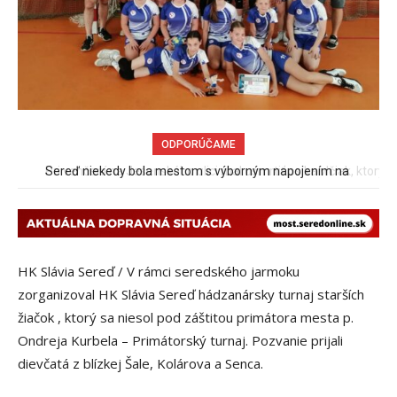
ODPORÚČAME
Pri venčení na Jesenského ulici mal usmrtiť psíka vlčiak, ktorý
mal voľne behať
HK Slávia Sereď / V rámci seredského jarmoku
zorganizoval HK Slávia Sereď hádzanársky turnaj starších
žiačok , ktorý sa niesol pod záštitou primátora mesta p.
Ondreja Kurbela – Primátorský turnaj. Pozvanie prijali
dievčatá z blízkej Šale, Kolárova a Senca.