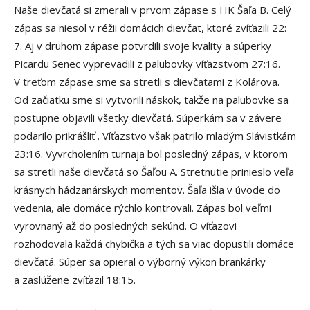
Naše dievčatá si zmerali v prvom zápase s HK Šaľa B. Celý
zápas sa niesol v réžii domácich dievčat, ktoré zvíťazili 22:
7. Aj v druhom zápase potvrdili svoje kvality a súperky
Picardu Senec vyprevadili z palubovky víťazstvom 27:16.
V treťom zápase sme sa stretli s dievčatami z Kolárova.
Od začiatku sme si vytvorili náskok, takže na palubovke sa
postupne objavili všetky dievčatá. Súperkám sa v závere
podarilo prikrášliť . Víťazstvo však patrilo mladým Slávistkám
23:16. Vyvrcholením turnaja bol posledný zápas, v ktorom
sa stretli naše dievčatá so Šaľou A. Stretnutie prinieslo veľa
krásnych hádzanárskych momentov. Šaľa išla v úvode do
vedenia, ale domáce rýchlo kontrovali. Zápas bol veľmi
vyrovnaný až do posledných sekúnd. O víťazovi
rozhodovala každá chybička a tých sa viac dopustili domáce
dievčatá. Súper sa opieral o výborný výkon brankárky
a zaslúžene zvíťazil 18:15.