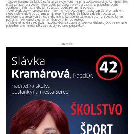
- Upozorňujeme, že každý užívateľ za svoje konanie plne zodpovedá sám. Administrátor
môže zmazať príspevky, ktoré budú porušovať pravidlá diskusie, prípadne budú
obsahovať reklamu, alebo ich súčasťou budú reklamné odkazy.
- Akékoľvek útoky, osočovanie a invektívy voči podpísaným autorom článkov redakcii,
alebo vydavateľovi budú zmazané, resp. v prípade, že budú zakladať podstatu
niektorého z trestných činov, alebo iného porušenia zákona, autor príspevku by mal
počítať s možnosťou zjednania nápravy právnou cestou.
- Vydavateľ novín a redakcia nezodpovedá za obsah príspevkov diskutujúcich a nenesie
prípadné právne následky za názory autorov príspevkov.
- Inzercia -