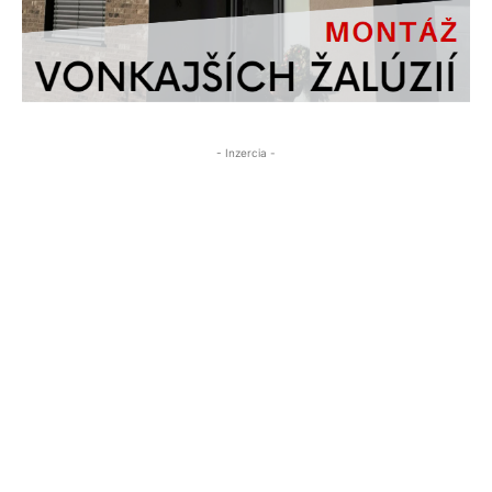
- Inzercia -