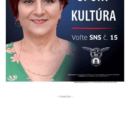
- Inzercia -