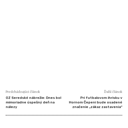
Predchádzajúci článok
Ďalší článok
OZ Seredské nábrežie: Dnes bol
Pri futbalovom ihrisku v
mimoriadne úspešný deň na
Hornom Čepeni bude osadené
nálezy
značenie „zákaz zastavenia“