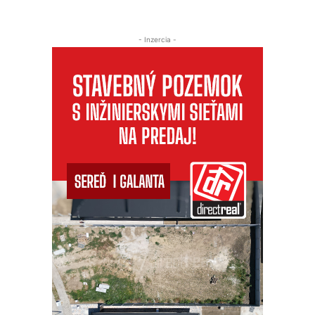
- Inzercia -