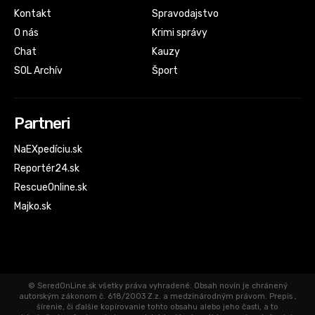
Kontakt
Spravodajstvo
O nás
Krimi správy
Chat
Kauzy
SOL Archív
Šport
Partneri
NaEXpedíciu.sk
Reportér24.sk
RescueOnline.sk
Majko.sk
© SeredOnLine.sk všetky práva vyhradené. Obsah novín je chránený
autorským zákonom č. 618/2003 Z.z. a medzinárodným právom. Prepis ,
šírenie, či ďalšie kopírovanie tohto obsahu alebo jeho časti, a to