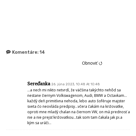
Komentáre:
14
Obnoviť ⭯
Sereďanka
26. júna 2023, 10:48 At 10:48
…a nech mi nikto netvrdí, že väčšina takýchto nehôd sa
nestane čiernym Volkswagenom, Audi, BMW a Octavkam…
každý deň primitívna nehoda, lebo auto šoféruje majster
sveta čo neovláda predpisy…včera čakám na križovatke,
oproti mne mladý chalan na čiernom VW, on má prednosť a
nie a nie prejsť križovatkou…tak som tam čakala jak pi.a
kým sa uráči…