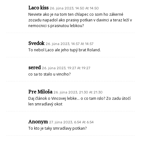
Laco kiss
26. júna 2023, 14:50 At 14:50
Neviete ako je na tom ten chlapec co som ho zákerné
zozadu napadol ako prasivy potkan v davinci a teraz leží v
nemocnici s prasnutou lebkou?
Svedok
26. júna 2023, 14:57 At 14:57
To nebol Laco ale jeho tupý brat Roland.
sered
26. júna 2023, 19:27 At 19:27
co sa to stalo u vinciho?
Pre Miloša
26. júna 2023, 21:30 At 21:30
Daj článok o Vincovej lebke… o co tam islo? Zo zadu útočí
len smradlavý okot
Anonym
27. júna 2023, 6:54 At 6:54
To kto je taky smradlavy potkan?