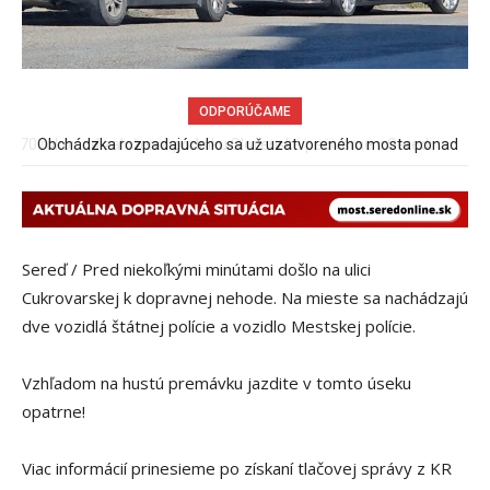
ODPORÚČAME
Obchádzka rozpadajúceho sa už uzatvoreného mosta ponad
železnicu spôsobuje nadmerné opotrebovanie ďalších ciest
Sereď / Pred niekoľkými minútami došlo na ulici
Cukrovarskej k dopravnej nehode. Na mieste sa nachádzajú
dve vozidlá štátnej polície a vozidlo Mestskej polície.
Vzhľadom na hustú premávku jazdite v tomto úseku
opatrne!
Viac informácií prinesieme po získaní tlačovej správy z KR