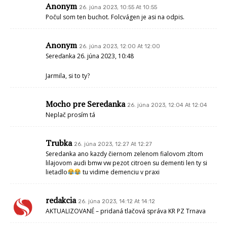
Anonym
26. júna 2023, 10:55 At 10:55
Počul som ten buchot. Folcvágen je asi na odpis.
Anonym
26. júna 2023, 12:00 At 12:00
Sereďanka 26. júna 2023, 10:48
Jarmila, si to ty?
Mocho pre Seredanka
26. júna 2023, 12:04 At 12:04
Neplač prosím tá
Trubka
26. júna 2023, 12:27 At 12:27
Seredanka ano kazdy čiernom zelenom fialovom zltom
lilajovom audi bmw vw pezot citroen su dementi len ty si
lietadlo
tu vidime demenciu v praxi
redakcia
26. júna 2023, 14:12 At 14:12
AKTUALIZOVANÉ – pridaná tlačová správa KR PZ Trnava