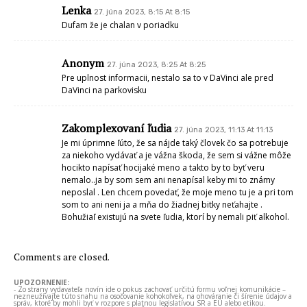
Lenka
27. júna 2023, 8:15 At 8:15
Dufam že je chalan v poriadku
Anonym
27. júna 2023, 8:25 At 8:25
Pre uplnost informacii, nestalo sa to v DaVinci ale pred
DaVinci na parkovisku
Zakomplexovaní ľudia
27. júna 2023, 11:13 At 11:13
Je mi úprimne ľúto, že sa nájde taký človek čo sa potrebuje
za niekoho vydávať a je vážna škoda, že sem si vážne môže
hocikto napísať hocijaké meno a takto by to byť veru
nemalo..ja by som sem ani nenapísal keby mi to známy
neposlal . Len chcem povedať, že moje meno tu je a pri tom
som to ani neni ja a mňa do žiadnej bitky neťahajte .
Bohužiaľ existujú na svete ľudia, ktorí by nemali piť alkohol.
Comments are closed.
UPOZORNENIE:
- Zo strany vydavateľa novín ide o pokus zachovať určitú formu voľnej komunikácie –
nezneužívajte túto snahu na osočovanie kohokoľvek, na ohováranie či šírenie údajov a
správ, ktoré by mohli byť v rozpore s platnou legislatívou SR a EÚ alebo etikou.