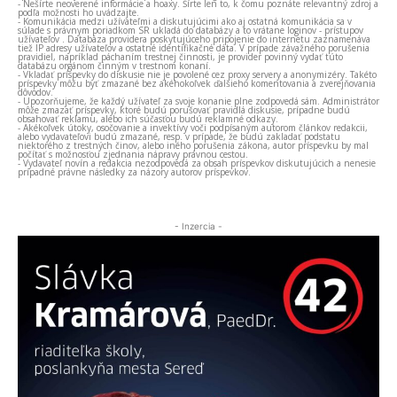
- Nešírte neoverené informácie a hoaxy. Šírte len to, k čomu poznáte relevantný zdroj a
podľa možnosti ho uvádzajte.
- Komunikácia medzi užívateľmi a diskutujúcimi ako aj ostatná komunikácia sa v
súlade s právnym poriadkom SR ukladá do databázy a to vrátane loginov - prístupov
užívateľov . Databáza providera poskytujúceho pripojenie do internetu zaznamenáva
tiež IP adresy užívateľov a ostatné identifikačné dáta. V prípade závažného porušenia
pravidiel, napríklad páchaním trestnej činnosti, je provider povinný vydať túto
databázu orgánom činným v trestnom konaní.
- Vkladať príspevky do diskusie nie je povolené cez proxy servery a anonymizéry. Takéto
príspevky môžu byť zmazané bez akéhokoľvek ďalšieho komentovania a zverejňovania
dôvodov.
- Upozorňujeme, že každý užívateľ za svoje konanie plne zodpovedá sám. Administrátor
môže zmazať príspevky, ktoré budú porušovať pravidlá diskusie, prípadne budú
obsahovať reklamu, alebo ich súčasťou budú reklamné odkazy.
- Akékoľvek útoky, osočovanie a invektívy voči podpísaným autorom článkov redakcii,
alebo vydavateľovi budú zmazané, resp. v prípade, že budú zakladať podstatu
niektorého z trestných činov, alebo iného porušenia zákona, autor príspevku by mal
počítať s možnosťou zjednania nápravy právnou cestou.
- Vydavateľ novín a redakcia nezodpovedá za obsah príspevkov diskutujúcich a nenesie
prípadné právne následky za názory autorov príspevkov.
- Inzercia -