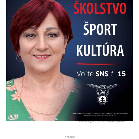
- Inzercia -