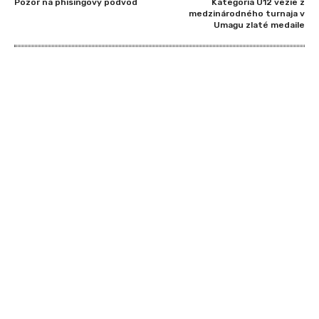
Pozor na phisingový podvod
Kategória U12 vezie z
medzinárodného turnaja v
Umagu zlaté medaile