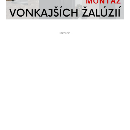
- Inzercia -