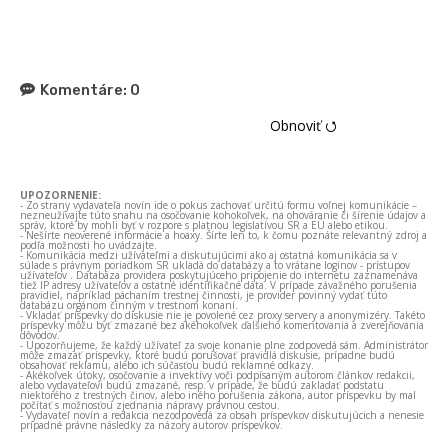
Komentáre:
0
Obnoviť ⭯
UPOZORNENIE:
- Zo strany vydavateľa novín ide o pokus zachovať určitú formu voľnej komunikácie –
nezneužívajte túto snahu na osočovanie kohokoľvek, na ohováranie či šírenie údajov a
správ, ktoré by mohli byť v rozpore s platnou legislatívou SR a EÚ alebo etikou.
- Nešírte neoverené informácie a hoaxy. Šírte len to, k čomu poznáte relevantný zdroj a
podľa možnosti ho uvádzajte.
- Komunikácia medzi užívateľmi a diskutujúcimi ako aj ostatná komunikácia sa v
súlade s právnym poriadkom SR ukladá do databázy a to vrátane loginov - prístupov
užívateľov . Databáza providera poskytujúceho pripojenie do internetu zaznamenáva
tiež IP adresy užívateľov a ostatné identifikačné dáta. V prípade závažného porušenia
pravidiel, napríklad páchaním trestnej činnosti, je provider povinný vydať túto
databázu orgánom činným v trestnom konaní.
- Vkladať príspevky do diskusie nie je povolené cez proxy servery a anonymizéry. Takéto
príspevky môžu byť zmazané bez akéhokoľvek ďalšieho komentovania a zverejňovania
dôvodov.
- Upozorňujeme, že každý užívateľ za svoje konanie plne zodpovedá sám. Administrátor
môže zmazať príspevky, ktoré budú porušovať pravidlá diskusie, prípadne budú
obsahovať reklamu, alebo ich súčasťou budú reklamné odkazy.
- Akékoľvek útoky, osočovanie a invektívy voči podpísaným autorom článkov redakcii,
alebo vydavateľovi budú zmazané, resp. v prípade, že budú zakladať podstatu
niektorého z trestných činov, alebo iného porušenia zákona, autor príspevku by mal
počítať s možnosťou zjednania nápravy právnou cestou.
- Vydavateľ novín a redakcia nezodpovedá za obsah príspevkov diskutujúcich a nenesie
prípadné právne následky za názory autorov príspevkov.