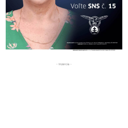
- Inzercia -