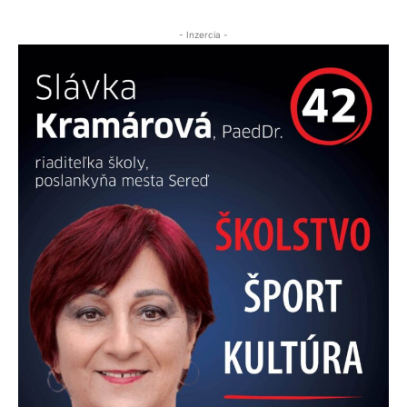
- Inzercia -