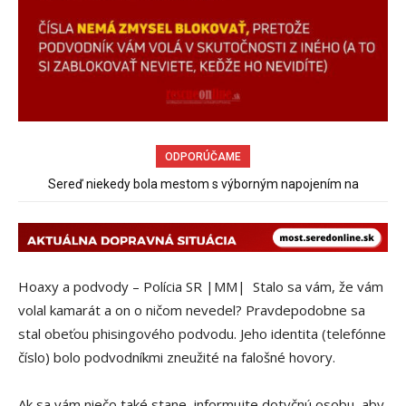
ODPORÚČAME
Sereď niekedy bola mestom s výborným napojením na
Pri venčení na Jesenského ulici mal usmrtiť psíka vlčiak, ktorý
hromadnú dopravu – ANKETA
mal voľne behať
Hoaxy a podvody – Polícia SR |MM| Stalo sa vám, že vám
volal kamarát a on o ničom nevedel? Pravdepodobne sa
stal obeťou phisingového podvodu. Jeho identita (telefónne
číslo) bolo podvodníkmi zneužité na falošné hovory.
Ak sa vám niečo také stane, informujte dotyčnú osobu, aby