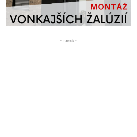
- Inzercia -