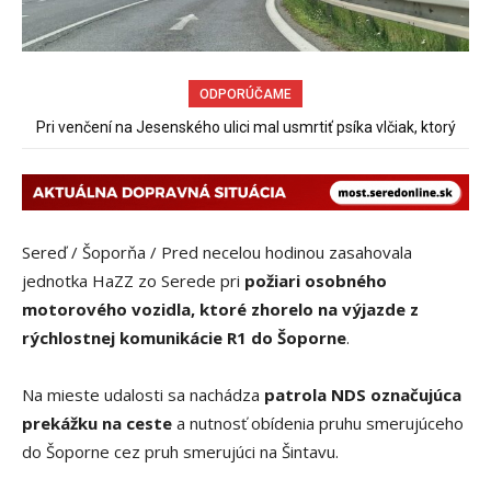
ODPORÚČAME
Sereď niekedy bola mestom s výborným napojením na
hromadnú dopravu – ANKETA
Sereď / Šoporňa / Pred necelou hodinou zasahovala
jednotka HaZZ zo Serede pri
požiari osobného
motorového vozidla, ktoré
zhorelo na výjazde z
rýchlostnej komunikácie R1 do Šoporne
.
Na mieste udalosti sa nachádza
patrola NDS označujúca
prekážku na ceste
a nutnosť obídenia pruhu smerujúceho
do Šoporne cez pruh smerujúci na Šintavu.