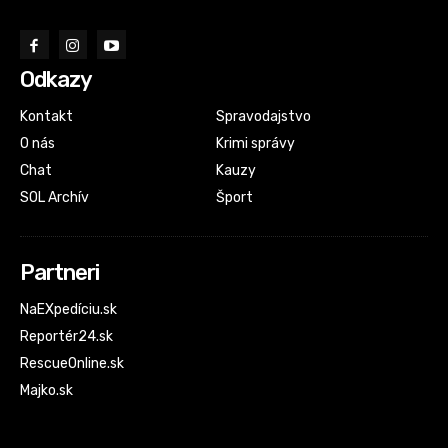
Odkazy
Kontakt
Spravodajstvo
O nás
Krimi správy
Chat
Kauzy
SOL Archív
Šport
Partneri
NaEXpedíciu.sk
Reportér24.sk
RescueOnline.sk
Majko.sk