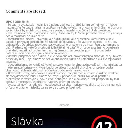
Comments are closed.
UPOZORNENIE:
- Zo strany vydavateľa novín ide o pokus zachovať určitú formu voľnej komunikácie –
nezneužívajte túto snahu na osočovanie kohokoľvek, na ohováranie či šírenie údajov a
správ, ktoré by mohli byť v rozpore s platnou legislatívou SR a EÚ alebo etikou.
- Nešírte neoverené informácie a hoaxy. Šírte len to, k čomu poznáte relevantný zdroj a
podľa možnosti ho uvádzajte.
- Komunikácia medzi užívateľmi a diskutujúcimi ako aj ostatná komunikácia sa v
súlade s právnym poriadkom SR ukladá do databázy a to vrátane loginov - prístupov
užívateľov . Databáza providera poskytujúceho pripojenie do internetu zaznamenáva
tiež IP adresy užívateľov a ostatné identifikačné dáta. V prípade závažného porušenia
pravidiel, napríklad páchaním trestnej činnosti, je provider povinný vydať túto
databázu orgánom činným v trestnom konaní.
- Vkladať príspevky do diskusie nie je povolené cez proxy servery a anonymizéry. Takéto
príspevky môžu byť zmazané bez akéhokoľvek ďalšieho komentovania a zverejňovania
dôvodov.
- Upozorňujeme, že každý užívateľ za svoje konanie plne zodpovedá sám. Administrátor
môže zmazať príspevky, ktoré budú porušovať pravidlá diskusie, prípadne budú
obsahovať reklamu, alebo ich súčasťou budú reklamné odkazy.
- Akékoľvek útoky, osočovanie a invektívy voči podpísaným autorom článkov redakcii,
alebo vydavateľovi budú zmazané, resp. v prípade, že budú zakladať podstatu
niektorého z trestných činov, alebo iného porušenia zákona, autor príspevku by mal
počítať s možnosťou zjednania nápravy právnou cestou.
- Vydavateľ novín a redakcia nezodpovedá za obsah príspevkov diskutujúcich a nenesie
prípadné právne následky za názory autorov príspevkov.
- Inzercia -