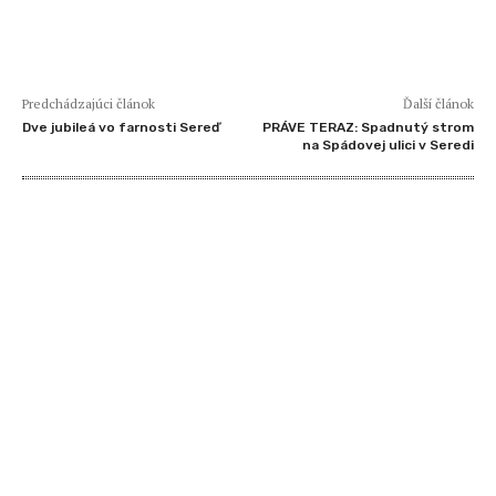
Predchádzajúci článok
Ďalší článok
Dve jubileá vo farnosti Sereď
PRÁVE TERAZ: Spadnutý strom
na Spádovej ulici v Seredi