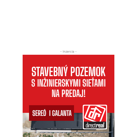
- Inzercia -