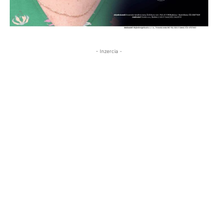
- Inzercia -