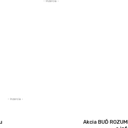
- Inzercia -
- Inzercia -
u
Akcia BUĎ ROZUMN