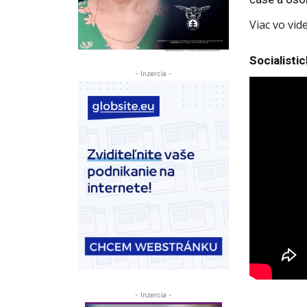
Viac vo vide
Socialisti
- Inzercia -
- Inzercia -