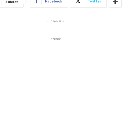
Facebook
Twitter
Zdieľať
- Inzercia -
- Inzercia -