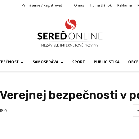
Prihlásenie / Registrovať
O nás
Tip na článok
Reklama
ZPEČNOSŤ
SAMOSPRÁVA
ŠPORT
PUBLICISTIKA
OBCE
a Verejnej bezpečnosti v 
0