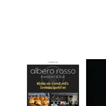
- Inzercia -