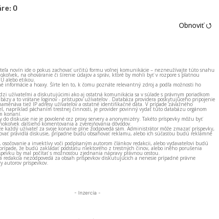
re:
0
Obnoviť ⭯
ateľa novín ide o pokus zachovať určitú formu voľnej komunikácie – nezneužívajte túto snahu
okoľvek, na ohováranie či šírenie údajov a správ, ktoré by mohli byť v rozpore s platnou
EÚ alebo etikou.
né informácie a hoaxy. Šírte len to, k čomu poznáte relevantný zdroj a podľa možnosti ho
zi užívateľmi a diskutujúcimi ako aj ostatná komunikácia sa v súlade s právnym poriadkom
bázy a to vrátane loginov - prístupov užívateľov . Databáza providera poskytujúceho pripojenie
amenáva tiež IP adresy užívateľov a ostatné identifikačné dáta. V prípade závažného
el, napríklad páchaním trestnej činnosti, je provider povinný vydať túto databázu orgánom
m konaní.
ky do diskusie nie je povolené cez proxy servery a anonymizéry. Takéto príspevky môžu byť
okoľvek ďalšieho komentovania a zverejňovania dôvodov.
e každý užívateľ za svoje konanie plne zodpovedá sám. Administrátor môže zmazať príspevky,
vať pravidlá diskusie, prípadne budú obsahovať reklamu, alebo ich súčasťou budú reklamné
, osočovanie a invektívy voči podpísaným autorom článkov redakcii, alebo vydavateľovi budú
prípade, že budú zakladať podstatu niektorého z trestných činov, alebo iného porušenia
spevku by mal počítať s možnosťou zjednania nápravy právnou cestou.
 a redakcia nezodpovedá za obsah príspevkov diskutujúcich a nenesie prípadné právne
y autorov príspevkov.
- Inzercia -