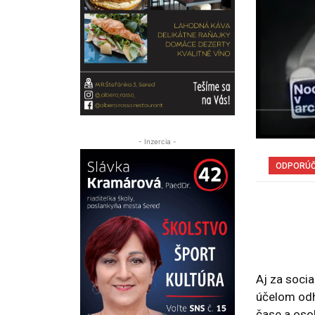
- Inzercia -
ODPORÚ
Aj za socia
účelom odh
čase a oso