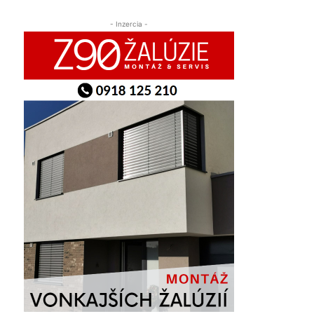
- Inzercia -