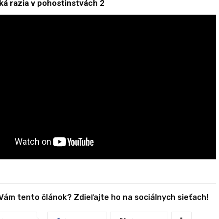
cká razia v pohostinstvách 2
 Vám tento článok? Zdieľajte ho na sociálnych sieťach!