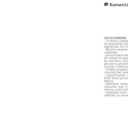
Komentá
UPOZORNENIE:
- Zo strany vydav
na osočovanie koh
legislatívou SR a 
- Nešírte neovere
uvádzajte.
- Komunikácia med
SR ukladá do data
do internetu zazn
porušenia pravidi
činným v trestno
- Vkladať príspev
zmazané bez akéh
- Upozorňujeme, ž
ktoré budú porušo
odkazy.
- Akékoľvek útoky
zmazané, resp. v 
zákona, autor prí
- Vydavateľ novín
následky za názor