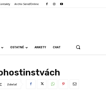
Kontakty
Archív SereďOnline
OSTATNÉ
ANKETY
CHAT
pohostinstvách
Zdieľať