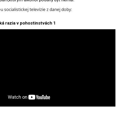
u socialistickej televízie z danej doby:
cká razia v pohostinstvách 1