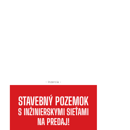
- Inzercia -