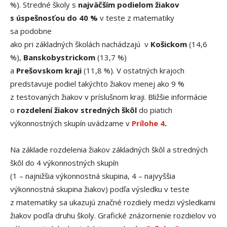
%). Stredné školy s
najväčším podielom žiakov
s úspešnosťou do 40 %
v teste z matematiky
sa podobne
ako pri základných školách nachádzajú v
Košickom
(14,6
%),
Banskobystrickom
(13,7 %)
a
Prešovskom kraji
(11,8 %). V ostatných krajoch
predstavuje podiel takýchto žiakov menej ako 9 %
z testovaných žiakov v príslušnom kraji. Bližšie informácie
o
rozdelení žiakov stredných škôl
do piatich
výkonnostných skupín uvádzame v
Prílohe 4
.
Na základe rozdelenia žiakov základných škôl a stredných
škôl do 4 výkonnostných skupín
(1 – najnižšia výkonnostná skupina, 4 – najvyššia
výkonnostná skupina žiakov) podľa výsledku v teste
z matematiky sa ukazujú značné rozdiely medzi výsledkami
žiakov podľa druhu školy. Grafické znázornenie rozdielov vo