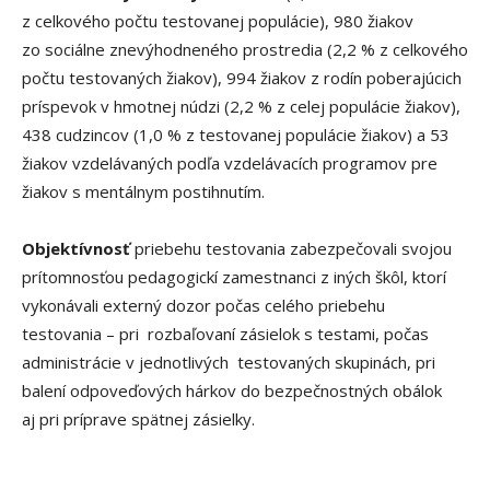
z celkového počtu testovanej populácie), 980 žiakov
zo sociálne znevýhodneného prostredia (2,2 % z celkového
počtu testovaných žiakov), 994 žiakov z rodín poberajúcich
príspevok v hmotnej núdzi (2,2 % z celej populácie žiakov),
438 cudzincov (1,0 % z testovanej populácie žiakov) a 53
žiakov vzdelávaných podľa vzdelávacích programov pre
žiakov s mentálnym postihnutím.
Objektívnosť
priebehu testovania zabezpečovali svojou
prítomnosťou pedagogickí zamestnanci z iných škôl, ktorí
vykonávali externý dozor počas celého priebehu
testovania – pri rozbaľovaní zásielok s testami, počas
administrácie v jednotlivých testovaných skupinách, pri
balení odpoveďových hárkov do bezpečnostných obálok
aj pri príprave spätnej zásielky.