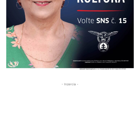
- Inzercia -