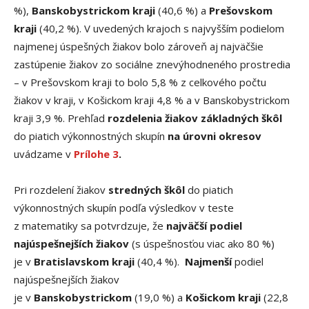
%),
Banskobystrickom kraji
(40,6 %) a
Prešovskom
kraji
(40,2 %). V uvedených krajoch s najvyšším podielom
najmenej úspešných žiakov bolo zároveň aj najväčšie
zastúpenie žiakov zo sociálne znevýhodneného prostredia
– v Prešovskom kraji to bolo 5,8 % z celkového počtu
žiakov v kraji, v Košickom kraji 4,8 % a v Banskobystrickom
kraji 3,9 %. Prehľad
rozdelenia
žiakov základných škôl
do piatich výkonnostných skupín
na úrovni okresov
uvádzame v
Prílohe 3
.
Pri rozdelení žiakov
stredných škôl
do piatich
výkonnostných skupín podľa výsledkov v teste
z matematiky sa potvrdzuje, že
najväčší podiel
najúspešnejších žiakov
(s úspešnosťou viac ako 80 %)
je v
Bratislavskom kraji
(40,4 %).
Najmenší
podiel
najúspešnejších žiakov
je v
Banskobystrickom
(19,0 %) a
Košickom kraji
(22,8