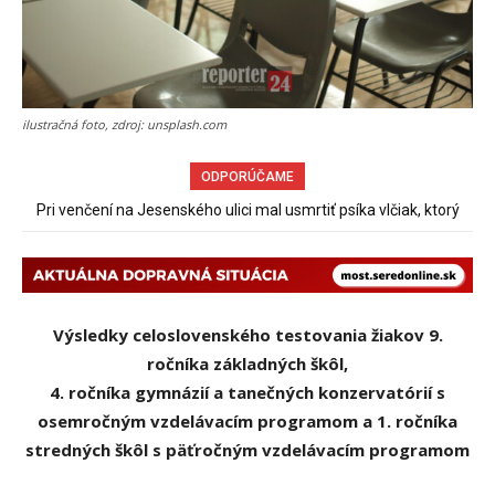
ilustračná foto, zdroj: unsplash.com
ODPORÚČAME
Pri venčení na Jesenského ulici mal usmrtiť psíka vlčiak, ktorý
mal voľne behať
Výsledky celoslovenského testovania žiakov 9.
ročníka základných škôl,
4. ročníka gymnázií a tanečných konzervatórií s
osemročným vzdelávacím programom
a 1. ročníka
stredných škôl s päťročným vzdelávacím programom