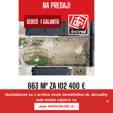
Nachádzate sa v archíve novín SeredOnline.sk. Aktuálny
web média nájdete tu:
✕
www.SEREDONLINE.sk