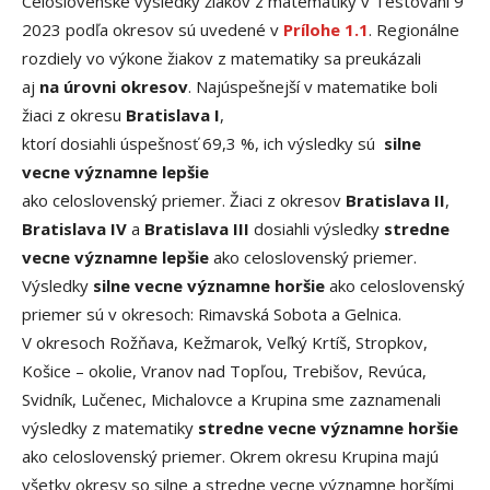
Celoslovenské výsledky žiakov z matematiky v Testovaní 9
2023 podľa okresov sú uvedené v
Prílohe 1.1
. Regionálne
rozdiely vo výkone žiakov z matematiky sa preukázali
aj
na úrovni okresov
. Najúspešnejší v matematike boli
žiaci z okresu
Bratislava I
,
ktorí dosiahli úspešnosť 69,3 %,
ich výsledky sú
silne
vecne
významne lepšie
ako celoslovenský priemer. Žiaci z okresov
Bratislava II
,
Bratislava IV
a
Bratislava III
dosiahli výsledky
stredne
vecne
významne lepšie
ako celoslovenský priemer.
Výsledky
silne vecne
významne horšie
ako celoslovenský
priemer sú v okresoch: Rimavská Sobota a Gelnica.
V okresoch Rožňava, Kežmarok, Veľký Krtíš, Stropkov,
Košice – okolie, Vranov nad Topľou, Trebišov, Revúca,
Svidník, Lučenec, Michalovce a Krupina sme zaznamenali
výsledky z matematiky
stredne vecne
významne horšie
ako celoslovenský priemer. Okrem okresu Krupina majú
všetky okresy so silne a stredne vecne významne horšími