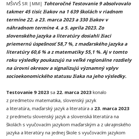
MŠVVŠ SR |MM|
Tohtoročné Testovanie 9 absolvovalo
takmer 45 tisíc žiakov na 1 639 školách v riadnom
termíne 22. a 23. marca 2023 a 330 žiakov v
náhradnom termíne 4. a 5. apríla 2023. Zo
slovenského jazyka a literatúry dosiahli žiaci
priemernú úspešnosť 58,7 %, z maďarského jazyka a
literatúry 60,6 % a z matematiky 55,1 %. Aj v tomto
roku výsledky poukazujú na veľké regionálne rozdiely
na úrovni okresov a signalizujú významný vplyv
socioekonomického statusu žiaka na jeho výsledky.
Testovanie 9 2023
sa
22. marca 2023
konalo
z predmetov matematika, slovenský jazyk
a literatúra, maďarský jazyk a literatúra a
23. marca 2023
z predmetu slovenský jazyk a slovenská literatúra na
školách s vyučovacím jazykom maďarským a z ukrajinského
jazyka a literatúry na jednej škole s vyučovacím jazykom