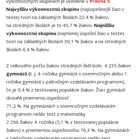
výkonnostných skupinách je uvedené v
Prílohe 5
.
Najvyššiu výkonnostnú skupinu
(najúspešnejší žiaci v
teste) tvorí na základných školách 22,4 % žiakov,
na stredných školách je to 45,7 % žiakov.
Najnižšiu
výkonnostnú skupinu
(najmenej úspešní žiaci v teste)
tvorí na základných školách 30,1 % žiakov a na stredných
školách 6,4 % žiakov.
Z celkového počtu žiakov stredných škôl bolo 4 235 žiakov
gymnázií (
t. j. 4. ročníka gymnázií s osemročným alebo 1.
ročníka gymnázií s päťročným vzdelávacím programom),
čo je 9,4 % z testovanej populácie žiakov. Žiaci gymnázií
dosiahli priemernú úspešnosť
71,2 %. Na gymnáziách s osemročným vzdelávacím
programom riešilo test z matematiky
2 296 žiakov 4. ročníka (5,1 % z testovanej populácie
žiakov) s priemernou úspešnosťou 76,3 %. Na gymnáziách
s päťročným vzdelávacím programom riešilo test