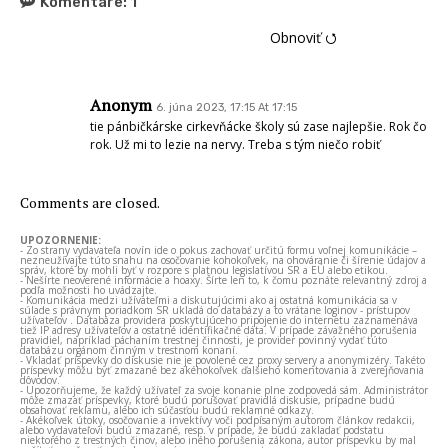
Komentáre:
1
Obnoviť ⭯
Anonym
6. júna 2023, 17:15 At 17:15
tie pánbičkárske cirkevňácke školy sú zase najlepšie. Rok čo
rok. Už mi to lezie na nervy. Treba s tým niečo robiť
Comments are closed.
UPOZORNENIE:
- Zo strany vydavateľa novín ide o pokus zachovať určitú formu voľnej komunikácie –
nezneužívajte túto snahu na osočovanie kohokoľvek, na ohováranie či šírenie údajov a
správ, ktoré by mohli byť v rozpore s platnou legislatívou SR a EÚ alebo etikou.
- Nešírte neoverené informácie a hoaxy. Šírte len to, k čomu poznáte relevantný zdroj a
podľa možnosti ho uvádzajte.
- Komunikácia medzi užívateľmi a diskutujúcimi ako aj ostatná komunikácia sa v
súlade s právnym poriadkom SR ukladá do databázy a to vrátane loginov - prístupov
užívateľov . Databáza providera poskytujúceho pripojenie do internetu zaznamenáva
tiež IP adresy užívateľov a ostatné identifikačné dáta. V prípade závažného porušenia
pravidiel, napríklad páchaním trestnej činnosti, je provider povinný vydať túto
databázu orgánom činným v trestnom konaní.
- Vkladať príspevky do diskusie nie je povolené cez proxy servery a anonymizéry. Takéto
príspevky môžu byť zmazané bez akéhokoľvek ďalšieho komentovania a zverejňovania
dôvodov.
- Upozorňujeme, že každý užívateľ za svoje konanie plne zodpovedá sám. Administrátor
môže zmazať príspevky, ktoré budú porušovať pravidlá diskusie, prípadne budú
obsahovať reklamu, alebo ich súčasťou budú reklamné odkazy.
- Akékoľvek útoky, osočovanie a invektívy voči podpísaným autorom článkov redakcii,
alebo vydavateľovi budú zmazané, resp. v prípade, že budú zakladať podstatu
niektorého z trestných činov, alebo iného porušenia zákona, autor príspevku by mal