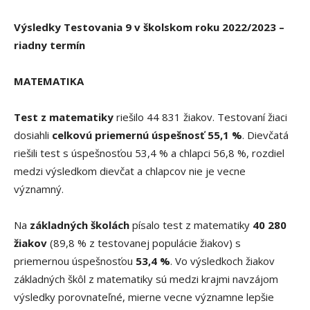
Výsledky Testovania 9 v školskom roku 2022/2023 –
riadny termín
MATEMATIKA
Test z matematiky
riešilo 44 831 žiakov. Testovaní žiaci
dosiahli
celkovú
priemernú úspešnosť 55,1 %
. Dievčatá
riešili test s úspešnosťou 53,4 % a chlapci 56,8 %, rozdiel
medzi výsledkom dievčat a chlapcov nie je vecne
významný.
Na
základných školách
písalo test z matematiky
40 280
žiakov
(89,8 % z testovanej populácie žiakov) s
priemernou úspešnosťou
53,4 %
. Vo výsledkoch žiakov
základných škôl z matematiky sú medzi krajmi navzájom
výsledky porovnateľné, mierne vecne významne lepšie