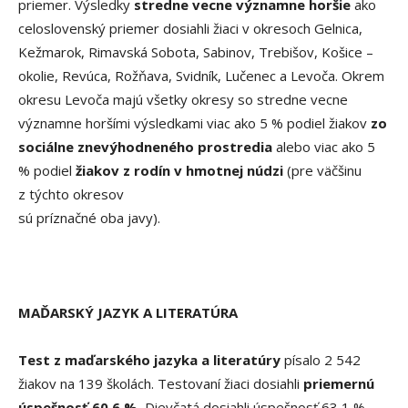
priemer. Výsledky
stredne vecne významne horšie
ako
celoslovenský priemer dosiahli žiaci v okresoch Gelnica,
Kežmarok, Rimavská Sobota, Sabinov, Trebišov, Košice –
okolie, Revúca, Rožňava, Svidník, Lučenec a Levoča. Okrem
okresu Levoča majú všetky okresy so stredne vecne
významne horšími výsledkami viac ako 5 % podiel žiakov
zo
sociálne znevýhodneného prostredia
alebo viac ako 5
% podiel
žiakov z rodín v hmotnej núdzi
(pre väčšinu
z týchto okresov
sú príznačné oba javy).
MAĎARSKÝ JAZYK A LITERATÚRA
Test z maďarského jazyka a literatúry
písalo 2 542
žiakov na 139 školách. Testovaní žiaci dosiahli
priemernú
úspešnosť 60,6 %.
Dievčatá dosiahli úspešnosť 63,1 %