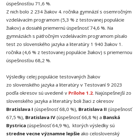
úspešnosťou 71,6 %.
Z nich bolo 2 234 žiakov 4. ročníka gymnázií s osemročným
vzdelávacím programom (5,3 % z testovanej populácie
žiakov) a dosiahli priemernú úspešnosť 74,6 %. Na
gymnáziách s päťročným vzdelávacím programom písalo
test zo slovenského jazyka a literatúry 1 940 žiakov 1.
ročníka (4,6 % z testovanej populácie žiakov) s priemernou
úspešnosťou 68,2 %.
Výsledky celej populácie testovaných žiakov
zo slovenského jazyka a literatúry v Testovaní 9 2023
podľa okresov sú uvedené v
Prílohe 1.2
. Najúspešnejší zo
slovenského jazyka a literatúry boli žiaci z okresov
Bratislava I
(úspešnosť 68,0 %),
Bratislava II
(úspešnosť
67,5 %),
Bratislava IV
(úspešnosť 66,8 %) a
Banská
Bystrica
(úspešnosť 64,9 %), ktorých výsledky sú
stredne vecne významne lepšie
ako celoslovenský