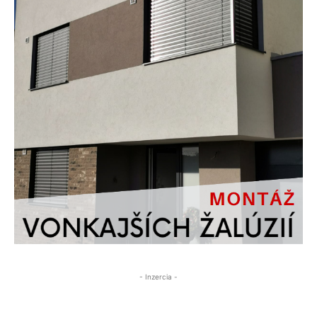
- Inzercia -