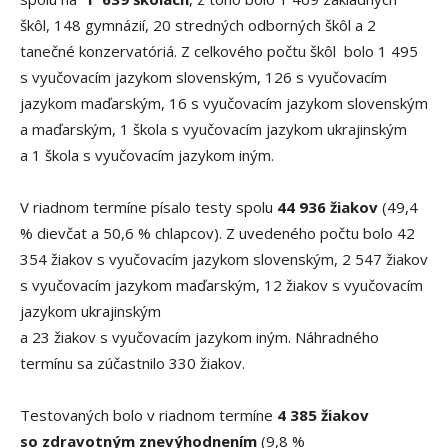
škôl, 148 gymnázií, 20 stredných odborných škôl a 2
tanečné konzervatóriá. Z celkového počtu škôl bolo 1 495
s vyučovacím jazykom slovenským, 126 s vyučovacím
jazykom maďarským, 16 s vyučovacím jazykom slovenským
a maďarským, 1 škola s vyučovacím jazykom ukrajinským
a 1 škola s vyučovacím jazykom iným.
V riadnom termíne písalo testy spolu
44 936 žiakov
(49,4
% dievčat a 50,6 % chlapcov). Z uvedeného počtu bolo 42
354 žiakov s vyučovacím jazykom slovenským, 2 547 žiakov
s vyučovacím jazykom maďarským, 12 žiakov s vyučovacím
jazykom ukrajinským
a 23 žiakov s vyučovacím jazykom iným. Náhradného
termínu sa zúčastnilo 330 žiakov.
Testovaných bolo v riadnom termíne
4 385 žiakov
so zdravotným znevýhodnením
(9,8 %