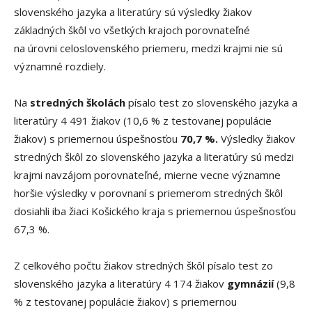
slovenského jazyka a literatúry sú výsledky žiakov
základných škôl vo všetkých krajoch porovnateľné
na úrovni celoslovenského priemeru, medzi krajmi nie sú
významné rozdiely.
Na
stredných školách
písalo test zo slovenského jazyka a
literatúry 4 491 žiakov (10,6 % z testovanej populácie
žiakov) s priemernou úspešnosťou
70,7 %.
Výsledky žiakov
stredných škôl zo slovenského jazyka a literatúry sú medzi
krajmi navzájom porovnateľné, mierne vecne významne
horšie výsledky v porovnaní s priemerom stredných škôl
dosiahli iba žiaci Košického kraja s priemernou úspešnosťou
67,3 %.
Z celkového počtu žiakov stredných škôl písalo test zo
slovenského jazyka a literatúry 4 174 žiakov
gymnázií
(9,8
% z testovanej populácie žiakov) s priemernou