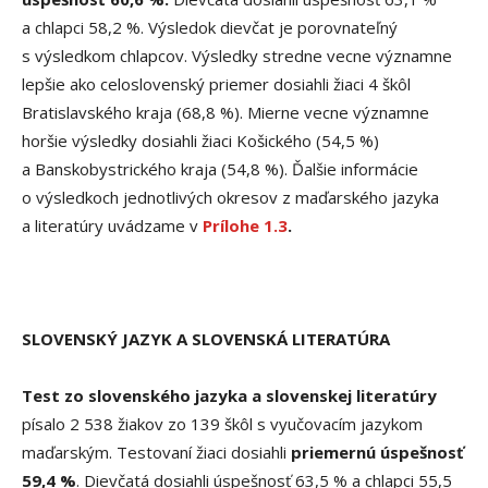
a chlapci 58,2 %. Výsledok dievčat je porovnateľný
s výsledkom chlapcov. Výsledky stredne vecne významne
lepšie ako celoslovenský priemer dosiahli žiaci 4 škôl
Bratislavského kraja (68,8 %). Mierne vecne významne
horšie výsledky dosiahli žiaci Košického (54,5 %)
a Banskobystrického kraja (54,8 %). Ďalšie informácie
o výsledkoch jednotlivých okresov z maďarského jazyka
a literatúry uvádzame v
Prílohe 1.3
.
SLOVENSKÝ JAZYK A SLOVENSKÁ LITERATÚRA
Test zo slovenského jazyka a slovenskej literatúry
písalo 2 538 žiakov zo 139 škôl s vyučovacím jazykom
maďarským. Testovaní žiaci dosiahli
priemernú úspešnosť
59,4 %
. Dievčatá dosiahli úspešnosť 63,5 % a chlapci 55,5