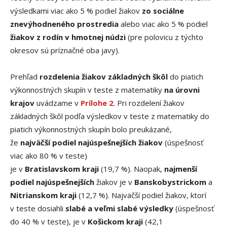
výsledkami viac ako 5 % podiel žiakov
zo sociálne
znevýhodneného prostredia
alebo viac ako 5 % podiel
žiakov z rodín v hmotnej núdzi
(pre polovicu z týchto
okresov sú príznačné oba javy).
Prehľad
rozdelenia
žiakov základných škôl
do piatich
výkonnostných skupín v teste z matematiky
na úrovni
krajov
uvádzame v
Prílohe 2
. Pri rozdelení žiakov
základných škôl podľa výsledkov v teste z matematiky do
piatich výkonnostných skupín bolo preukázané,
že
najväčší podiel najúspešnejších žiakov
(úspešnosť
viac ako 80 % v teste)
je v
Bratislavskom kraji
(19,7 %). Naopak,
n
ajmenší
podiel najúspešnejších
žiakov je v
Banskobystrickom
a
Nitrianskom
kraji
(12,7 %). Najväčší podiel žiakov, ktorí
v teste dosiahli
slabé a veľmi slabé výsledky
(úspešnosť
do 40 % v teste), je v
Košickom kraji
(42,1