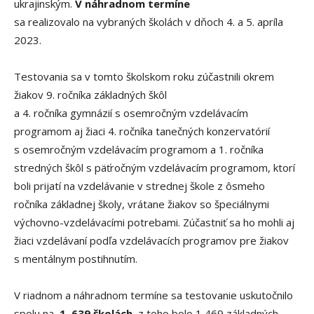
ukrajinským.
V náhradnom termíne
sa realizovalo na vybraných školách v dňoch 4. a 5. apríla
2023.
Testovania sa v tomto školskom roku zúčastnili okrem
žiakov 9. ročníka základných škôl
a 4. ročníka gymnázií s osemročným vzdelávacím
programom aj žiaci 4. ročníka tanečných konzervatórií
s osemročným vzdelávacím programom a 1. ročníka
stredných škôl s päťročným vzdelávacím programom, ktorí
boli prijatí na vzdelávanie v strednej škole z ôsmeho
ročníka základnej školy, vrátane žiakov so špeciálnymi
výchovno-vzdelávacími potrebami. Zúčastniť sa ho mohli aj
žiaci vzdelávaní podľa vzdelávacích programov pre žiakov
s mentálnym postihnutím.
V riadnom a náhradnom termíne sa testovanie uskutočnilo
spolu na
1 639 školách
, z toho bolo 1 469 základných