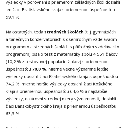
výsledky v porovnaní s priemerom základných škôl dosiahli
len žiaci Bratislavského kraja s priemernou úspešnosťou
59,1 %.
Na ostatných, teda
stredných školách
(t. j. gymnáziách
a tanečných konzervatóriách s osemročným vzdelávacím
programom a stredných školách s päťročným vzdelávacím
programom) písalo test z matematiky spolu 4 551 žiakov
(10,2 % z testovanej populácie žiakov) s priemernou
úspešnosťou
70,0 %
. Mierne vecne významne lepšie
výsledky dosiahli žiaci Bratislavského kraja s úspešnosťou
74,2 %, mierne horšie výsledky dosiahli žiaci Košického
kraja s priemernou úspešnosťou 64,6 % a najslabšie
výsledky, na úrovni strednej miery významnosti, dosiahli
žiaci Banskobystrického kraja s priemernou úspešnosťou
63,3 %.