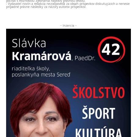
počítať s možnosťou zjednania nápravy právnou cestou.
- Vydavateľ novín a redakcia nezodpovedá za obsah príspevkov diskutujúcich a nenesie
prípadné právne následky za názory autorov príspevkov.
- Inzercia -