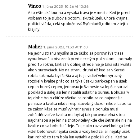
Tak chod, myslis ze je to niekde ine?Teraz som sa vratil zo
zahranicia(Zap. Europa)to iste ako na Slovensku,ceny rastu,iste maju ine
peniaze,ale kriza je aj tam.Ibaze, ludia su viac tolerantny,na Slovensku
takmer kazdy hned „steka“ale pomoct nema kto,vsetko je len zle,dobre
veci su malo vnimane.Pekny den.
Anonym
1. júna 2023, 12:14 At 12:14
Síce to sem nepatrí, ale už to nevydržal. Na D. Štúra sused kosí, aj by
som to zdokumentoval ale neviem ako sem dať foto.
Miloš Majko
1. júna 2023, 12:41 At 12:41
Anonym 1. júna 2023, 12:14 – poslite na e-mail:
seredonline@seredonline.sk
alebo cez spravu na FB.
Dik
Ja124
1. júna 2023, 13:10 At 13:10
Týmto spôsobom terajší radní prídu nato ze stačí kosiť mesto 1 x
ročne…
Haha , ved permakultúra. V zeline meter vysokej nevidno ani
neporiadok.