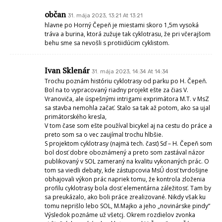
intrigami exprimátora M.T. v MsZ sa stavba nemohla začať. Stalo sa tak
až potom, ako sa ujal primátorského kresla,
V tom čase som ešte používal bicykel aj na cestu do práce a preto som
sa o vec zaujímal trochu hlbšie.
S projektom cyklotrasy (najmä tech. časť) Sď – H. Čepeň som bol dosť
dobre oboznámený a preto som zastával názor publikovaný v SOL
zameraný na kvalitu vykonaných prác. O tom sa viedli debaty, kde
zástupcovia MsÚ dosť tvrdošijne obhajovali výkon prác napriek tomu,
že kontrola zloženia profilu cyklotrasy bola dosť elementárna záležitosť.
Tam by sa preukázalo, ako boli práce zrealizované. Nikdy však ku tomu
neprišlo lebo SOL, M.Majko a jeho „novinárske pindy“
Výsledok poznáme už všetcj. Okrem rozdielov zvonka viditeľných nový
úsek cyklotrasy od H.Čepeňa po Šúrovce má aj inú (lepšiu) štruktúru
jazdného profilu. Hádajte prečo….
Podobne je to aj s úsekom cklotrasy od Zberného dvora až po Váhovce
a ďalej. Dôvod bude zrejme ten istý. Neišlo to za mestom Sď!
Niekto tu spomenul cyklotrasu v meste. Zrejme tým myslel úsek vedený
po hrádzi (týteši) od Vážskeho mosta až po hranicu s Dol. Stredou. To
podľa všetkého sa realizovalo pod kuratelou Povodia Váhu a stále je v
lepšom stave ako kritizovaný úsek Zámocký park – H.Čepeň
Dovolím si obrátiť pozornosť aj na cyklotrasu vedenú (zatiaľ len na
papieri) „od mosta po most“. Opýtam sa, je niekto z občanov
informovaný o projekte tak, že mal možnosť si ho preštudovať (najmä
trasovanie) a je s tou prijatou koncepciou (samozrejme bez
pripomienok od občanov lebo v Seredi je to už „zabehnutý poriadok“