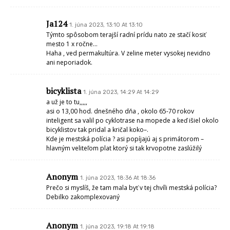
media.. mali by sme byt radi ze 4 rocne dieta beha na bycikliku.. ma ist
po hlavnej do Suroviec a riskovat zivot?
pre anonyma
1. júna 2023, 20:53 At 20:53
Telefonovali s Pezinka, že dovolenka ti už skončila, tak sa okamžite vráť,
lebo ťa dajú hľadať políciou.
Anonym
1. júna 2023, 23:53 At 23:53
Ja to nechápem. Mám odjazdené na bicykli pol Európy, ale to ako tu
nadávame na cyklotrasu asi nikde nie je. To je ešte luxusná v porovnaní
s Napr. Rakúskom. To je väčšinou udupaný makadam alebo poľná
cesta. My máme sfalt a nadávame. Mne to takto vyhovuje. Aspoň
nemusím s deťmi ísť po hlavnej ceste. Keby to bola len poľná cesta ani
to vy mi nevadilo. Pokial tam nie sú kaluže a vyjazdené koľaje tak pre
bicykel je dobré všetko. Len aby sa tu kydalo na Tomčanyiho. Tieto
akože objektívne noviny teraz hladkajú ri Kurbelovi. Prečo teraz Majko
nepíše čo sa deje na úrade. Aké kšefty tam sú.
Miloš Majko
2. júna 2023, 0:04 At 0:04
Anonym 1. júna 2023, 23:53 – kontakt na mna je zverejneny.