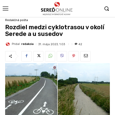
Redakčná pošta
Rozdiel medzi cyklotrasou v okolí
Serede a u susedov
Pridal
redakcia
31. mája 2023, 1:03
42