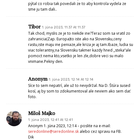
bicyklista
1. júna 2023, 14:29 At 14:29
a už je to tu,,,,,
asi o 13,00 hod. dnešného dňa , okolo 65-70 rokov inteligent sa valil po
cyklotrase na mopede a keď išiel okolo bicyklistov tak pridal a kričal
koko–.
Kde je mestská polícia ? asi popíjajú aj s primátorom – hlavným
veliteľom plat ktorý si tak krvopotne zaslúžilý
Anonym
1. júna 2023, 18:36 At 18:36
Prečo si myslíš, že tam mala byť v tej chvíli mestská polícia? Debilko
zakomplexovaný
Anonym
1. júna 2023, 19:18 At 19:18
Neboli to títo?
https://m.mojevideo.sk/58bi
Obcan
1. júna 2023, 20:48 At 20:48
Podnet obcana o 90 kg matke je hodny tak akurat toho pofiderneho