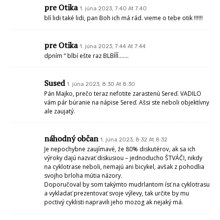
A to ešte aká burina a vysoká tráva je v meste. Keď je pred voľbami to je
sľubov a potom,, skutek útek. Chorá krajina, politici, vláda, celá
spoločnosť. Byť mladší,odidem z tejto krajiny.
Maher
1. júna 2023, 11:30 At 11:30
Na jednu stranu myslím si ze ťažko sa porovnáva trasa vybudovaná a
otvorená pred necelým pol rokom a pomaly pred 15 rokmi, taktiež v
dolnej strede nie je taka istá kvalita ako v surovciach. No na stranu
druhú už ked sa v Seredi robila tak mala byť širšia a aj tu je vidieť veľmi
výrazný rozdiel v kvalite prác co sa týka úseku park-cepen a úsek cepen-
horný cepen, jednosucjo6v meste sa lepšie spravil podklad a ďalej asi
len natiahli asfalt na burinu. Bohužiaľ v tej dobe bolo cítiť ze všetko sa
robilo za co najmenšie peniaze a kvalita nikde resp stavebný dozor
nikde. Lebo to ze zákon káže ze musí vyhrať najnižšia ponuka musí
zohľadňovať ze kvalita ma byt aj tak porovnateľná s tou najdrahšou a je
len na zhotovitelivy kde che šetriť ale nie na kvalite co sa bohužiaľ deje.
To je ako raz vravel kolega keď videl betonovat nejakú cestu a vždy ked
zaliali nejaký úsek kari rohož co tam bola len vytiahli a položili ďalej. Ked
sa pýtal co robia tak povedali ze to aby kontrola vydela ze sme ju tam
dali..
Tibor
1. júna 2023, 11:37 At 11:37