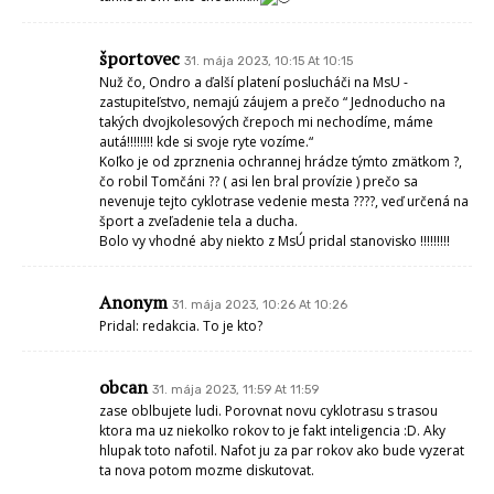
športovec
31. mája 2023, 10:15 At 10:15
Nuž čo, Ondro a ďalší platení poslucháči na MsU -zastupiteľstvo, nemajú
záujem a prečo “ Jednoducho na takých dvojkolesových črepoch mi
nechodíme, máme autá!!!!!!!! kde si svoje ryte vozíme.“
Koľko je od zprznenia ochrannej hrádze týmto zmätkom ?, čo robil
Tomčáni ?? ( asi len bral provízie ) prečo sa nevenuje tejto cyklotrase
vedenie mesta ????, veď určená na šport a zveľadenie tela a ducha.
Bolo vy vhodné aby niekto z MsÚ pridal stanovisko !!!!!!!!!
Anonym
31. mája 2023, 10:26 At 10:26
Pridal: redakcia. To je kto?
obcan
31. mája 2023, 11:59 At 11:59
zase oblbujete ludi. Porovnat novu cyklotrasu s trasou ktora ma uz
niekolko rokov to je fakt inteligencia :D. Aky hlupak toto nafotil. Nafot ju
za par rokov ako bude vyzerat ta nova potom mozme diskutovat.
Miloš Majko
31. mája 2023, 12:15 At 12:15
Som si isty, ze pisatel podnetu ma pravdu v plnom rozsahu.