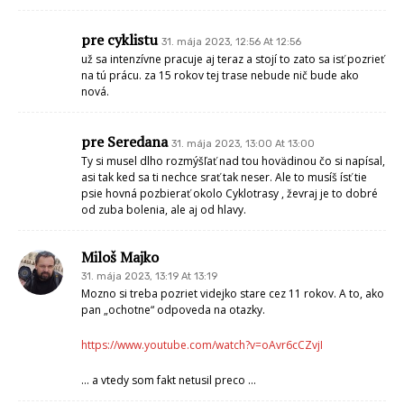
sa ti nechce srať tak neser. Ale to musíš ísť tie psie hovná pozbierať
okolo Cyklotrasy , ževraj je to dobré od zuba bolenia, ale aj od hlavy.
Miloš Majko
31. mája 2023, 13:19 At 13:19
Mozno si treba pozriet videjko stare cez 11 rokov. A to, ako
pan „ochotne“ odpoveda na otazky.
https://www.youtube.com/watch?v=oAvr6cCZvjI
… a vtedy som fakt netusil preco …
občan
31. mája 2023, 13:21 At 13:21
hlavne po Horný Čepeň je miestami skoro 1,5m vysoká tráva a burina,
ktorá zužuje tak cyklotrasu, že pri včerajšom behu sme sa nevošli s
protiidúcim cyklistom.
Ivan Sklenár
31. mája 2023, 14:34 At 14:34
Trochu poznám históriu cyklotrasy od parku po H. Čepeň. Bol na to
vypracovaný riadny projekt ešte za čias V. Vranoviča, ale úspešnými