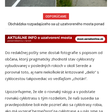
ODPORÚČAME
Spor rybárov o rybársky revír pokračuje
Do redakčnej pošty sme dostali fotografie s popisom od
občana, ktorý pragmaticky zhodnotil stav cyklocesty
vybudovanej v posledných rokoch v okolí Serede a
porovnal toto, aj nami niekoľkokrát kritizované „dielo“ s
cyklocestou takpovediac vo vedľajšom „chotári“.
Upozorňujeme, že ide o rovnaký násyp a v podstate
rovnakú cyklotrasu s tým rozdielom, že naši susedia sa
pravdepodobne boli inde pozrieť ako sa cyklotrasy robia,
ako má vyzerať bezpečnosť na cyklotrase a u nás sme sa