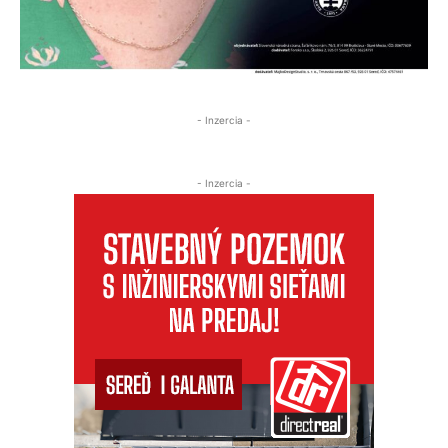
Poslať TIP na článok
Predchádzajúci článok
Ďalší článok
Nepokosená tráva a burina v
Rekordér, ktorý ohrozuje nielen
meste
seba, ale aj životy iných ! –
VIDEO