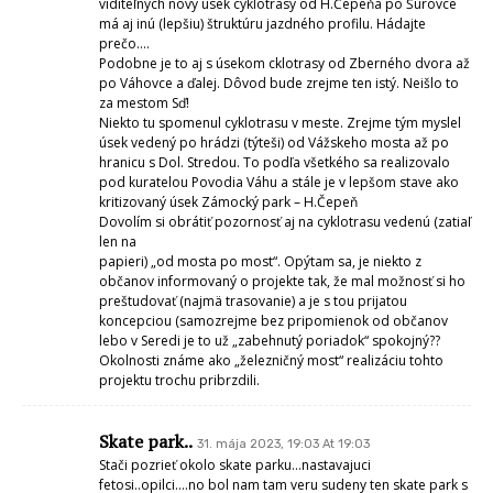
spokojný??
Okolnosti známe ako „železničný most“ realizáciu tohto projektu trochu
pribrzdili.
Skate park..
31. mája 2023, 19:03 At 19:03
Stači pozrieť okolo skate parku…nastavajuci fetosi..opilci….no bol nam
tam veru sudeny ten skate park s 3troma chlapcami na skate…co tam
chodia…a potom nastavajuci asociali vo veku do 15 rokov…nic sa
neriesi s tym..na meste…
...
31. mája 2023, 20:50 At 20:50
chcelo by to komplexnú opravu aspoň úseku Stredný Čepeň – Horný
Čepeň, je to katastrofa (možno aj havarijný stav), nie je bezpečný pre in-
line korčule, bicykel LTT, vyhovuje akurát štvorkolke (toto bola irónia),….
Očakávam aktivitu MsZ a mesta Sereď s TSK, kde by našli kompetentní
optimálne riešenie aspoň tohto kritického úseku (šírka, povrch a pod.)
...
31. mája 2023, 21:47 At 21:47
obcan 31. mája 2023, 11:59 ak sa teda nema porovnavat s cyklotrasou
starou niekolko rokov,co tak skusit to porovnat s tou vyasfaltovanou na
Kaskadoch uz niekolko desatroci ? Ako je mozne ze po takej dlhej dobe