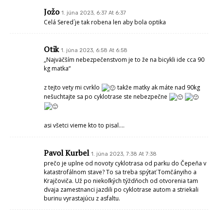
pre Otika
1. júna 2023, 7:40 At 7:40
blí lidi také lidi, pan Boh ich má rád. vieme o tebe otik !!!!!!
pre Otika
1. júna 2023, 7:44 At 7:44
dpním “ blbí ešte raz BLBÍÍÍ…….
Sused
1. júna 2023, 8:30 At 8:30
Pán Majko, prečo teraz nefotite zarastenú Sereď. VADILO vám pár
búranie na nápise Sereď. Ašsi ste neboli objektívny ale zaujatý.
náhodný občan
1. júna 2023, 8:32 At 8:32
Je nepochybne zaujímavé, že 80% diskutérov, ak sa ich výroky dajú
nazvať diskusiou – jednoducho ŠTVÁČI, nikdy na cyklotrase neboli,
nemajú ani bicykel, avšak z pohodlia svojho brloha mútia názory.
Doporučoval by som takýmto mudrlantom ísť na cyklotrasu a vykladať
prezentovať svoje výlevy, tak určite by mu poctivý cyklisti napravili jeho
mozog ak nejaký má.
Vinco
1. júna 2023, 10:26 At 10:26