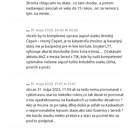
je asfalt na Kaskadoch v neporovnatelne lepsom stave,ako tato fuserina
v Seredi ? Ale kazdu stavbu niekto prebera a staci sa pozriet kto sa pod
to podpisal…
Jožo
1. júna 2023, 6:37 At 6:37
Celá Sered´je tak robena len aby bola optika
Otik
1. júna 2023, 6:58 At 6:58
„Najväčším nebezpečenstvom je to že na bicykli ide cca 90 kg matka“
z tejto vety mi cvrklo
takže matky ak máte nad 90kg nešuchtajte sa
po cyklotrase ste nebezpečne
asi všetci vieme kto to pisal….
Pavol Kurbel
1. júna 2023, 7:38 At 7:38
prečo je uplne od novoty cyklotrasa od parku do Čepeňa v
katastrofálnom stave? To sa treba spýtať Tomčányiho a Krajčoviča. Už
po niekoľkých týždňoch od otvorenia tam dvaja zamestnanci jazdili po
cyklotrase autom a striekali burinu vyrastajúcu z asfaltu.