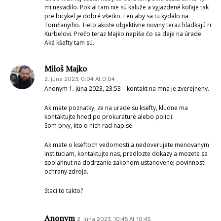
rodiny nakúpili bicykle, výbavu a začali vo veľkom brázdiť okolie. Lenže
pekné šortky cyklistu nerobia. Treba byť ohľaduplní jednoznačne. So
psíkmi sa vo vysokej burine medzi panelákmi už nedá chodiť, musí sa
po asfalte na títeši.
Občan
2. júna 2023, 13:45 At 13:45
Keď nemáte, na obhajobu niečo vážne, podstatne, vieruhodné, tak
radšej mlčte. Lebo stále sa vracať do minulosti, kritizovať stále tých
istých, hoci mate všetko vo vlastných rukách. Keďže vlastnú vinu,
nedostatky „nemáte“, pukazovaním na iných, nedostatky nezakryjete.
Skutky, nie reči, nepodceňujte obyvateľov, že sú slepí a bez pamäti. Žijú
reálny život v meste, nie len ten svoj…. Ja, ja, ja…
Miloš Majko
3. júna 2023, 11:31 At 11:31
Vyliaty asfalt na nasype v okoli Serede je na cyklocestu
parodiou. Obhajovanie spackania tohto diela urobeneho
pod vedenim primatora Tomcanyiho, je scestne.
Tu je vyvoj budovatelskych aktivit kvalitativne stroskotanych
tri mesiace od dokoncenia.