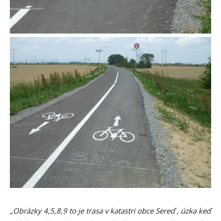
„Obrázky 4,5,8,9 to je trasa v katastri obce Sereď , úzka keď