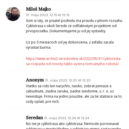
Cyklotrasa v okoli Serede ze odflaknutym projektom od
prvopociatku. Dokumentujeme ju od jej vystavby.
Uz po 3 mesiacoch od jej dokoncenia, z asfaltu zacala
vyrastat burina.
https://www.archiv2.seredonline.sk/2022/05/31/cyklocesta-
sa-rozpada-od-novoty-takto-vyzera-tomcanyiho-robota/
Anonym
31. mája 2023, 12:20 At 12:20
Vsetko sa robi len narychlo, naoko, zobrat peniaze a zabudnute, ziadna
zaruka, ziadne svedomie, s. r. o. uz neexistuje. Firma na jedno pouzitie,
ale za tie statisice sa to vzdy oplati, pre nich.
Seredan
31. mája 2023, 12:24 At 12:24
No nie je cyklotrasa ako cyklotrasa. Nemozte porovnavat cyklotrasu v
meste/dedine a cyklotrasu mimo zastavaneho uzemia. Ludia maju byt k
sebe tolerantni. Aj chodci aj mamicky s kocikmi maju dovolene
prechadzat po cyklotrase v meste.Su tam aj znacky,ze to dovolene
je.Snad nebudu chodit dokola v parku alebo po chodnikoch v
meste,kde sa aj tak vozia ludia na bicykloch. Takisto sa mozu stazovat,
ale nikde nevidim,ze by to robili, lebo prave tie mamicky byvaju