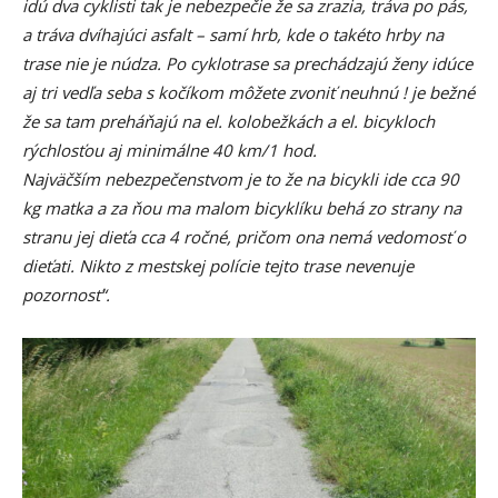
idú dva cyklisti tak je nebezpečie že sa zrazia, tráva po pás,
a tráva dvíhajúci asfalt – samí hrb, kde o takéto hrby na
trase nie je núdza. Po cyklotrase sa prechádzajú ženy idúce
aj tri vedľa seba s kočíkom môžete zvoniť neuhnú ! je bežné
že sa tam preháňajú na el. kolobežkách a el. bicykloch
rýchlosťou aj minimálne 40 km/1 hod.
Najväčším nebezpečenstvom je to že na bicykli ide cca 90
kg matka a za ňou ma malom bicyklíku behá zo strany na
stranu jej dieťa cca 4 ročné, pričom ona nemá vedomosť o
dieťati. Nikto z mestskej polície tejto trase nevenuje
pozornosť“.