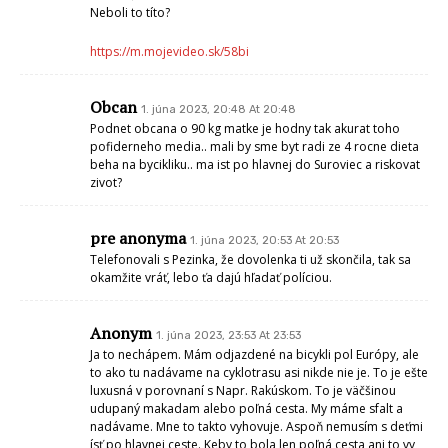
Ak mate poznatky, ze na urade su ksefty, kludne ma
kontaktujte hned po prokurature alebo policii.
Som prvy, kto o nich rad napise.
Ak mate o kseftoch vedomosti a nedoverujete menovanym
instituciam, kontaktujte nas, predlozte dokazy a mozete sa
spolahnut na dodrzanie zakonom ustanovenej povinnosti
ochrany zdroja.
Staci to takto?
Anonym
2. júna 2023, 10:45 At 10:45
Každý normálny človek sa na cyklotrase vie dohodnúť či mamičky a
psíčkari a cyklisti len treba rešpekt jeden k druhému Je to relax pre
všetkých čo po cyklotrase chodia a nie iba pre určené osoby Tak trocha
rešpektu a všetko pôjde
Anonym
2. júna 2023, 11:25 At 11:25
Keď vidím pod mostom štýl jazdy mladých rodín, kde iba otec je dobrý
jazdec a mama s deťmi sú už slabší…ako si to valia dolu, tak sa chytám
za hlavu. Zázrak, že zatiaľ sa tam nič vážnejšie nestalo. Cez covid si