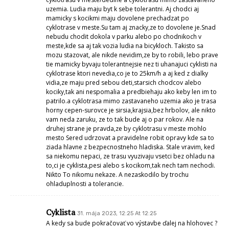
tolerantnejsie nez ti uhanajuci cyklisti na cyklotrase ktori nevedia,co je to
25km/h a aj ked z dialky vidia,ze maju pred sebou deti,starsich chodcov
alebo kociky,tak ani nespomalia a predbiehaju ako keby len im to
patrilo.a cyklotrasa mimo zastavaneho uzemia ako je trasa horny
cepen-surovce je sirsia,krajsia,bez hrbolov, ale nikto vam neda zaruku,
ze to tak bude aj o par rokov. Ale na druhej strane je pravda,ze by
cyklotrasu v meste mohlo mesto Sered udrzovat a pravidelne robit
opravy kde sa to ziada hlavne z bezpecnostneho hladiska. Stale vravim,
ked sa niekomu nepaci, ze trasu vyuzivaju vsetci bez ohladu na to,ci je
cyklista,pesi alebo s kocikom,tak nech tam nechodi. Nikto To nikomu
nekaze. A nezaskodilo by trochu ohladuplnosti a tolerancie.
Cyklista
31. mája 2023, 12:25 At 12:25
A kedy sa bude pokračovať vo výstavbe ďalej na hlohovec ?
pre cyklistu
31. mája 2023, 12:56 At 12:56
už sa intenzívne pracuje aj teraz a stojí to zato sa isť pozrieť na tú prácu.
za 15 rokov tej trase nebude nič bude ako nová.
pre Seredana
31. mája 2023, 13:00 At 13:00
Ty si musel dlho rozmýšľať nad tou hovädinou čo si napísal, asi tak ked