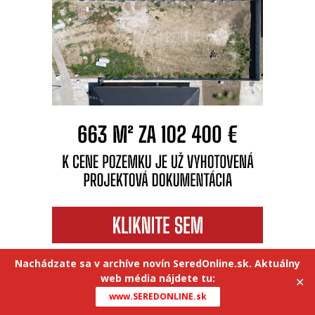
Nachádzate sa v archíve novín SeredOnline.sk. Aktuálny
web média nájdete tu:
✕
www.SEREDONLINE.sk