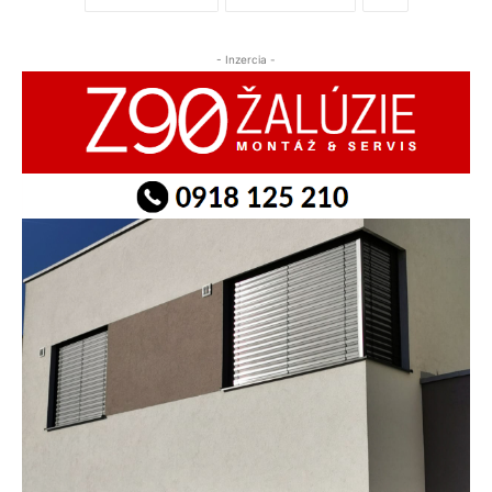
- Inzercia -