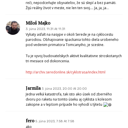
- Upozorňujeme, že každý užívateľ za svoje konanie plne zodpovedá sám. Administrátor
môže zmazať príspevky, ktoré budú porušovať pravidlá diskusie, prípadne budú
obsahovať reklamu, alebo ich súčasťou budú reklamné odkazy.
- Akékoľvek útoky, osočovanie a invektívy voči podpísaným autorom článkov redakcii,
alebo vydavateľovi budú zmazané, resp. v prípade, že budú zakladať podstatu
niektorého z trestných činov, alebo iného porušenia zákona, autor príspevku by mal
počítať s možnosťou zjednania nápravy právnou cestou.
- Vydavateľ novín a redakcia nezodpovedá za obsah príspevkov diskutujúcich a nenesie
prípadné právne následky za názory autorov príspevkov.
- Inzercia -