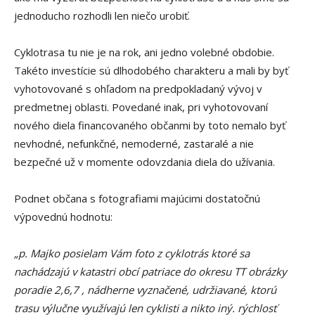
jednoducho rozhodli len niečo urobiť.
Cyklotrasa tu nie je na rok, ani jedno volebné obdobie.
Takéto investície sú dlhodobého charakteru a mali by byť
vyhotovované s ohľadom na predpokladaný vývoj v
predmetnej oblasti. Povedané inak, pri vyhotovovaní
nového diela financovaného občanmi by toto nemalo byť
nevhodné, nefunkčné, nemoderné, zastaralé a nie
bezpečné už v momente odovzdania diela do užívania.
Podnet občana s fotografiami majúcimi dostatočnú
výpovednú hodnotu:
„p. Majko posielam Vám foto z cyklotrás ktoré sa
nachádzajú v katastri obcí patriace do okresu TT obrázky
poradie 2,6,7 , nádherne vyznačené, udržiavané, ktorú
trasu výlučne využívajú len cyklisti a nikto iný. rýchlosť