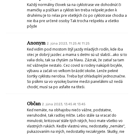
http://archiv.seredonline.sk/cyklotrasa/index.html
Jarmila
3. júna 2023, 20:00 At 20:00
Jedna veľká katastrofa, tak isto ako úsek od zberného dvoru po raketu
na tomto úseku aj cyklista s kolesom zakopne a v lepšom prípade ho
vyhodí s týtešu
fero
5. júna 2023, 7:58 At 7:58
ako
Comments are closed.
UPOZORNENIE:
- Zo strany vydavateľa novín ide o pokus zachovať určitú formu voľnej komunikácie –
nezneužívajte túto snahu na osočovanie kohokoľvek, na ohováranie či šírenie údajov a
správ, ktoré by mohli byť v rozpore s platnou legislatívou SR a EÚ alebo etikou.
- Nešírte neoverené informácie a hoaxy. Šírte len to, k čomu poznáte relevantný zdroj a
podľa možnosti ho uvádzajte.
- Komunikácia medzi užívateľmi a diskutujúcimi ako aj ostatná komunikácia sa v
súlade s právnym poriadkom SR ukladá do databázy a to vrátane loginov - prístupov
užívateľov . Databáza providera poskytujúceho pripojenie do internetu zaznamenáva
tiež IP adresy užívateľov a ostatné identifikačné dáta. V prípade závažného porušenia
pravidiel, napríklad páchaním trestnej činnosti, je provider povinný vydať túto
databázu orgánom činným v trestnom konaní.
- Vkladať príspevky do diskusie nie je povolené cez proxy servery a anonymizéry. Takéto
príspevky môžu byť zmazané bez akéhokoľvek ďalšieho komentovania a zverejňovania
dôvodov.