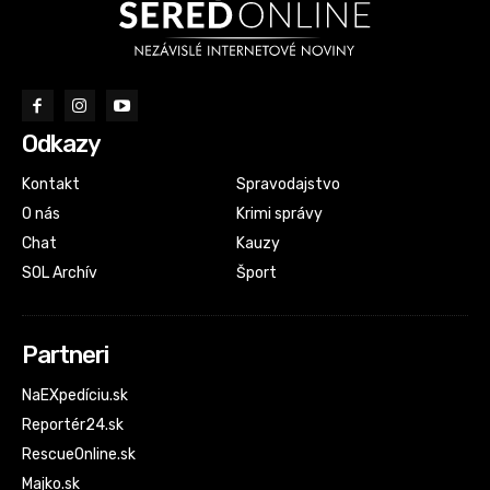
Odkazy
Kontakt
Spravodajstvo
O nás
Krimi správy
Chat
Kauzy
SOL Archív
Šport
Partneri
NaEXpedíciu.sk
Reportér24.sk
RescueOnline.sk
Majko.sk