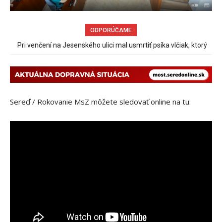
ODPORÚČAME
Pri venčení na Jesenského ulici mal usmrtiť psíka vlčiak, ktorý
mal voľne behať
Sereď / Rokovanie MsZ môžete sledovať online na tu: