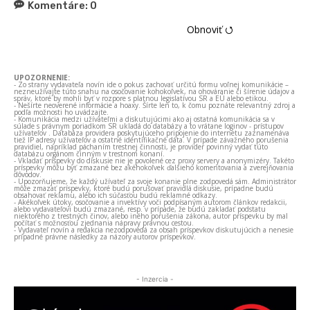
Komentáre:
0
Obnoviť ⭯
UPOZORNENIE:
- Zo strany vydavateľa novín ide o pokus zachovať určitú formu voľnej komunikácie –
nezneužívajte túto snahu na osočovanie kohokoľvek, na ohováranie či šírenie údajov a
správ, ktoré by mohli byť v rozpore s platnou legislatívou SR a EÚ alebo etikou.
- Nešírte neoverené informácie a hoaxy. Šírte len to, k čomu poznáte relevantný zdroj a
podľa možnosti ho uvádzajte.
- Komunikácia medzi užívateľmi a diskutujúcimi ako aj ostatná komunikácia sa v
súlade s právnym poriadkom SR ukladá do databázy a to vrátane loginov - prístupov
užívateľov . Databáza providera poskytujúceho pripojenie do internetu zaznamenáva
tiež IP adresy užívateľov a ostatné identifikačné dáta. V prípade závažného porušenia
pravidiel, napríklad páchaním trestnej činnosti, je provider povinný vydať túto
databázu orgánom činným v trestnom konaní.
- Vkladať príspevky do diskusie nie je povolené cez proxy servery a anonymizéry. Takéto
príspevky môžu byť zmazané bez akéhokoľvek ďalšieho komentovania a zverejňovania
dôvodov.
- Upozorňujeme, že každý užívateľ za svoje konanie plne zodpovedá sám. Administrátor
môže zmazať príspevky, ktoré budú porušovať pravidlá diskusie, prípadne budú
obsahovať reklamu, alebo ich súčasťou budú reklamné odkazy.
- Akékoľvek útoky, osočovanie a invektívy voči podpísaným autorom článkov redakcii,
alebo vydavateľovi budú zmazané, resp. v prípade, že budú zakladať podstatu
niektorého z trestných činov, alebo iného porušenia zákona, autor príspevku by mal
počítať s možnosťou zjednania nápravy právnou cestou.
- Vydavateľ novín a redakcia nezodpovedá za obsah príspevkov diskutujúcich a nenesie
prípadné právne následky za názory autorov príspevkov.
- Inzercia -