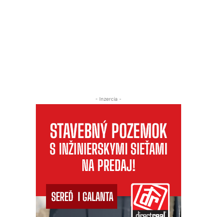
- Inzercia -