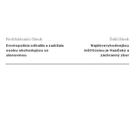
Predchádzajúci článok
Ďalší článok
Enviropolícia odhalila a zadržala
Najdôveryhodnejšou
osobu obchodujúcu so
inštitúciou je Hasičský a
slonovinou
záchranný zbor