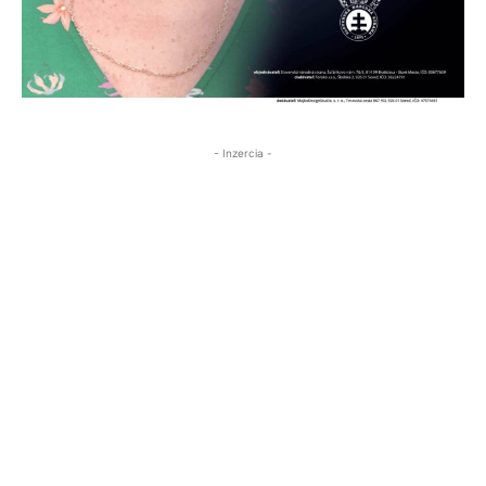
- Inzercia -