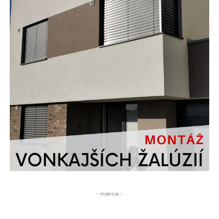
- Inzercia -