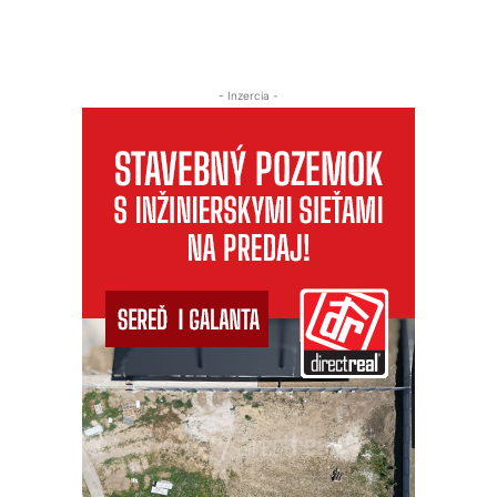
- Inzercia -