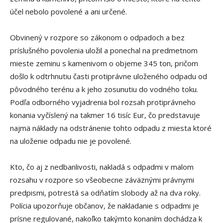
účel nebolo povolené a ani určené.
Obvinený v rozpore so zákonom o odpadoch a bez
príslušného povolenia uložil a ponechal na predmetnom
mieste zeminu s kamenivom o objeme 345 ton, pričom
došlo k odtrhnutiu časti protiprávne uloženého odpadu od
pôvodného terénu a k jeho zosunutiu do vodného toku.
Podľa odborného vyjadrenia bol rozsah protiprávneho
konania vyčíslený na takmer 16 tisíc Eur, čo predstavuje
najmä náklady na odstránenie tohto odpadu z miesta ktoré
na uloženie odpadu nie je povolené.
Kto, čo aj z nedbanlivosti, nakladá s odpadmi v malom
rozsahu v rozpore so všeobecne záväznými právnymi
predpismi, potrestá sa odňatím slobody až na dva roky.
Polícia upozorňuje občanov, že nakladanie s odpadmi je
prísne regulované, nakoľko takýmto konaním dochádza k