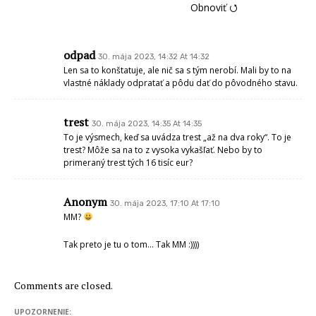
Obnoviť ⭯
odpad
30. mája 2023, 14:32 At 14:32
Len sa to konštatuje, ale nič sa s tým nerobí. Mali by to na
vlastné náklady odpratať a pôdu dať do pôvodného stavu.
trest
30. mája 2023, 14:35 At 14:35
To je výsmech, keď sa uvádza trest „až na dva roky“. To je
trest? Môže sa na to z vysoka vykašľať. Nebo by to
primeraný trest tých 16 tisíc eur?
Anonym
30. mája 2023, 17:10 At 17:10
MM?
Tak preto je tu o tom… Tak MM :))))
Comments are closed.
UPOZORNENIE: