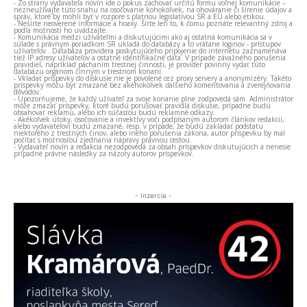
- Zo strany vydavateľa novín ide o pokus zachovať určitú formu voľnej komunikácie –
nezneužívajte túto snahu na osočovanie kohokoľvek, na ohováranie či šírenie údajov a
správ, ktoré by mohli byť v rozpore s platnou legislatívou SR a EÚ alebo etikou.
- Nešírte neoverené informácie a hoaxy. Šírte len to, k čomu poznáte relevantný zdroj a
podľa možnosti ho uvádzajte.
- Komunikácia medzi užívateľmi a diskutujúcimi ako aj ostatná komunikácia sa v
súlade s právnym poriadkom SR ukladá do databázy a to vrátane loginov - prístupov
užívateľov . Databáza providera poskytujúceho pripojenie do internetu zaznamenáva
tiež IP adresy užívateľov a ostatné identifikačné dáta. V prípade závažného porušenia
pravidiel, napríklad páchaním trestnej činnosti, je provider povinný vydať túto
databázu orgánom činným v trestnom konaní.
- Vkladať príspevky do diskusie nie je povolené cez proxy servery a anonymizéry. Takéto
príspevky môžu byť zmazané bez akéhokoľvek ďalšieho komentovania a zverejňovania
dôvodov.
- Upozorňujeme, že každý užívateľ za svoje konanie plne zodpovedá sám. Administrátor
môže zmazať príspevky, ktoré budú porušovať pravidlá diskusie, prípadne budú
obsahovať reklamu, alebo ich súčasťou budú reklamné odkazy.
- Akékoľvek útoky, osočovanie a invektívy voči podpísaným autorom článkov redakcii,
alebo vydavateľovi budú zmazané, resp. v prípade, že budú zakladať podstatu
niektorého z trestných činov, alebo iného porušenia zákona, autor príspevku by mal
počítať s možnosťou zjednania nápravy právnou cestou.
- Vydavateľ novín a redakcia nezodpovedá za obsah príspevkov diskutujúcich a nenesie
prípadné právne následky za názory autorov príspevkov.
- Inzercia -