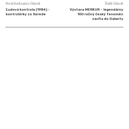
Predchádzajúci článok
Ďalší článok
Ľudová kontrola (1984) -
Výstava MERKUR – legendárny
kontrolórky zo Serede
100 ročný český fenomén
zavíta do Galanty