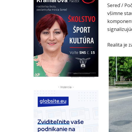
Sereď / Po
všimne stav
komponentov
signalizujú
Realita je 
- Inzercia -