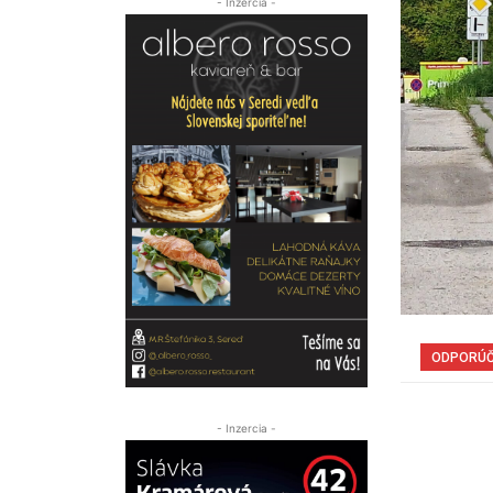
- Inzercia -
ODPORÚ
- Inzercia -