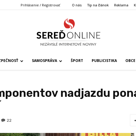
Prihlásenie / Registrovať
O nás
Tip na článok
Reklama
K
ZPEČNOSŤ
SAMOSPRÁVA
ŠPORT
PUBLICISTIKA
OBCE
mponentov nadjazdu pon
í
22