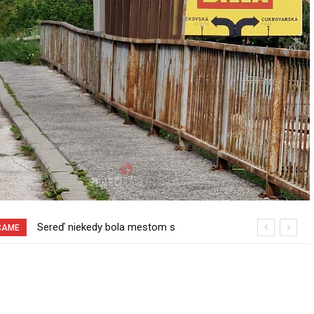
Pri venčení na Jesenského ulici mal
ČAME
usmrtiť psíka vlčiak, ktorý mal voľne
behať