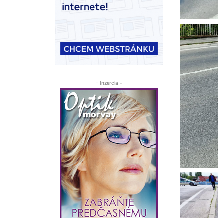
- Inzercia -