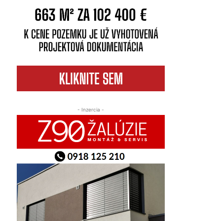
- Inzercia -