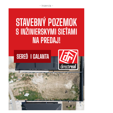
- Inzercia -