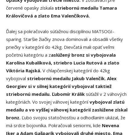
červené opasky získala
striebornú medailu Tamara
Královičová a zlato Ema Valenčíková.
Ďalej sa pokračovalo súťažnou disciplínou MATSOGI-
sparing. Staršie žiačky znova dominovali a obsadili všetky
priečky v kategórií do 42kg. Dievčatá mali opäť veľmi
početnú kategóriu a z
aslúžený bronz si vybojovala
Karolína Kubalíková, striebro Lucia Rutová a zlato
Viktória Rajská.
V chlapčenskej kategórií do 42kg
vybojoval
striebornú medailu Jakub Valenčík.
Alex
Georgiev si v silnej kategórií vybojoval taktiež
striebornú medailu. Ľubomír Králik
súťažil v 2 váhových
kategóriách. Vo svojej váhovej kategórií
vybojoval zlatú
medailu a vo vyššej váhovej kategórií zaslúžene získal
bronz.
Ľubo svojou statočnosťou a odhodlaním ukázal, že
má srdce bojovníka. Pokračovali seniormi, kde
Nevena
Iker a Adam Gašparík vybojovali druhé miesto.
Ema