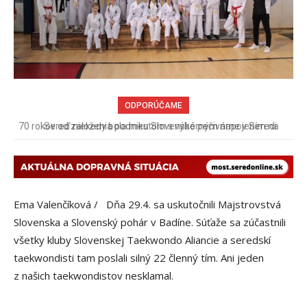
ODPORÚČAME
Sereď niekedy bola mestom s výborným napojením na
hromadnú dopravu – ANKETA
Ema Valenčíková / Dňa 29.4. sa uskutočnili Majstrovstvá
Slovenska a Slovenský pohár v Badíne. Súťaže sa zúčastnili
všetky kluby Slovenskej Taekwondo Aliancie a seredskí
taekwondisti tam poslali silný 22 členný tím. Ani jeden
z našich taekwondistov nesklamal.