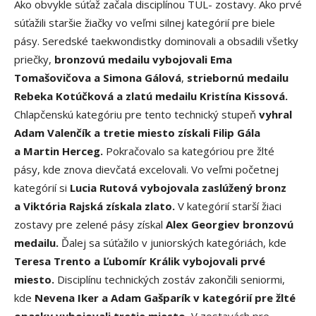
Ako obvykle súťaž začala disciplínou TUL- zostavy. Ako prvé
súťažili staršie žiačky vo veľmi silnej kategórií pre biele
pásy. Seredské taekwondistky dominovali a obsadili všetky
priečky,
bronzovú medailu vybojovali Ema
Tomašovičova a Simona Gálová
,
striebornú medailu
Rebeka Kotúčková a zlatú medailu Kristína Kissová.
Chlapčenskú kategóriu pre tento technický stupeň
vyhral
Adam Valenčík a tretie miesto získali Filip Gála
a Martin Herceg.
Pokračovalo sa kategóriou pre žlté
pásy, kde znova dievčatá excelovali. Vo veľmi početnej
kategórií si
Lucia Rutová vybojovala zaslúžený bronz
a Viktória Rajská získala zlato.
V kategórií starší žiaci
zostavy pre zelené pásy získal
Alex Georgiev bronzovú
medailu.
Ďalej sa súťažilo v juniorských kategóriách, kde
Teresa Trento a Ľubomír Králik vybojovali prvé
miesto.
Disciplínu technických zostáv zakončili seniormi,
kde
Nevena Iker a Adam Gašparík v kategórií pre žlté
opasky vybojovali tretie miesto.
V zostavách pre