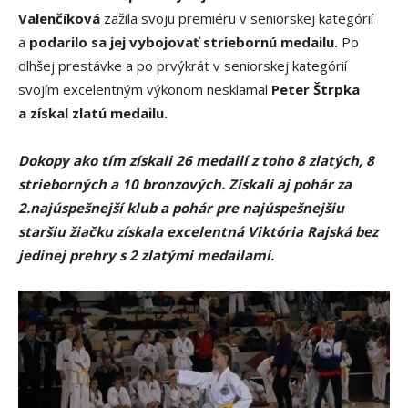
Valenčíková
zažila svoju premiéru v seniorskej kategórií
a
podarilo sa jej vybojovať striebornú medailu.
Po
dlhšej prestávke a po prvýkrát v seniorskej kategórií
svojím excelentným výkonom nesklamal
Peter Štrpka
a získal zlatú medailu.
Dokopy ako tím získali 26 medailí z toho 8 zlatých, 8
strieborných a 10 bronzových. Získali aj pohár za
2.najúspešnejší klub a pohár pre najúspešnejšiu
staršiu žiačku získala excelentná Viktória Rajská bez
jedinej prehry s 2 zlatými medailami.