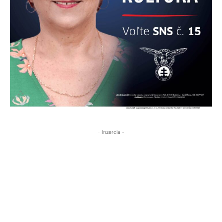
- Inzercia -