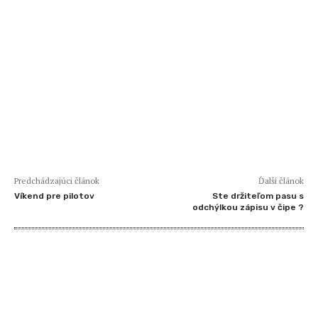
Predchádzajúci článok
Ďalší článok
Víkend pre pilotov
Ste držiteľom pasu s
odchýlkou zápisu v čipe ?