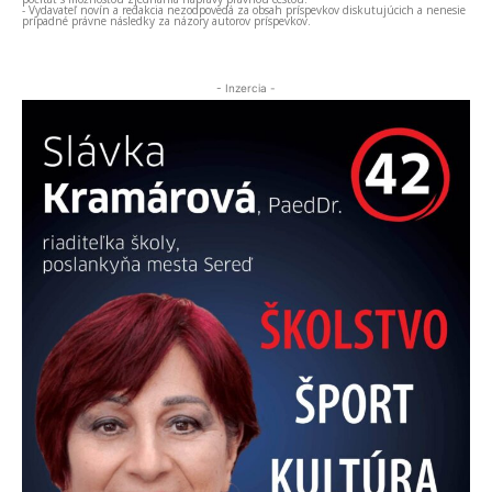
- Vydavateľ novín a redakcia nezodpovedá za obsah príspevkov diskutujúcich a nenesie
prípadné právne následky za názory autorov príspevkov.
- Inzercia -