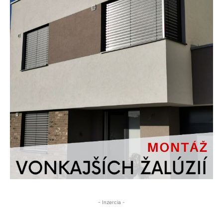
- Inzercia -