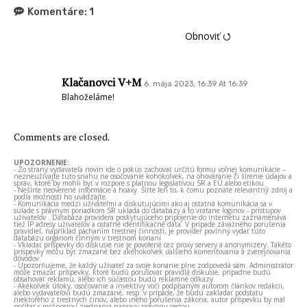
Komentáre:
1
Obnoviť ⭯
Klačanovci V+M
6. mája 2023, 16:39 At 16:39
Blahoželáme!
Comments are closed.
UPOZORNENIE:
- Zo strany vydavateľa novín ide o pokus zachovať určitú formu voľnej komunikácie –
nezneužívajte túto snahu na osočovanie kohokoľvek, na ohováranie či šírenie údajov a
správ, ktoré by mohli byť v rozpore s platnou legislatívou SR a EÚ alebo etikou.
- Nešírte neoverené informácie a hoaxy. Šírte len to, k čomu poznáte relevantný zdroj a
podľa možnosti ho uvádzajte.
- Komunikácia medzi užívateľmi a diskutujúcimi ako aj ostatná komunikácia sa v
súlade s právnym poriadkom SR ukladá do databázy a to vrátane loginov - prístupov
užívateľov . Databáza providera poskytujúceho pripojenie do internetu zaznamenáva
tiež IP adresy užívateľov a ostatné identifikačné dáta. V prípade závažného porušenia
pravidiel, napríklad páchaním trestnej činnosti, je provider povinný vydať túto
databázu orgánom činným v trestnom konaní.
- Vkladať príspevky do diskusie nie je povolené cez proxy servery a anonymizéry. Takéto
príspevky môžu byť zmazané bez akéhokoľvek ďalšieho komentovania a zverejňovania
dôvodov.
- Upozorňujeme, že každý užívateľ za svoje konanie plne zodpovedá sám. Administrátor
môže zmazať príspevky, ktoré budú porušovať pravidlá diskusie, prípadne budú
obsahovať reklamu, alebo ich súčasťou budú reklamné odkazy.
- Akékoľvek útoky, osočovanie a invektívy voči podpísaným autorom článkov redakcii,
alebo vydavateľovi budú zmazané, resp. v prípade, že budú zakladať podstatu
niektorého z trestných činov, alebo iného porušenia zákona, autor príspevku by mal
počítať s možnosťou zjednania nápravy právnou cestou.