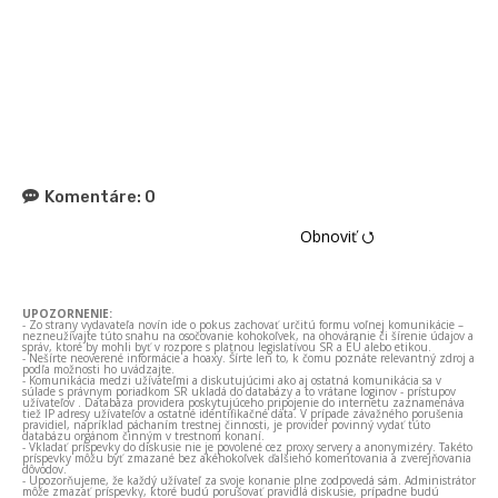
Komentáre:
0
Obnoviť ⭯
UPOZORNENIE:
- Zo strany vydavateľa novín ide o pokus zachovať určitú formu voľnej komunikácie –
nezneužívajte túto snahu na osočovanie kohokoľvek, na ohováranie či šírenie údajov a
správ, ktoré by mohli byť v rozpore s platnou legislatívou SR a EÚ alebo etikou.
- Nešírte neoverené informácie a hoaxy. Šírte len to, k čomu poznáte relevantný zdroj a
podľa možnosti ho uvádzajte.
- Komunikácia medzi užívateľmi a diskutujúcimi ako aj ostatná komunikácia sa v
súlade s právnym poriadkom SR ukladá do databázy a to vrátane loginov - prístupov
užívateľov . Databáza providera poskytujúceho pripojenie do internetu zaznamenáva
tiež IP adresy užívateľov a ostatné identifikačné dáta. V prípade závažného porušenia
pravidiel, napríklad páchaním trestnej činnosti, je provider povinný vydať túto
databázu orgánom činným v trestnom konaní.
- Vkladať príspevky do diskusie nie je povolené cez proxy servery a anonymizéry. Takéto
príspevky môžu byť zmazané bez akéhokoľvek ďalšieho komentovania a zverejňovania
dôvodov.
- Upozorňujeme, že každý užívateľ za svoje konanie plne zodpovedá sám. Administrátor
môže zmazať príspevky, ktoré budú porušovať pravidlá diskusie, prípadne budú