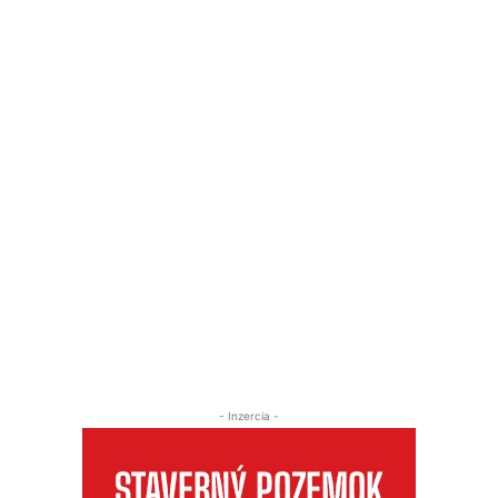
- Inzercia -