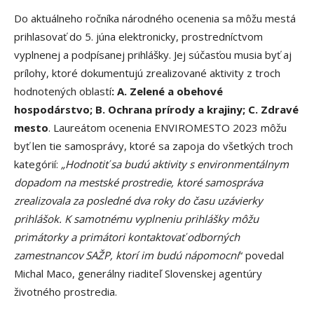
Do aktuálneho ročníka národného ocenenia sa môžu mestá
prihlasovať do 5. júna elektronicky, prostredníctvom
vyplnenej a podpísanej prihlášky. Jej súčasťou musia byť aj
prílohy, ktoré dokumentujú zrealizované aktivity z troch
hodnotených oblastí
: A. Zelené a obehové
hospodárstvo; B. Ochrana prírody a krajiny; C. Zdravé
mesto
. Laureátom ocenenia ENVIROMESTO 2023 môžu
byť len tie samosprávy, ktoré sa zapoja do všetkých troch
kategórií:
„Hodnotiť sa budú aktivity s environmentálnym
dopadom na mestské prostredie, ktoré samospráva
zrealizovala za posledné dva roky do času uzávierky
prihlášok. K samotnému vyplneniu prihlášky môžu
primátorky a primátori kontaktovať odborných
zamestnancov SAŽP,
ktorí im budú nápomocní
“ povedal
Michal Maco, generálny riaditeľ Slovenskej agentúry
životného prostredia.