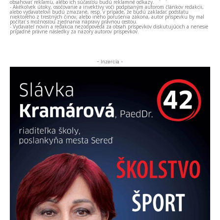
obsahovať reklamu, alebo ich súčasťou budú reklamné odkazy.
- Akékoľvek útoky, osočovanie a invektívy voči podpísaným autorom článkov redakcii,
alebo vydavateľovi budú zmazané, resp. v prípade, že budú zakladať podstatu
niektorého z trestných činov, alebo iného porušenia zákona, autor príspevku by mal
počítať s možnosťou zjednania nápravy právnou cestou.
- Vydavateľ novín a redakcia nezodpovedá za obsah príspevkov diskutujúcich a nenesie
prípadné právne následky za názory autorov príspevkov.
- Inzercia -