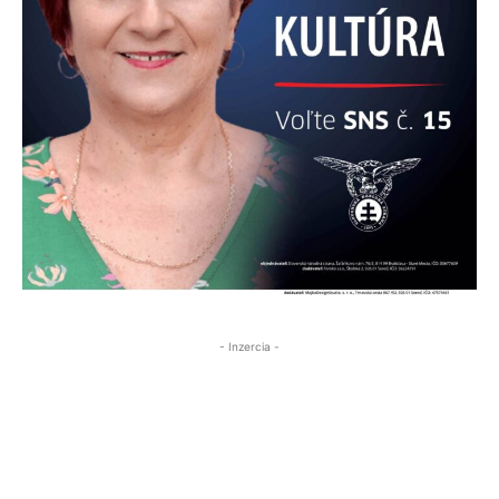
- Inzercia -