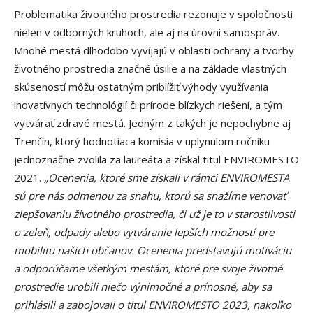
Problematika životného prostredia rezonuje v spoločnosti
nielen v odborných kruhoch, ale aj na úrovni samospráv.
Mnohé mestá dlhodobo vyvíjajú v oblasti ochrany a tvorby
životného prostredia značné úsilie a na základe vlastných
skúseností môžu ostatným priblížiť výhody využívania
inovatívnych technológií či prírode blízkych riešení, a tým
vytvárať zdravé mestá. Jedným z takých je nepochybne aj
Trenčín, ktorý hodnotiaca komisia v uplynulom ročníku
jednoznačne zvolila za laureáta a získal titul ENVIROMESTO
2021.
„Ocenenia, ktoré sme získali v rámci ENVIROMESTA
sú pre nás odmenou za snahu, ktorú sa snažíme venovať
zlepšovaniu životného prostredia, či už je to v starostlivosti
o zeleň, odpady alebo vytváranie lepších možností pre
mobilitu našich občanov. Ocenenia predstavujú motiváciu
a odporúčame všetkým mestám, ktoré pre svoje životné
prostredie urobili niečo výnimočné a prínosné, aby sa
prihlásili a zabojovali o titul ENVIROMESTO 2023, nakoľko