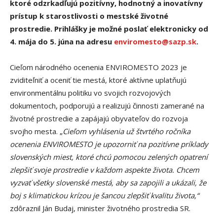
ktoré odzrkadľujú pozitívny, hodnotný a inovatívny
prístup k starostlivosti o mestské životné
prostredie. Prihlášky je možné poslať elektronicky od
4. mája do 5. júna na adresu
enviromesto@sazp.sk
.
Cieľom národného ocenenia ENVIROMESTO 2023 je
zviditeľniť a oceniť tie mestá, ktoré aktívne uplatňujú
environmentálnu politiku vo svojich rozvojových
dokumentoch, podporujú a realizujú činnosti zamerané na
životné prostredie a zapájajú obyvateľov do rozvoja
svojho mesta. „
Cieľom vyhlásenia už štvrtého ročníka
ocenenia ENVIROMESTO je upozorniť na pozitívne príklady
slovenských miest
,
ktoré chcú pomocou zelených opatrení
zlepšiť svoje prostredie v každom aspekte života. Chcem
vyzvať všetky slovenské mestá, aby sa zapojili a ukázali, že
boj s klimatickou krízou je šancou zlepšiť kvalitu života,“
zdôraznil Ján Budaj, minister životného prostredia SR.