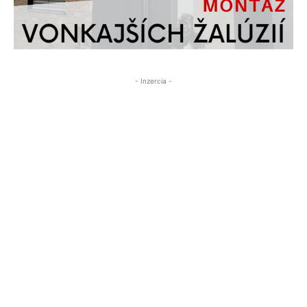
- Inzercia -