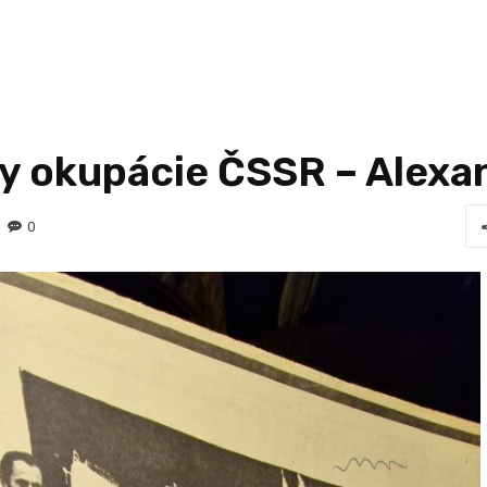
y okupácie ČSSR – Alexa
0