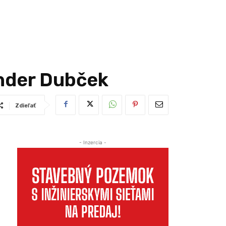
nder Dubček
Zdieľať
- Inzercia -