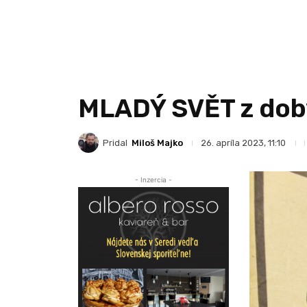
MLADÝ SVĚT z dob
Pridal
Miloš Majko
26. apríla 2023, 11:10
- Inzercia -