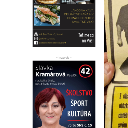
- Inzercia -