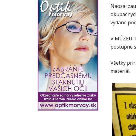
Naozaj zau
okupačných
vydané poč
V MÚZEU TO
postupne sa
Všetky prír
materiál.