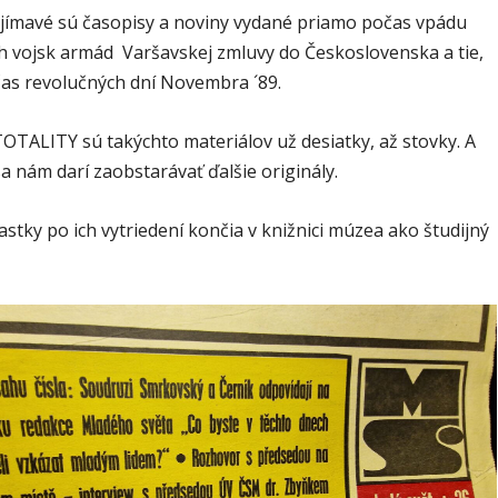
jímavé sú časopisy a noviny vydané priamo počas vpádu
 vojsk armád Varšavskej zmluvy do Československa a tie,
as revolučných dní Novembra ´89.
TALITY sú takýchto materiálov už desiatky, až stovky. A
 nám darí zaobstarávať ďalšie originály.
astky po ich vytriedení končia v knižnici múzea ako študijný