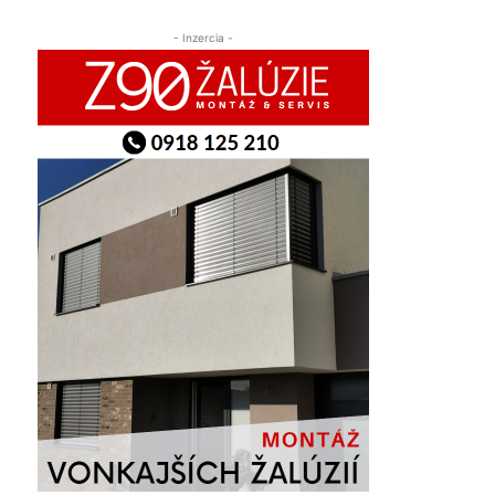
- Inzercia -