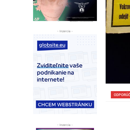
- Inzercia -
ODPORÚ
- Inzercia -