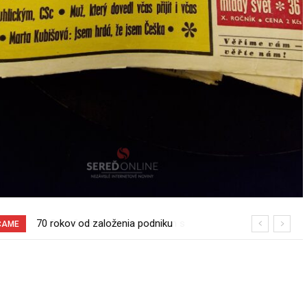
Sereď niekedy bola mestom s
ČAME
výborným napojením na hromadnú
dopravu – ANKETA