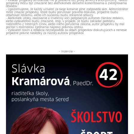
príspevky môžu byť zmazané bez akéhokoľvek ďalšieho komentovania a zverejňovania
dôvodov.
- Upozorňujeme, že každý užívateľ za svoje konanie plne zodpovedá sám. Administrátor
môže zmazať príspevky, ktoré budú porušovať pravidlá diskusie, prípadne budú
obsahovať reklamu, alebo ich súčasťou budú reklamné odkazy.
- Akékoľvek útoky, osočovanie a invektívy voči podpísaným autorom článkov redakcii,
alebo vydavateľovi budú zmazané, resp. v prípade, že budú zakladať podstatu
niektorého z trestných činov, alebo iného porušenia zákona, autor príspevku by mal
počítať s možnosťou zjednania nápravy právnou cestou.
- Vydavateľ novín a redakcia nezodpovedá za obsah príspevkov diskutujúcich a nenesie
prípadné právne následky za názory autorov príspevkov.
- Inzercia -