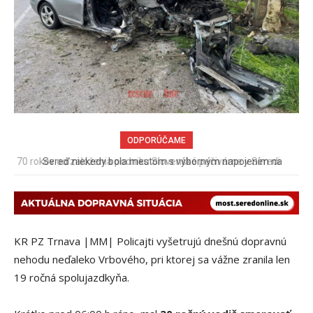
ODPORÚČAME
Sereď niekedy bola mestom s výborným napojením na
hromadnú dopravu – ANKETA
KR PZ Trnava |MM| Policajti vyšetrujú dnešnú dopravnú
nehodu neďaleko Vrbového, pri ktorej sa vážne zranila len
19 ročná spolujazdkyňa.