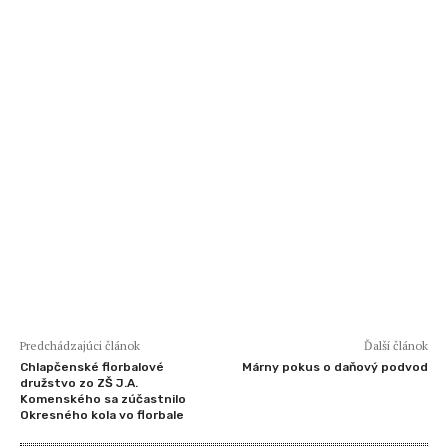
Predchádzajúci článok
Ďalší článok
Chlapčenské florbalové
Márny pokus o daňový podvod
družstvo zo ZŠ J.A.
Komenského sa zúčastnilo
Okresného kola vo florbale