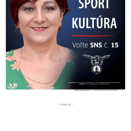
- Inzercia -