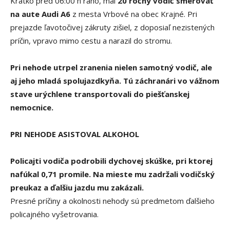
Krátko pred 06:00 h ráno, mal
20 ročný vodič smerovať
na aute Audi A6
z mesta Vrbové na obec Krajné. Pri
prejazde ľavotočivej zákruty zišiel, z doposiaľ nezistených
príčin, vpravo mimo cestu a narazil do stromu.
Pri nehode utrpel zranenia nielen samotný vodič, ale
aj jeho mladá spolujazdkyňa. Tú záchranári vo vážnom
stave urýchlene transportovali do piešťanskej
nemocnice.
PRI NEHODE ASISTOVAL ALKOHOL
Policajti vodiča podrobili dychovej skúške, pri ktorej
nafúkal
0,71 promile. Na mieste mu zadržali vodičský
preukaz a ďalšiu jazdu mu zakázali.
Presné príčiny a okolnosti nehody sú predmetom ďalšieho
policajného vyšetrovania.