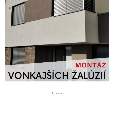
- Inzercia -