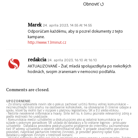
Obnoviť ⭯
Marek
24. apríla 2023, 14:55 At 14:55
Odporúčam každému, aby si pozrel dokumenty z tejto
kampane.
http://www.13minut.cz
redakcia
24. apríla 2023, 16:10 At 16:10
AKTUALIZOVANÉ – Žiaľ, mladá spolujazdkyňa po niekoľkých
hodinách, svojim zraneniam v nemocnici podľahla.
Comments are closed.
UPOZORNENIE:
- Zo strany vydavateľa novín ide o pokus zachovať určitú formu voľnej komunikácie –
nezneužívajte túto snahu na osočovanie kohokoľvek, na ohováranie či šírenie údajov a
správ, ktoré by mohli byť v rozpore s platnou legislatívou SR a EÚ alebo etikou.
- Nešírte neoverené informácie a hoaxy. Šírte len to, k čomu poznáte relevantný zdroj a
podľa možnosti ho uvádzajte.
- Komunikácia medzi užívateľmi a diskutujúcimi ako aj ostatná komunikácia sa v
súlade s právnym poriadkom SR ukladá do databázy a to vrátane loginov - prístupov
užívateľov . Databáza providera poskytujúceho pripojenie do internetu zaznamenáva
tiež IP adresy užívateľov a ostatné identifikačné dáta. V prípade závažného porušenia
pravidiel, napríklad páchaním trestnej činnosti, je provider povinný vydať túto
databázu orgánom činným v trestnom konaní.
- Vkladať príspevky do diskusie nie je povolené cez proxy servery a anonymizéry. Takéto