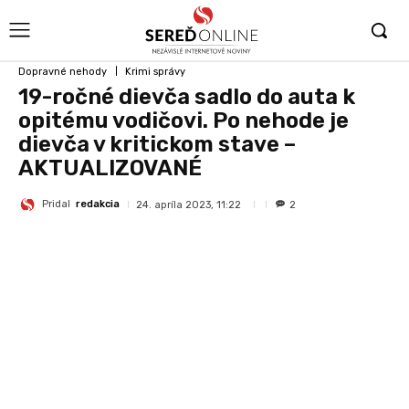
Dopravné nehody
Krimi správy
19-ročné dievča sadlo do auta k
opitému vodičovi. Po nehode je
dievča v kritickom stave –
AKTUALIZOVANÉ
Pridal
redakcia
24. apríla 2023, 11:22
2