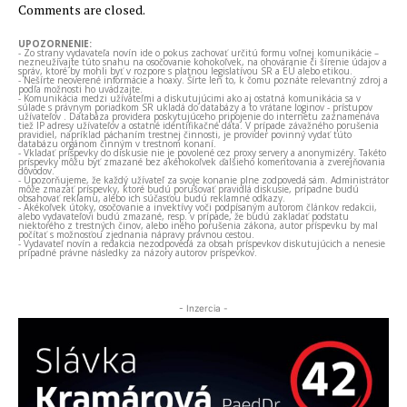
Comments are closed.
UPOZORNENIE:
- Zo strany vydavateľa novín ide o pokus zachovať určitú formu voľnej komunikácie –
nezneužívajte túto snahu na osočovanie kohokoľvek, na ohováranie či šírenie údajov a
správ, ktoré by mohli byť v rozpore s platnou legislatívou SR a EÚ alebo etikou.
- Nešírte neoverené informácie a hoaxy. Šírte len to, k čomu poznáte relevantný zdroj a
podľa možnosti ho uvádzajte.
- Komunikácia medzi užívateľmi a diskutujúcimi ako aj ostatná komunikácia sa v
súlade s právnym poriadkom SR ukladá do databázy a to vrátane loginov - prístupov
užívateľov . Databáza providera poskytujúceho pripojenie do internetu zaznamenáva
tiež IP adresy užívateľov a ostatné identifikačné dáta. V prípade závažného porušenia
pravidiel, napríklad páchaním trestnej činnosti, je provider povinný vydať túto
databázu orgánom činným v trestnom konaní.
- Vkladať príspevky do diskusie nie je povolené cez proxy servery a anonymizéry. Takéto
príspevky môžu byť zmazané bez akéhokoľvek ďalšieho komentovania a zverejňovania
dôvodov.
- Upozorňujeme, že každý užívateľ za svoje konanie plne zodpovedá sám. Administrátor
môže zmazať príspevky, ktoré budú porušovať pravidlá diskusie, prípadne budú
obsahovať reklamu, alebo ich súčasťou budú reklamné odkazy.
- Akékoľvek útoky, osočovanie a invektívy voči podpísaným autorom článkov redakcii,
alebo vydavateľovi budú zmazané, resp. v prípade, že budú zakladať podstatu
niektorého z trestných činov, alebo iného porušenia zákona, autor príspevku by mal
počítať s možnosťou zjednania nápravy právnou cestou.
- Vydavateľ novín a redakcia nezodpovedá za obsah príspevkov diskutujúcich a nenesie
prípadné právne následky za názory autorov príspevkov.
- Inzercia -