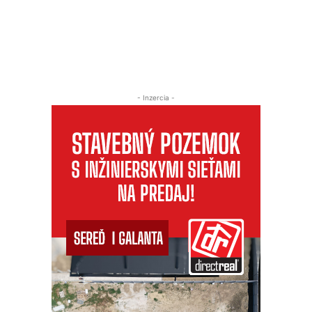
- Inzercia -