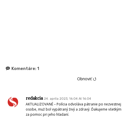
Komentáre:
1
Obnoviť ⭯
redakcia
24. apríla 2023, 16:04 At 16:04
AKTUALIZOVANÉ – Polícia odvoláva pátranie po nezvestnej
osobe, muž bol vypátraný živý a zdravý. Ďakujeme všetkým
za pomoc pri jeho hľadaní.