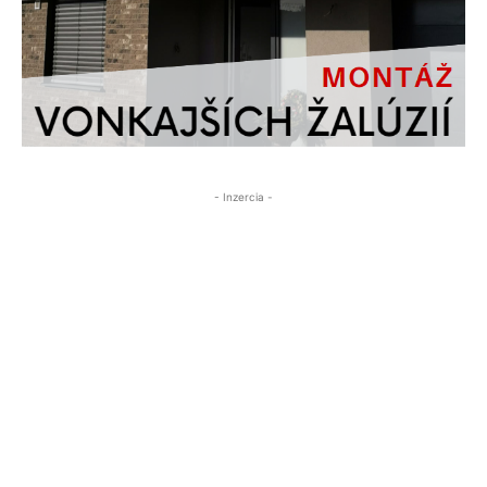
- Inzercia -