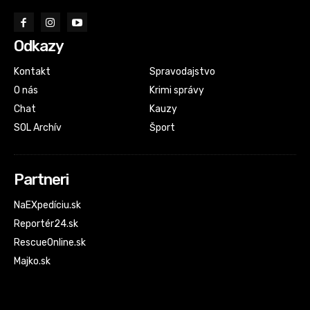
Odkazy
Kontakt
Spravodajstvo
O nás
Krimi správy
Chat
Kauzy
SOL Archív
Šport
Partneri
NaEXpedíciu.sk
Reportér24.sk
RescueOnline.sk
Majko.sk