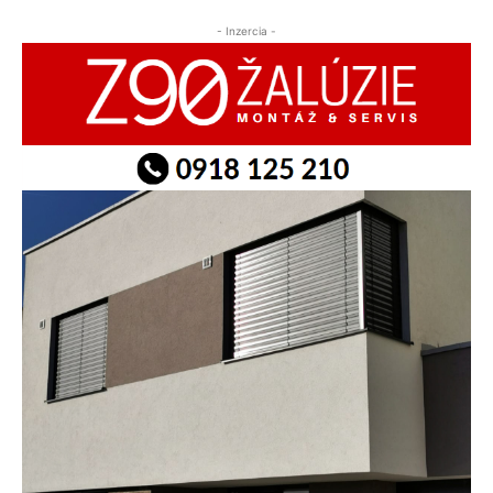
- Inzercia -