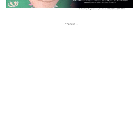
- Inzercia -