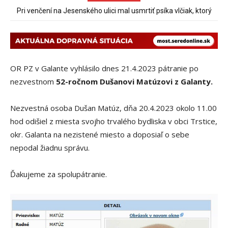
70 rokov od založenia podniku Slovenské pečivárne v Seredi
OR PZ v Galante vyhlásilo dnes 21.4.2023 pátranie po
nezvestnom
52-ročnom Dušanovi Matúzovi z Galanty.
Nezvestná osoba Dušan Matúz, dňa 20.4.2023 okolo 11.00
hod odišiel z miesta svojho trvalého bydliska v obci Trstice,
okr. Galanta na nezistené miesto a doposiaľ o sebe
nepodal žiadnu správu.
Ďakujeme za spolupátranie.