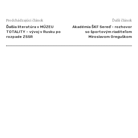
Predchádzajúci článok
Ďalší článok
Ďalšia literatúra v MÚZEU
Akadémia ŠKF Sereď – rozhovor
TOTALITY – vývoj v Rusku po
so športovým riaditeľom
rozpade ZSSR
Miroslavom Greguškom