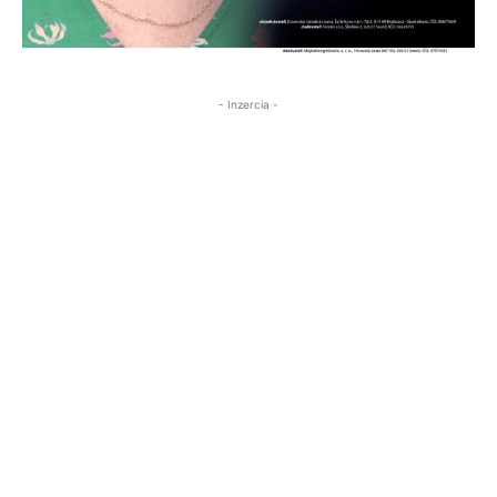
- Inzercia -