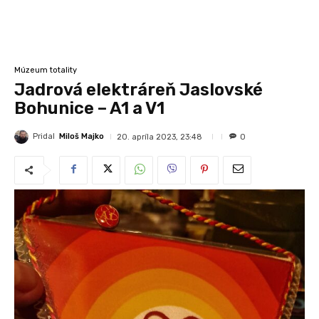
Múzeum totality
Jadrová elektráreň Jaslovské
Bohunice – A1 a V1
Pridal
Miloš Majko
20. apríla 2023, 23:48
0