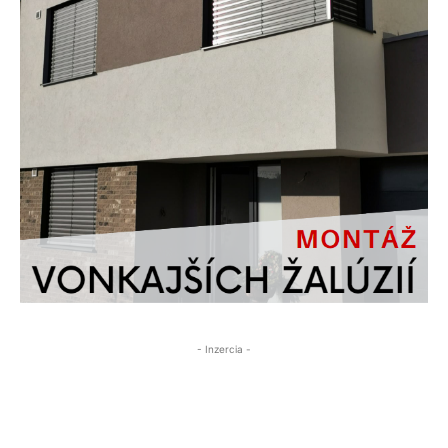
- Inzercia -