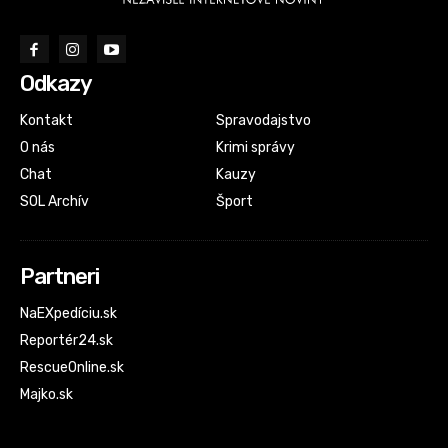
Odkazy
Kontakt
Spravodajstvo
O nás
Krimi správy
Chat
Kauzy
SOL Archív
Šport
Partneri
NaEXpedíciu.sk
Reportér24.sk
RescueOnline.sk
Majko.sk