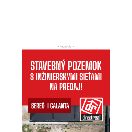
- Inzercia -