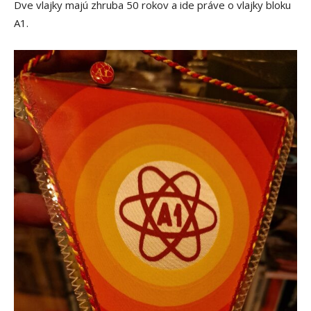
Dve vlajky majú zhruba 50 rokov a ide práve o vlajky bloku
A1.