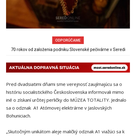
ODPORÚČAME
70 rokov od založenia podniku Slovenské pečivárne v Seredi
Obchádzka rozpadajúceho sa už uzatvoreného mosta ponad
železnicu spôsobuje nadmerné opotrebovanie ďalších ciest
Pred dvadsiatimi dňami sme verejnosť zaujímajúcu sa o
históriu socialistického Československa informovali mimo
iné o získaní určitej perličky do MÚZEA TOTALITY. Jednalo
sa o odznak A1 Atómovej elektrárne v Jaslovských
Bohuniciach.
„Skutočným unikátom aleje maličký odznak A1 viažúci sa k