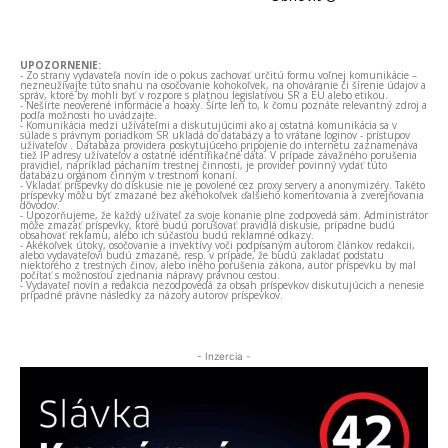
UPOZORNENIE:
- Zo strany vydavateľa novín ide o pokus zachovať určitú formu voľnej komunikácie –
nezneužívajte túto snahu na osočovanie kohokoľvek, na ohováranie či šírenie údajov a
správ, ktoré by mohli byť v rozpore s platnou legislatívou SR a EÚ alebo etikou.
- Nešírte neoverené informácie a hoaxy. Šírte len to, k čomu poznáte relevantný zdroj a
podľa možnosti ho uvádzajte.
- Komunikácia medzi užívateľmi a diskutujúcimi ako aj ostatná komunikácia sa v
súlade s právnym poriadkom SR ukladá do databázy a to vrátane loginov - prístupov
užívateľov . Databáza providera poskytujúceho pripojenie do internetu zaznamenáva
tiež IP adresy užívateľov a ostatné identifikačné dáta. V prípade závažného porušenia
pravidiel, napríklad páchaním trestnej činnosti, je provider povinný vydať túto
databázu orgánom činným v trestnom konaní.
- Vkladať príspevky do diskusie nie je povolené cez proxy servery a anonymizéry. Takéto
príspevky môžu byť zmazané bez akéhokoľvek ďalšieho komentovania a zverejňovania
dôvodov.
- Upozorňujeme, že každý užívateľ za svoje konanie plne zodpovedá sám. Administrátor
môže zmazať príspevky, ktoré budú porušovať pravidlá diskusie, prípadne budú
obsahovať reklamu, alebo ich súčasťou budú reklamné odkazy.
- Akékoľvek útoky, osočovanie a invektívy voči podpísaným autorom článkov redakcii,
alebo vydavateľovi budú zmazané, resp. v prípade, že budú zakladať podstatu
niektorého z trestných činov, alebo iného porušenia zákona, autor príspevku by mal
počítať s možnosťou zjednania nápravy právnou cestou.
- Vydavateľ novín a redakcia nezodpovedá za obsah príspevkov diskutujúcich a nenesie
prípadné právne následky za názory autorov príspevkov.
- Inzercia -