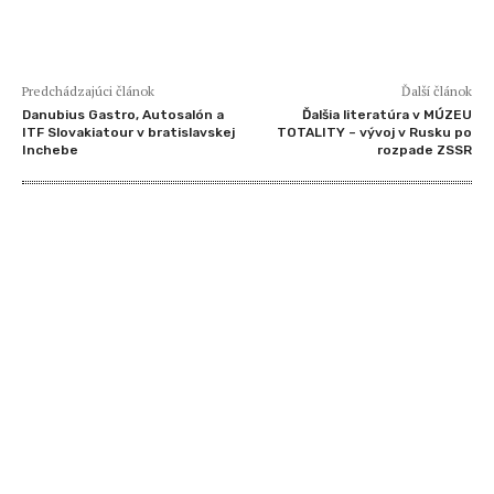
Predchádzajúci článok
Ďalší článok
Danubius Gastro, Autosalón a
Ďalšia literatúra v MÚZEU
ITF Slovakiatour v bratislavskej
TOTALITY – vývoj v Rusku po
Inchebe
rozpade ZSSR