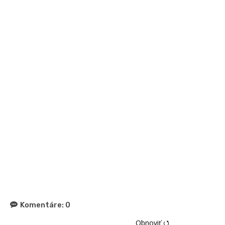
Komentáre:
0
Obnoviť ⭯