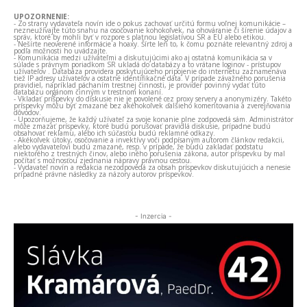
UPOZORNENIE:
- Zo strany vydavateľa novín ide o pokus zachovať určitú formu voľnej komunikácie –
nezneužívajte túto snahu na osočovanie kohokoľvek, na ohováranie či šírenie údajov a
správ, ktoré by mohli byť v rozpore s platnou legislatívou SR a EÚ alebo etikou.
- Nešírte neoverené informácie a hoaxy. Šírte len to, k čomu poznáte relevantný zdroj a
podľa možnosti ho uvádzajte.
- Komunikácia medzi užívateľmi a diskutujúcimi ako aj ostatná komunikácia sa v
súlade s právnym poriadkom SR ukladá do databázy a to vrátane loginov - prístupov
užívateľov . Databáza providera poskytujúceho pripojenie do internetu zaznamenáva
tiež IP adresy užívateľov a ostatné identifikačné dáta. V prípade závažného porušenia
pravidiel, napríklad páchaním trestnej činnosti, je provider povinný vydať túto
databázu orgánom činným v trestnom konaní.
- Vkladať príspevky do diskusie nie je povolené cez proxy servery a anonymizéry. Takéto
príspevky môžu byť zmazané bez akéhokoľvek ďalšieho komentovania a zverejňovania
dôvodov.
- Upozorňujeme, že každý užívateľ za svoje konanie plne zodpovedá sám. Administrátor
môže zmazať príspevky, ktoré budú porušovať pravidlá diskusie, prípadne budú
obsahovať reklamu, alebo ich súčasťou budú reklamné odkazy.
- Akékoľvek útoky, osočovanie a invektívy voči podpísaným autorom článkov redakcii,
alebo vydavateľovi budú zmazané, resp. v prípade, že budú zakladať podstatu
niektorého z trestných činov, alebo iného porušenia zákona, autor príspevku by mal
počítať s možnosťou zjednania nápravy právnou cestou.
- Vydavateľ novín a redakcia nezodpovedá za obsah príspevkov diskutujúcich a nenesie
prípadné právne následky za názory autorov príspevkov.
- Inzercia -