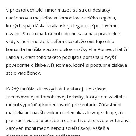
V priestoroch Old Timer múzea sa stretli desiatky
nadšencov a majiteľov automobilov z celého regiónu,
ktorých spája láska k talianskej elegancii i športovému
dizajnu. Stretnutia takéhoto druhu sa konajú pravidelne,
vždy v inom meste s cieľom ukázať, že existuje silná
komunita fanúšikov automobilov značky Alfa Romeo, Fiat či
Lancia. Okrem toho takéto podujatia pomáhajú zvýšiť
povedomie o klube Alfa Romeo, ktoré si postupne získava
stále viac členov.
Každý fanúšik talianskych áut a starej, ale krásne
zrenovovanej automobilovej techniky, ktorý sem zavítal si
mohol vypočuť aj komentovanú prezentáciu. Zúčastnení
majitelia áut návštevníkom nielen ukázali svoje stroje, ale
prezradili viac aj o údržbe a starostlivosti o svoje veterány.
Zároveň mohli medzi sebou zdieľať svoju vášeň a
skúsenosti s ostatnými nadšencami.