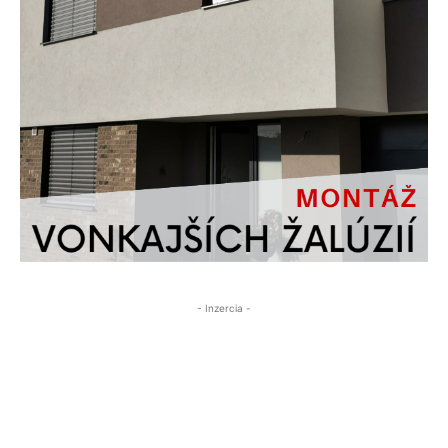
- Inzercia -