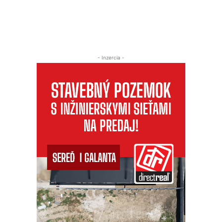
- Inzercia -