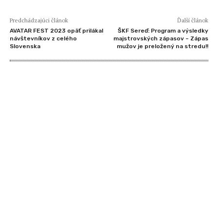
Predchádzajúci článok
Ďalší článok
AVATAR FEST 2023 opäť prilákal
ŠKF Sereď: Program a výsledky
návštevníkov z celého
majstrovských zápasov – Zápas
Slovenska
mužov je preložený na stredu!!