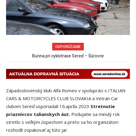
ODPORÚČAME
Sereď niekedy bola mestom s výborným napojením na
Burina pri cyklotrase Sereď – Šúrovce
hromadnú dopravu – ANKETA
Západoslovenský klub Alfa Romeo v spolupráci s ITALIAN
CARS & MOTORCYCLES CLUB SLOVAKIA a Vetran Car
clubom Sereď usporiadali 16.apríla 2023
Stretnutie
priaznivcov talianskych áut.
Podujatie sa minulý rok
stretlo s veľkým úspechom a preto sa ho organizátori
rozhodli zopakovať aj túto jar.