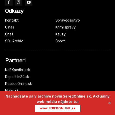
Odkazy
Kontakt
Spravodajstvo
O nás
Krimi správy
Chat
Kauzy
SOL Archív
Šport
Partneri
NaEXpedíciu.sk
Reportér24.sk
RescueOnline.sk
Majko.sk
Nachádzate sa v archíve novín SeredOnline.sk. Aktuálny
web média nájdete tu:
✕
www.SEREDONLINE.sk