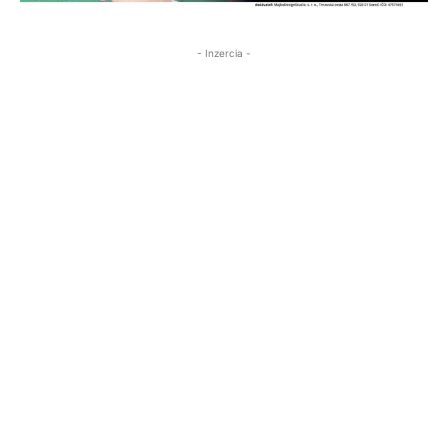
- Inzercia -