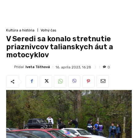
Kultúra a história
Voľný čas
V Seredi sa konalo stretnutie
priaznivcov talianskych áut a
motocyklov
Pridal
Iveta Tóthová
16. apríla 2023, 16:28
0