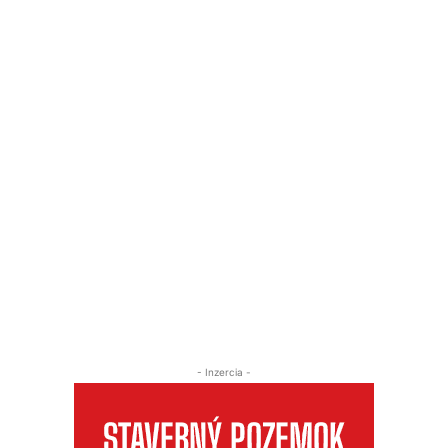
- Inzercia -