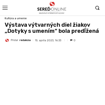
Kultúra a umenie
Výstava výtvarných diel žiakov
„Dotyky s umením“ bola predĺžená
Pridal
redakcia
15. apríla 2023, 16:33
0