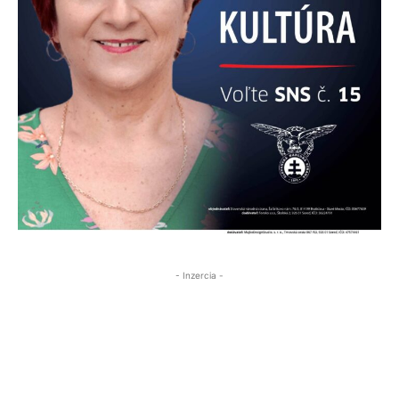
- Inzercia -