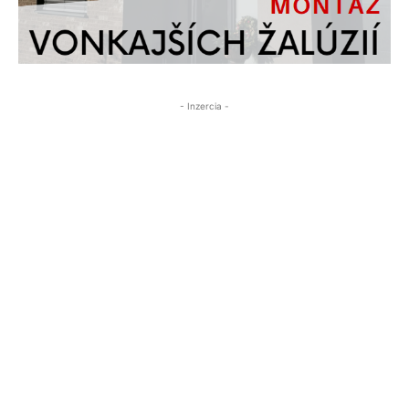
- Inzercia -