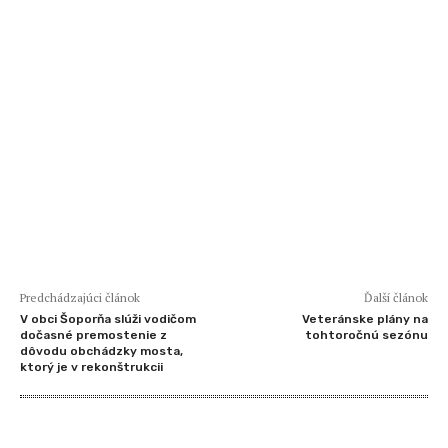
Predchádzajúci článok
Ďalší článok
V obci Šoporňa slúži vodičom
Veteránske plány na
dočasné premostenie z
tohtoročnú sezónu
dôvodu obchádzky mosta,
ktorý je v rekonštrukcii