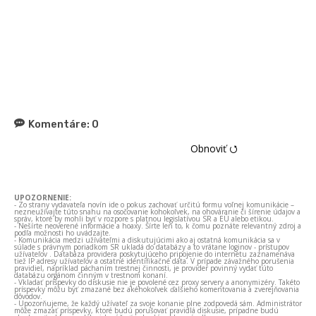
Komentáre:
0
Obnoviť ⭯
UPOZORNENIE:
- Zo strany vydavateľa novín ide o pokus zachovať určitú formu voľnej komunikácie –
nezneužívajte túto snahu na osočovanie kohokoľvek, na ohováranie či šírenie údajov a
správ, ktoré by mohli byť v rozpore s platnou legislatívou SR a EÚ alebo etikou.
- Nešírte neoverené informácie a hoaxy. Šírte len to, k čomu poznáte relevantný zdroj a
podľa možnosti ho uvádzajte.
- Komunikácia medzi užívateľmi a diskutujúcimi ako aj ostatná komunikácia sa v
súlade s právnym poriadkom SR ukladá do databázy a to vrátane loginov - prístupov
užívateľov . Databáza providera poskytujúceho pripojenie do internetu zaznamenáva
tiež IP adresy užívateľov a ostatné identifikačné dáta. V prípade závažného porušenia
pravidiel, napríklad páchaním trestnej činnosti, je provider povinný vydať túto
databázu orgánom činným v trestnom konaní.
- Vkladať príspevky do diskusie nie je povolené cez proxy servery a anonymizéry. Takéto
príspevky môžu byť zmazané bez akéhokoľvek ďalšieho komentovania a zverejňovania
dôvodov.
- Upozorňujeme, že každý užívateľ za svoje konanie plne zodpovedá sám. Administrátor
môže zmazať príspevky, ktoré budú porušovať pravidlá diskusie, prípadne budú