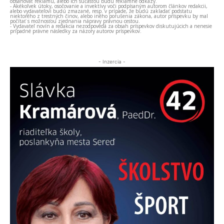
obsahovať reklamu, alebo ich súčasťou budú reklamné odkazy.
- Akékoľvek útoky, osočovanie a invektívy voči podpísaným autorom článkov redakcii,
alebo vydavateľovi budú zmazané, resp. v prípade, že budú zakladať podstatu
niektorého z trestných činov, alebo iného porušenia zákona, autor príspevku by mal
počítať s možnosťou zjednania nápravy právnou cestou.
- Vydavateľ novín a redakcia nezodpovedá za obsah príspevkov diskutujúcich a nenesie
prípadné právne následky za názory autorov príspevkov.
- Inzercia -