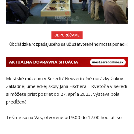
ODPORÚČAME
70 rokov od založenia podniku Slovenské pečivárne v Seredi
Mestské múzeum v Seredi / Neuveriteľné obrázky žiakov
Základnej umeleckej školy Jána Fischera – Kvetoňa v Seredi
si môžete prísť pozrieť do 27. apríla 2023, výstava bola
predĺžená.
Tešíme sa na Vás, otvorené od 9.00 do 17.00 hod. ut-so.