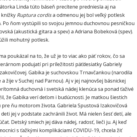
átorka Linda túto báseň precítene predniesla aj na
i knižky
Ruptura cordis
a odmenou jej bol veľký potlesk
. Po ňom vystúpili so svojou jemnou duchovnou pesničkou
vská (akustická gitara a spev) a Adriana Bobeková (spev).
lúžili mohutný potlesk.
a poukázal na to, že už je to viac ako päť rokov, čo sa
literárnom podujatí pri príležitosti päťdesiatky Gabriely
Izakovičovej. Gabika je suchovskou Trnavčankou (narodila
 a žije v Suchej nad Parnou). Aj v jej najnovšej básnickej
 prítomná duchovná i svetská nádej klenúca sa ponad ťaživé
il, že Gabika verí deťom i budúcnosti. Je matkou šiestich
sú pre ňu motorom života. Gabriela Spustová Izakovičová
 deti jej v podstate zachránili život. Má nielen šesť detí, ale
čat. Detský smiech jej dáva nádej, radosť, lieči ju. Aj keď
mocnici s ťažkými komplikáciami COVIDU-19, chcela žiť