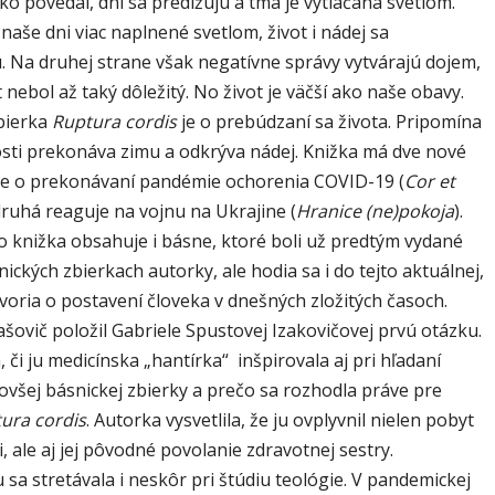
ko povedal, dni sa predlžujú a tma je vytláčaná svetlom.
 naše dni viac naplnené svetlom, život i nádej sa
. Na druhej strane však negatívne správy vytvárajú dojem,
 nebol až taký dôležitý. No život je väčší ako naše obavy.
bierka
Ruptura cordis
je o prebúdzaní sa života. Pripomína
hosti prekonáva zimu a odkrýva nádej. Knižka má dve nové
á je o prekonávaní pandémie ochorenia COVID-19 (
Cor et
druhá reaguje na vojnu na Ukrajine (
Hranice (ne)pokoja
).
 knižka obsahuje i básne, ktoré boli už predtým vydané
nických zbierkach autorky, ale hodia sa i do tejto aktuálnej,
voria o postavení človeka v dnešných zložitých časoch.
šovič položil Gabriele Spustovej Izakovičovej prvú otázku.
, či ju medicínska „hantírka“ inšpirovala aj pri hľadaní
ovšej básnickej zbierky a prečo sa rozhodla práve pre
ura cordis
. Autorka vysvetlila, že ju ovplyvnil nielen pobyt
, ale aj jej pôvodné povolanie zdravotnej sestry.
u sa stretávala i neskôr pri štúdiu teológie. V pandemickej