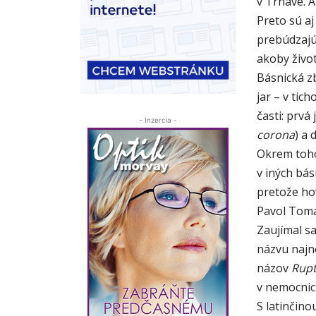
v Trnave. A
Preto sú aj
prebúdzajú
akoby život
Básnická z
jar – v tic
časti: prv
- Inzercia -
corona
) a 
Okrem toho
v iných bás
pretože ho
Pavol Toma
Zaujímal sa
názvu najn
názov
Rupt
v nemocnici
S latinčino