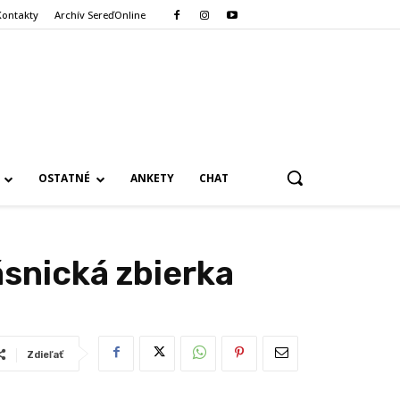
Kontakty
Archív SereďOnline
OSTATNÉ
ANKETY
CHAT
ásnická zbierka
Zdieľať