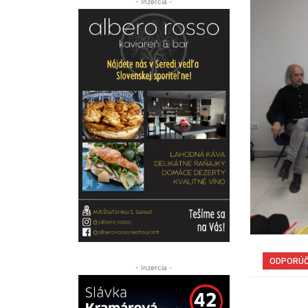
- Inzercia -
ODPORÚ
- Inzercia -