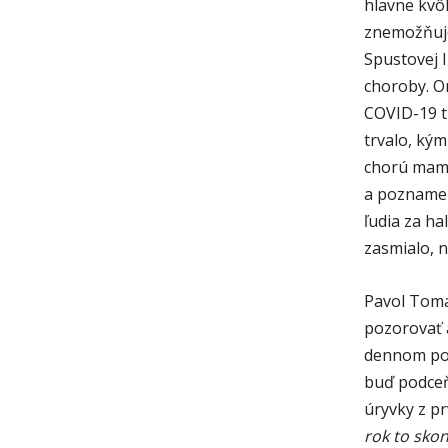
hlavne kvô
znemožňuje
Spustovej 
choroby. On
COVID-19 tr
trvalo, kým
chorú mamu
a poznamen
ľudia za ha
zasmialo, n
Pavol Tomaš
pozorovať 
dennom por
buď podceň
úryvky z pr
rok to skon