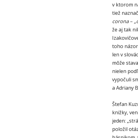
v ktorom n
tiež nazna
corona
–
„
že aj tak n
Izakovičove
toho názoru
len v slová
môže stavať
nielen pod
vypočuli s
a Adriany 
Štefan Kuz
knižky, ven
jeden: „str
položil ot
básnikom,