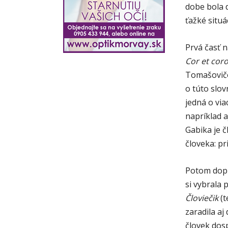
dobe bola d
ťažké situác
Prvá časť 
Cor et cor
Tomašovičov
o túto slov
jedná o via
napríklad 
Gabika je č
človeka: pr
Potom dopr
si vybrala 
Človiečik
(t
zaradila aj
človek dosp