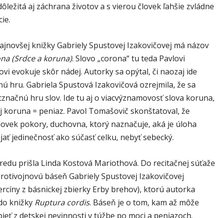
ôležitá aj záchrana životov a s vierou človek ľahšie zvládne
ie.
najnovšej knižky Gabriely Spustovej Izakovičovej má názov
ona (Srdce a koruna)
. Slovo „corona“ tu teda Pavlovi
i evokuje skôr nádej. Autorky sa opýtal, či naozaj ide
nú hru. Gabriela Spustová Izakovičová ozrejmila, že sa
cznačnú hru slov. Ide tu aj o viacvýznamovosť slova koruna,
aj koruna = peniaz. Pavol Tomašovič skonštatoval, že
lovek pokory, duchovna, ktorý naznačuje, aká je úloha
ijať jedinečnosť ako súčasť celku, nebyť sebecký.
edu prišla Linda Kostová Mariothová. Do recitačnej súťaže
protivojnovú báseň Gabriely Spustovej Izakovičovej
ercíny z básnickej zbierky Erby brehov), ktorú autorka
 do knižky
Ruptura cordis
. Báseň je o tom, kam až môže
ieť z detskej nevinnosti v túžbe po moci a peniazoch.