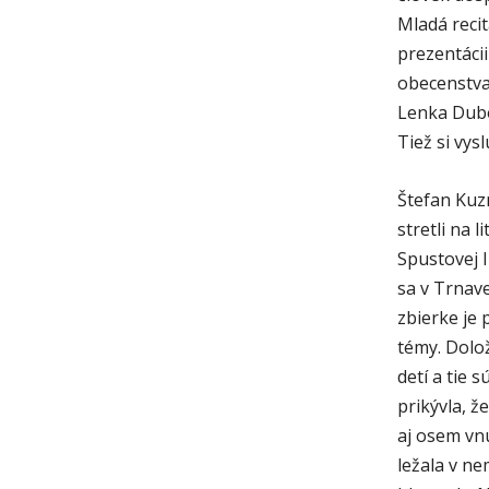
Mladá recit
prezentáci
obecenstva
Lenka Dubo
Tiež si vys
Štefan Kuzm
stretli na 
Spustovej 
sa v Trnave
zbierke je
témy. Dolož
detí a tie 
prikývla, že
aj osem vnú
ležala v ne