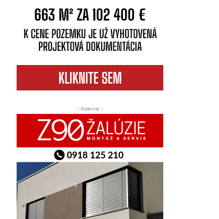
- Inzercia -