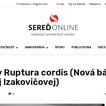
Prihlásenie / Registrovať
O nás
Tip na článok
Reklama
ZPEČNOSŤ
SAMOSPRÁVA
ŠPORT
PUBLICISTIKA
OBCE
y Ruptura cordis (Nová b
 Izakovičovej)
0