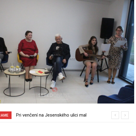
Pri venčení na Jesenského ulici mal
70 rokov od založenia podniku
ČAME
usmrtiť psíka vlčiak, ktorý mal voľne
Slovenské pečivárne v Seredi
behať