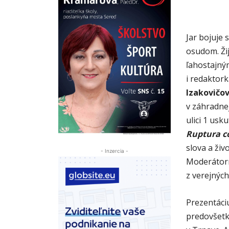
Jar bojuje
osudom. Ži
ľahostajný
i redaktor
Izakovičov
v záhradnej
ulici 1 usk
Ruptura co
slova a živ
- Inzercia -
Moderátorm
z verejnýc
Prezentáciu
predovšetk