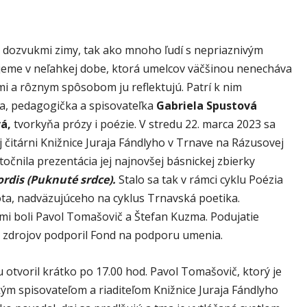
 s dozvukmi zimy, tak ako mnoho ľudí s nepriaznivým
jeme v neľahkej dobe, ktorá umelcov väčšinou nenecháva
mi a rôznym spôsobom ju reflektujú. Patrí k nim
ka, pedagogička a spisovateľka
Gabriela Spustová
á,
tvorkyňa prózy i poézie. V stredu 22. marca 2023 sa
 čitárni Knižnice Juraja Fándlyho v Trnave na Rázusovej
utočnila prezentácia jej najnovšej básnickej zbierky
rdis (Puknuté srdce).
Stalo sa tak v rámci cyklu Poézia
ota, nadväzujúceho na cyklus Trnavská poetika.
i boli Pavol Tomašovič a Štefan Kuzma. Podujatie
h zdrojov podporil Fond na podporu umenia.
 otvoril krátko po 17.00 hod. Pavol Tomašovič, ktorý je
ým spisovateľom a riaditeľom Knižnice Juraja Fándlyho