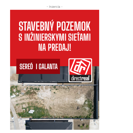
- Inzercia -