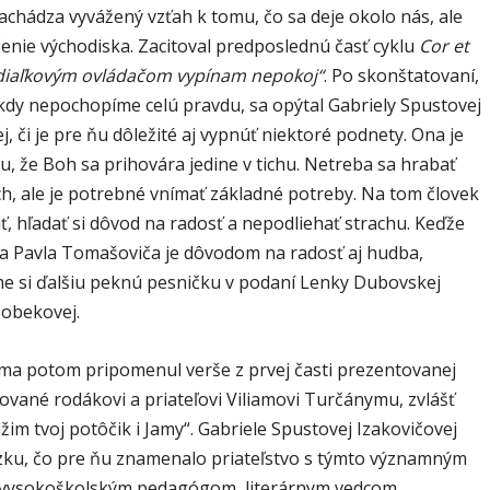
achádza vyvážený vzťah k tomu, čo sa deje okolo nás, ale
čenie východiska. Zacitoval predposlednú časť cyklu
Cor et
diaľkovým ovládačom vypínam nepokoj“
. Po skonštatovaní,
ikdy nepochopíme celú pravdu, sa opýtal Gabriely Spustovej
j, či je pre ňu dôležité aj vypnúť niektoré podnety. Ona je
, že Boh sa prihovára jedine v tichu. Netreba sa hrabať
ch, ale je potrebné vnímať základné potreby. Na tom človek
, hľadať si dôvod na radosť a nepodliehať strachu. Keďže
ľa Pavla Tomašoviča je dôvodom na radosť aj hudba,
me si ďalšiu peknú pesničku v podaní Lenky Dubovskej
Bobekovej.
ma potom pripomenul verše z prvej časti prezentovanej
ované rodákovi a priateľovi Viliamovi Turčánymu, zvlášť
ážim tvoj potôčik i Jamy“. Gabriele Spustovej Izakovičovej
ázku, čo pre ňu znamenalo priateľstvo s týmto významným
 vysokoškolským pedagógom, literárnym vedcom