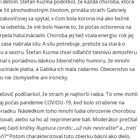
li deťom. Štefan Kuzma podotkol, že každá choroba, ktorá
 žiť plnohodnotným životom, prináša strach. Gabriely
Izakovičovej sa spýtal, v čom bola korona iná ako bežné
a odvetila, že iné bolo hlavne to, že počas ochorenia na
pela halucináciami. Choroba jej tiež vzala energiu: rok jej
 zase nabrala silu. A silu potrebuje, pretože sa stará o
 a sestru. Štefan Kuzma chcel odľahčiť tiesnivú atmosféru
al s poriadnou dávkou šibeničného humoru, že mnohí
lucinácie platia, a Gabika ich mala zadarmo. Obecenstvo sa
o nie zlomyseľne ani ironicky.
ovič podčiarkol, že strach je najhorší radca. To sme mohli
aj počas pandémie COVIDU-19, keď bolo strašenie na
iadku. Následkom toho mnohí ľudia ohrozenie chorobou
ovali, alebo sa ho až neprimerane báli. Moderátor prečítal
vej časti knižky
Ruptura cordis:
„už nás nestrašte!“
a
„tretí
čí?“
Potom charakterizoval túto zbierku básní ako dielo,