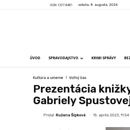
ISSN 1337-8481
sobota, 8. augusta, 2026
ÚVOD
SPRAVODAJSTVO
KRIMI SPRÁVY
BE
Kultúra a umenie
Voľný čas
Prezentácia knižk
Gabriely Spustovej
Pridal
Ružena Šípková
15. apríla 2023, 11:54