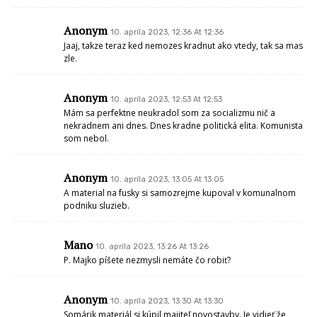
Anonym
10. apríla 2023, 12:36 At 12:36
Jaaj, takze teraz ked nemozes kradnut ako vtedy, tak sa mas
zle.
Anonym
10. apríla 2023, 12:53 At 12:53
Mám sa perfektne neukradol som za socializmu nič a
nekradnem ani dnes. Dnes kradne politická elita. Komunista
som nebol.
Anonym
10. apríla 2023, 13:05 At 13:05
A material na fusky si samozrejme kupoval v komunalnom
podniku sluzieb.
Mano
10. apríla 2023, 13:26 At 13:26
P. Majko píšete nezmysli nemáte čo robiť?
Anonym
10. apríla 2023, 13:30 At 13:30
Somárik materiál si kúpil majiteľ novostavby. Je vidieť že