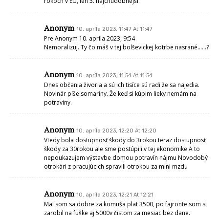
rokoch v EU, len 3. najchudobnejší.
Anonym
10. apríla 2023, 11:47 At 11:47
Pre Anonym 10. apríla 2023, 9:54
Nemoralizuj. Ty čo máš v tej bolševickej kotrbe nasrané……?
Anonym
10. apríla 2023, 11:54 At 11:54
Dnes občania živoria a sú ich tisíce sú radi že sa najedia.
Novinár píše somariny. Že keď si kúpim lieky nemám na
potraviny.
Anonym
10. apríla 2023, 12:20 At 12:20
Vtedy bola dostupnosť škody do 3rokou teraz dostupnosť
škody za 30rokou ale sme postúpili v tej ekonomike A to
nepoukazujem výstavbe domou potravín nájmu Novodobý
otrokári z pracujúcich spravili otrokou za mini mzdu
Anonym
10. apríla 2023, 12:21 At 12:21
Mal som sa dobre za komuša plat 3500, po fajronte som si
zarobil na fuške aj 5000v čistom za mesiac bez dane.