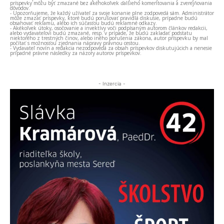
príspevky môžu byť zmazané bez akéhokoľvek ďalšieho komentovania a zverejňovania
dôvodov.
- Upozorňujeme, že každý užívateľ za svoje konanie plne zodpovedá sám. Administrátor
môže zmazať príspevky, ktoré budú porušovať pravidlá diskusie, prípadne budú
obsahovať reklamu, alebo ich súčasťou budú reklamné odkazy.
- Akékoľvek útoky, osočovanie a invektívy voči podpísaným autorom článkov redakcii,
alebo vydavateľovi budú zmazané, resp. v prípade, že budú zakladať podstatu
niektorého z trestných činov, alebo iného porušenia zákona, autor príspevku by mal
počítať s možnosťou zjednania nápravy právnou cestou.
- Vydavateľ novín a redakcia nezodpovedá za obsah príspevkov diskutujúcich a nenesie
prípadné právne následky za názory autorov príspevkov.
- Inzercia -