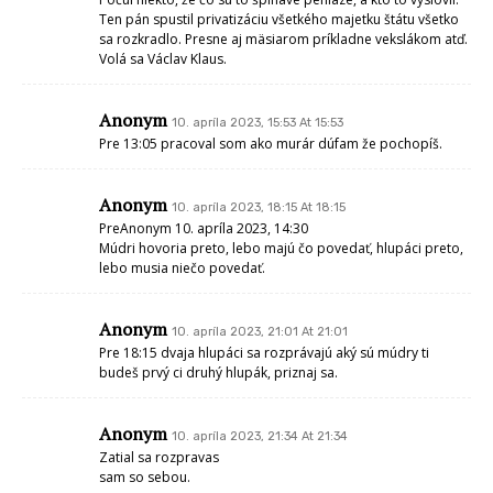
Ten pán spustil privatizáciu všetkého majetku štátu všetko
sa rozkradlo. Presne aj mäsiarom príkladne vekslákom atď.
Volá sa Václav Klaus.
Anonym
10. apríla 2023, 15:53 At 15:53
Pre 13:05 pracoval som ako murár dúfam že pochopíš.
Anonym
10. apríla 2023, 18:15 At 18:15
PreAnonym 10. apríla 2023, 14:30
Múdri hovoria preto, lebo majú čo povedať, hlupáci preto,
lebo musia niečo povedať.
Anonym
10. apríla 2023, 21:01 At 21:01
Pre 18:15 dvaja hlupáci sa rozprávajú aký sú múdry ti
budeš prvý ci druhý hlupák, priznaj sa.
Anonym
10. apríla 2023, 21:34 At 21:34
Zatial sa rozpravas
sam so sebou.