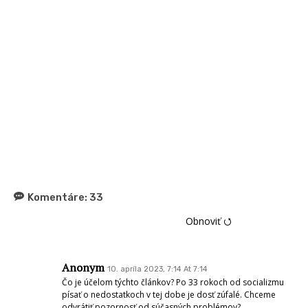
Komentáre:
33
Obnoviť ⭯
Anonym
10. apríla 2023, 7:14 At 7:14
Čo je účelom týchto článkov? Po 33 rokoch od socializmu
písať o nedostatkoch v tej dobe je dosť zúfalé. Chceme
odvrátiť pozornosť od súčasných problémov?