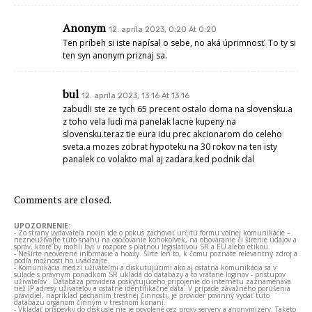
Anonym
12. apríla 2023, 0:20 At 0:20
Ten príbeh si iste napísal o sebe, no aká úprimnosť. To ty si
ten syn anonym priznaj sa.
bul
12. apríla 2023, 13:16 At 13:16
zabudli ste ze tych 65 precent ostalo doma na slovensku.a
z toho vela ludi ma panelak lacne kupeny na
slovensku.teraz tie eura idu prec akcionarom do celeho
sveta.a mozes zobrat hypoteku na 30 rokov na ten isty
panalek co volakto mal aj zadara.ked podnik dal
Comments are closed.
UPOZORNENIE:
- Zo strany vydavateľa novín ide o pokus zachovať určitú formu voľnej komunikácie –
nezneužívajte túto snahu na osočovanie kohokoľvek, na ohováranie či šírenie údajov a
správ, ktoré by mohli byť v rozpore s platnou legislatívou SR a EÚ alebo etikou.
- Nešírte neoverené informácie a hoaxy. Šírte len to, k čomu poznáte relevantný zdroj a
podľa možnosti ho uvádzajte.
- Komunikácia medzi užívateľmi a diskutujúcimi ako aj ostatná komunikácia sa v
súlade s právnym poriadkom SR ukladá do databázy a to vrátane loginov - prístupov
užívateľov . Databáza providera poskytujúceho pripojenie do internetu zaznamenáva
tiež IP adresy užívateľov a ostatné identifikačné dáta. V prípade závažného porušenia
pravidiel, napríklad páchaním trestnej činnosti, je provider povinný vydať túto
databázu orgánom činným v trestnom konaní.
- Vkladať príspevky do diskusie nie je povolené cez proxy servery a anonymizéry. Takéto