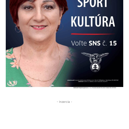
- Inzercia -