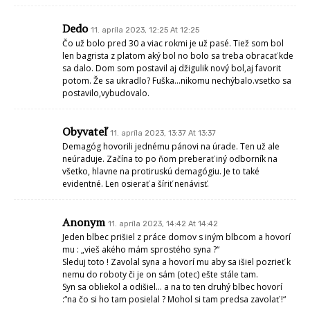
Dedo
11. apríla 2023, 12:25 At 12:25
Čo už bolo pred 30 a viac rokmi je už pasé. Tiež som bol
len bagrista z platom aký bol no bolo sa treba obracať kde
sa dalo. Dom som postavil aj džigulik nový bol,aj favorit
potom. Že sa ukradlo? Fuška…nikomu nechýbalo.vsetko sa
postavilo,vybudovalo.
Obyvateľ
11. apríla 2023, 13:37 At 13:37
Demagóg hovorili jednému pánovi na úrade. Ten už ale
neúraduje. Začína to po ňom preberať iný odborník na
všetko, hlavne na protiruskú demagógiu. Je to také
evidentné. Len osierať a šíriť nenávisť.
Anonym
11. apríla 2023, 14:42 At 14:42
Jeden blbec prišiel z práce domov s iným blbcom a hovorí
mu : „vieš akého mám sprostého syna ?“
Sleduj toto ! Zavolal syna a hovorí mu aby sa išiel pozrieť k
nemu do roboty či je on sám (otec) ešte stále tam.
Syn sa obliekol a odišiel… a na to ten druhý blbec hovorí
:“na čo si ho tam posielal ? Mohol si tam predsa zavolať !“