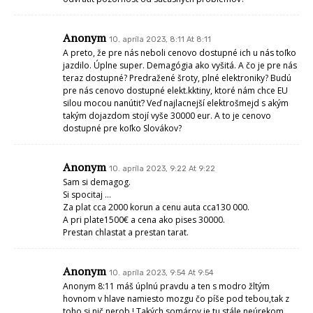
Anonym
10. apríla 2023, 8:11 At 8:11
A preto, že pre nás neboli cenovo dostupné ich u nás toľko
jazdilo. Úplne super. Demagógia ako vyšitá. A čo je pre nás
teraz dostupné? Predražené šroty, plné elektroniky? Budú
pre nás cenovo dostupné elekt.kktiny, ktoré nám chce EU
silou mocou nanútiť? Veď najlacnejší elektrošmejd s akým
takým dojazdom stojí vyše 30000 eur. A to je cenovo
dostupné pre koľko Slovákov?
Anonym
10. apríla 2023, 9:22 At 9:22
Sam si demagog.
Si spocitaj …
Za plat cca 2000 korun a cenu auta cca130 000.
A pri plate1500€ a cena ako pises 30000.
Prestan chlastat a prestan tarat.
Anonym
10. apríla 2023, 9:54 At 9:54
Anonym 8:11 máš úplnú pravdu a ten s modro žltým
hovnom v hlave namiesto mozgu čo píše pod tebou,tak z
toho si nič nerob ! Takých somárov je tu stále neúrekom.