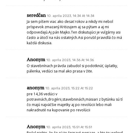
seredčan
10. apríla 2023, 14:34 At 14:34
Ja sem píšem viac ako desať rokov a nikdy mi nebol
príspevok zmazaný.Kritizujem aj sa pýtam a aj mi
odpovedajú.Aj pán Majko.Ten diskutujúci je vulgárny asi
často a útočí na nás ostatných.Asi porušil pravidlá čo má
každá diskusia.
Anonym
10. apríla 2023, 14:36 At 14:36
O stavebnínach právda zabudol si podotknúť, úplatky,
pálenka, vedúci sa mal ako prasa v žite.
anonym
10. apríla 2023, 15:22 At 15:22
pre 14,36 vedúci v
potravinách,drogérii,stavebninách,mäsiari z bytúnku sú tí
čo majú najväčšie majetky aj po revolúcii lebo mali
nakradnuté na kupovanie po revolúcii
Anonym
10. apríla 2023, 15:51 At 15:51
Počul niekto, že čo sú to špinavé peniaze, a kto to vyslovil.