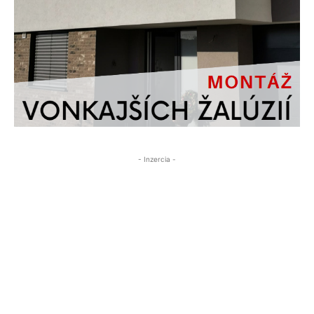
- Inzercia -