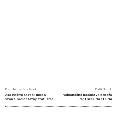
Predchádzajúci článok
Ďalší článok
Ako zložito sa rodil mier a
Veľkonočné posolstvo pápeža
vznikal samostatný štát Izrael
Františka Urbi et Orbi