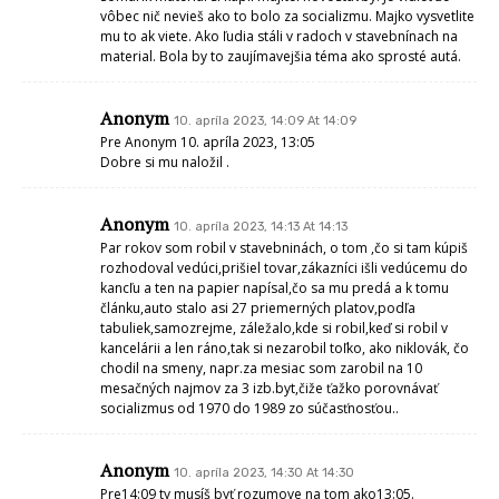
vôbec nič nevieš ako to bolo za socializmu. Majko vysvetlite
mu to ak viete. Ako ľudia stáli v radoch v stavebnínach na
material. Bola by to zaujímavejšia téma ako sprosté autá.
Anonym
10. apríla 2023, 14:09 At 14:09
Pre Anonym 10. apríla 2023, 13:05
Dobre si mu naložil .
Anonym
10. apríla 2023, 14:13 At 14:13
Par rokov som robil v stavebninách, o tom ,čo si tam kúpiš
rozhodoval vedúci,prišiel tovar,zákazníci išli vedúcemu do
kancľu a ten na papier napísal,čo sa mu predá a k tomu
článku,auto stalo asi 27 priemerných platov,podľa
tabuliek,samozrejme, záležalo,kde si robil,keď si robil v
kancelárii a len ráno,tak si nezarobil toľko, ako niklovák, čo
chodil na smeny, napr.za mesiac som zarobil na 10
mesačných najmov za 3 izb.byt,čiže ťažko porovnávať
socializmus od 1970 do 1989 zo súčasťnosťou..
Anonym
10. apríla 2023, 14:30 At 14:30
Pre14:09 ty musíš byť rozumove na tom ako13:05.