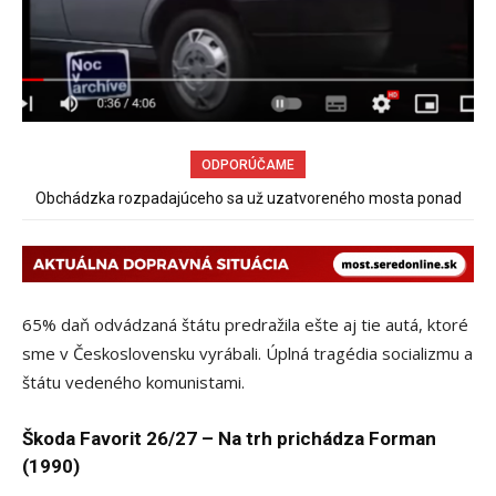
ODPORÚČAME
Obchádzka rozpadajúceho sa už uzatvoreného mosta ponad
železnicu spôsobuje nadmerné opotrebovanie ďalších ciest
65% daň odvádzaná štátu predražila ešte aj tie autá, ktoré
sme v Československu vyrábali. Úplná tragédia socializmu a
štátu vedeného komunistami.
Škoda Favorit 26/27 – Na trh prichádza Forman
(1990)