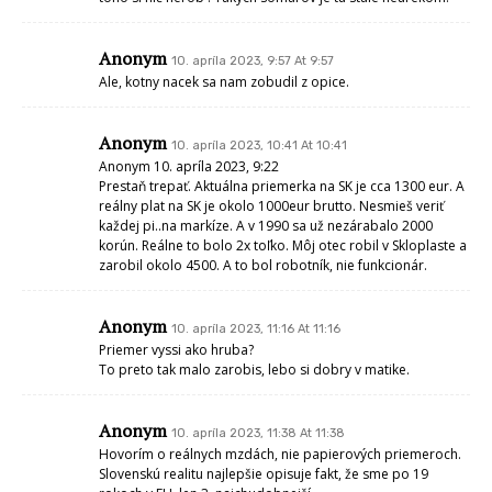
Anonym
10. apríla 2023, 9:57 At 9:57
Ale, kotny nacek sa nam zobudil z opice.
Anonym
10. apríla 2023, 10:41 At 10:41
Anonym 10. apríla 2023, 9:22
Prestaň trepať. Aktuálna priemerka na SK je cca 1300 eur. A
reálny plat na SK je okolo 1000eur brutto. Nesmieš veriť
každej pi..na markíze. A v 1990 sa už nezárabalo 2000
korún. Reálne to bolo 2x toľko. Môj otec robil v Skloplaste a
zarobil okolo 4500. A to bol robotník, nie funkcionár.
Anonym
10. apríla 2023, 11:16 At 11:16
Priemer vyssi ako hruba?
To preto tak malo zarobis, lebo si dobry v matike.
Anonym
10. apríla 2023, 11:38 At 11:38
Hovorím o reálnych mzdách, nie papierových priemeroch.
Slovenskú realitu najlepšie opisuje fakt, že sme po 19