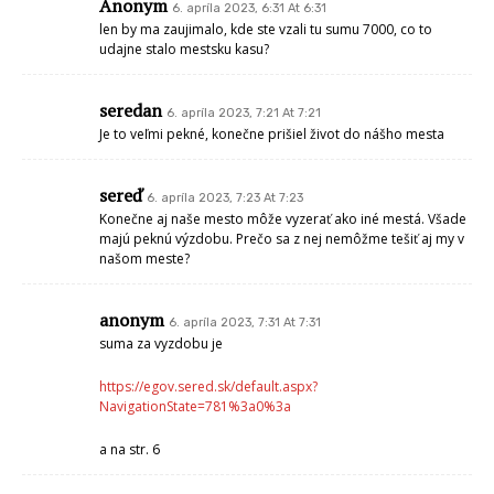
Anonym
6. apríla 2023, 6:31 At 6:31
len by ma zaujimalo, kde ste vzali tu sumu 7000, co to
udajne stalo mestsku kasu?
seredan
6. apríla 2023, 7:21 At 7:21
Je to veľmi pekné, konečne prišiel život do nášho mesta
sereď
6. apríla 2023, 7:23 At 7:23
Konečne aj naše mesto môže vyzerať ako iné mestá. Všade
majú peknú výzdobu. Prečo sa z nej nemôžme tešiť aj my v
našom meste?
anonym
6. apríla 2023, 7:31 At 7:31
suma za vyzdobu je
https://egov.sered.sk/default.aspx?
NavigationState=781%3a0%3a
a na str. 6