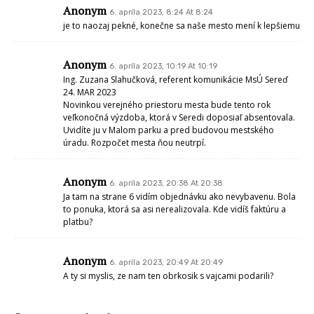
Anonym
6. apríla 2023, 8:24 At 8:24
je to naozaj pekné, konečne sa naše mesto mení k lepšiemu
Anonym
6. apríla 2023, 10:19 At 10:19
Ing. Zuzana Slahučková, referent komunikácie MsÚ Sereď
24. MAR 2023
Novinkou verejného priestoru mesta bude tento rok
veľkonočná výzdoba, ktorá v Seredi doposiaľ absentovala.
Uvidíte ju v Malom parku a pred budovou mestského
úradu. Rozpočet mesta ňou neutrpí.
Anonym
6. apríla 2023, 20:38 At 20:38
Ja tam na strane 6 vidím objednávku ako nevybavenu. Bola
to ponuka, ktorá sa asi nerealizovala. Kde vidíš faktúru a
platbu?
Anonym
6. apríla 2023, 20:49 At 20:49
A ty si myslis, ze nam ten obrkosik s vajcami podarili?