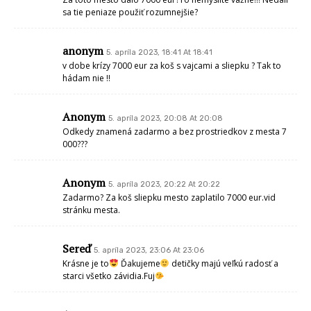
sa tie peniaze použiť rozumnejšie?
anonym
5. apríla 2023, 18:41 At 18:41
v dobe krízy 7000 eur za koš s vajcami a sliepku ? Tak to
hádam nie !!
Anonym
5. apríla 2023, 20:08 At 20:08
Odkedy znamená zadarmo a bez prostriedkov z mesta 7
000???
Anonym
5. apríla 2023, 20:22 At 20:22
Zadarmo? Za koš sliepku mesto zaplatilo 7000 eur.vid
stránku mesta.
Sereď
5. apríla 2023, 23:06 At 23:06
Krásne je to
Ďakujeme
detičky majú veľkú radosť a
starci všetko závidia.Fuj