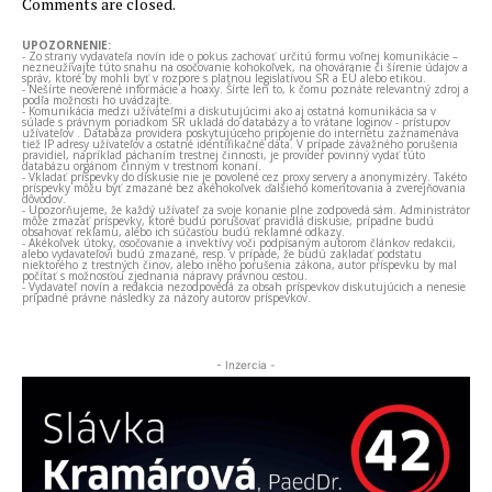
Comments are closed.
UPOZORNENIE:
- Zo strany vydavateľa novín ide o pokus zachovať určitú formu voľnej komunikácie –
nezneužívajte túto snahu na osočovanie kohokoľvek, na ohováranie či šírenie údajov a
správ, ktoré by mohli byť v rozpore s platnou legislatívou SR a EÚ alebo etikou.
- Nešírte neoverené informácie a hoaxy. Šírte len to, k čomu poznáte relevantný zdroj a
podľa možnosti ho uvádzajte.
- Komunikácia medzi užívateľmi a diskutujúcimi ako aj ostatná komunikácia sa v
súlade s právnym poriadkom SR ukladá do databázy a to vrátane loginov - prístupov
užívateľov . Databáza providera poskytujúceho pripojenie do internetu zaznamenáva
tiež IP adresy užívateľov a ostatné identifikačné dáta. V prípade závažného porušenia
pravidiel, napríklad páchaním trestnej činnosti, je provider povinný vydať túto
databázu orgánom činným v trestnom konaní.
- Vkladať príspevky do diskusie nie je povolené cez proxy servery a anonymizéry. Takéto
príspevky môžu byť zmazané bez akéhokoľvek ďalšieho komentovania a zverejňovania
dôvodov.
- Upozorňujeme, že každý užívateľ za svoje konanie plne zodpovedá sám. Administrátor
môže zmazať príspevky, ktoré budú porušovať pravidlá diskusie, prípadne budú
obsahovať reklamu, alebo ich súčasťou budú reklamné odkazy.
- Akékoľvek útoky, osočovanie a invektívy voči podpísaným autorom článkov redakcii,
alebo vydavateľovi budú zmazané, resp. v prípade, že budú zakladať podstatu
niektorého z trestných činov, alebo iného porušenia zákona, autor príspevku by mal
počítať s možnosťou zjednania nápravy právnou cestou.
- Vydavateľ novín a redakcia nezodpovedá za obsah príspevkov diskutujúcich a nenesie
prípadné právne následky za názory autorov príspevkov.
- Inzercia -