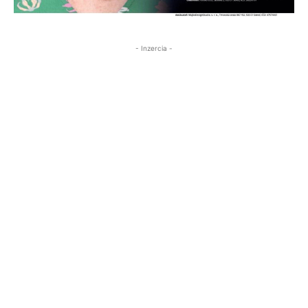
- Inzercia -