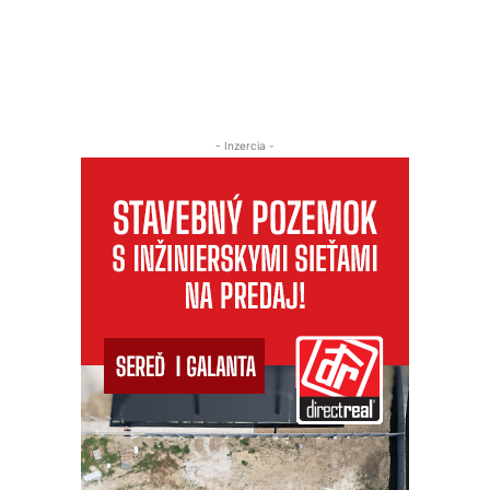
- Inzercia -