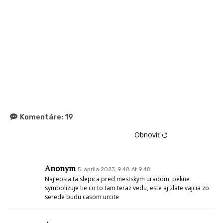
Komentáre:
19
Obnoviť ⭯
Anonym
5. apríla 2023, 9:48 At 9:48
Najlepsia ta slepica pred mestskym uradom, pekne
symbolizuje tie co to tam teraz vedu, este aj zlate vajcia zo
serede budu casom urcite