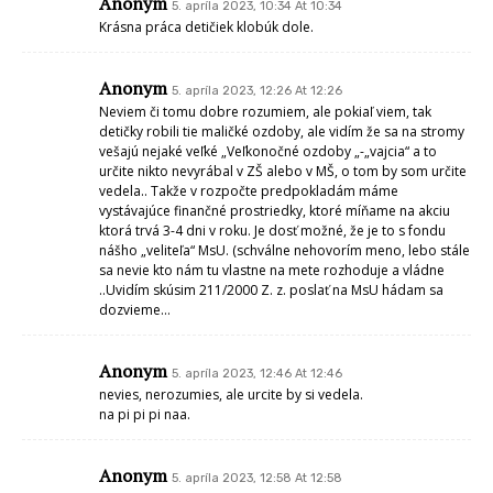
Anonym
5. apríla 2023, 10:34 At 10:34
Krásna práca detičiek klobúk dole.
Anonym
5. apríla 2023, 12:26 At 12:26
Neviem či tomu dobre rozumiem, ale pokiaľ viem, tak
detičky robili tie maličké ozdoby, ale vidím že sa na stromy
vešajú nejaké veľké „Veľkonočné ozdoby „-„vajcia“ a to
určite nikto nevyrábal v ZŠ alebo v MŠ, o tom by som určite
vedela.. Takže v rozpočte predpokladám máme
vystávajúce finančné prostriedky, ktoré míňame na akciu
ktorá trvá 3-4 dni v roku. Je dosť možné, že je to s fondu
nášho „veliteľa“ MsU. (schválne nehovorím meno, lebo stále
sa nevie kto nám tu vlastne na mete rozhoduje a vládne
..Uvidím skúsim 211/2000 Z. z. poslať na MsU hádam sa
dozvieme…
Anonym
5. apríla 2023, 12:46 At 12:46
nevies, nerozumies, ale urcite by si vedela.
na pi pi pi naa.
Anonym
5. apríla 2023, 12:58 At 12:58