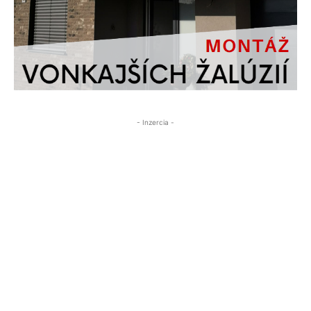
- Inzercia -