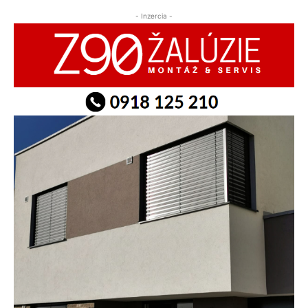
- Inzercia -