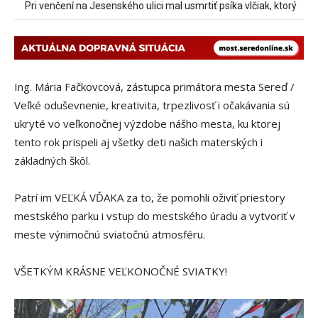
Pri venčení na Jesenského ulici mal usmrtiť psíka vlčiak, ktorý
mal voľne behať
Ing. Mária Fačkovcová, zástupca primátora mesta Sereď /
Veľké oduševnenie, kreativita, trpezlivosť i očakávania sú
ukryté vo veľkonočnej výzdobe nášho mesta, ku ktorej
tento rok prispeli aj všetky deti našich materských i
základných škôl.
Patrí im VEĽKÁ VĎAKA za to, že pomohli oživiť priestory
mestského parku i vstup do mestského úradu a vytvoriť v
meste výnimočnú sviatočnú atmosféru.
VŠETKÝM KRÁSNE VEĽKONOČNÉ SVIATKY!