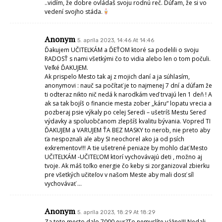
..vidím, že dobre ovládaš svoju rodnú reč. Dúfam, že si vo
vedení svojho stáda.
Anonym
5. apríla 2023, 14:46 At 14:46
Ďakujem UČITEĽKÁM a ĎEŤOM ktoré sa podelili o svoju
RADOSŤ s nami všetkými čo to vidia alebo len o tom počuli.
Veľké ĎAKUJEM.
Ak prispelo Mesto tak aj z mojich daní a ja súhlasím,
anonymovi : nauč sa počítať je to najmenej 7 dní a dúfam že
ti odteraz nikto nič nedá k narodkám veď trvajú len 1 deň ! A
ak sa tak bojíš o financie mesta zober „káru“ lopatu vrecia a
pozberaj psie výkaly po celej Seredi – ušetríš Mestu Sereď
výdavky a spoluobčanom zlepšíš kvalitu bývania. Vopred TI
ĎAKUJEM a VARUJEM ŤA BEZ MASKY to nerob, nie preto aby
ťa nespoznali ale aby SI neochorel ako ja od psích
exkrementov!!! A tie ušetrené peniaze by mohlo dať Mesto
UČITEĽKÁM -UČITEĽOM ktorí vychovávajú deti , možno aj
tvoje. Ak máš toľko energie čo keby si zorganizoval zbierku
pre všetkých učiteľov v našom Meste aby mali dosť síl
vychovávať …
Anonym
5. apríla 2023, 18:29 At 18:29
Za toto mesto dalo 7000 eur?To nemyslíte vážne!!! Nedali