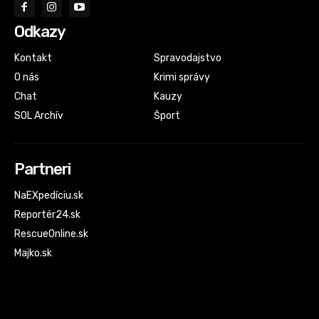
Odkazy
Kontakt
Spravodajstvo
O nás
Krimi správy
Chat
Kauzy
SOL Archív
Šport
Partneri
NaEXpedíciu.sk
Reportér24.sk
RescueOnline.sk
Majko.sk