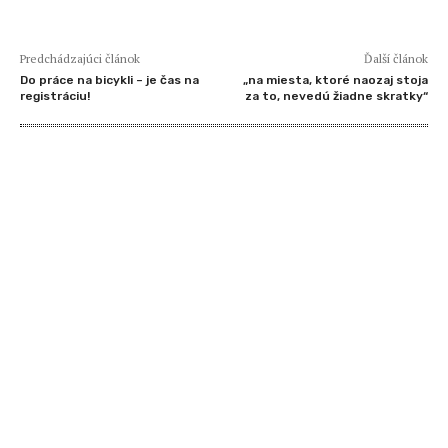
Predchádzajúci článok
Ďalší článok
Do práce na bicykli – je čas na
„na miesta, ktoré naozaj stoja
registráciu!
za to, nevedú žiadne skratky“