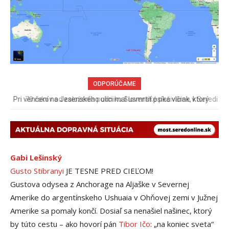
ODPORÚČAME
70 rokov od založenia podniku Slovenské pečivárne v Seredi
Gabi Lešinský
Gusto Stibranyi
JE TESNE PRED CIEĽOM!
Gustova odysea z Anchorage na Aljaške v Severnej
Amerike do argentínskeho Ushuaia v Ohňovej zemi v Južnej
Amerike sa pomaly končí. Dosiaľ sa nenašiel našinec, ktorý
by túto cestu – ako hovorí pán
Tibor Ičo
: „na koniec sveta“