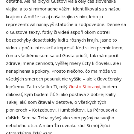
ostatné. Ale na bicykli Gustovi viala celý čas slovenská
vlajka, a to si mimoriadne vážim. Identifikoval sa s našou
krajinou. A môže sa aj naša krajina s ním, lebo ju
reprezentoval nanajvýš statočne a zodpovedne. Denne sa
o Gustove texty, fotky či videá aspoň okom obtreli
bezpochyby desaťtisícky ľudí z rôznych krajín, jasne to
vidno z počtu interakcií a impresií. Keď si len premietnem,
čomu všetkému som sa od Gusta priučil, tak mám pocit
zdravej menejcennosti, vyššej miery úcty k človeku, ale i
nenaplnenia a pokory. Prosto niečoho, čo ma môže vo
všetkých smeroch posunúť nie vyššie – ale k človečensky
lepšiemu. Za to všetko Ti, milý
Gusto Stibranyi
, budem
ďakovať, kým budem žiť. Si ako postava z dobrej knihy.
Takej, akú som čítaval v detstve, o všetkých tých
pionieroch – Kotzebuovi, Humboldtovi, La Pérousovi a
ďalších. Som na Teba pyšný ako som pyšný na svojho
nebohého otca. A mám Ťa rovnako rád. Si môj žijúci
otcovský/mužský vzor.