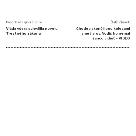
Predchádzajúci článok
Ďalší článok
Vláda včera schválila novelu
Chodec skončil pod kolesami
Trestného zákona
smetiarov. Vodič ho nemal
šancu vidieť – VIDEO