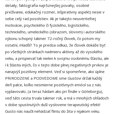
detaily, faktografia najrôznejšej povahy, osobné
prežívanie, edukačný rozmer, inšpiratívny aspekt) nesie v
sebe celý rad posolstiev. Ak je takejto neuveriteľnej
motivácie, psychického či fyzického, logistického,
technického, umeleckého (obrazom, slovom) i autorského
výkonu schopný takmer 72-ročný človek, čo potom my
ostatní, mladší? To je predsa odkaz, že človek dokáže byť
po všetkých stránkach nadmieru aktívny až do vysokého
veku, a prispievať tak nielen k svojmu osobnému šťastiu, ale
i k šťastiu iných, čo v tejto dobe plnej negatívnych prvkov je
nanajvýš pozitívny element. Veď si spomeňme, ako úplne
PRIRODZENE a PODVEDOME sme Gustovi držali každý
deň palce, koľko nesmierne pozitívnych emócií sa z nás
vyplavovalo, (a teraz hádam ako pri finále v Göteborgu),
veď táto cesta trvala takmer rok, a má v mnohých ohľadoch
v dobe spustnutých duší vyslovene terapeutický efekt!
Gusto nás naučil nehádzať flintu do žita v nijakom veku.