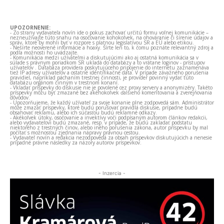
UPOZORNENIE:
- Zo strany vydavateľa novín ide o pokus zachovať určitú formu voľnej komunikácie –
nezneužívajte túto snahu na osočovanie kohokoľvek, na ohováranie či šírenie údajov a
správ, ktoré by mohli byť v rozpore s platnou legislatívou SR a EÚ alebo etikou.
- Nešírte neoverené informácie a hoaxy. Šírte len to, k čomu poznáte relevantný zdroj a
podľa možnosti ho uvádzajte.
- Komunikácia medzi užívateľmi a diskutujúcimi ako aj ostatná komunikácia sa v
súlade s právnym poriadkom SR ukladá do databázy a to vrátane loginov - prístupov
užívateľov . Databáza providera poskytujúceho pripojenie do internetu zaznamenáva
tiež IP adresy užívateľov a ostatné identifikačné dáta. V prípade závažného porušenia
pravidiel, napríklad páchaním trestnej činnosti, je provider povinný vydať túto
databázu orgánom činným v trestnom konaní.
- Vkladať príspevky do diskusie nie je povolené cez proxy servery a anonymizéry. Takéto
príspevky môžu byť zmazané bez akéhokoľvek ďalšieho komentovania a zverejňovania
dôvodov.
- Upozorňujeme, že každý užívateľ za svoje konanie plne zodpovedá sám. Administrátor
môže zmazať príspevky, ktoré budú porušovať pravidlá diskusie, prípadne budú
obsahovať reklamu, alebo ich súčasťou budú reklamné odkazy.
- Akékoľvek útoky, osočovanie a invektívy voči podpísaným autorom článkov redakcii,
alebo vydavateľovi budú zmazané, resp. v prípade, že budú zakladať podstatu
niektorého z trestných činov, alebo iného porušenia zákona, autor príspevku by mal
počítať s možnosťou zjednania nápravy právnou cestou.
- Vydavateľ novín a redakcia nezodpovedá za obsah príspevkov diskutujúcich a nenesie
prípadné právne následky za názory autorov príspevkov.
- Inzercia -