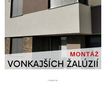
- Inzercia -