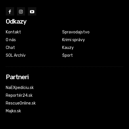
Odkazy
Kontakt
Spravodajstvo
O nás
Krimi správy
Chat
Kauzy
SOL Archív
Šport
Partneri
NaEXpedíciu.sk
Reportér24.sk
RescueOnline.sk
Majko.sk