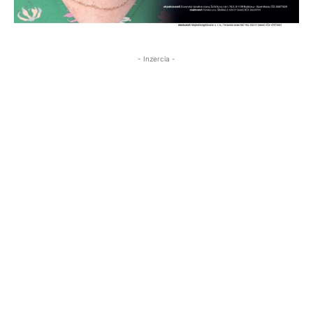
- Inzercia -