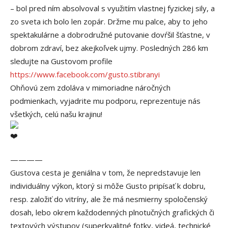
– bol pred ním absolvoval s využitím vlastnej fyzickej sily, a
zo sveta ich bolo len zopár. Držme mu palce, aby to jeho
spektakulárne a dobrodružné putovanie dovŕšil šťastne, v
dobrom zdraví, bez akejkoľvek ujmy. Posledných 286 km
sledujte na Gustovom profile
https://www.facebook.com/gusto.stibranyi
Ohňovú zem zdoláva v mimoriadne náročných
podmienkach, vyjadrite mu podporu, reprezentuje nás
všetkých, celú našu krajinu!
————
Gustova cesta je geniálna v tom, že nepredstavuje len
individuálny výkon, ktorý si môže Gusto pripísať k dobru,
resp. založiť do vitríny, ale že má nesmierny spoločenský
dosah, lebo okrem každodenných plnotučných grafických či
textových výstupov (superkvalitné fotky, videá, technické