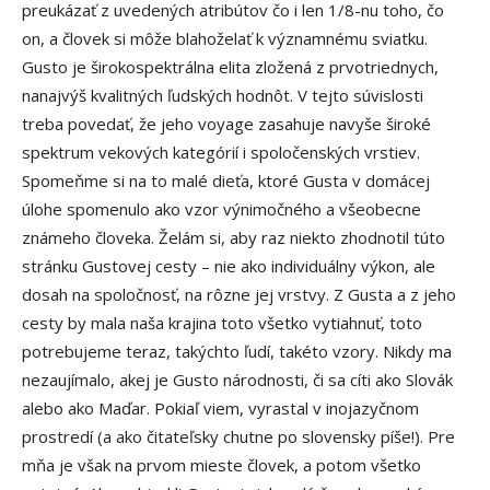
preukázať z uvedených atribútov čo i len 1/8-nu toho, čo
on, a človek si môže blahoželať k významnému sviatku.
Gusto je širokospektrálna elita zložená z prvotriednych,
nanajvýš kvalitných ľudských hodnôt. V tejto súvislosti
treba povedať, že jeho voyage zasahuje navyše široké
spektrum vekových kategórií i spoločenských vrstiev.
Spomeňme si na to malé dieťa, ktoré Gusta v domácej
úlohe spomenulo ako vzor výnimočného a všeobecne
známeho človeka. Želám si, aby raz niekto zhodnotil túto
stránku Gustovej cesty – nie ako individuálny výkon, ale
dosah na spoločnosť, na rôzne jej vrstvy. Z Gusta a z jeho
cesty by mala naša krajina toto všetko vytiahnuť, toto
potrebujeme teraz, takýchto ľudí, takéto vzory. Nikdy ma
nezaujímalo, akej je Gusto národnosti, či sa cíti ako Slovák
alebo ako Maďar. Pokiaľ viem, vyrastal v inojazyčnom
prostredí (a ako čitateľsky chutne po slovensky píše!). Pre
mňa je však na prvom mieste človek, a potom všetko