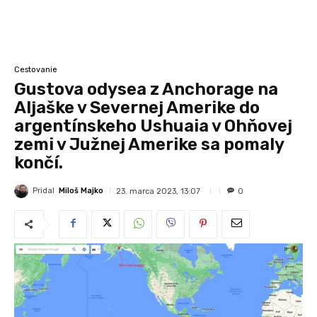
Cestovanie
Gustova odysea z Anchorage na
Aljaške v Severnej Amerike do
argentínskeho Ushuaia v Ohňovej
zemi v Južnej Amerike sa pomaly
končí.
Pridal
Miloš Majko
23. marca 2023, 13:07
0