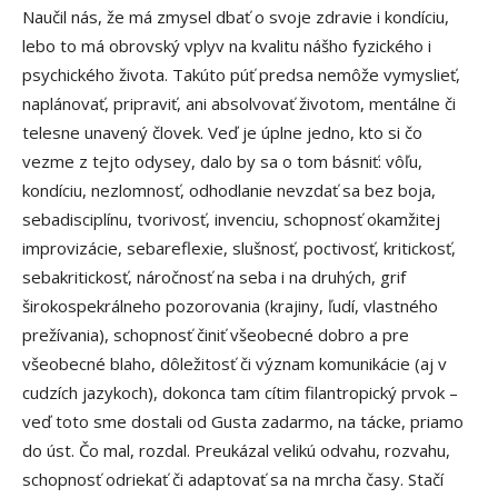
Naučil nás, že má zmysel dbať o svoje zdravie i kondíciu,
lebo to má obrovský vplyv na kvalitu nášho fyzického i
psychického života. Takúto púť predsa nemôže vymyslieť,
naplánovať, pripraviť, ani absolvovať životom, mentálne či
telesne unavený človek. Veď je úplne jedno, kto si čo
vezme z tejto odysey, dalo by sa o tom básniť: vôľu,
kondíciu, nezlomnosť, odhodlanie nevzdať sa bez boja,
sebadisciplínu, tvorivosť, invenciu, schopnosť okamžitej
improvizácie, sebareflexie, slušnosť, poctivosť, kritickosť,
sebakritickosť, náročnosť na seba i na druhých, grif
širokospekrálneho pozorovania (krajiny, ľudí, vlastného
prežívania), schopnosť činiť všeobecné dobro a pre
všeobecné blaho, dôležitosť či význam komunikácie (aj v
cudzích jazykoch), dokonca tam cítim filantropický prvok –
veď toto sme dostali od Gusta zadarmo, na tácke, priamo
do úst. Čo mal, rozdal. Preukázal velikú odvahu, rozvahu,
schopnosť odriekať či adaptovať sa na mrcha časy. Stačí