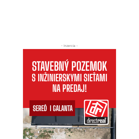
- Inzercia -