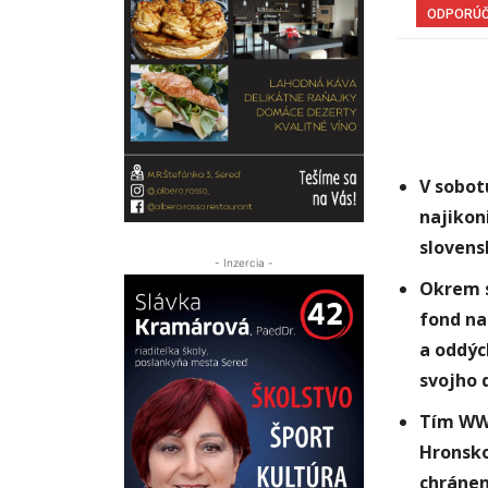
ODPORÚ
V sobot
najikon
slovens
- Inzercia -
Okrem 
fond na
a oddýc
svojho 
Tím WWF
Hronsk
chránen