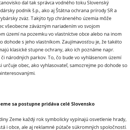
tanovisko dal tak správca vodného toku Slovenský
ársky podnik š.p., ako aj Štátna ochrana prírody SR a
rybársky zväz. Takýto typ chráneného územia môže
bec všeobecne záväzným nariadením vo svojom
om území na pozemku vo vlastníctve obce alebo na inom
 dohode s jeho vlastníkom. Zaujímavosťou je, že takéto
ajú klasické stupne ochrany, ako ich poznáme napr.
ií či národných parkov. To, čo bude vo vyhlásenom území
si určuje obec, ako vyhlasovateľ, samozrejme po dohode so
ainteresovanými.
Zeme sa postupne pridáva celé Slovensko
diny Zeme každý rok symbolicky vypínajú osvetlenie hrady,
tá i obce, ale aj reklamné pútače súkromných spoločností.