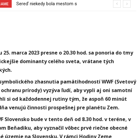
Pri venčení na Jesenského ulici mal
ČAME
usmrtiť psíka vlčiak, ktorý mal voľne
behať
u 25. marca 2023 presne o 20.30 hod. sa ponoria do tmy
ickejšie dominanty celého sveta, vrátane tých
kých.
symbolického zhasnutia pamätihodností WWF (Svetový
 ochranu prírody) vyzýva ľudí, aby vypli aj oni samotní
hli si od každodennej rutiny tým, že aspoň 60 minút
dňa venujú činnosti prospešnej pre planétu Zem.
 Slovensko bude v tento deň od 8.30 hod. v teréne, v
om Beňadik
u, aby vyznačil vôbec prvé riečne obecné
é územie na Slovensku. V rámci Hodiny Zeme