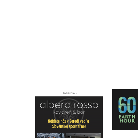
- Inzercia -