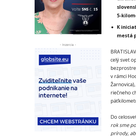
slovens
5-kilom
K inicia
mestá p
- Inzercia -
BRATISLAVA
celý svet 
bezprostre
v rámci Ho
Žarnovica)
riečneho c
päťkilomet
Do celosvet
rok sme po
prírody, ab