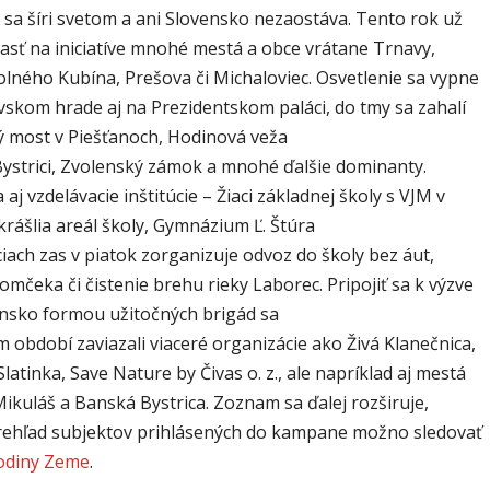
 sa šíri svetom a ani Slovensko nezaostáva. Tento rok už
časť na iniciatíve mnohé mestá a obce vrátane Trnavy,
olného Kubína, Prešova či Michaloviec. Osvetlenie sa vypne
vskom hrade aj na Prezidentskom paláci, do tmy sa zahalí
 most v Piešťanoch, Hodinová veža
Bystrici, Zvolenský zámok a mnohé ďalšie dominanty.
a aj vzdelávacie inštitúcie – Žiaci základnej školy s VJM v
rášlia areál školy, Gymnázium Ľ. Štúra
iach zas v piatok zorganizuje odvoz do školy bez áut,
omčeka či čistenie brehu rieky Laborec. Pripojiť sa k výzve
sko formou užitočných brigád sa
m období zaviazali viaceré organizácie ako Živá Klanečnica,
latinka, Save Nature by Čivas o. z., ale napríklad aj mestá
ikuláš a Banská Bystrica. Zoznam sa ďalej rozširuje,
rehľad subjektov prihlásených do kampane možno sledovať
odiny Zeme
.