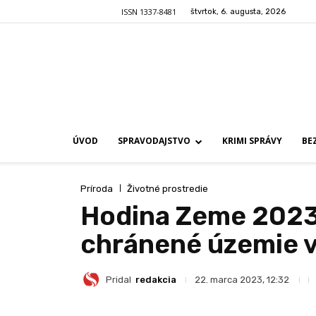
ISSN 1337-8481
štvrtok, 6. augusta, 2026
ÚVOD
SPRAVODAJSTVO
KRIMI SPRÁVY
BE
Príroda
Životné prostredie
Hodina Zeme 2023:
chránené územie v
Pridal
redakcia
22. marca 2023, 12:32