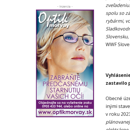
zveľadeniu
- Inzercia -
spolu so z
rybármi, vo
Sladkovodn
Slovensku, 
WWF Slove
Vyhláseni
zastavilo 
Obecné úze
inými stav
v roku 202
plánovanej 
elektrárne