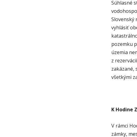
Súhlasné s
vodohospod
Slovenský 
vyhlásiť o
katastráln
pozemku po
územia nem
z rezervác
zakázané, 
všetkými z
K Hodine 
V rámci Ho
zámky, mes