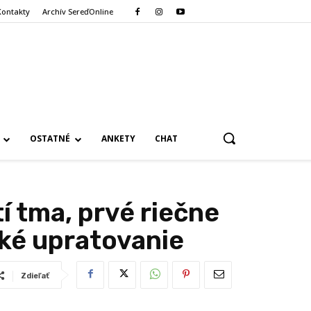
Kontakty
Archív SereďOnline
OSTATNÉ
ANKETY
CHAT
 tma, prvé riečne
ké upratovanie
Zdieľať