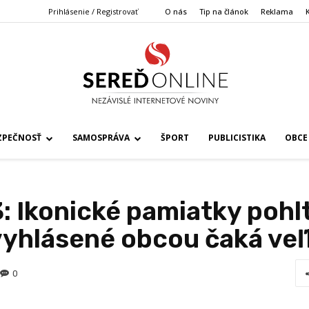
Prihlásenie / Registrovať
O nás
Tip na článok
Reklama
ZPEČNOSŤ
SAMOSPRÁVA
ŠPORT
PUBLICISTIKA
OBCE
 Ikonické pamiatky pohltí
yhlásené obcou čaká veľ
0