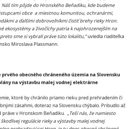
. Náš tím pôjde do Hronského Beňadiku, kde budeme
ástupcami obce a miestnou komunitou, ochranármi,
dákmi a ďalšími dobrovoľníkmi čistiť brehy rieky Hron.
é ekosystémy a živočíchy patria k najohrozenejším na
preto sme si vybrali práve túto lokalitu,”
uviedla riaditeľka
nsko Miroslava Plassmann.
e prvého obecného chráneného územia na Slovensku
plány na výstavbu malej vodnej elektrárne
mie, ktoré by chránilo priamo rieku pred prehradením či
ebnými zásahmi, doteraz na Slovensku chýbalo. Pribudlo až
3 práve v Hronskom Beňadiku.
„Teší nás, že namiesto
škodlivej regulácie rieky a výstavby malej vodnej
 plne prehradzujúcej Hron, je tu dnes obecné chránené