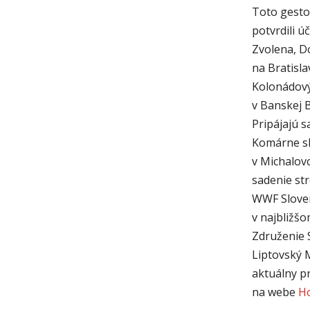
Toto gesto
potvrdili ú
Zvolena, D
na Bratisla
Kolonádový
v Banskej 
Pripájajú s
Komárne sk
v Michalovc
sadenie str
WWF Sloven
v najbližšo
Združenie S
Liptovský M
aktuálny p
na webe
H