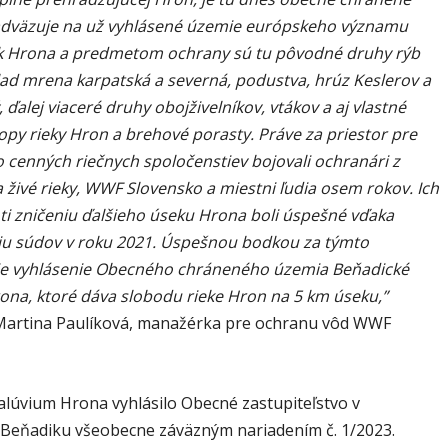
dväzuje na už vyhlásené územie európskeho významu
k Hrona a predmetom ochrany sú tu pôvodné druhy rýb
lad mrena karpatská a severná, podustva, hrúz Keslerov a
, ďalej viaceré druhy obojživelníkov, vtákov a aj vlastné
opy rieky Hron a brehové porasty. Práve za priestor pre
o cenných riečnych spoločenstiev bojovali ochranári z
Za živé rieky, WWF Slovensko a miestni ľudia osem rokov. Ich
oti zničeniu ďalšieho úseku Hrona boli úspešné vďaka
u súdov v roku 2021. Úspešnou bodkou za týmto
e vyhlásenie Obecného chráneného územia Beňadické
ona, ktoré dáva slobodu rieke Hron na 5 km úseku,”
 Martina Paulíková, manažérka pre ochranu vôd WWF
alúvium Hrona vyhlásilo Obecné zastupiteľstvo v
eňadiku všeobecne záväzným nariadením č. 1/2023.