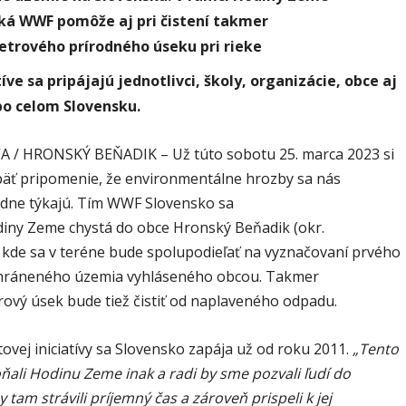
ká WWF pomôže aj pri čistení takmer
etrového prírodného úseku pri rieke
tíve sa pripájajú jednotlivci, školy, organizácie, obce aj
o celom Slovensku.
 / HRONSKÝ BEŇADIK – Už túto sobotu 25. marca 2023 si
opäť pripomenie, že environmentálne hrozby sa nás
dne týkajú. Tím WWF Slovensko sa
diny Zeme chystá do obce Hronský Beňadik (okr.
, kde sa v teréne bude spolupodieľať na vyznačovaní prvého
hráneného územia vyhláseného obcou. Takmer
rový úsek bude tiež čistiť od naplaveného odpadu.
ovej iniciatívy sa Slovensko zapája už od roku 2011.
„Tento
ňali Hodinu Zeme inak a radi by sme pozvali ľudí do
y tam strávili príjemný čas a zároveň prispeli k jej