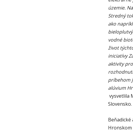
územie. Na
Stredný to
ako naprík
bieloplutvý
vodné biot
život týcht
iniciatívy 
aktivity pr
rozhodnuti
príbehom j
alúvium Hr
vysvetlila
Slovensko.
Beňadické 
Hronskom B