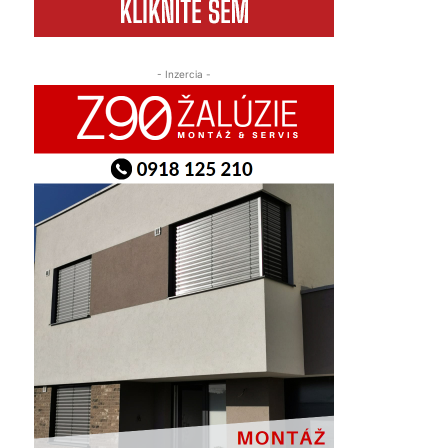
- Inzercia -