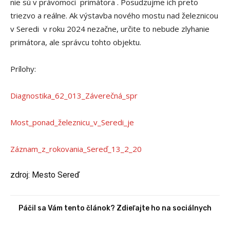
nie sú v právomoci primátora . Posudzujme ich preto
triezvo a reálne. Ak výstavba nového mostu nad železnicou
v Seredi v roku 2024 nezačne, určite to nebude zlyhanie
primátora, ale správcu tohto objektu.
Prílohy:
Diagnostika_62_013_Záverečná_spr
Most_ponad_železnicu_v_Seredi_je
Záznam_z_rokovania_Sereď_13_2_20
zdroj: Mesto Sereď
Páčil sa Vám tento článok? Zdieľajte ho na sociálnych