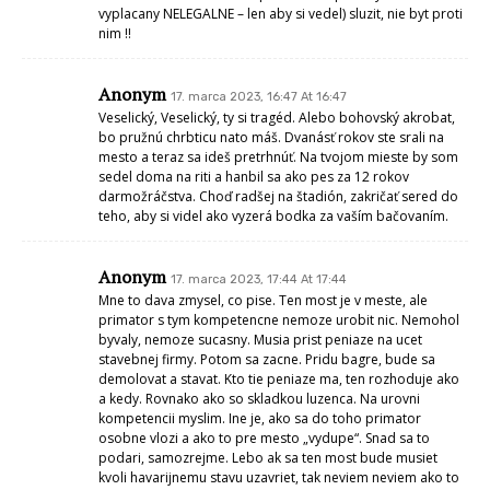
vyplacany NELEGALNE – len aby si vedel) sluzit, nie byt proti
nim !!
Anonym
17. marca 2023, 16:47 At 16:47
Veselický, Veselický, ty si tragéd. Alebo bohovský akrobat,
bo pružnú chrbticu nato máš. Dvanásť rokov ste srali na
mesto a teraz sa ideš pretrhnúť. Na tvojom mieste by som
sedel doma na riti a hanbil sa ako pes za 12 rokov
darmožráčstva. Choď radšej na štadión, zakričať sered do
teho, aby si videl ako vyzerá bodka za vaším bačovaním.
Anonym
17. marca 2023, 17:44 At 17:44
Mne to dava zmysel, co pise. Ten most je v meste, ale
primator s tym kompetencne nemoze urobit nic. Nemohol
byvaly, nemoze sucasny. Musia prist peniaze na ucet
stavebnej firmy. Potom sa zacne. Pridu bagre, bude sa
demolovat a stavat. Kto tie peniaze ma, ten rozhoduje ako
a kedy. Rovnako ako so skladkou luzenca. Na urovni
kompetencii myslim. Ine je, ako sa do toho primator
osobne vlozi a ako to pre mesto „vydupe“. Snad sa to
podari, samozrejme. Lebo ak sa ten most bude musiet
kvoli havarijnemu stavu uzavriet, tak neviem neviem ako to