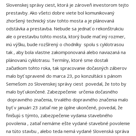
Slovenskej správy ciest, ktorá je zároveň investorom tejto
prestavby. Ako všetci dobre viete bol komunikovaný
zhoršený technický stav tohto mosta a je plánovaná
odstávka a prestavba. Nebude sa jednať o rekonštrukciu
ale o prestavbu tohto mosta, ktorý bude mať iný rozmer,
inú výšku, bude rozšírený o chodníky spolu s cyklotrasou
tak , aby bola vlastne zakomponovaná alebo naviazaná na
plánovanú cyklotrasu. Termíny, ktoré sme dostali
začiatkom tohto roka, tak spracovanie dočasných záberov
malo byť spravené do marca 23, po konzultácii s pánom
Semešom zo Slovenskej správy ciest povedal, že toto by
malo byť ukončené. Zabezpečenie určenia dočasného
dopravného značenia, trvalého dopravného značenia malo
byť v januári 23 zatiaľ nie je úplne ukončené, povedal, že
finišujú s týmto, zabezpečenie vydania stavebného
povolenia , zatiaľ nemáme ešte vydané stavebné povolenie
na túto stavbu , alebo teda nemá vydané Slovenská správa