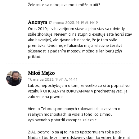
Železnice sa neboja ze most môže zrútit?
Anonym
17. marca 2023, 14:19 At 14:19
Od r. 2019 je v havarijnom stave a jeho stav sa odvtedy
stále zhoršuje. Neviem či na stupnici existuje ešte horší stav
ako havarijný, ale zjavne ich neserie, že je tam stále
premávka. Uvidíme, v Taliansku majú relatívne čerstvé
skúsenosti s padaním mostov, možno si len berú (zlý)
príklad.
Miloš Majko
17. marca 2023, 14:41 At 14:41
Lubos, nepochybujem o tom, ze vsetko co si tu popisal vo
vztahu k OFICIALNYM ROKOVANIAM v predmetnej veci, je
zalozene na pravde.
Viem o Tebou spominanych rokovaniach a ze viem o
realnych moznostiach, si videl z toho, co z mnou
vysloveneho potvrdil zastupca zeleznic.
ZIAL, potvrdilo sa aj to, na co upozornujem rok a pol.
Nadjazd bude zrejme odstaveny skor, ko vobec bude mat