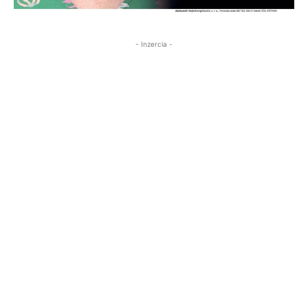
- Inzercia -