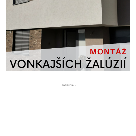
- Inzercia -