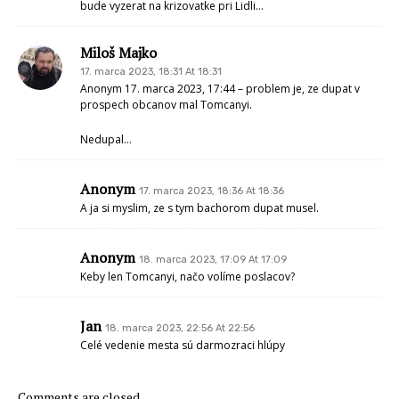
bude vyzerat na krizovatke pri Lidli…
Miloš Majko
17. marca 2023, 18:31 At 18:31
Anonym 17. marca 2023, 17:44 – problem je, ze dupat v
prospech obcanov mal Tomcanyi.
Nedupal…
Anonym
17. marca 2023, 18:36 At 18:36
A ja si myslim, ze s tym bachorom dupat musel.
Anonym
18. marca 2023, 17:09 At 17:09
Keby len Tomcanyi, načo volíme poslacov?
Jan
18. marca 2023, 22:56 At 22:56
Celé vedenie mesta sú darmozraci hlúpy
Comments are closed.