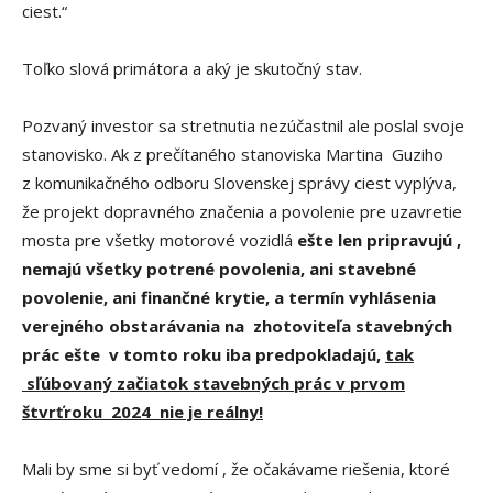
ciest.“
Toľko slová primátora a aký je skutočný stav.
Pozvaný investor sa stretnutia nezúčastnil ale poslal svoje
stanovisko. Ak z prečítaného stanoviska Martina Guziho
z komunikačného odboru Slovenskej správy ciest vyplýva,
že projekt dopravného značenia a povolenie pre uzavretie
mosta pre všetky motorové vozidlá
ešte len pripravujú ,
nemajú všetky potrené povolenia, ani stavebné
povolenie, ani finančné krytie, a termín vyhlásenia
verejného obstarávania na zhotoviteľa stavebných
prác ešte v tomto roku iba predpokladajú,
tak
sľúbovaný začiatok stavebných prác v prvom
štvrťroku 2024 nie je reálny!
Mali by sme si byť vedomí , že očakávame riešenia, ktoré