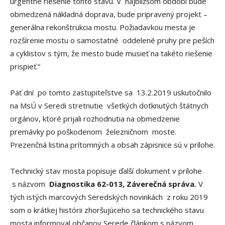
urgentné riešenie tohto stavu. V najbližšom období bude
obmedzená nákladná doprava, bude pripravený projekt –
generálna rekonštrukcia mostu. Požiadavkou mesta je
rozšírenie mostu o samostatné oddelené pruhy pre peších
a cyklistov s tým, že mesto bude musieť na takéto riešenie
prispieť.“
Päť dní po tomto zastupiteľstve sa 13.2.2019 uskutočnilo
na MsÚ v Seredi stretnutie všetkých dotknutých štátnych
orgánov, ktoré prijali rozhodnutia na obmedzenie
premávky po poškodenom železničnom moste.
Prezenčná listina prítomných a obsah zápisnice sú v prílohe.
Technický stav mosta popisuje ďalší dokument v prílohe
s názvom
Diagnostika 62-013, Záverečná správa.
V
tých istých marcových Seredských novinkách z roku 2019
som o krátkej histórii zhoršujúceho sa technického stavu
mosta informoval občanov Serede článkom s názvom