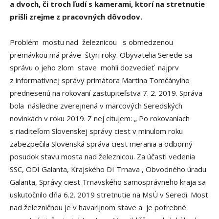
a dvoch, či troch ľudí s kamerami, ktorí na stretnutie
prišli zrejme z pracovných dôvodov.
Problém mostu nad železnicou s obmedzenou
premávkou má práve štyri roky. Obyvatelia Serede sa
správu o jeho zlom stave mohli dozvedieť najprv
z informatívnej správy primátora Martina Tomčányiho
prednesenú na rokovaní zastupiteľstva 7. 2. 2019. Správa
bola následne zverejnená v marcových Seredských
novinkách v roku 2019. Z nej citujem: „ Po rokovaniach
s riaditeľom Slovenskej správy ciest v minulom roku
zabezpečila Slovenská správa ciest merania a odborný
posudok stavu mosta nad železnicou. Za účasti vedenia
SSC, ODI Galanta, Krajského DI Trnava , Obvodného úradu
Galanta, Správy ciest Trnavského samosprávneho kraja sa
uskutočnilo dňa 6.2. 2019 stretnutie na MsÚ v Seredi. Most
nad železničnou je v havarijnom stave a je potrebné