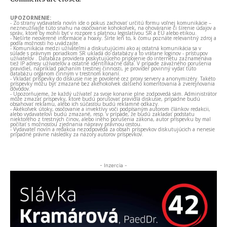
UPOZORNENIE:
- Zo strany vydavateľa novín ide o pokus zachovať určitú formu voľnej komunikácie –
nezneužívajte túto snahu na osočovanie kohokoľvek, na ohováranie či šírenie údajov a
správ, ktoré by mohli byť v rozpore s platnou legislatívou SR a EÚ alebo etikou.
- Nešírte neoverené informácie a hoaxy. Šírte len to, k čomu poznáte relevantný zdroj a
podľa možnosti ho uvádzajte.
- Komunikácia medzi užívateľmi a diskutujúcimi ako aj ostatná komunikácia sa v
súlade s právnym poriadkom SR ukladá do databázy a to vrátane loginov - prístupov
užívateľov . Databáza providera poskytujúceho pripojenie do internetu zaznamenáva
tiež IP adresy užívateľov a ostatné identifikačné dáta. V prípade závažného porušenia
pravidiel, napríklad páchaním trestnej činnosti, je provider povinný vydať túto
databázu orgánom činným v trestnom konaní.
- Vkladať príspevky do diskusie nie je povolené cez proxy servery a anonymizéry. Takéto
príspevky môžu byť zmazané bez akéhokoľvek ďalšieho komentovania a zverejňovania
dôvodov.
- Upozorňujeme, že každý užívateľ za svoje konanie plne zodpovedá sám. Administrátor
môže zmazať príspevky, ktoré budú porušovať pravidlá diskusie, prípadne budú
obsahovať reklamu, alebo ich súčasťou budú reklamné odkazy.
- Akékoľvek útoky, osočovanie a invektívy voči podpísaným autorom článkov redakcii,
alebo vydavateľovi budú zmazané, resp. v prípade, že budú zakladať podstatu
niektorého z trestných činov, alebo iného porušenia zákona, autor príspevku by mal
počítať s možnosťou zjednania nápravy právnou cestou.
- Vydavateľ novín a redakcia nezodpovedá za obsah príspevkov diskutujúcich a nenesie
prípadné právne následky za názory autorov príspevkov.
- Inzercia -