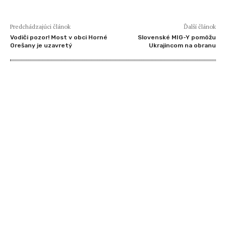
Predchádzajúci článok
Ďalší článok
Vodiči pozor! Most v obci Horné
Slovenské MIG-Y pomôžu
Orešany je uzavretý
Ukrajincom na obranu