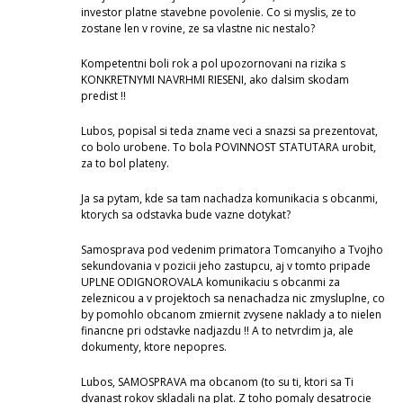
investor platne stavebne povolenie. Co si myslis, ze to
zostane len v rovine, ze sa vlastne nic nestalo?
Kompetentni boli rok a pol upozornovani na rizika s
KONKRETNYMI NAVRHMI RIESENI, ako dalsim skodam
predist !!
Lubos, popisal si teda zname veci a snazsi sa prezentovat,
co bolo urobene. To bola POVINNOST STATUTARA urobit,
za to bol plateny.
Ja sa pytam, kde sa tam nachadza komunikacia s obcanmi,
ktorych sa odstavka bude vazne dotykat?
Samosprava pod vedenim primatora Tomcanyiho a Tvojho
sekundovania v pozicii jeho zastupcu, aj v tomto pripade
UPLNE ODIGNOROVALA komunikaciu s obcanmi za
zeleznicou a v projektoch sa nenachadza nic zmysluplne, co
by pomohlo obcanom zmiernit zvysene naklady a to nielen
financne pri odstavke nadjazdu !! A to netvrdim ja, ale
dokumenty, ktore nepopres.
Lubos, SAMOSPRAVA ma obcanom (to su ti, ktori sa Ti
dvanast rokov skladali na plat. Z toho pomaly desatrocie