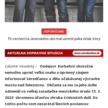
ODPORÚČAME
Pri venčení na Jesenského ulici mal usmrtiť psíka vlčiak, ktorý
mal voľne behať
Ľubomír Veselický /
Ondejovi Kurbelovi skutočne
nemožno uprieť veľkú snahu a úprimný záujem
informovať Seredčanov o dlho očakávanej výstavbe
mostu nad železnicou. Občania sa mu za jeho úsilie
odmenili vo veľkej zasadačke mestského úradu 15. 3.
2023 skromnou účasťou zhruba tridsiatich duší. Do
tohto počtu som nezarátal šiestich poslancov