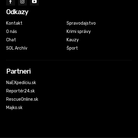
Odkazy
Kontakt
Spravodajstvo
O nás
Krimi správy
Chat
Kauzy
SOL Archív
Šport
Partneri
NaEXpedíciu.sk
Reportér24.sk
RescueOnline.sk
Majko.sk