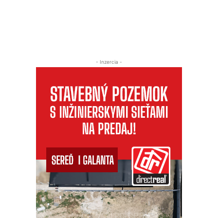
- Inzercia -