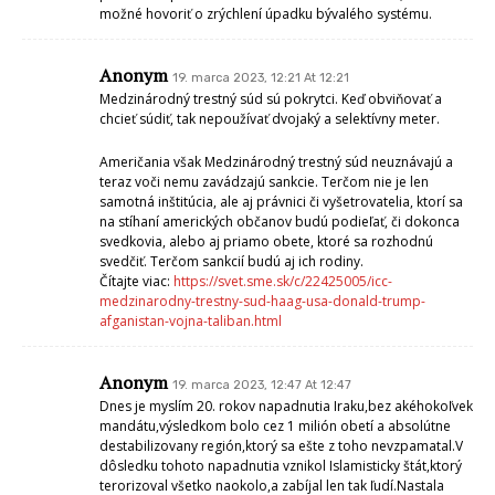
možné hovoriť o zrýchlení úpadku bývalého systému.
Anonym
19. marca 2023, 12:21 At 12:21
Medzinárodný trestný súd sú pokrytci. Keď obviňovať a
chcieť súdiť, tak nepoužívať dvojaký a selektívny meter.
Američania však Medzinárodný trestný súd neuznávajú a
teraz voči nemu zavádzajú sankcie. Terčom nie je len
samotná inštitúcia, ale aj právnici či vyšetrovatelia, ktorí sa
na stíhaní amerických občanov budú podieľať, či dokonca
svedkovia, alebo aj priamo obete, ktoré sa rozhodnú
svedčiť. Terčom sankcií budú aj ich rodiny.
Čítajte viac:
https://svet.sme.sk/c/22425005/icc-
medzinarodny-trestny-sud-haag-usa-donald-trump-
afganistan-vojna-taliban.html
Anonym
19. marca 2023, 12:47 At 12:47
Dnes je myslím 20. rokov napadnutia Iraku,bez akéhokoľvek
mandátu,výsledkom bolo cez 1 milión obetí a absolútne
destabilizovany región,ktorý sa ešte z toho nevzpamatal.V
dôsledku tohoto napadnutia vznikol Islamisticky štát,ktorý
terorizoval všetko naokolo,a zabíjal len tak ľudí.Nastala