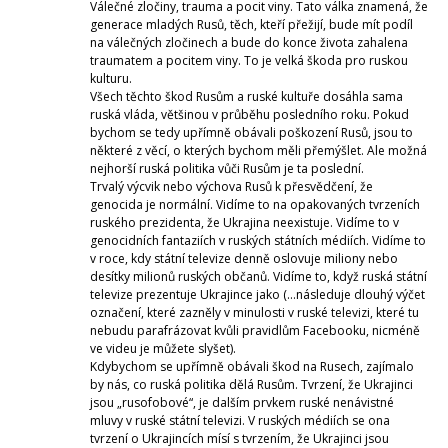
Válečné zločiny, trauma a pocit viny. Tato válka znamená, že
generace mladých Rusů, těch, kteří přežijí, bude mít podíl
na válečných zločinech a bude do konce života zahalena
traumatem a pocitem viny. To je velká škoda pro ruskou
kulturu.
Všech těchto škod Rusům a ruské kultuře dosáhla sama
ruská vláda, většinou v průběhu posledního roku. Pokud
bychom se tedy upřímně obávali poškození Rusů, jsou to
některé z věcí, o kterých bychom měli přemýšlet. Ale možná
nejhorší ruská politika vůči Rusům je ta poslední.
Trvalý výcvik nebo výchova Rusů k přesvědčení, že
genocida je normální. Vidíme to na opakovaných tvrzeních
ruského prezidenta, že Ukrajina neexistuje. Vidíme to v
genocidních fantaziích v ruských státních médiích. Vidíme to
v roce, kdy státní televize denně oslovuje miliony nebo
desítky milionů ruských občanů. Vidíme to, když ruská státní
televize prezentuje Ukrajince jako (…následuje dlouhý výčet
označení, které zazněly v minulosti v ruské televizi, které tu
nebudu parafrázovat kvůli pravidlům Facebooku, nicméně
ve videu je můžete slyšet).
Kdybychom se upřímně obávali škod na Rusech, zajímalo
by nás, co ruská politika dělá Rusům. Tvrzení, že Ukrajinci
jsou „rusofobové“, je dalším prvkem ruské nenávistné
mluvy v ruské státní televizi. V ruských médiích se ona
tvrzení o Ukrajincích mísí s tvrzením, že Ukrajinci jsou