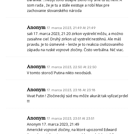
som rada , že je tu a stále existuje a robí Max pre
zachovanie slovanského národa
Anonym
17. marca 2023, 21:49 At 21:49
sali 17. marca 2023, 21:20 zirkon vystreliť môžu, a možno
zasiahne cieľ. Druhý zirkon už vystreliť nestihnú. Ale máš
pravdu. Je to úsmevné – lenže je to reakcia civilizovaného
západu na ruské vojnové zločiny. Čisto verbálna. Nič viac.
Anonym
17. marca 2023, 22:50 At 22:50
V tomto storočí Putina nikto neodsúdi.
Anonym
17. marca 2023, 23:18 At 23:18
Vivat Putin ! Zločinecký súd mu môže akurát tak vylízať prdel
!!!
Anonym
17. marca 2023, 23:51 At 23:51
Anonym 17. marca 2023, 21:49
Americké vojnové zločiny, na ktoré upozornil Edward