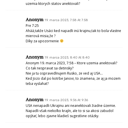
uzemia ktorych statov anektovali?
Anonym
19. marca 2023, 7:58 At 7:58
Pre 7:25
Aháá,takže Usáci ked napadli inú krajinu,tak to bola vlastne
mierová misia,že ?
Díky za upozornenie
Anonym
19. marca 2023, 8:40 At 8:40
Anonym 19. marca 2023, 7:58 – Ktore uzemia anektovali?
Co tak nespravat sa detinsky?
Nie ja tu ospravedlnujem Rusko, ze ved aj USA…
Ked Jozo dal po kotrbe Janovi, to znamena, ze aj ja mozem
teba vyslahat?
Anonym
19. marca 2023, 9:36 At 9:36
USA nenapadli Ukrajinu ani neanektovali žiadne územie.
Napadli však niekoľko krajín, ale to si sa akosi zabudol
opýtať, lebo zjavne kladieš sugestívne otázky.