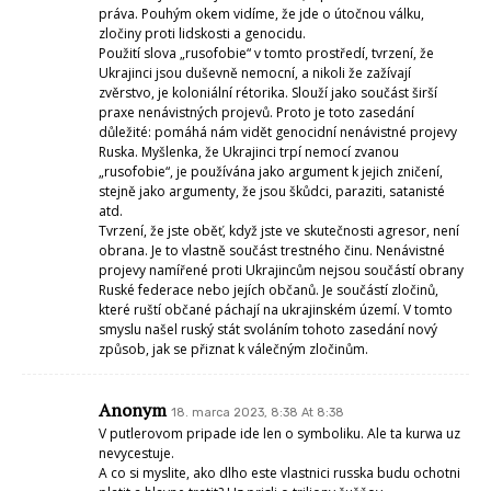
práva. Pouhým okem vidíme, že jde o útočnou válku,
zločiny proti lidskosti a genocidu.
Použití slova „rusofobie“ v tomto prostředí, tvrzení, že
Ukrajinci jsou duševně nemocní, a nikoli že zažívají
zvěrstvo, je koloniální rétorika. Slouží jako součást širší
praxe nenávistných projevů. Proto je toto zasedání
důležité: pomáhá nám vidět genocidní nenávistné projevy
Ruska. Myšlenka, že Ukrajinci trpí nemocí zvanou
„rusofobie“, je používána jako argument k jejich zničení,
stejně jako argumenty, že jsou škůdci, paraziti, satanisté
atd.
Tvrzení, že jste oběť, když jste ve skutečnosti agresor, není
obrana. Je to vlastně součást trestného činu. Nenávistné
projevy namířené proti Ukrajincům nejsou součástí obrany
Ruské federace nebo jejích občanů. Je součástí zločinů,
které ruští občané páchají na ukrajinském území. V tomto
smyslu našel ruský stát svoláním tohoto zasedání nový
způsob, jak se přiznat k válečným zločinům.
Anonym
18. marca 2023, 8:38 At 8:38
V putlerovom pripade ide len o symboliku. Ale ta kurwa uz
nevycestuje.
A co si myslite, ako dlho este vlastnici russka budu ochotni