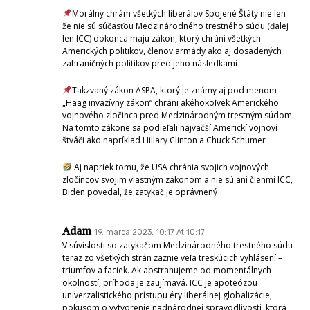
Morálny chrám všetkých liberálov Spojené Štáty nie len
že nie sú súčasťou Medzinárodného trestného súdu (ďalej
len ICC) dokonca majú zákon, ktorý chráni všetkých
Amerických politikov, členov armády ako aj dosadených
zahraničných politikov pred jeho následkami
Takzvaný zákon ASPA, ktorý je známy aj pod menom
„Haag invazívny zákon“ chráni akéhokoľvek Amerického
vojnového zločinca pred Medzinárodným trestným súdom.
Na tomto zákone sa podieľali najväčší Americkí vojnoví
štváči ako napríklad Hillary Clinton a Chuck Schumer
Aj napriek tomu, že USA chránia svojich vojnových
zločincov svojim vlastným zákonom a nie sú ani členmi ICC,
Biden povedal, že zatykač je oprávnený
Adam
19. marca 2023, 10:17 At 10:17
V súvislosti so zatykačom Medzinárodného trestného súdu
teraz zo všetkých strán zaznie veľa treskúcich vyhlásení –
triumfov a faciek. Ak abstrahujeme od momentálnych
okolností, príhoda je zaujímavá. ICC je apoteózou
univerzalistického prístupu éry liberálnej globalizácie,
pokusom o vytvorenie nadnárodnej spravodlivosti, ktorá