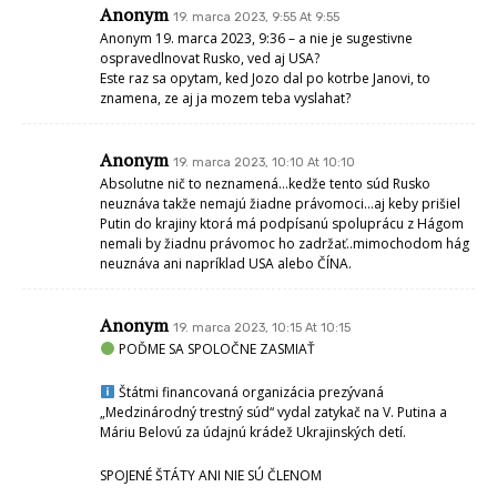
Anonym
19. marca 2023, 9:55 At 9:55
Anonym 19. marca 2023, 9:36 – a nie je sugestivne
ospravedlnovat Rusko, ved aj USA?
Este raz sa opytam, ked Jozo dal po kotrbe Janovi, to
znamena, ze aj ja mozem teba vyslahat?
Anonym
19. marca 2023, 10:10 At 10:10
Absolutne nič to neznamená…kedže tento súd Rusko
neuznáva takže nemajú žiadne právomoci…aj keby prišiel
Putin do krajiny ktorá má podpísanú spoluprácu z Hágom
nemali by žiadnu právomoc ho zadržať..mimochodom hág
neuznáva ani napríklad USA alebo ČÍNA.
Anonym
19. marca 2023, 10:15 At 10:15
POĎME SA SPOLOČNE ZASMIAŤ
Štátmi financovaná organizácia prezývaná
„Medzinárodný trestný súd“ vydal zatykač na V. Putina a
Máriu Belovú za údajnú krádež Ukrajinských detí.
SPOJENÉ ŠTÁTY ANI NIE SÚ ČLENOM