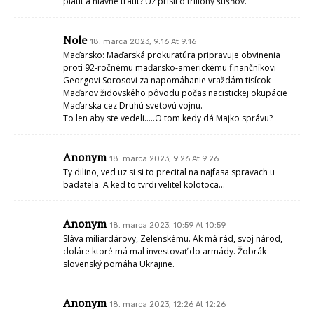
platit a hlavne tratit? Uz prisli o triliony šušňov.
Nole
18. marca 2023, 9:16 At 9:16
Maďarsko: Maďarská prokuratúra pripravuje obvinenia
proti 92-ročnému maďarsko-americkému finančníkovi
Georgovi Sorosovi za napomáhanie vraždám tisícok
Maďarov židovského pôvodu počas nacistickej okupácie
Maďarska cez Druhú svetovú vojnu.
To len aby ste vedeli…..O tom kedy dá Majko správu?
Anonym
18. marca 2023, 9:26 At 9:26
Ty dilino, ved uz si si to precital na najfasa spravach u
badatela. A ked to tvrdi velitel kolotoca…
Anonym
18. marca 2023, 10:59 At 10:59
Sláva miliardárovy, Zelenskému. Ak má rád, svoj národ,
doláre ktoré má mal investovať do armády. Žobrák
slovenský pomáha Ukrajine.
Anonym
18. marca 2023, 12:26 At 12:26