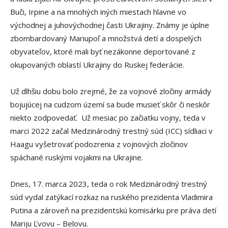
Buči, Irpine a na mnohých iných miestach hlavne vo
východnej a juhovýchodnej časti Ukrajiny. Známy je úplne
zbombardovaný Mariupoľ a množstvá detí a dospelých
obyvateľov, ktoré mali byť nezákonne deportované z
okupovaných oblastí Ukrajiny do Ruskej federácie.
Už dlhšiu dobu bolo zrejmé, že za vojnové zločiny armády
bojujúcej na cudzom území sa bude musieť skôr či neskôr
niekto zodpovedať. Už mesiac po začiatku vojny, teda v
marci 2022 začal Medzinárodný trestný súd (ICC) sídliaci v
Haagu vyšetrovať podozrenia z vojnových zločinov
spáchané ruskými vojakmi na Ukrajine.
Dnes, 17. marca 2023, teda o rok Medzinárodný trestný
súd vydal zatýkací rozkaz na ruského prezidenta Vladimira
Putina a zároveň na prezidentskú komisárku pre práva detí
Mariju Ľvovu – Belovu.