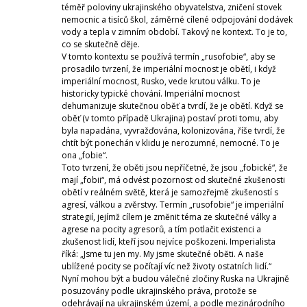
téměř poloviny ukrajinského obyvatelstva, zničení stovek
nemocnic a tisíců škol, záměrné cílené odpojování dodávek
vody a tepla v zimním období. Takový ne kontext. To je to,
co se skutečně děje.
V tomto kontextu se používá termín „rusofobie“, aby se
prosadilo tvrzení, že imperiální mocnost je obětí, i když
imperiální mocnost, Rusko, vede krutou válku. To je
historicky typické chování. Imperiální mocnost
dehumanizuje skutečnou oběť a tvrdí, že je obětí. Když se
oběť (v tomto případě Ukrajina) postaví proti tomu, aby
byla napadána, vyvražďována, kolonizována, říše tvrdí, že
chtít být ponechán v klidu je nerozumné, nemocné. To je
ona „fobie“.
Toto tvrzení, že oběti jsou nepříčetné, že jsou „fobické“, že
mají „fobii“, má odvést pozornost od skutečné zkušenosti
obětí v reálném světě, která je samozřejmě zkušeností s
agresí, válkou a zvěrstvy. Termín „rusofobie“ je imperiální
strategií, jejímž cílem je změnit téma ze skutečné války a
agrese na pocity agresorů, a tím potlačit existenci a
zkušenost lidí, kteří jsou nejvíce poškozeni. Imperialista
říká: „Jsme tu jen my. My jsme skutečné oběti. A naše
ublížené pocity se počítají víc než životy ostatních lidí.“
Nyní mohou být a budou válečné zločiny Ruska na Ukrajině
posuzovány podle ukrajinského práva, protože se
odehrávají na ukrajinském území, a podle mezinárodního