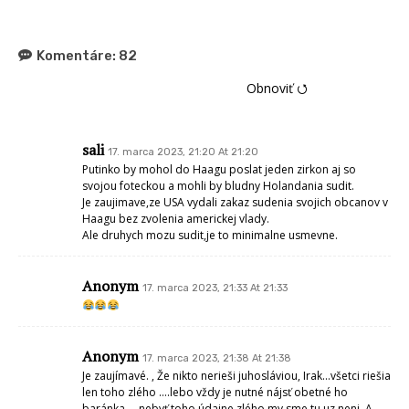
Komentáre:
82
Obnoviť ⭯
sali
17. marca 2023, 21:20 At 21:20
Putinko by mohol do Haagu poslat jeden zirkon aj so
svojou foteckou a mohli by bludny Holandania sudit.
Je zaujimave,ze USA vydali zakaz sudenia svojich obcanov v
Haagu bez zvolenia americkej vlady.
Ale druhych mozu sudit,je to minimalne usmevne.
Anonym
17. marca 2023, 21:33 At 21:33
Anonym
17. marca 2023, 21:38 At 21:38
Je zaujímavé. , Že nikto nerieši juhosláviou, Irak…všetci riešia
len toho zlého ….lebo vždy je nutné nájsť obetné ho
baránka. …nebyť toho údajne zlého my sme tu uz neni. A