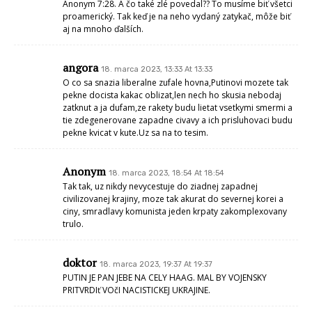
Anonym 7:28. A čo také zlé povedal?? To musíme biť všetci
proamerický. Tak keď je na neho vydaný zatykač, môže biť
aj na mnoho ďalších.
angora
18. marca 2023, 13:33 At 13:33
O co sa snazia liberalne zufale hovna,Putinovi mozete tak
pekne docista kakac oblizat,len nech ho skusia nebodaj
zatknut a ja dufam,ze rakety budu lietat vsetkymi smermi a
tie zdegenerovane zapadne civavy a ich prisluhovaci budu
pekne kvicat v kute.Uz sa na to tesim.
Anonym
18. marca 2023, 18:54 At 18:54
Tak tak, uz nikdy nevycestuje do ziadnej zapadnej
civilizovanej krajiny, moze tak akurat do severnej korei a
ciny, smradlavy komunista jeden krpaty zakomplexovany
trulo.
doktor
18. marca 2023, 19:37 At 19:37
PUTIN JE PAN JEBE NA CELY HAAG. MAL BY VOJENSKY
PRITVRDIť VOčI NACISTICKEJ UKRAJINE.