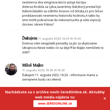
nesmierna vlna emigrácie,ktorá sužuje Európu
doteraz.Rozbila sa Ľybia,suverénny štát,ktorý prestal byť
štátom,Násilím sa odtrhlo Kosovo od Srbska,čo pre Srbov
predstavovalo nesmiernu historickú hodnotu.A takto by
sme mohli pokračovať do nekonečna.Kto je ešte vojnový
zlocinec okrem Pútina?
Ďakujem
11. augusta 2023, 16:20 At 16:20
Doteraz nám nevyplatili peniažky za jún za ubytovanie
Ukrajincov.Nevie niekto čo sa deje?Pán Majko nemôžete to
zistiť?
Miloš Majko
11. augusta 2023, 18:30 At 18:30
Ďakujem 11. augusta 2023, 16:20 – informacie mame a
zverejnene budu cez vikend.
Nachádzate sa v archíve novín SeredOnline.sk. Aktuálny
Vladolf
11. augusta 2023, 18:44 At 18:44
web média nájdete tu:
✕
Uz place luza ze neberte nam
Zlocinca.
www.SEREDONLINE.sk