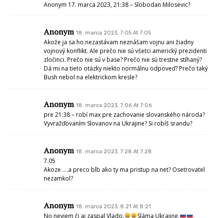
Anonym 17. marca 2023, 21:38 – Slobodan Milosevic?
Anonym
18. marca 2023, 7:05 At 7:05
Akože ja sa ho nezastávam neznášam vojnu ani žiadny
vojnový konflikt. Ale prečo nie sú všetci americký prezidenti
zločinci. Prečo nie sú v base? Prečo nie sú trestne stíhaný?
Dá mi na tieto otázky niekto normálnu odpoveď? Prečo taký
Bush nebol na elektrickom kresle?
Anonym
18. marca 2023, 7:06 At 7:06
pre 21:38 – robí max pre zachovanie slovanského národa?
Vyvražďovaním Slovanov na Ukrajine? Si robíš srandu?
Anonym
18. marca 2023, 7:28 At 7:28
7.05
Akoze ….a preco blb ako ty ma pristup na net? Osetrovatel
nezamkol?
Anonym
18. marca 2023, 8:21 At 8:21
No neviem či aj zaspal Vlado.
Sláma Ukrajine.