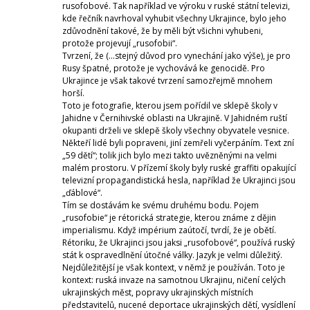
rusofobové. Tak například ve výroku v ruské státní televizi,
kde řečník navrhoval vyhubit všechny Ukrajince, bylo jeho
zdůvodnění takové, že by měli být všichni vyhubeni,
protože projevují „rusofobii“.
Tvrzení, že (…stejný důvod pro vynechání jako výše), je pro
Rusy špatné, protože je vychovává ke genocidě. Pro
Ukrajince je však takové tvrzení samozřejmě mnohem
horší.
Toto je fotografie, kterou jsem pořídil ve sklepě školy v
Jahidne v Černihivské oblasti na Ukrajině. V Jahidném ruští
okupanti drželi ve sklepě školy všechny obyvatele vesnice.
Někteří lidé byli popraveni, jiní zemřeli vyčerpáním. Text zní
„59 dětí“; tolik jich bylo mezi takto uvězněnými na velmi
malém prostoru. V přízemí školy byly ruské graffiti opakující
televizní propagandistická hesla, například že Ukrajinci jsou
„ďáblové“.
Tím se dostávám ke svému druhému bodu. Pojem
„rusofobie“ je rétorická strategie, kterou známe z dějin
imperialismu. Když impérium zaútočí, tvrdí, že je obětí.
Rétoriku, že Ukrajinci jsou jaksi „rusofobové“, používá ruský
stát k ospravedlnění útočné války. Jazyk je velmi důležitý.
Nejdůležitější je však kontext, v němž je používán. Toto je
kontext: ruská invaze na samotnou Ukrajinu, ničení celých
ukrajinských měst, popravy ukrajinských místních
představitelů, nucené deportace ukrajinských dětí, vysídlení