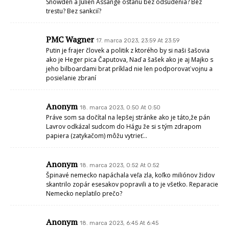
Snowden a Julien Assange ostanú bez odsúdenia? Bez
trestu? Bez sankcií?
PMC Wagner
17. marca 2023, 23:59 At 23:59
Putin je frajer človek a politik z ktorého by si naši šašovia
ako je Heger pica Čaputova, Naď a šašek ako je aj Majko s
jeho bilboardami brat príklad nie len podporovať vojnu a
posielanie zbraní
Anonym
18. marca 2023, 0:50 At 0:50
Práve som sa dočítal na lepšej stránke ako je táto,že pán
Lavrov odkázal sudcom do Hágu že si s tým zdrapom
papiera (zatykačom) môžu vytrieť…
Anonym
18. marca 2023, 0:52 At 0:52
Špinavé nemecko napáchala veľa zla, koľko miliónov židov
skantrilo zopár esesakov popravili a to je všetko. Reparacie
Nemecko neplatilo prečo?
Anonym
18. marca 2023, 6:45 At 6:45