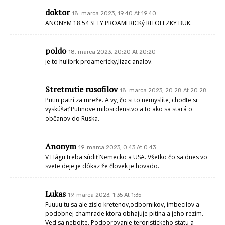
doktor
18. marca 2023, 19:40 At 19:40
ANONYM 18.54 SI TY PROAMERICKý RITOLEZKY BUK.
poldo
18. marca 2023, 20:20 At 20:20
je to hulibrk proamericky,lizac analov.
Stretnutie rusofilov
18. marca 2023, 20:28 At 20:28
Putin patrí za mreže. A vy, čo si to nemyslíte, choďte si
vyskúšať Putinove milosrdenstvo a to ako sa stará o
občanov do Ruska.
Anonym
19. marca 2023, 0:43 At 0:43
V Hágu treba súdiť Nemecko a USA. Všetko čo sa dnes vo
svete deje je dôkaz že človek je hovädo.
Lukas
19. marca 2023, 1:35 At 1:35
Fuuuu tu sa ale zislo kretenov,odbornikov, imbecilov a
podobnej chamrade ktora obhajuje pitina a jeho rezim.
Ved sa nebojte. Podporovanie teroristickeho statu a