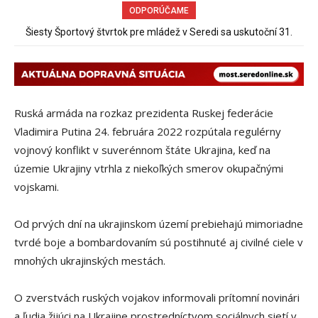
ODPORÚČAME
Šiesty Športový štvrtok pre mládež v Seredi sa uskutoční 31.
augusta od 16.00 hod. na Jelšovej ulici v areáli TJ Rozkvet.
Ruská armáda na rozkaz prezidenta Ruskej federácie
Vladimira Putina 24. februára 2022 rozpútala regulérny
vojnový konflikt v suverénnom štáte Ukrajina, keď na
územie Ukrajiny vtrhla z niekoľkých smerov okupačnými
vojskami.
Od prvých dní na ukrajinskom území prebiehajú mimoriadne
tvrdé boje a bombardovaním sú postihnuté aj civilné ciele v
mnohých ukrajinských mestách.
O zverstvách ruských vojakov informovali prítomní novinári
a ľudia žijúci na Ukrajine prostredníctvom sociálnych sietí v