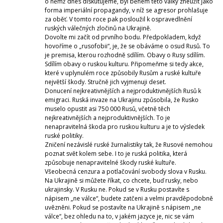
o němž dnes diskutujeme, byl během této války zneužit jako
forma imperiální propagandy, v níž se agresor prohlašuje
za oběť. V tomto roce pak posloužil k ospravedlnění
ruských válečných zločinů na Ukrajině.
Dovolte mi začít od prvního bodu. Předpokladem, když
hovoříme o „rusofobii“, je, že se obáváme o osud Rusů. To
je premisa, kterou rozhodně sdílím. Obavy o Rusy sdílím.
Sdílím obavy o ruskou kulturu. Připomeňme si tedy akce,
které v uplynulém roce způsobily Rusům a ruské kultuře
největší škody. Stručně jich vyjmenuji deset.
Donucení nejkreativnějších a nejproduktivnějších Rusů k
emigraci. Ruská invaze na Ukrajinu způsobila, že Rusko
muselo opustit asi 750 000 Rusů, včetně těch
nejkreativnějších a nejproduktivnějších. To je
nenapravitelná škoda pro ruskou kulturu a je to výsledek
ruské politiky.
Zničení nezávislé ruské žurnalistiky tak, že Rusové nemohou
poznat svět kolem sebe. I to je ruská politika, která
způsobuje nenapravitelné škody ruské kultuře.
Všeobecná cenzura a potlačování svobody slova v Rusku.
Na Ukrajině si můžete říkat, co chcete, buď rusky, nebo
ukrajinsky. V Rusku ne. Pokud se v Rusku postavíte s
nápisem „ne válce“, budete zatčeni a velmi pravděpodobně
uvězněni. Pokud se postavíte na Ukrajině s nápisem „ne
válce“, bez ohledu na to, v jakém jazyce je, nic se vám