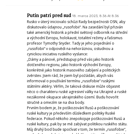
Putin patri pred sud
18. marca 2023, 8:36 At 8:36
Rusko v úterý iniciovalo schůzi Rady bezpečnosti OSN, aby
diskutovalo údajnou „rusofobii“. Na zasedání byl přizván
také americký historik a přední světový odborník na střední
a východní Evropu, holokaust, totalitní režimy a fašismus
profesor Tymothy Snyder. Tady je jeho pojednání o
„rusofobii“ v odpovědi na nehoráznou, ostudnou a
cynickou iniciativu ruského vyslance:
„Dámy a pánové, předstupuji před vás jako historik
dotčeného regionu, jako historik východní Evropy,
konkrétně jako historik masového zabíjení a politických
zvěrstev. Jsem rád, že jsem byl požádán, abych vás
informoval o používání termínu „rusofobie“ ruskými
státními aktéry. Věřím, že taková diskuse může objasnit
něco o charakteru ruské agresivní války na Ukrajině a ruské
nezákonné okupace ukrajinského území. Budu hovořit
stručně a omezím se na dva body.
Prvním bodem je, že poškozování Rusů a poškozování
ruské kultury je především důsledkem politiky Ruské
federace. Pokud někoho znepokojuje poškozování Rusů a
ruské kultury, pak by se mě zabývat politikou ruského státu.
Můj druhý bod bude spočívat v tom, že termín „rusofobie“,