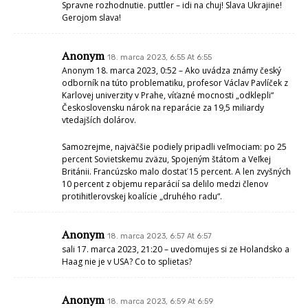
Spravne rozhodnutie. puttler – idi na chuj! Slava Ukrajine!
Gerojom slava!
Anonym
18. marca 2023, 6:55 At 6:55
Anonym 18. marca 2023, 0:52 – Ako uvádza známy český
odborník na túto problematiku, profesor Václav Pavlíček z
Karlovej univerzity v Prahe, víťazné mocnosti „odklepli“
Československu nárok na reparácie za 19,5 miliardy
vtedajších dolárov.
Samozrejme, najväčšie podiely pripadli veľmociam: po 25
percent Sovietskemu zväzu, Spojeným štátom a Veľkej
Británii. Francúzsko malo dostať 15 percent. A len zvyšných
10 percent z objemu reparácií sa delilo medzi členov
protihitlerovskej koalície „druhého radu“.
Anonym
18. marca 2023, 6:57 At 6:57
sali 17. marca 2023, 21:20 – uvedomujes si ze Holandsko a
Haag nie je v USA? Co to splietas?
Anonym
18. marca 2023, 6:59 At 6:59