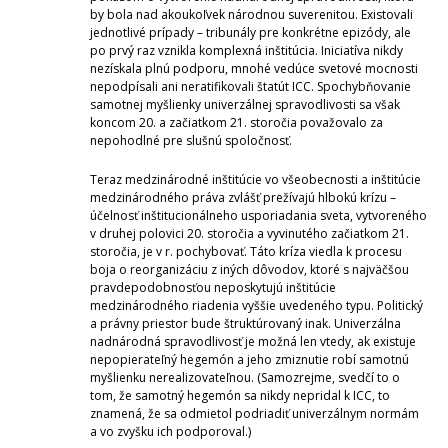
by bola nad akoukoľvek národnou suverenitou. Existovali
jednotlivé prípady – tribunály pre konkrétne epizódy, ale
po prvý raz vznikla komplexná inštitúcia. Iniciatíva nikdy
nezískala plnú podporu, mnohé vedúce svetové mocnosti
nepodpísali ani neratifikovali štatút ICC. Spochybňovanie
samotnej myšlienky univerzálnej spravodlivosti sa však
koncom 20. a začiatkom 21. storočia považovalo za
nepohodlné pre slušnú spoločnosť.
Teraz medzinárodné inštitúcie vo všeobecnosti a inštitúcie
medzinárodného práva zvlášť prežívajú hlbokú krízu –
účelnosť inštitucionálneho usporiadania sveta, vytvoreného
v druhej polovici 20. storočia a vyvinutého začiatkom 21.
storočia, je v r. pochybovať. Táto kríza viedla k procesu
boja o reorganizáciu z iných dôvodov, ktoré s najväčšou
pravdepodobnosťou neposkytujú inštitúcie
medzinárodného riadenia vyššie uvedeného typu. Politický
a právny priestor bude štruktúrovaný inak. Univerzálna
nadnárodná spravodlivosť je možná len vtedy, ak existuje
nepopierateľný hegemón a jeho zmiznutie robí samotnú
myšlienku nerealizovateľnou. (Samozrejme, svedčí to o
tom, že samotný hegemón sa nikdy nepridal k ICC, to
znamená, že sa odmietol podriadiť univerzálnym normám
a vo zvyšku ich podporoval.)