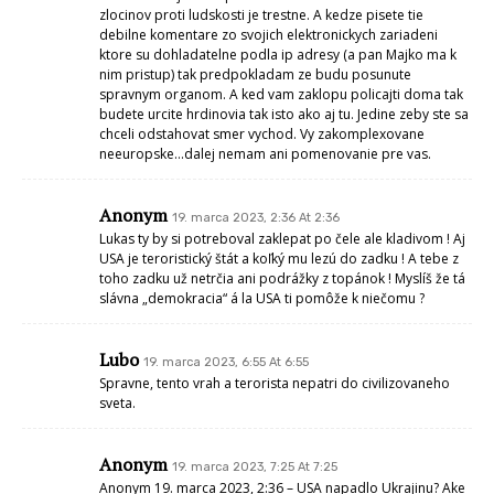
zlocinov proti ludskosti je trestne. A kedze pisete tie
debilne komentare zo svojich elektronickych zariadeni
ktore su dohladatelne podla ip adresy (a pan Majko ma k
nim pristup) tak predpokladam ze budu posunute
spravnym organom. A ked vam zaklopu policajti doma tak
budete urcite hrdinovia tak isto ako aj tu. Jedine zeby ste sa
chceli odstahovat smer vychod. Vy zakomplexovane
neeuropske…dalej nemam ani pomenovanie pre vas.
Anonym
19. marca 2023, 2:36 At 2:36
Lukas ty by si potreboval zaklepat po čele ale kladivom ! Aj
USA je teroristický štát a koľký mu lezú do zadku ! A tebe z
toho zadku už netrčia ani podrážky z topánok ! Myslíš že tá
slávna „demokracia“ á la USA ti pomôže k niečomu ?
Lubo
19. marca 2023, 6:55 At 6:55
Spravne, tento vrah a terorista nepatri do civilizovaneho
sveta.
Anonym
19. marca 2023, 7:25 At 7:25
Anonym 19. marca 2023, 2:36 – USA napadlo Ukrajinu? Ake