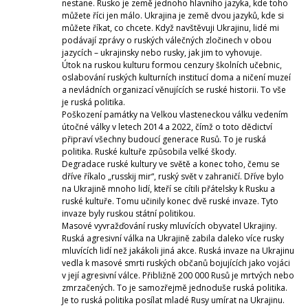
nestane. Rusko je země jednoho hlavního jazyka, kde toho
můžete říci jen málo. Ukrajina je země dvou jazyků, kde si
můžete říkat, co chcete. Když navštěvuji Ukrajinu, lidé mi
podávají zprávy o ruských válečných zločinech v obou
jazycích – ukrajinsky nebo rusky, jak jim to vyhovuje.
Útok na ruskou kulturu formou cenzury školních učebnic,
oslabování ruských kulturních institucí doma a ničení muzeí
a nevládních organizací věnujících se ruské historii. To vše
je ruská politika.
Poškození památky na Velkou vlasteneckou válku vedením
útočné války v letech 2014 a 2022, čímž o toto dědictví
připraví všechny budoucí generace Rusů. To je ruská
politika. Ruské kultuře způsobila velké škody.
Degradace ruské kultury ve světě a konec toho, čemu se
dříve říkalo „russkij mir“, ruský svět v zahraničí. Dříve bylo
na Ukrajině mnoho lidí, kteří se cítili přátelsky k Rusku a
ruské kultuře. Tomu učinily konec dvě ruské invaze. Tyto
invaze byly ruskou státní politikou.
Masové vyvražďování rusky mluvících obyvatel Ukrajiny.
Ruská agresivní válka na Ukrajině zabila daleko více rusky
mluvících lidí než jakákoli jiná akce. Ruská invaze na Ukrajinu
vedla k masové smrti ruských občanů bojujících jako vojáci
v její agresivní válce. Přibližně 200 000 Rusů je mrtvých nebo
zmrzačených. To je samozřejmě jednoduše ruská politika.
Je to ruská politika posílat mladé Rusy umírat na Ukrajinu.