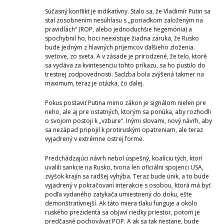
Súčasný konflikt je indikatívny. Stalo sa, že Vladimír Putin sa
stal zosobnením nesúhlasu s „poriadkom založeným na
pravidlách“ (ROP, alebo jednoduchšie hegemónia) a
spochybnil ho, hoci neexistuje žiadna záruka, že Rusko
bude jedným z hlavných príjemcov ďalšieho zloženia.
svetove, zo sveta. A v zásade je prirodzené, že telo, ktoré
sa vydáva za kvintesenciu tohto príkazu, sa ho pustilo do
trestnej zodpovednosti. Sadzba bola zvýšená takmer na
maximum, teraz je otázka, čo ďalej.
Pokus postaviť Putina mimo zákon je signálom nielen pre
neho, ale aj pre ostatných, ktorým sa ponúka, aby rozhodli
o svojom postoji k „vzbure“. Inými slovami, nový návrh, aby
sa nezápad pripojil k protiruským opatreniam, ale teraz
vyjadrený v extrémne ostrej forme.
Predchádzajúci návrh nebol úspešný, koalíciu tých, ktorí
uvalili sankcie na Rusko, tvoria len oficiálni spojenci USA,
zvyšok krajín sa radšej vyhýba. Teraz bude únik, a to bude
vyjadrený v pokračovaní interakcie s osobou, ktorá má byť
podľa vydaného zatykača umiestnený do doku, ešte
demonštratívnejší. Ak táto miera tlaku funguje a okolo
ruského prezidenta sa objaví riedky priestor, potom je
predčasné pochovávať POP. A ak sa tak nestane, bude