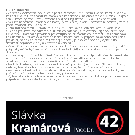
UPOZORNENIE:
- Zo strany vydavateľa novín ide o pokus zachovať určitú formu voľnej komunikácie –
nezneužívajte túto snahu na osočovanie kohokoľvek, na ohováranie či šírenie údajov a
správ, ktoré by mohli byť v rozpore s platnou legislatívou SR a EÚ alebo etikou.
- Nešírte neoverené informácie a hoaxy. Šírte len to, k čomu poznáte relevantný zdroj a
podľa možnosti ho uvádzajte.
- Komunikácia medzi užívateľmi a diskutujúcimi ako aj ostatná komunikácia sa v
súlade s právnym poriadkom SR ukladá do databázy a to vrátane loginov - prístupov
užívateľov . Databáza providera poskytujúceho pripojenie do internetu zaznamenáva
tiež IP adresy užívateľov a ostatné identifikačné dáta. V prípade závažného porušenia
pravidiel, napríklad páchaním trestnej činnosti, je provider povinný vydať túto
databázu orgánom činným v trestnom konaní.
- Vkladať príspevky do diskusie nie je povolené cez proxy servery a anonymizéry. Takéto
príspevky môžu byť zmazané bez akéhokoľvek ďalšieho komentovania a zverejňovania
dôvodov.
- Upozorňujeme, že každý užívateľ za svoje konanie plne zodpovedá sám. Administrátor
môže zmazať príspevky, ktoré budú porušovať pravidlá diskusie, prípadne budú
obsahovať reklamu, alebo ich súčasťou budú reklamné odkazy.
- Akékoľvek útoky, osočovanie a invektívy voči podpísaným autorom článkov redakcii,
alebo vydavateľovi budú zmazané, resp. v prípade, že budú zakladať podstatu
niektorého z trestných činov, alebo iného porušenia zákona, autor príspevku by mal
počítať s možnosťou zjednania nápravy právnou cestou.
- Vydavateľ novín a redakcia nezodpovedá za obsah príspevkov diskutujúcich a nenesie
prípadné právne následky za názory autorov príspevkov.
- Inzercia -