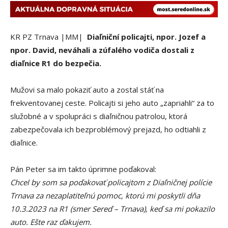
KR PZ Trnava |MM|
Diaľniční policajti, npor. Jozef a
npor. David, neváhali a zúfalého vodiča dostali z
diaľnice R1 do bezpečia.
Mužovi sa malo pokaziť auto a zostal stáť na
frekventovanej ceste. Policajti si jeho auto „zapriahli“ za to
služobné a v spolupráci s diaľničnou patrolou, ktorá
zabezpečovala ich bezproblémový prejazd, ho odtiahli z
diaľnice.
Pán Peter sa im takto úprimne poďakoval:
Chcel by som sa poďakovať policajtom z Diaľničnej polície
Trnava za nezaplatiteľnú pomoc, ktorú mi poskytli dňa
10.3.2023 na R1 (smer Sereď – Trnava), keď sa mi pokazilo
auto. Ešte raz ďakujem.