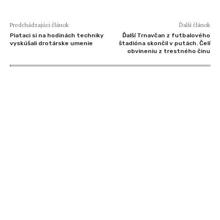
Predchádzajúci článok
Ďalší článok
Piataci si na hodinách techniky
Ďalší Trnavčan z futbalového
vyskúšali drotárske umenie
štadióna skončil v putách. Čelí
obvineniu z trestného činu