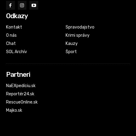
Odkazy
Kontakt
Spravodajstvo
O nás
Krimi správy
Chat
Kauzy
SOL Archív
Šport
Partneri
NaEXpedíciu.sk
Reportér24.sk
RescueOnline.sk
Majko.sk