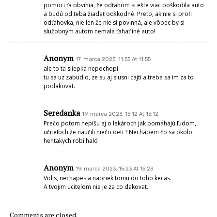
pomoci ťa obvinia, že odťahom si ešte viac poškodila auto
a budú od teba žiadať odškodné. Preto, ak nie si profi
odťahovka, nie len že nie si povinná, ale vôbec by si
služobným autom nemala ťahať iné auto!
Anonym
17. marca 2023, 11:55 At 11:55
ale to ta sliepka nepochopi.
tu sa uz zabudlo, ze su aj slusni cajti a treba sa im za to
podakovat.
Seredanka
19. marca 2023, 15:12 At 15:12
Prečo potom nepíšu aj o lekároch jak pomáhajú ľudom,
učiteľoch že naučili niečo deti ? Nechápem čo sa okolo
hentakych robí haló
Anonym
19. marca 2023, 15:23 At 15:23
Vidis, nechapes a napriek tomu do toho kecas.
A tvojim ucitelom nie je za co dakovat.
Comments are closed.