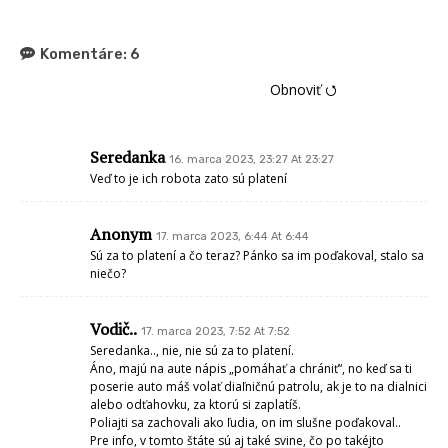
Komentáre:
6
Obnoviť ⭯
Seredanka
16. marca 2023, 23:27 At 23:27
Veď to je ich robota zato sú platení
Anonym
17. marca 2023, 6:44 At 6:44
Sú za to platení a čo teraz? Pánko sa im poďakoval, stalo sa
niečo?
Vodič..
17. marca 2023, 7:52 At 7:52
Seredanka.., nie, nie sú za to platení.
Áno, majú na aute nápis „pomáhať a chrániť“, no keď sa ti
poserie auto máš volať diaľničnú patrolu, ak je to na dialnici
alebo odťahovku, za ktorú si zaplatíš.
Poliajti sa zachovali ako ľudia, on im slušne poďakoval..
Pre info, v tomto štáte sú aj také svine, čo po takéjto