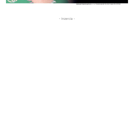
- Inzercia -