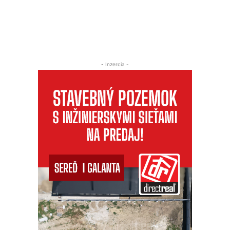
- Inzercia -