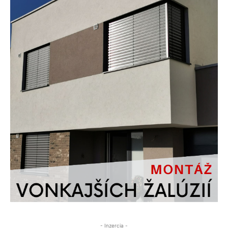
- Inzercia -