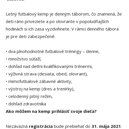
Letný futbalový kemp
je denným táborom, čo znamená, že
deti ráno priveziete a po olovrante v popoludňajších
hodinách si ich zasa vyzdvihnete. V rámci denného tábora
je pre deti zabezpečené:
•
dva plnohodnotné futbalové tréningy – denne,
•
množstvo súťaží,
•
dohľad nad deťmi kvalifikovanými trénermi,
•
výživná strava (desiata, obed, olovrant),
•
mimofutbalové zábavné aktivity,
•
výstroj na kemp (dres a trenírky),
•
celodenný pitný režim,
•
dohľad zdravotníka
Ako môžem na kemp prihlásiť svoje dieťa?
Nezáväzná
registrácia
bude prebiehať
do
31. mája 2021
.