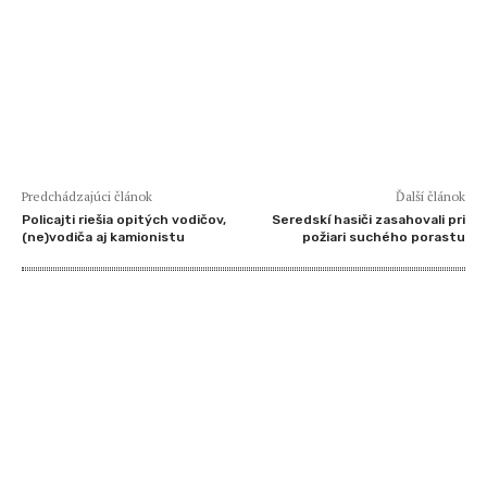
Predchádzajúci článok
Ďalší článok
Policajti riešia opitých vodičov,
Seredskí hasiči zasahovali pri
(ne)vodiča aj kamionistu
požiari suchého porastu