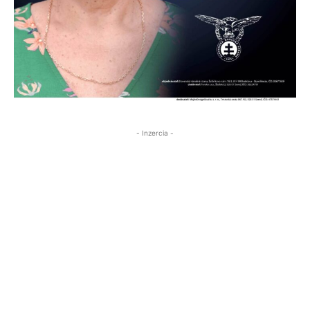
- Inzercia -