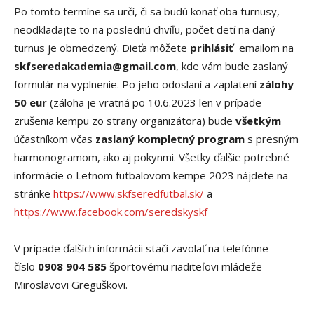
Po tomto termíne sa určí, či sa budú konať oba turnusy,
neodkladajte to na poslednú chvíľu,
počet detí na daný
turnus je obmedzený.
Dieťa môžete
prihlásiť
emailom
na
skfseredakademia@gmail.com
, kde vám bude zaslaný
formulár na vyplnenie. Po jeho odoslaní a zaplatení
zálohy
50
eur
(
záloha
je vratná
po 10.6.2023
len v prípade
zrušenia kempu zo strany organizátora
)
bude
všetkým
účastníkom včas
zaslaný kompletný program
s presným
harmonogramom, ako aj
pokynmi. Všetky ďalšie potrebné
informácie o Letnom futbalovom kempe 20
23
nájdete
na
stránke
https://www.skfseredfutbal.sk/
a
https://www.facebook.com/seredskyskf
V prípade ďalších informácii s
tačí zavolať na telefónne
číslo
0908 904 585
športovému riaditeľovi mládeže
Miroslavovi Greguškovi.