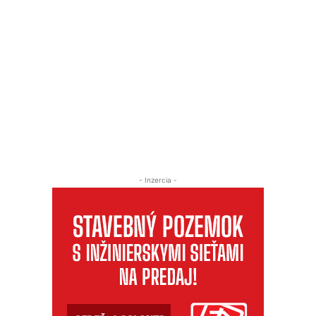
- Inzercia -