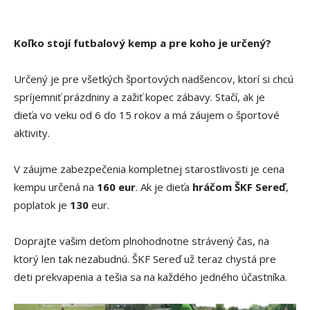
Koľko stojí futbalový kemp a pre koho je určený?
Určený je pre všetkých
športových
nadšencov
, kto
rí si chcú
spríjemniť prázdniny
a zažiť kopec zábavy.
Stačí, ak je
dieťa
vo veku od 6
do 15 rokov
a má záujem o športové
aktivity.
V záujme zabezpečenia kompletnej starostlivosti je cena
kempu určená na
16
0 eur
. Ak je dieťa
hráčom ŠKF Sereď
,
poplatok je
13
0
eur
.
Doprajte vašim deťom plnohodnotne strávený čas, na
ktorý len tak nezabudnú. ŠKF Sereď už teraz chystá pre
deti prekvapenia a tešia sa na každého jedného účastníka.