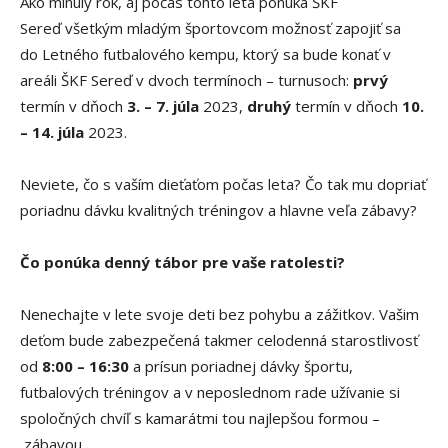
Ako minulý rok, aj počas tohto leta ponúka
ŠKF
Sereď
všetkým mladým športovcom
možnosť zapojiť sa
do
Letného futb
alového kempu
, ktorý sa bude konať v
areáli ŠKF Sereď v dvoch termínoch – turnusoch:
prvý
termín v dňoch
3. – 7
. júla
2023
,
druhý
termín v dňoch
10.
– 14. júla
2023
.
Neviete
, čo
s vaším dieťaťom
počas leta
? Čo tak mu dopriať
poriadnu dávku kvalitných trén
ingov
a hlavne veľa zábavy?
Čo ponúka denný tábor pre vaše ratolesti?
Nenechajte v lete s
voje deti bez pohybu a zážitkov.
Vašim
deťom bude zabezpečená takmer celodenná starostlivos
ť
od
8:00 – 16:30
a prísun poriadnej dávky športu
,
futbalových tréningov
a v neposlednom rade užívanie si
spoločných chvíľ s kamarátmi tou najlepšou formou –
zábavou.