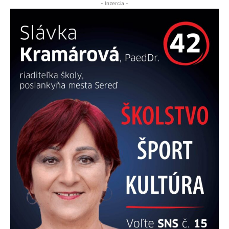
- Inzercia -