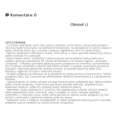
Komentáre:
0
Obnoviť ⭯
UPOZORNENIE:
- Zo strany vydavateľa novín ide o pokus zachovať určitú formu voľnej komunikácie –
nezneužívajte túto snahu na osočovanie kohokoľvek, na ohováranie či šírenie údajov a
správ, ktoré by mohli byť v rozpore s platnou legislatívou SR a EÚ alebo etikou.
- Nešírte neoverené informácie a hoaxy. Šírte len to, k čomu poznáte relevantný zdroj a
podľa možnosti ho uvádzajte.
- Komunikácia medzi užívateľmi a diskutujúcimi ako aj ostatná komunikácia sa v
súlade s právnym poriadkom SR ukladá do databázy a to vrátane loginov - prístupov
užívateľov . Databáza providera poskytujúceho pripojenie do internetu zaznamenáva
tiež IP adresy užívateľov a ostatné identifikačné dáta. V prípade závažného porušenia
pravidiel, napríklad páchaním trestnej činnosti, je provider povinný vydať túto
databázu orgánom činným v trestnom konaní.
- Vkladať príspevky do diskusie nie je povolené cez proxy servery a anonymizéry. Takéto
príspevky môžu byť zmazané bez akéhokoľvek ďalšieho komentovania a zverejňovania
dôvodov.
- Upozorňujeme, že každý užívateľ za svoje konanie plne zodpovedá sám. Administrátor
môže zmazať príspevky, ktoré budú porušovať pravidlá diskusie, prípadne budú
obsahovať reklamu, alebo ich súčasťou budú reklamné odkazy.
- Akékoľvek útoky, osočovanie a invektívy voči podpísaným autorom článkov redakcii,
alebo vydavateľovi budú zmazané, resp. v prípade, že budú zakladať podstatu
niektorého z trestných činov, alebo iného porušenia zákona, autor príspevku by mal
počítať s možnosťou zjednania nápravy právnou cestou.
- Vydavateľ novín a redakcia nezodpovedá za obsah príspevkov diskutujúcich a nenesie
prípadné právne následky za názory autorov príspevkov.