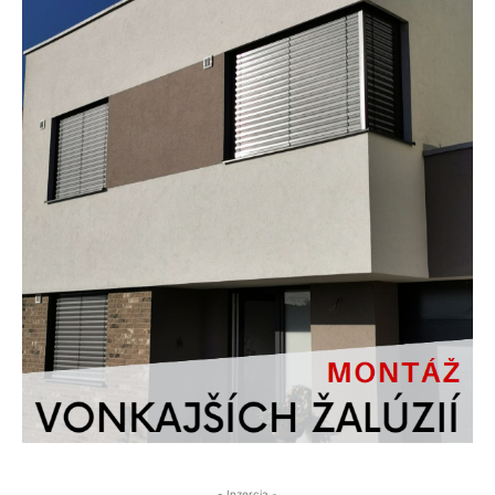
- Inzercia -