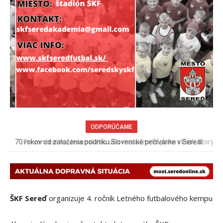
ODPORÚČAME
Pri venčení na Jesenského ulici mal usmrtiť psíka vlčiak, ktorý
mal voľne behať
ŠKF Sereď
o
rganizuje 4. ročník
Letného futb
alového
kempu