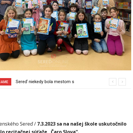
Pri venčení na Jesenského ulici mal
ČAME
usmrtiť psíka vlčiak, ktorý mal voľne
behať
menského Sereď /
7.3.2023 sa na našej škole uskutočnilo
lo recitačnej súťaže „Čaro Slova“.