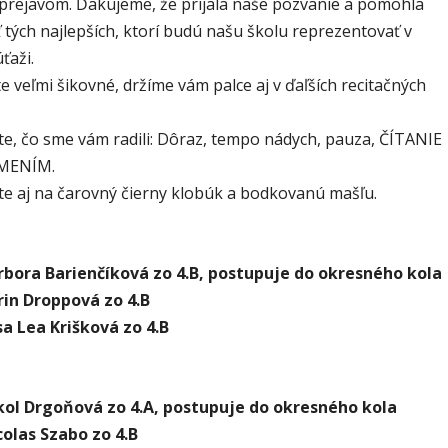
prejavom. Ďakujeme, že prijala naše pozvanie a pomohla
tých najlepších, ktorí budú našu školu reprezentovať v
ťaži.
ste veľmi šikovné, držíme vám palce aj v ďaľších recitačných
e, čo sme vám radili: Dôraz, tempo nádych, pauza, ČÍTANIE
MENÍM.
e aj na čarovný čierny klobúk a bodkovanú mašľu.
bora Barienčíková zo 4.B, postupuje do okresného kola
in Droppová zo 4.B
sa Lea Krišková zo 4.B
kol Drgoňová zo 4.A, postupuje do okresného kola
olas Szabo zo 4.B