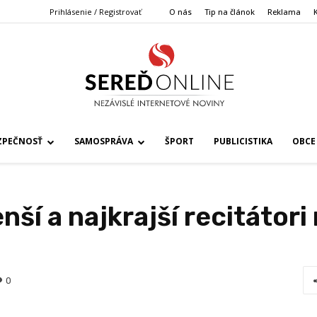
Prihlásenie / Registrovať
O nás
Tip na článok
Reklama
ZPEČNOSŤ
SAMOSPRÁVA
ŠPORT
PUBLICISTIKA
OBCE
ší a najkrajší recitátori 
0