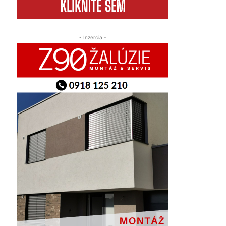
- Inzercia -