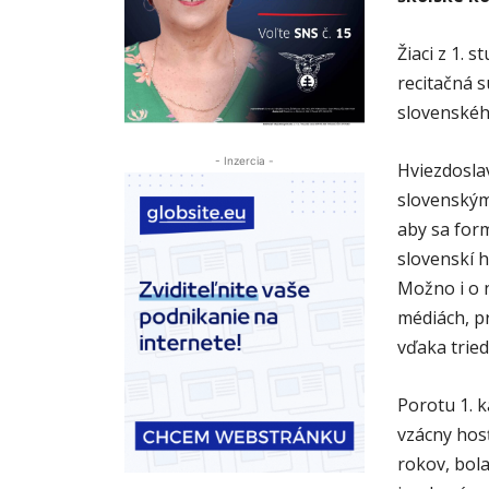
Žiaci z 1. 
recitačná s
slovenského
- Inzercia -
Hviezdoslav
slovenským
aby sa form
slovenskí h
Možno i o 
médiách, pr
vďaka tried
Porotu 1. k
vzácny hosť
rokov, bol