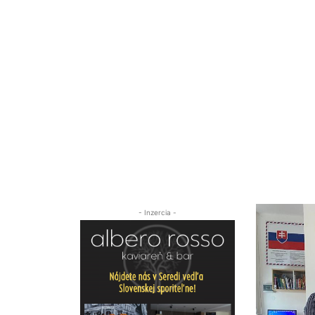
- Inzercia -