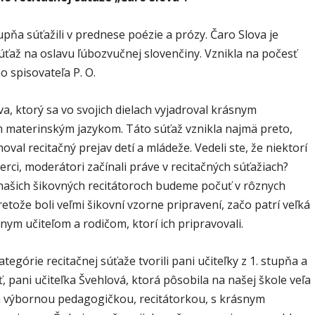
stupňa súťažili v prednese poézie a prózy. Čaro Slova je
úťaž na oslavu ľúbozvučnej slovenčiny. Vznikla na počesť
 spisovateľa P. O.
a, ktorý sa vo svojich dielach vyjadroval krásnym
 materinským jazykom. Táto súťaž vznikla najmä preto,
oval recitačný prejav detí a mládeže. Vedeli ste, že niektorí
erci, moderátori začínali práve v recitačných súťažiach?
našich šikovných recitátoroch budeme počuť v rôznych
etože boli veľmi šikovní vzorne pripravení, začo patrí veľká
nym učiteľom a rodičom, ktorí ich pripravovali.
ategórie recitačnej súťaže tvorili pani učiteľky z 1. stupňa a
, pani učiteľka Švehlová, ktorá pôsobila na našej škole veľa
a výbornou pedagogičkou, recitátorkou, s krásnym