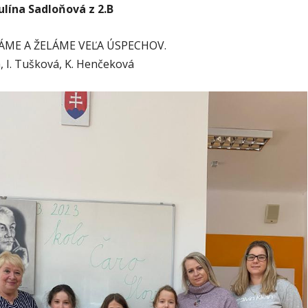
lína Sadloňová z 2.B
ME A ŽELÁME VEĽA ÚSPECHOV.
, I. Tušková, K. Henčeková