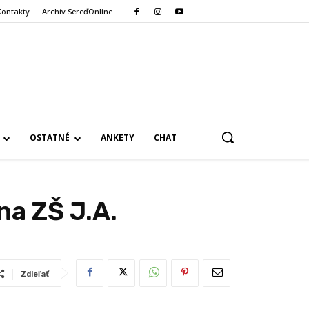
Kontakty
Archív SereďOnline
OSTATNÉ
ANKETY
CHAT
na ZŠ J.A.
Zdieľať