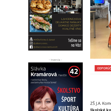
- Inzercia -
ODPORÚ
ZŠ J.A. Ko
školské ko