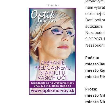
jazykovým 
- Inzercia -
nám vybrať 
okresnej sú
Deti, boli 
súťažiach.
Nezabudnit
S POROZU
Nezabudnit
Poézia:
miesto Bar
miesto Kar
miesto Eli
Próza:
miesto Ni
miesto Nic