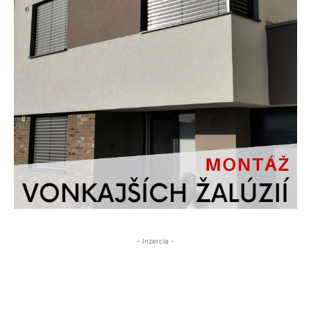
- Inzercia -