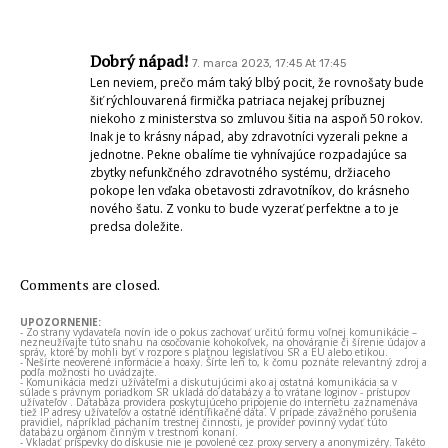
Dobrý nápad!
7. marca 2023, 17:45 At 17:45
Len neviem, prečo mám taký blbý pocit, že rovnošaty bude
šiť rýchlouvarená firmička patriaca nejakej príbuznej
niekoho z ministerstva so zmluvou šitia na aspoň 50 rokov.
Inak je to krásny nápad, aby zdravotníci vyzerali pekne a
jednotne. Pekne obalíme tie vyhnívajúce rozpadajúce sa
zbytky nefunkčného zdravotného systému, držiaceho
pokope len vďaka obetavosti zdravotníkov, do krásneho
nového šatu. Z vonku to bude vyzerať perfektne a to je
predsa doležite.
Comments are closed.
UPOZORNENIE:
- Zo strany vydavateľa novín ide o pokus zachovať určitú formu voľnej komunikácie –
nezneužívajte túto snahu na osočovanie kohokoľvek, na ohováranie či šírenie údajov a
správ, ktoré by mohli byť v rozpore s platnou legislatívou SR a EÚ alebo etikou.
- Nešírte neoverené informácie a hoaxy. Šírte len to, k čomu poznáte relevantný zdroj a
podľa možnosti ho uvádzajte.
- Komunikácia medzi užívateľmi a diskutujúcimi ako aj ostatná komunikácia sa v
súlade s právnym poriadkom SR ukladá do databázy a to vrátane loginov - prístupov
užívateľov . Databáza providera poskytujúceho pripojenie do internetu zaznamenáva
tiež IP adresy užívateľov a ostatné identifikačné dáta. V prípade závažného porušenia
pravidiel, napríklad páchaním trestnej činnosti, je provider povinný vydať túto
databázu orgánom činným v trestnom konaní.
- Vkladať príspevky do diskusie nie je povolené cez proxy servery a anonymizéry. Takéto