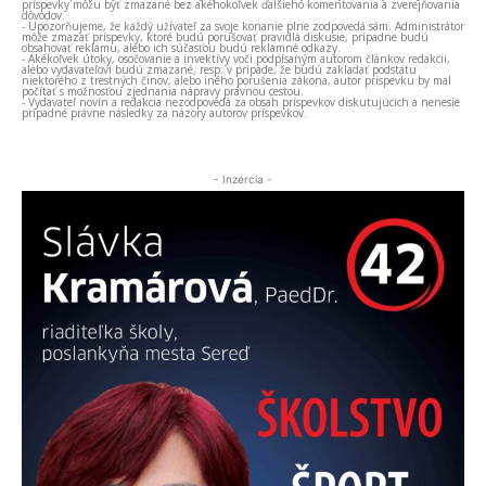
príspevky môžu byť zmazané bez akéhokoľvek ďalšieho komentovania a zverejňovania
dôvodov.
- Upozorňujeme, že každý užívateľ za svoje konanie plne zodpovedá sám. Administrátor
môže zmazať príspevky, ktoré budú porušovať pravidlá diskusie, prípadne budú
obsahovať reklamu, alebo ich súčasťou budú reklamné odkazy.
- Akékoľvek útoky, osočovanie a invektívy voči podpísaným autorom článkov redakcii,
alebo vydavateľovi budú zmazané, resp. v prípade, že budú zakladať podstatu
niektorého z trestných činov, alebo iného porušenia zákona, autor príspevku by mal
počítať s možnosťou zjednania nápravy právnou cestou.
- Vydavateľ novín a redakcia nezodpovedá za obsah príspevkov diskutujúcich a nenesie
prípadné právne následky za názory autorov príspevkov.
- Inzercia -