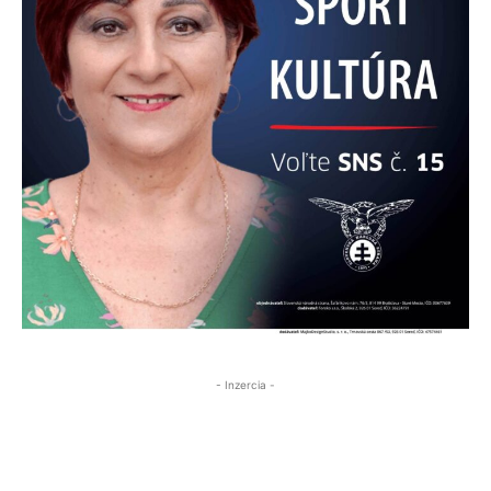
- Inzercia -