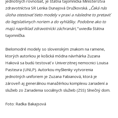
jednotných rovnošiat, je štátna tajomníčka Ministerstva
zdravotníctva SR Lenka Dunajová Družkovská.
„Čaká nás
úloha otestovať tieto modely v praxi a následne to pretaviť
do legislatívnych noriem a do vyhlášky. Podobne ako to
majú napríklad zdravotnícki záchranári,“
uviedla štátna
tajomníčka.
Bielomodré modely so slovenským znakom na ramene,
ktorých autorkou je košická módna návrhárka Zuzana
Haková sa budú testovať v Univerzitnej nemocnici Louisa
Pasteura (UNLP). Autorkou myšlienky vytvorenia
jednotných uniforiem je Zuzana Fabianová, ktorá je
zároveň aj generálnou manažérkou komplexu zariadení a
služieb zo Zariadenia sociálnych služieb (ZSS) Slnečný dom.
Foto: Radka Bakajsová