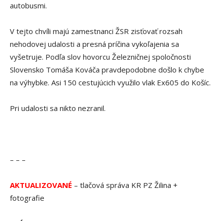
autobusmi.
V tejto chvíli majú zamestnanci ŽSR zisťovať rozsah
nehodovej udalosti a presná príčina vykoľajenia sa
vyšetruje. Podľa slov hovorcu Železničnej spoločnosti
Slovensko Tomáša Kováča pravdepodobne došlo k chybe
na výhybke. Asi 150 cestujúcich využilo vlak Ex605 do Košíc.
Pri udalosti sa nikto nezranil.
– – –
AKTUALIZOVANÉ
– tlačová správa KR PZ Žilina +
fotografie