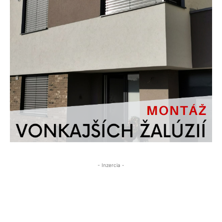
- Inzercia -