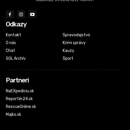
Odkazy
Kontakt
Spravodajstvo
O nás
Krimi správy
Chat
Kauzy
SOL Archív
Šport
Partneri
NaEXpedíciu.sk
Reportér24.sk
RescueOnline.sk
Majko.sk