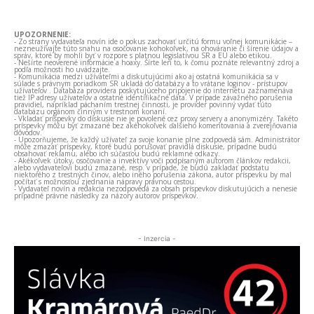
UPOZORNENIE:
- Zo strany vydavateľa novín ide o pokus zachovať určitú formu voľnej komunikácie –
nezneužívajte túto snahu na osočovanie kohokoľvek, na ohováranie či šírenie údajov a
správ, ktoré by mohli byť v rozpore s platnou legislatívou SR a EÚ alebo etikou.
- Nešírte neoverené informácie a hoaxy. Šírte len to, k čomu poznáte relevantný zdroj a
podľa možnosti ho uvádzajte.
- Komunikácia medzi užívateľmi a diskutujúcimi ako aj ostatná komunikácia sa v
súlade s právnym poriadkom SR ukladá do databázy a to vrátane loginov - prístupov
užívateľov . Databáza providera poskytujúceho pripojenie do internetu zaznamenáva
tiež IP adresy užívateľov a ostatné identifikačné dáta. V prípade závažného porušenia
pravidiel, napríklad páchaním trestnej činnosti, je provider povinný vydať túto
databázu orgánom činným v trestnom konaní.
- Vkladať príspevky do diskusie nie je povolené cez proxy servery a anonymizéry. Takéto
príspevky môžu byť zmazané bez akéhokoľvek ďalšieho komentovania a zverejňovania
dôvodov.
- Upozorňujeme, že každý užívateľ za svoje konanie plne zodpovedá sám. Administrátor
môže zmazať príspevky, ktoré budú porušovať pravidlá diskusie, prípadne budú
obsahovať reklamu, alebo ich súčasťou budú reklamné odkazy.
- Akékoľvek útoky, osočovanie a invektívy voči podpísaným autorom článkov redakcii,
alebo vydavateľovi budú zmazané, resp. v prípade, že budú zakladať podstatu
niektorého z trestných činov, alebo iného porušenia zákona, autor príspevku by mal
počítať s možnosťou zjednania nápravy právnou cestou.
- Vydavateľ novín a redakcia nezodpovedá za obsah príspevkov diskutujúcich a nenesie
prípadné právne následky za názory autorov príspevkov.
- Inzercia -