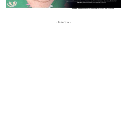
- Inzercia -