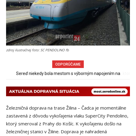
zdroj ilustračnej foto: SC PENDOLINO fb
ODPORÚČAME
Pri venčení na Jesenského ulici mal usmrtiť psíka vlčiak, ktorý
mal voľne behať
Železničná doprava na trase Žilina – Čadca je momentálne
zastavená z dôvodu vykoľajenia vlaku SuperCity Pendolino,
ktorý smeroval z Prahy do Košíc. K vykoľajeniu došlo na
železničnej stanici v Žiline. Doprava je nahradená