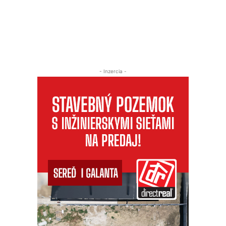
- Inzercia -