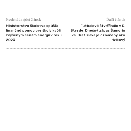
Predchádzajúci článok
Ďalší článok
Ministerstvo školstva spúšťa
Futbalové štvrťfinále v D.
finančnú pomoc pre školy kvôli
Strede. Dnešný zápas Šamorín
zvýšeným cenám energií v roku
vs. Bratislava je označený ako
2023
rizikový