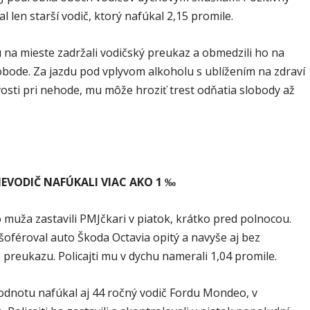
l len starší vodič, ktorý nafúkal 2,15 promile.
u na mieste zadržali vodičský preukaz a obmedzili ho na
obode. Za jazdu pod vplyvom alkoholu s ublížením na zdraví
osti pri nehode, mu môže hroziť trest odňatia slobody až
NEVODIČ NAFÚKALI VIAC AKO 1 ‰
 muža zastavili PMJčkari v piatok, krátko pred polnocou.
šoféroval auto Škoda Octavia opitý a navyše aj bez
preukazu. Policajti mu v dychu namerali 1,04 promile.
dnotu nafúkal aj 44 ročný vodič Fordu Mondeo, v