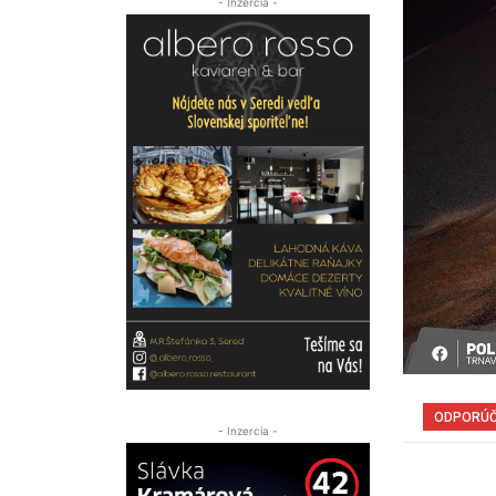
- Inzercia -
ODPORÚ
- Inzercia -