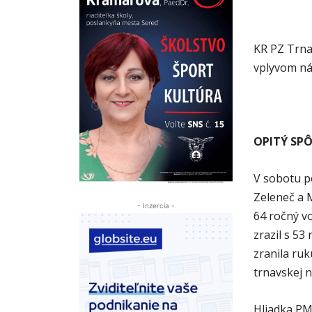
KR PZ Trna
vplyvom náv
OPITÝ SP
V sobotu p
Zeleneč a M
- Inzercia -
64 ročný v
zrazil s 5
zranila ru
trnavskej 
Hliadka PM