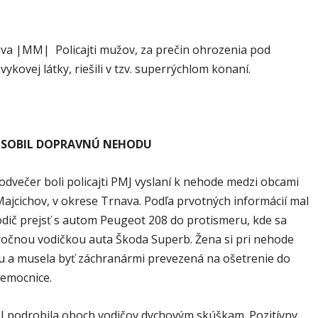
va |MM| Policajti mužov, za prečin ohrozenia pod
ykovej látky, riešili v tzv. superrýchlom konaní.
ÔSOBIL DOPRAVNÚ NEHODU
odvečer boli policajti PMJ vyslaní k nehode medzi obcami
ajcichov, v okrese Trnava. Podľa prvotných informácií mal
odič prejsť s autom Peugeot 208 do protismeru, kde sa
3 ročnou vodičkou auta Škoda Superb. Žena si pri nehode
ku a musela byť záchranármi prevezená na ošetrenie do
nemocnice.
J podrobila oboch vodičov dychovým skúškam. Pozitívny