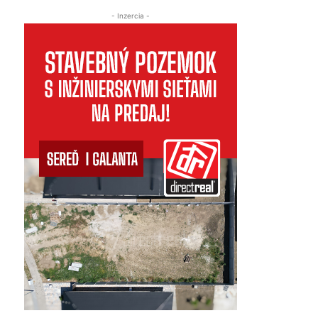
- Inzercia -