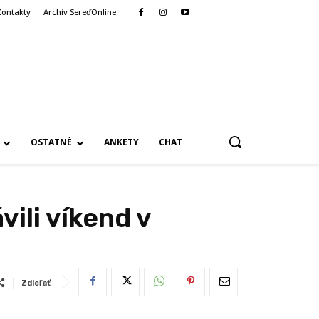
Kontakty
Archív SereďOnline
OSTATNÉ
ANKETY
CHAT
vili víkend v
Zdieľať