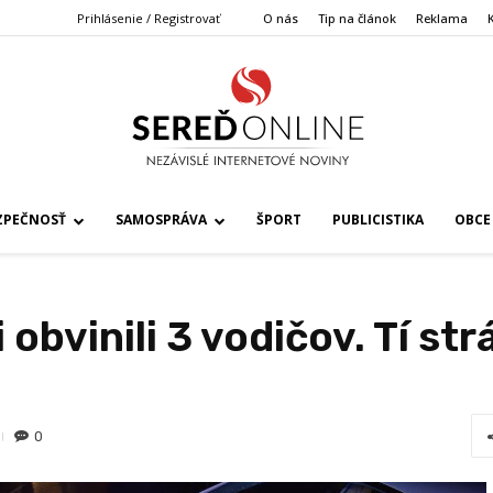
Prihlásenie / Registrovať
O nás
Tip na článok
Reklama
ZPEČNOSŤ
SAMOSPRÁVA
ŠPORT
PUBLICISTIKA
OBCE
obvinili 3 vodičov. Tí strá
0