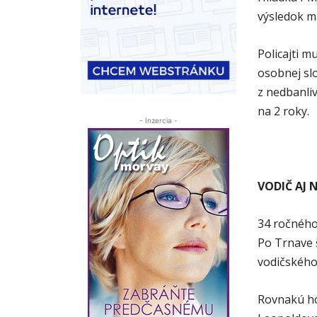
výsledok ma
Policajti m
osobnej sl
z nedbanliv
na 2 roky.
- Inzercia -
VODIČ AJ 
34 ročného
Po Trnave 
vodičského 
Rovnakú ho