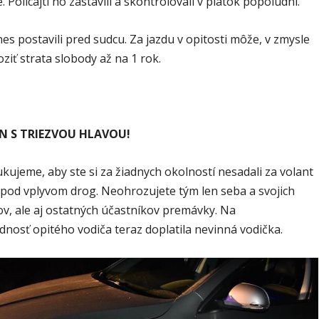
 Policajti ho zastavili a skontrolovali v piatok popoludní.
es postavili pred sudcu. Za jazdu v opitosti môže, v zmysle
ziť strata slobody až na 1 rok.
EN S TRIEZVOU HLAVOU!
kujeme, aby ste si za žiadnych okolností nesadali za volant
o pod vplyvom drog. Neohrozujete tým len seba a svojich
ov, ale aj ostatných účastníkov premávky. Na
nosť opitého vodiča teraz doplatila nevinná vodička.