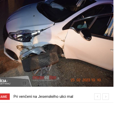
Pri venčení na Jesenského ulici mal
70 rokov od založenia podniku
ČAME
usmrtiť psíka vlčiak, ktorý mal voľne
Slovenské pečivárne v Seredi
behať