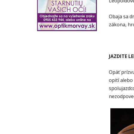
Leopoldove.
Obaja sa dn
zákona, hro
JAZDITE L
Opäť prízvu
opití aleb
spolujazdc
nezodpoved