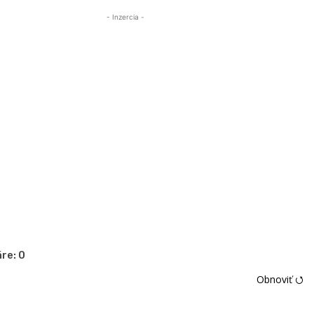
- Inzercia -
re:
0
Obnoviť ⭯