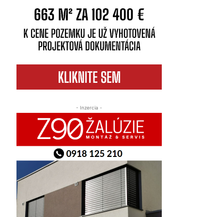
- Inzercia -