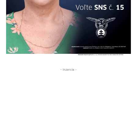
- Inzercia -