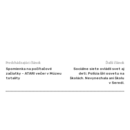
Predchádzajúci článok
Ďalší článok
Spomienka na počítačové
Sociálne siete ovládli svet aj
začiatky – ATARI večer v Múzeu
deti. Polícia šíri osvetu na
totality
školách. Nevynechala ani školu
v Seredi.