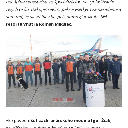
bol úplne sebestačný so špecializáciou na vyhľadávanie
živých osôb. Ďakujem veľmi pekne všetkým za nasadenie a
som rád, že sa vrátili v bezpečí domov,”
povedal
šéf
rezortu vnútra Roman Mikulec.
Ako povedal
šéf záchranárskeho modulu Igor Žiak,
najťažšia bola zodpovednosť za 15 ľudí. Situácia v 1,7