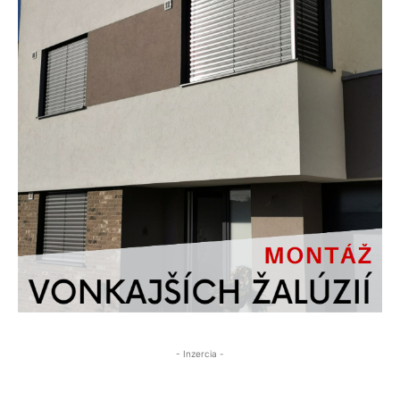
- Inzercia -