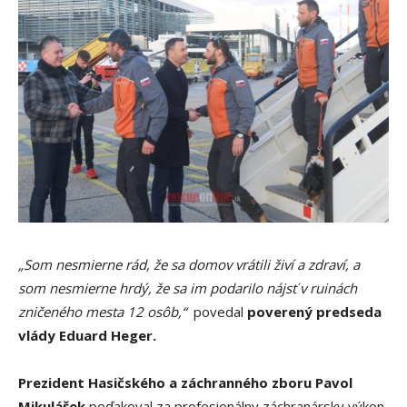
„Som nesmierne rád, že sa domov vrátili živí a zdraví, a
som nesmierne hrdý, že sa im podarilo nájsť v ruinách
zničeného mesta 12 osôb,“
povedal
poverený predseda
vlády Eduard Heger.
Prezident Hasičského a záchranného zboru Pavol
Mikulášek
poďakoval za profesionálny záchranársky výkon