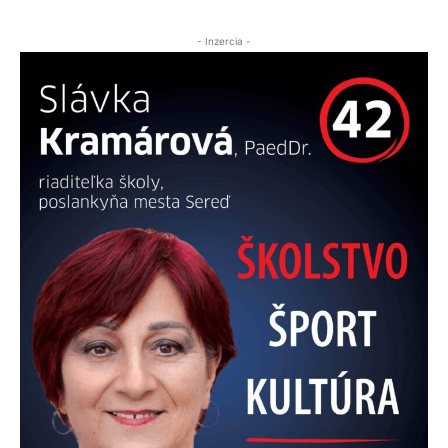
- Inzercia -