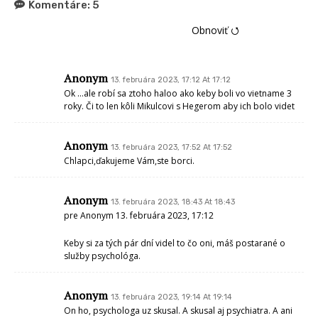
Komentáre:
5
Obnoviť ⭯
Anonym
13. februára 2023, 17:12 At 17:12
Ok …ale robí sa ztoho haloo ako keby boli vo vietname 3
roky. Či to len kôli Mikulcovi s Hegerom aby ich bolo videt
Anonym
13. februára 2023, 17:52 At 17:52
Chlapci,ďakujeme Vám,ste borci.
Anonym
13. februára 2023, 18:43 At 18:43
pre Anonym 13. februára 2023, 17:12
Keby si za tých pár dní videl to čo oni, máš postarané o
služby psychológa.
Anonym
13. februára 2023, 19:14 At 19:14
On ho, psychologa uz skusal. A skusal aj psychiatra. A ani