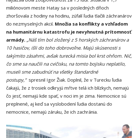
miliónovom meste Hatay sa v posledných dňoch
zhoršovala z hodiny na hodinu, zúfalí ľudia tlačili záchranárov
do nezmyselných akcií.
Množia sa konflikty a vzhľadom
na humanitárnu katastrofu je nevyhnutná prítomnosť
armády.
„Náš tím bol zložený z 5 horských záchranárov a
10 hasičov, išli do toho dobrovoľne. Majú skúsenosti s
takýmito zásahmi, avšak turecká misia bol krst ohňom. Nič,
čo sme sa naučili na cvičisku, na tomto bojisku neplatilo,
museli sme zabudnúť na všetky štandardné
postupy,“
spresnil Igor Žiak. Doplnil, že v Turecku ľudia
čakajú, že z trosiek odkryjú mŕtve telá ich blízkych, nemajú
čo jesť, nemajú kde spať, v noci im je zima. Nemocnice sú
preplnené, aj keď sa vyslobodení ľudia dostanú do
nemocnice, nemajú záruku, že ich zachránia.