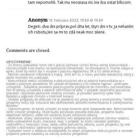
tam nepomohli. Tak mu neostava nic ine iba ostat blbcom.
Anonym
13. februára 2023, 19:59 At 19:59
Degeši..dva dni príprav,pol dňa let, štyri dni v tv. Ja nehaním
ich robotu,len sa mi to zdá neak moc silene.
Comments are closed.
UPOZORNENIE:
- Zo strany vydavateľa novín ide o pokus zachovať určitú formu voľnej komunikácie –
nezneužívajte túto snahu na osočovanie kohokoľvek, na ohováranie či šírenie údajov a
správ, ktoré by mohli byť v rozpore s platnou legislatívou SR a EÚ alebo etikou.
- Nešírte neoverené informácie a hoaxy. Šírte len to, k čomu poznáte relevantný zdroj a
podľa možnosti ho uvádzajte.
- Komunikácia medzi užívateľmi a diskutujúcimi ako aj ostatná komunikácia sa v
súlade s právnym poriadkom SR ukladá do databázy a to vrátane loginov - prístupov
užívateľov . Databáza providera poskytujúceho pripojenie do internetu zaznamenáva
tiež IP adresy užívateľov a ostatné identifikačné dáta. V prípade závažného porušenia
pravidiel, napríklad páchaním trestnej činnosti, je provider povinný vydať túto
databázu orgánom činným v trestnom konaní.
- Vkladať príspevky do diskusie nie je povolené cez proxy servery a anonymizéry. Takéto
príspevky môžu byť zmazané bez akéhokoľvek ďalšieho komentovania a zverejňovania
dôvodov.
- Upozorňujeme, že každý užívateľ za svoje konanie plne zodpovedá sám. Administrátor
môže zmazať príspevky, ktoré budú porušovať pravidlá diskusie, prípadne budú
obsahovať reklamu, alebo ich súčasťou budú reklamné odkazy.
- Akékoľvek útoky, osočovanie a invektívy voči podpísaným autorom článkov redakcii,
alebo vydavateľovi budú zmazané, resp. v prípade, že budú zakladať podstatu
niektorého z trestných činov, alebo iného porušenia zákona, autor príspevku by mal
počítať s možnosťou zjednania nápravy právnou cestou.
- Vydavateľ novín a redakcia nezodpovedá za obsah príspevkov diskutujúcich a nenesie
prípadné právne následky za názory autorov príspevkov.