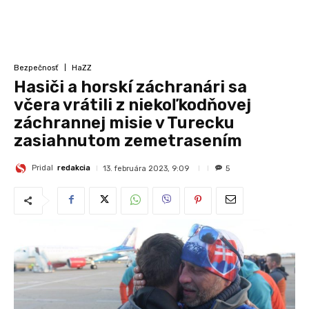
Bezpečnosť
HaZZ
Hasiči a horskí záchranári sa
včera vrátili z niekoľkodňovej
záchrannej misie v Turecku
zasiahnutom zemetrasením
Pridal
redakcia
13. februára 2023, 9:09
5