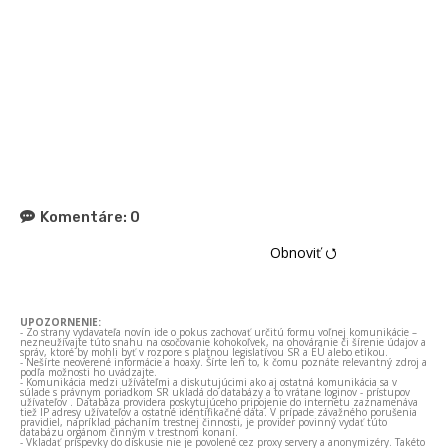
Komentáre:
0
Obnoviť ⭯
UPOZORNENIE:
- Zo strany vydavateľa novín ide o pokus zachovať určitú formu voľnej komunikácie –
nezneužívajte túto snahu na osočovanie kohokoľvek, na ohováranie či šírenie údajov a
správ, ktoré by mohli byť v rozpore s platnou legislatívou SR a EÚ alebo etikou.
- Nešírte neoverené informácie a hoaxy. Šírte len to, k čomu poznáte relevantný zdroj a
podľa možnosti ho uvádzajte.
- Komunikácia medzi užívateľmi a diskutujúcimi ako aj ostatná komunikácia sa v
súlade s právnym poriadkom SR ukladá do databázy a to vrátane loginov - prístupov
užívateľov . Databáza providera poskytujúceho pripojenie do internetu zaznamenáva
tiež IP adresy užívateľov a ostatné identifikačné dáta. V prípade závažného porušenia
pravidiel, napríklad páchaním trestnej činnosti, je provider povinný vydať túto
databázu orgánom činným v trestnom konaní.
- Vkladať príspevky do diskusie nie je povolené cez proxy servery a anonymizéry. Takéto