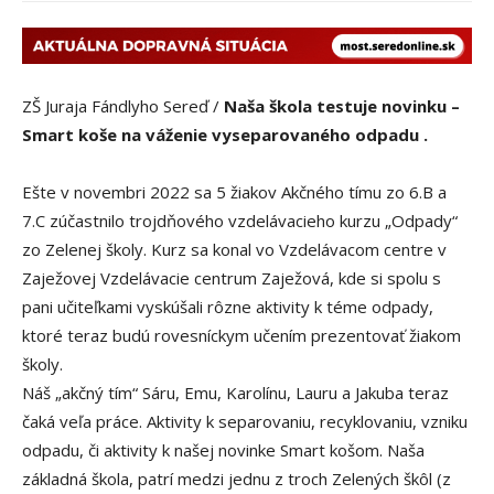
ZŠ Juraja Fándlyho Sereď /
Naša škola testuje novinku –
Smart koše na váženie vyseparovaného odpadu .
Ešte v novembri 2022 sa 5 žiakov Akčného tímu zo 6.B a
7.C zúčastnilo trojdňového vzdelávacieho kurzu „Odpady“
zo Zelenej školy. Kurz sa konal vo Vzdelávacom centre v
Zaježovej Vzdelávacie centrum Zaježová, kde si spolu s
pani učiteľkami vyskúšali rôzne aktivity k téme odpady,
ktoré teraz budú rovesníckym učením prezentovať žiakom
školy.
Náš „akčný tím“ Sáru, Emu, Karolínu, Lauru a Jakuba teraz
čaká veľa práce. Aktivity k separovaniu, recyklovaniu, vzniku
odpadu, či aktivity k našej novinke Smart košom. Naša
základná škola, patrí medzi jednu z troch Zelených škôl (z