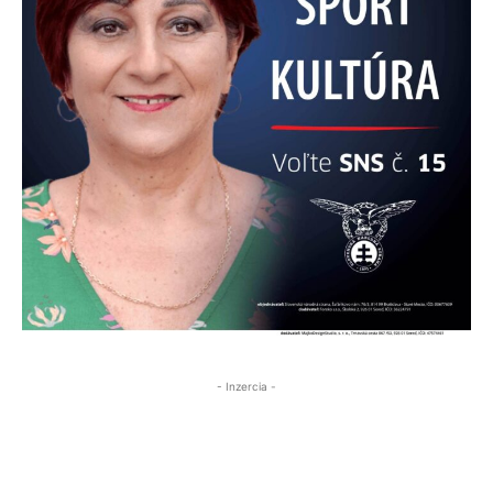
- Inzercia -