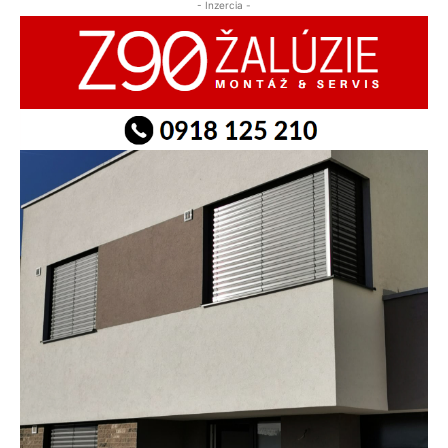
- Inzercia -