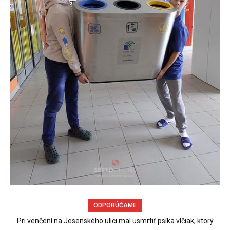
ODPORÚČAME
Pri venčení na Jesenského ulici mal usmrtiť psíka vlčiak, ktorý
Obchádzka rozpadajúceho sa už uzatvoreného mosta ponad
železnicu spôsobuje nadmerné opotrebovanie ďalších ciest
mal voľne behať