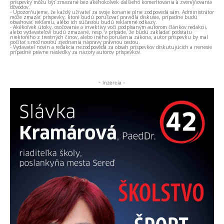
príspevky môžu byť zmazané bez akéhokoľvek ďalšieho komentovania a zverejňovania
dôvodov.
- Upozorňujeme, že každý užívateľ za svoje konanie plne zodpovedá sám. Administrátor
môže zmazať príspevky, ktoré budú porušovať pravidlá diskusie, prípadne budú
obsahovať reklamu, alebo ich súčasťou budú reklamné odkazy.
- Akékoľvek útoky, osočovanie a invektívy voči podpísaným autorom článkov redakcii,
alebo vydavateľovi budú zmazané, resp. v prípade, že budú zakladať podstatu
niektorého z trestných činov, alebo iného porušenia zákona, autor príspevku by mal
počítať s možnosťou zjednania nápravy právnou cestou.
- Vydavateľ novín a redakcia nezodpovedá za obsah príspevkov diskutujúcich a nenesie
prípadné právne následky za názory autorov príspevkov.
- Inzercia -