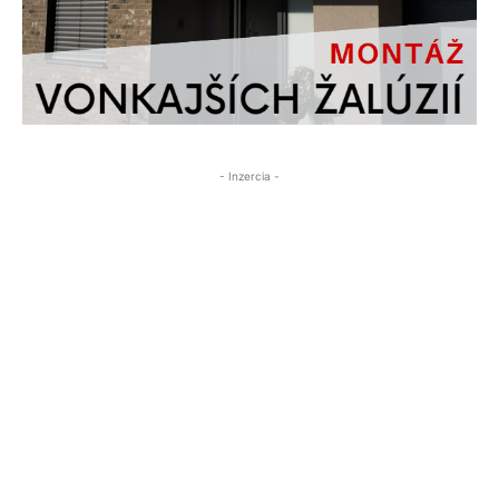
- Inzercia -