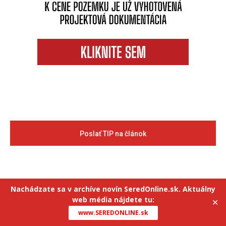
Poslať TIP na článok
Nachádzate sa v archíve novín SeredOnline.sk. Aktuálny
web média nájdete tu:
✕
www.SEREDONLINE.sk