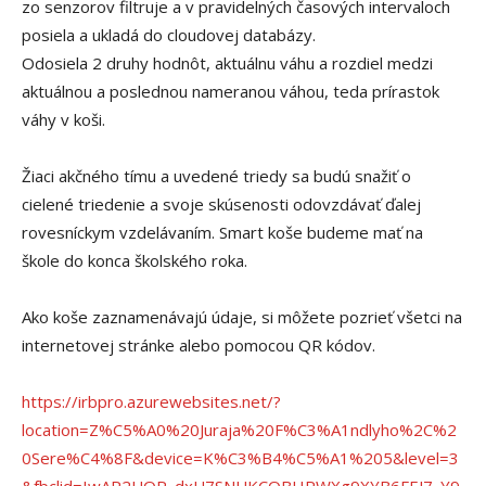
zo senzorov filtruje a v pravidelných časových intervaloch
posiela a ukladá do cloudovej databázy.
Odosiela 2 druhy hodnôt, aktuálnu váhu a rozdiel medzi
aktuálnou a poslednou nameranou váhou, teda prírastok
váhy v koši.
Žiaci akčného tímu a uvedené triedy sa budú snažiť o
cielené triedenie a svoje skúsenosti odovzdávať ďalej
rovesníckym vzdelávaním. Smart koše budeme mať na
škole do konca školského roka.
Ako koše zaznamenávajú údaje, si môžete pozrieť všetci na
internetovej stránke alebo pomocou QR kódov.
https://irbpro.azurewebsites.net/?
location=Z%C5%A0%20Juraja%20F%C3%A1ndlyho%2C%2
0Sere%C4%8F&device=K%C3%B4%C5%A1%205&level=3
&fbclid=IwAR2UQR_dxU7SNUKCOBHRWXg9XYB6FEJ7_Y9