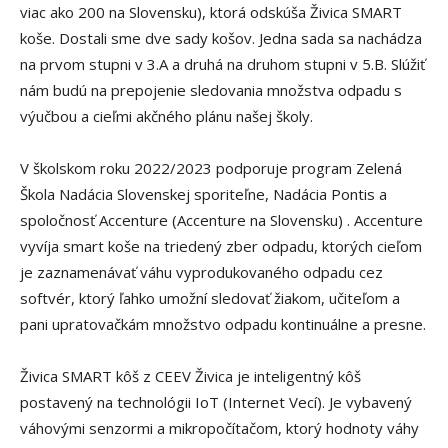
viac ako 200 na Slovensku), ktorá odskúša Živica SMART
koše. Dostali sme dve sady košov. Jedna sada sa nachádza
na prvom stupni v 3.A a druhá na druhom stupni v 5.B. Slúžiť
nám budú na prepojenie sledovania množstva odpadu s
výučbou a cieľmi akčného plánu našej školy.
V školskom roku 2022/2023 podporuje program Zelená
Škola Nadácia Slovenskej sporiteľne, Nadácia Pontis a
spoločnosť Accenture (Accenture na Slovensku) . Accenture
vyvíja smart koše na triedený zber odpadu, ktorých cieľom
je zaznamenávať váhu vyprodukovaného odpadu cez
softvér, ktorý ľahko umožní sledovať žiakom, učiteľom a
pani upratovačkám množstvo odpadu kontinuálne a presne.
Živica SMART kôš z CEEV Živica je inteligentný kôš
postavený na technológii IoT (Internet Vecí). Je vybavený
váhovými senzormi a mikropočítačom, ktorý hodnoty váhy