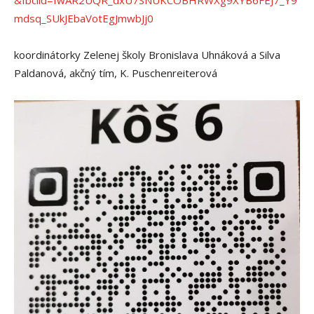
mdsq_SUkJEbaVotEgJmwbJj0
koordinátorky Zelenej školy Bronislava Uhnáková a Silva
Paldanová, akčný tím, K. Puschenreiterová