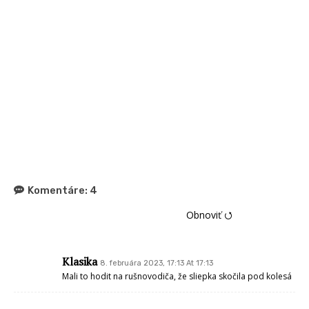
Komentáre:
4
Obnoviť ⭯
Klasika
8. februára 2023, 17:13 At 17:13
Mali to hodit na rušnovodiča, že sliepka skočila pod kolesá