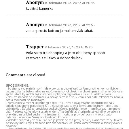
Anonym
8. februára 2023, 20:13 At 20:13
kvalitná kamerka
Anonym
8. februára 2023, 22:55 At 22:55
za tu sprostu kotrbu ju mal ten vlak tahat.
Trapper
9. februára 2023, 15:23 At 15:23
Vola sa to trainhopping a je to oblubeny sposob
cestovania tulakov a dobrodruhov.
Comments are closed.
UPOZORNENIE:
- Zo strany vydavateľa novín ide o pokus zachovať určitú formu voľnej komunikácie –
nezneužívajte túto snahu na osočovanie kohokoľvek, na ohováranie či šírenie údajov a
správ, ktoré by mohli byť v rozpore s platnou legislatívou SR a EÚ alebo etikou.
- Nešírte neoverené informácie a hoaxy. Šírte len to, k čomu poznáte relevantný zdroj a
podľa možnosti ho uvádzajte.
- Komunikácia medzi užívateľmi a diskutujúcimi ako aj ostatná komunikácia sa v
súlade s právnym poriadkom SR ukladá do databázy a to vrátane loginov - prístupov
užívateľov . Databáza providera poskytujúceho pripojenie do internetu zaznamenáva
tiež IP adresy užívateľov a ostatné identifikačné dáta. V prípade závažného porušenia
pravidiel, napríklad páchaním trestnej činnosti, je provider povinný vydať túto
databázu orgánom činným v trestnom konaní.
- Vkladať príspevky do diskusie nie je povolené cez proxy servery a anonymizéry. Takéto
príspevky môžu byť zmazané bez akéhokoľvek ďalšieho komentovania a zverejňovania
dôvodov.
- Upozorňujeme, že každý užívateľ za svoje konanie plne zodpovedá sám. Administrátor