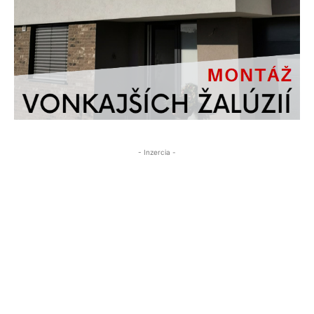
- Inzercia -