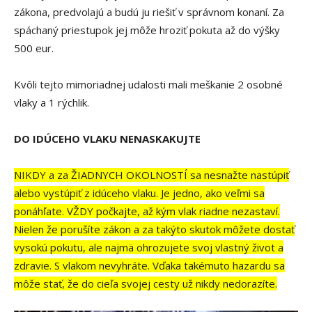
zákona, predvolajú a budú ju riešiť v správnom konaní. Za
spáchaný priestupok jej môže hroziť pokuta až do výšky
500 eur.
Kvôli tejto mimoriadnej udalosti mali meškanie 2 osobné
vlaky a 1 rýchlik.
DO IDÚCEHO VLAKU NENASKAKUJTE
NIKDY a za ŽIADNYCH OKOLNOSTÍ sa nesnažte nastúpiť
alebo vystúpiť z idúceho vlaku. Je jedno, ako veľmi sa
ponáhľate. VŽDY počkajte, až kým vlak riadne nezastaví.
Nielen že porušíte zákon a za takýto skutok môžete dostať
vysokú pokutu, ale najmä ohrozujete svoj vlastný život a
zdravie. S vlakom nevyhráte. Vďaka takémuto hazardu sa
môže stať, že do cieľa svojej cesty už nikdy nedorazíte.