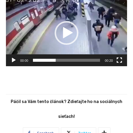
V
i
d
e
o
p
r
e
00:00
00:20
h
r
á
v
a
Páčil sa Vám tento článok? Zdieľajte ho na sociálnych
č
sieťach!