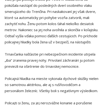
pokúšala nastúpiť do posledných dverí osobného vlaku
smerujúceho do Trenčína. Pri naskakovaní jej však dvere,
ktoré sa automaticky pri pohybe vozňa zatvorili, mali
zachytiť nohu. Ženu potom kolos ťahal niekoľko desiatok
metrov. Nakoniec sa jej noha uvoľnila a skončila v koľajisku.
Odtiaľ vyšla vďaka pomoci ďalších cestujúcich. Po príchode
policajnej hliadky bola žena už v bezpečí, na nástupišti.
Trnavčanka našťastie pri nebezpečnom incidente utrpela
„iba“ zranenia pravej nohy. Privolaní záchranári ju potom
previezli na ošetrenie do trnavskej nemocnice.
Policajná hliadka na mieste vykonala dychové skúšky nielen
so samotnou aktérkou, ale aj s rušňovodičom a
personálom železníc. Všetky boli s negatívnym výsledkom.
Policajti si ženu, za jej nerozvážne konanie a porušenie