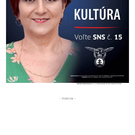
- Inzercia -