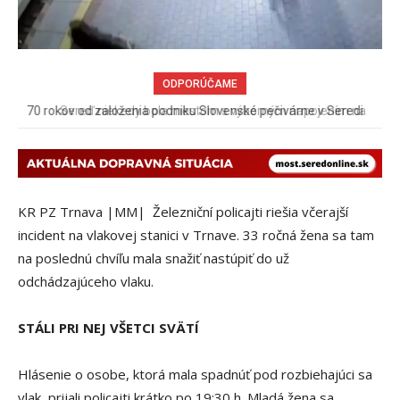
ODPORÚČAME
Sereď niekedy bola mestom s výborným napojením na
hromadnú dopravu – ANKETA
KR PZ Trnava |MM| Železniční policajti riešia včerajší
incident na vlakovej stanici v Trnave. 33 ročná žena sa tam
na poslednú chvíľu mala snažiť nastúpiť do už
odchádzajúceho vlaku.
STÁLI PRI NEJ VŠETCI SVÄTÍ
Hlásenie o osobe, ktorá mala spadnúť pod rozbiehajúci sa
vlak, prijali policajti krátko po 19:30 h. Mladá žena sa