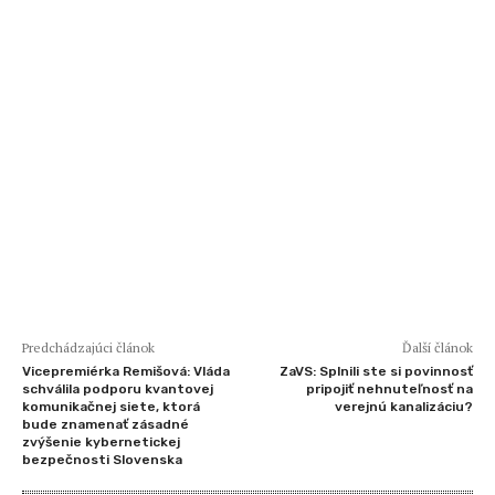
Predchádzajúci článok
Ďalší článok
Vicepremiérka Remišová: Vláda
ZaVS: Splnili ste si povinnosť
schválila podporu kvantovej
pripojiť nehnuteľnosť na
komunikačnej siete, ktorá
verejnú kanalizáciu?
bude znamenať zásadné
zvýšenie kybernetickej
bezpečnosti Slovenska