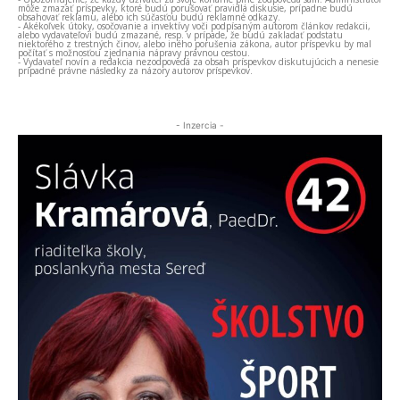
môže zmazať príspevky, ktoré budú porušovať pravidlá diskusie, prípadne budú
obsahovať reklamu, alebo ich súčasťou budú reklamné odkazy.
- Akékoľvek útoky, osočovanie a invektívy voči podpísaným autorom článkov redakcii,
alebo vydavateľovi budú zmazané, resp. v prípade, že budú zakladať podstatu
niektorého z trestných činov, alebo iného porušenia zákona, autor príspevku by mal
počítať s možnosťou zjednania nápravy právnou cestou.
- Vydavateľ novín a redakcia nezodpovedá za obsah príspevkov diskutujúcich a nenesie
prípadné právne následky za názory autorov príspevkov.
- Inzercia -