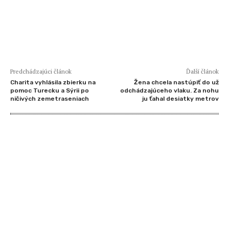
Predchádzajúci článok
Ďalší článok
Charita vyhlásila zbierku na
Žena chcela nastúpiť do už
pomoc Turecku a Sýrii po
odchádzajúceho vlaku. Za nohu
ničivých zemetraseniach
ju ťahal desiatky metrov