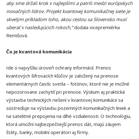
aby sme držali krok s najlepšími a patrili medzi európskych
inovačných lídrov. Projekt kvantovej komunikačnej siete je
skvelým príkladom toho, akou cestou sa Slovensko musí
uberať v nasledujúcich rokoch,“
dodala vicepremiérka
Remišová.
Čo je kvantová komunikácia
Ide o najvyššiu úroveň ochrany informácií. Prenos
kvantových šifrovacích kľúčov je založený na prenose
elementárnych častíc svetla – fotónov, ktoré nie je možné
nepozorovane zachytiť pri prenose. Výskum aj praktická
výstavba technických riešení v kvantovej komunikácii sa
sústreďuje na výstavbu pozemných komunikačných liniek a
na satelitné prepojenia na dlhé vzdialenosti. O technológiu,
ktorá umožní najbezpečnejší prenos dát, majú záujem
štáty, banky, mobilní operátori aj firmy.