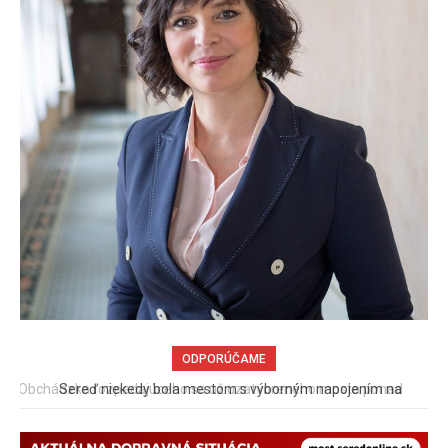
ODPORÚČAME
Sereď niekedy bola mestom s výborným napojením na
hromadnú dopravu – ANKETA