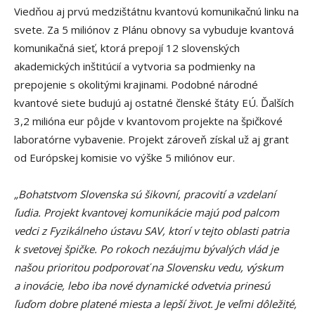
Viedňou aj prvú medzištátnu kvantovú komunikačnú linku na
svete. Za 5 miliónov z Plánu obnovy sa vybuduje kvantová
komunikačná sieť, ktorá prepojí 12 slovenských
akademických inštitúcií a vytvoria sa podmienky na
prepojenie s okolitými krajinami. Podobné národné
kvantové siete budujú aj ostatné členské štáty EÚ. Ďalších
3,2 milióna eur pôjde v kvantovom projekte na špičkové
laboratórne vybavenie. Projekt zároveň získal už aj grant
od Európskej komisie vo výške 5 miliónov eur.
„Bohatstvom Slovenska sú šikovní, pracovití a vzdelaní
ľudia. Projekt kvantovej komunikácie majú pod palcom
vedci z Fyzikálneho ústavu SAV, ktorí v tejto oblasti patria
k svetovej špičke. Po rokoch nezáujmu bývalých vlád je
našou prioritou podporovať na Slovensku vedu, výskum
a inovácie, lebo iba nové dynamické odvetvia prinesú
ľuďom dobre platené miesta a lepší život. Je veľmi dôležité,