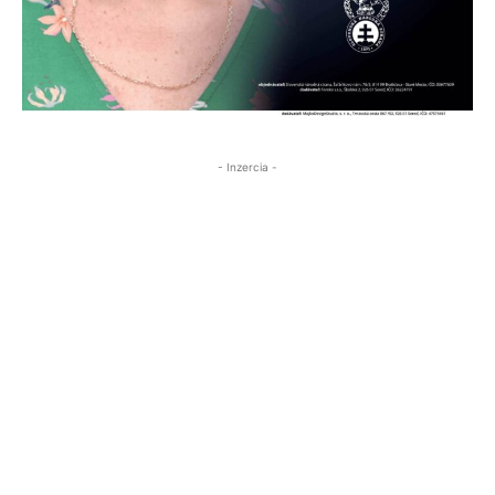
- Inzercia -