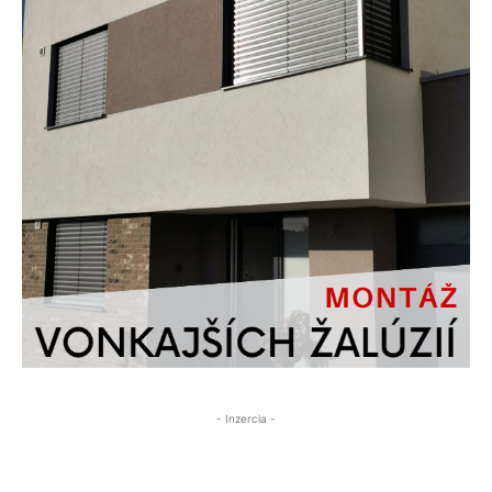
- Inzercia -