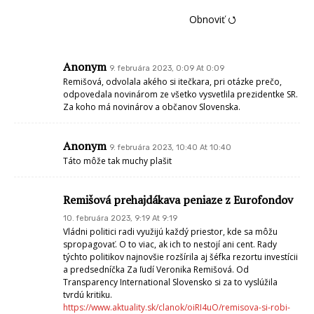
Obnoviť ⭯
Anonym
9. februára 2023, 0:09 At 0:09
Remišová, odvolala akého si itečkara, pri otázke prečo,
odpovedala novinárom ze všetko vysvetlila prezidentke SR.
Za koho má novinárov a občanov Slovenska.
Anonym
9. februára 2023, 10:40 At 10:40
Táto môže tak muchy plašit
Remišová prehajdákava peniaze z Eurofondov
10. februára 2023, 9:19 At 9:19
Vládni politici radi využijú každý priestor, kde sa môžu
spropagovať. O to viac, ak ich to nestojí ani cent. Rady
týchto politikov najnovšie rozšírila aj šéfka rezortu investícii
a predsedníčka Za ľudí Veronika Remišová. Od
Transparency International Slovensko si za to vyslúžila
tvrdú kritiku.
https://www.aktuality.sk/clanok/oiRI4uO/remisova-si-robi-