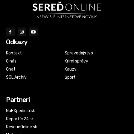
Odkazy
Kontakt
Spravodajstvo
O nás
Krimi správy
Chat
Kauzy
SOL Archív
Šport
Partneri
NaEXpedíciu.sk
Reportér24.sk
RescueOnline.sk