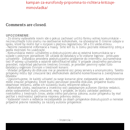
kampan-za-eurofondy-pripomina-to-richtera-kritizuje-
mimovladka/
Comments are closed.
UPOZORNENIE:
- Zo strany vydavateľa novín ide o pokus zachovať určitú formu voľnej komunikácie –
nezneužívajte túto snahu na osočovanie kohokoľvek, na ohováranie či šírenie údajov a
správ, ktoré by mohli byť v rozpore s platnou legislatívou SR a EÚ alebo etikou.
- Nešírte neoverené informácie a hoaxy. Šírte len to, k čomu poznáte relevantný zdroj a
podľa možnosti ho uvádzajte.
- Komunikácia medzi užívateľmi a diskutujúcimi ako aj ostatná komunikácia sa v
súlade s právnym poriadkom SR ukladá do databázy a to vrátane loginov - prístupov
užívateľov . Databáza providera poskytujúceho pripojenie do internetu zaznamenáva
tiež IP adresy užívateľov a ostatné identifikačné dáta. V prípade závažného porušenia
pravidiel, napríklad páchaním trestnej činnosti, je provider povinný vydať túto
databázu orgánom činným v trestnom konaní.
- Vkladať príspevky do diskusie nie je povolené cez proxy servery a anonymizéry. Takéto
príspevky môžu byť zmazané bez akéhokoľvek ďalšieho komentovania a zverejňovania
dôvodov.
- Upozorňujeme, že každý užívateľ za svoje konanie plne zodpovedá sám. Administrátor
môže zmazať príspevky, ktoré budú porušovať pravidlá diskusie, prípadne budú
obsahovať reklamu, alebo ich súčasťou budú reklamné odkazy.
- Akékoľvek útoky, osočovanie a invektívy voči podpísaným autorom článkov redakcii,
alebo vydavateľovi budú zmazané, resp. v prípade, že budú zakladať podstatu
niektorého z trestných činov, alebo iného porušenia zákona, autor príspevku by mal
počítať s možnosťou zjednania nápravy právnou cestou.
- Vydavateľ novín a redakcia nezodpovedá za obsah príspevkov diskutujúcich a nenesie
prípadné právne následky za názory autorov príspevkov.
- Inzercia -