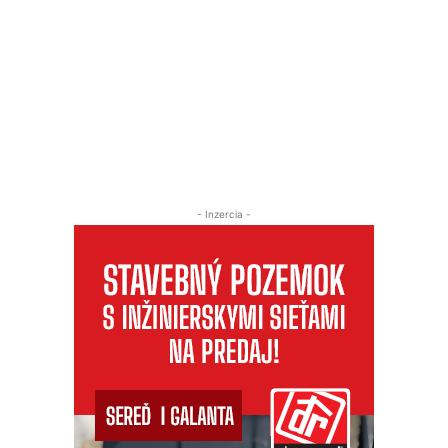
- Inzercia -