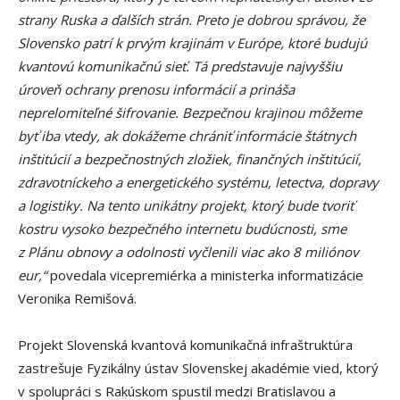
strany Ruska a ďalších strán. Preto je dobrou správou, že
Slovensko patrí k prvým krajinám v Európe, ktoré budujú
kvantovú komunikačnú sieť. Tá predstavuje najvyššiu
úroveň ochrany prenosu informácií a prináša
neprelomiteľné šifrovanie. Bezpečnou krajinou môžeme
byť iba vtedy, ak dokážeme chrániť informácie štátnych
inštitúcií a bezpečnostných zložiek, finančných inštitúcií,
zdravotníckeho a energetického systému, letectva, dopravy
a logistiky. Na tento unikátny projekt, ktorý bude tvoriť
kostru vysoko bezpečného internetu budúcnosti, sme
z Plánu obnovy a odolnosti vyčlenili viac ako 8 miliónov
eur,“
povedala vicepremiérka a ministerka informatizácie
Veronika Remišová.
Projekt Slovenská kvantová komunikačná infraštruktúra
zastrešuje Fyzikálny ústav Slovenskej akadémie vied, ktorý
v spolupráci s Rakúskom spustil medzi Bratislavou a