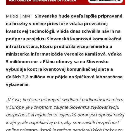
MIRRI |MM|
Slovensko bude oveľa lepšie pripravené
na hrozby v online priestore vďaka prevratnej
kvantovej technológii. Vláda dnes schválila návrh na
podporu projektu Slovenská kvantová komunikačná
infraštruktúra, ktorú predložila vicepremiérka a
ministerka informatizácie Veronika Remišová. Vďaka
5 miliónom eur z Plánu obnovy sa na Slovensku
vybuduje kostra kvantovej komunikačnej siete a
ďalších 3,2 milióna eur pôjde na špičkové laboratórne
vybavenie.
„V čase, keď sme priamymi svedkami podkopávania mieru
v Európe, je v životnom záujme Slovenska zvyšovať svoju
bezpečnosť. A nejde len o vojenskú obranyschopnosť našej
krajiny, ale napríklad aj o to, aby sme zaistili bezpečnosť
online priestoru, ktorý je terčom nepriateľských útokov zo