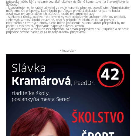
príspevky môžu byť zmazané bez akéhokoľvek ďalšieho komentovania a zverejňovania
dôvodov.
- Upozorňujeme, že každý užívateľ za svoje konanie plne zodpovedá sám. Administrátor
môže zmazať príspevky, ktoré budú porušovať pravidlá diskusie, prípadne budú
obsahovať reklamu, alebo ich súčasťou budú reklamné odkazy.
- Akékoľvek útoky, osočovanie a invektívy voči podpísaným autorom článkov redakcii,
alebo vydavateľovi budú zmazané, resp. v prípade, že budú zakladať podstatu
niektorého z trestných činov, alebo iného porušenia zákona, autor príspevku by mal
počítať s možnosťou zjednania nápravy právnou cestou.
- Vydavateľ novín a redakcia nezodpovedá za obsah príspevkov diskutujúcich a nenesie
prípadné právne následky za názory autorov príspevkov.
- Inzercia -