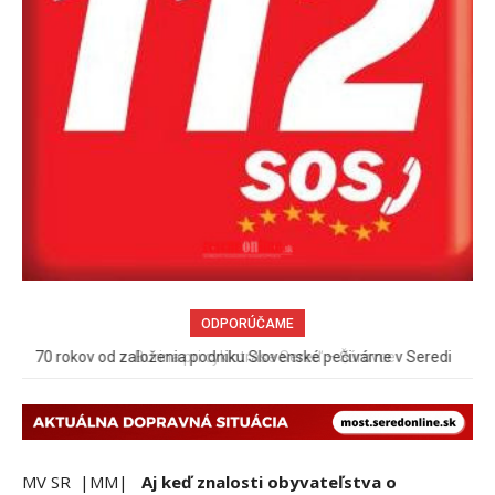
ODPORÚČAME
Burina pri cyklotrase Sereď – Šúrovce
MV SR |MM|
Aj keď znalosti obyvateľstva o