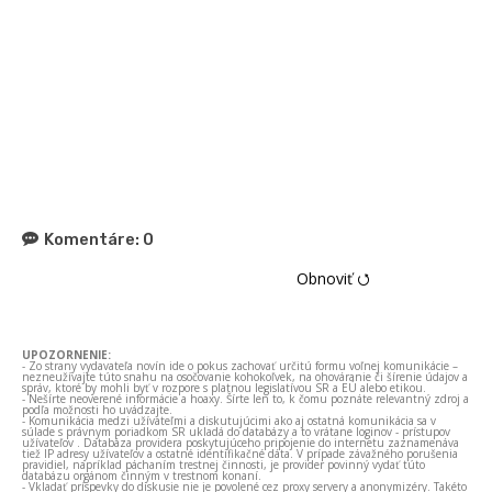
Komentáre:
0
Obnoviť ⭯
UPOZORNENIE:
- Zo strany vydavateľa novín ide o pokus zachovať určitú formu voľnej komunikácie –
nezneužívajte túto snahu na osočovanie kohokoľvek, na ohováranie či šírenie údajov a
správ, ktoré by mohli byť v rozpore s platnou legislatívou SR a EÚ alebo etikou.
- Nešírte neoverené informácie a hoaxy. Šírte len to, k čomu poznáte relevantný zdroj a
podľa možnosti ho uvádzajte.
- Komunikácia medzi užívateľmi a diskutujúcimi ako aj ostatná komunikácia sa v
súlade s právnym poriadkom SR ukladá do databázy a to vrátane loginov - prístupov
užívateľov . Databáza providera poskytujúceho pripojenie do internetu zaznamenáva
tiež IP adresy užívateľov a ostatné identifikačné dáta. V prípade závažného porušenia
pravidiel, napríklad páchaním trestnej činnosti, je provider povinný vydať túto
databázu orgánom činným v trestnom konaní.
- Vkladať príspevky do diskusie nie je povolené cez proxy servery a anonymizéry. Takéto