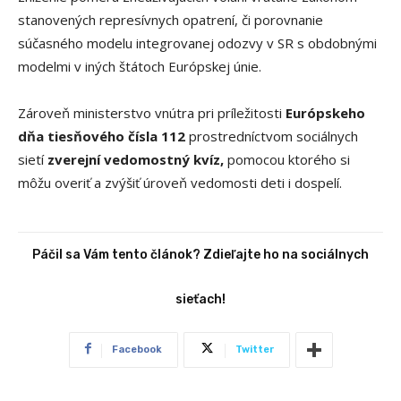
stanovených represívnych opatrení, či porovnanie
súčasného modelu integrovanej odozvy v SR s obdobnými
modelmi v iných štátoch Európskej únie.
Zároveň ministerstvo vnútra pri príležitosti
Európskeho
dňa tiesňového čísla 112
prostredníctvom sociálnych
sietí
zverejní vedomostný kvíz,
pomocou ktorého si
môžu overiť a zvýšiť úroveň vedomosti deti i dospelí.
Páčil sa Vám tento článok? Zdieľajte ho na sociálnych
sieťach!
Facebook
Twitter