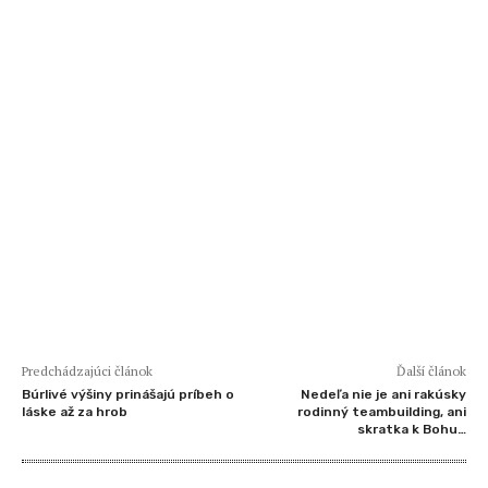
Predchádzajúci článok
Ďalší článok
Búrlivé výšiny prinášajú príbeh o
Nedeľa nie je ani rakúsky
láske až za hrob
rodinný teambuilding, ani
skratka k Bohu…