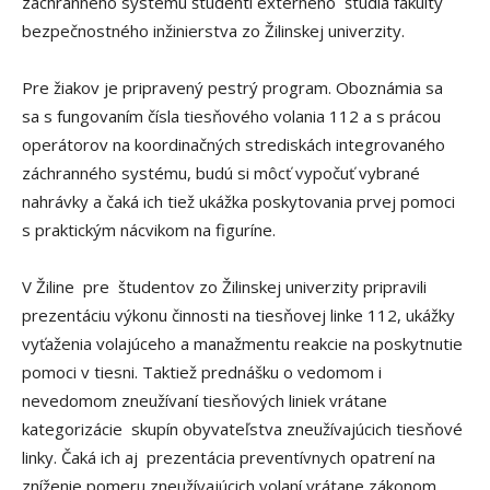
záchranného systému študenti externého štúdia fakulty
bezpečnostného inžinierstva zo Žilinskej univerzity.
Pre žiakov je pripravený pestrý program. Oboznámia sa
sa s fungovaním čísla tiesňového volania 112 a s prácou
operátorov na koordinačných strediskách integrovaného
záchranného systému, budú si môcť vypočuť vybrané
nahrávky a čaká ich tiež ukážka poskytovania prvej pomoci
s praktickým nácvikom na figuríne.
V Žiline pre študentov zo Žilinskej univerzity pripravili
prezentáciu výkonu činnosti na tiesňovej linke 112, ukážky
vyťaženia volajúceho a manažmentu reakcie na poskytnutie
pomoci v tiesni. Taktiež prednášku o vedomom i
nevedomom zneužívaní tiesňových liniek vrátane
kategorizácie skupín obyvateľstva zneužívajúcich tiesňové
linky. Čaká ich aj prezentácia preventívnych opatrení na
zníženie pomeru zneužívajúcich volaní vrátane zákonom