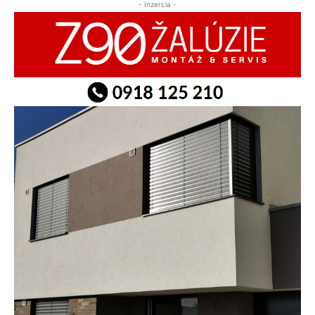
- Inzercia -