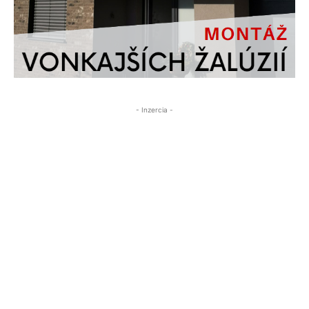
- Inzercia -