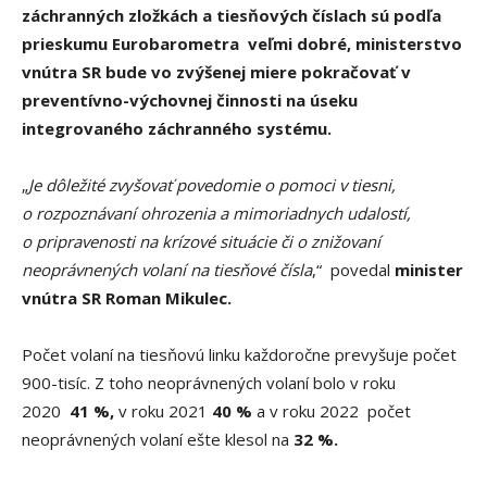
záchranných zložkách a tiesňových číslach sú podľa
prieskumu Eurobarometra veľmi dobré,
ministerstvo
vnútra SR bude vo zvýšenej miere pokračovať v
preventívno-výchovnej činnosti na úseku
integrovaného záchranného systému.
„
Je dôležité zvyšovať povedomie o pomoci v tiesni,
o rozpoznávaní ohrozenia a mimoriadnych udalostí,
o pripravenosti na krízové situácie či o znižovaní
neoprávnených volaní na tiesňové čísla
,“
povedal
minister
vnútra SR Roman Mikulec.
Počet volaní na tiesňovú linku každoročne prevyšuje počet
900-tisíc. Z toho neoprávnených volaní bolo v roku
2020
41 %,
v roku 2021
40 %
a v roku 2022 počet
neoprávnených volaní ešte klesol na
32 %.