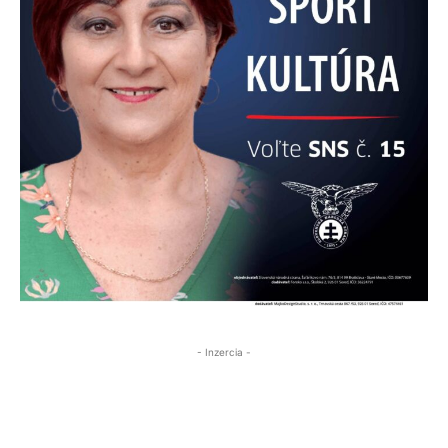
- Inzercia -