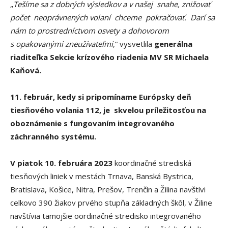
„
Tešíme sa z dobrých výsledkov a v našej snahe, znižovať
počet neoprávnených volaní chceme pokračovať. Darí sa
nám to prostredníctvom osvety a dohovorom
s opakovanými zneužívateľmi
,“ vysvetlila
generálna
riaditeľka Sekcie krízového riadenia MV SR Michaela
Kaňová.
11. február, kedy si pripomíname Európsky deň
tiesňového volania 112, je skvelou príležitosťou na
oboznámenie s fungovaním integrovaného
záchranného systému.
V piatok 10. februára 2023
koordinačné strediská
tiesňových liniek v mestách Trnava, Banská Bystrica,
Bratislava, Košice, Nitra, Prešov, Trenčín a Žilina navštívi
celkovo 390 žiakov prvého stupňa základných škôl, v Žiline
navštívia tamojšie oordinačné stredisko integrovaného