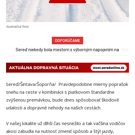
ilustračná foto
ODPORÚČAME
Pri venčení na Jesenského ulici mal usmrtiť psíka vlčiak, ktorý
mal voľne behať
Sereď/Šintava/Šoporňa/ Pravdepodobne mierny poprašok
snehu na ceste v kombinácii s piatkovom štandardne
zvýšenou premávkou, bude dnes spôsobovať škodové
udalosti a dopravné nehody na našich cestách.
V našej lokalite už dlhší čas nesnežilo a tak väčšina vodičov
akosi zabudla na nutnosť zmeniť spôsob a štýl jazdy,