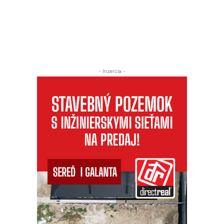
- Inzercia -