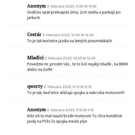
Anonym
3. februára 2023, 11:59 At 11:59
Vodičov opäť prekvapila zima. 2cm snehu a parkujú po
jarkoch.
Cestár
3. februára 2023, 12:24 At 12:24
To je tak keď telce jazdia na letných pneumatikách
Mladíci
3. februára 2023, 12:43 At 12:43
Povedzte mi ,prosím Vás , že to bol nejaký mladík , na BMW
alebo na Golfe
qwerty
4. februára 2023, 0:12 At 0:12
To je tak, ked telce stláčajú spojku a nebrzdia motorom!!!
Anonym
4. februára 2023, 9:15 At 9:15
Kdo ich to mal naučiť brzdiť motorom To chce kondičné
jazdy na PV3s 2x spojka medzi plyn