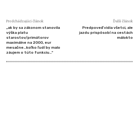
Predchádzajúci článok
Ďalší článok
„ak by sa zákonom stanovila
Predpoveď vidia všetci, ale
výška platu
jazdu prispôsobí na cestách
starostov/primátorov
málokto
maximálne na 2000, eur
mesačne…koľko ľudí by malo
záujem o túto funkciu…“