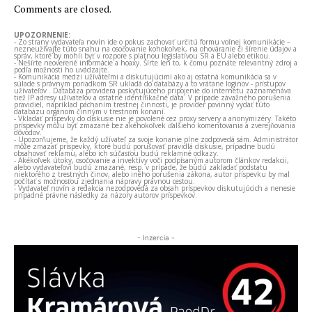
Comments are closed.
UPOZORNENIE:
- Zo strany vydavateľa novín ide o pokus zachovať určitú formu voľnej komunikácie –
nezneužívajte túto snahu na osočovanie kohokoľvek, na ohováranie či šírenie údajov a
správ, ktoré by mohli byť v rozpore s platnou legislatívou SR a EÚ alebo etikou.
- Nešírte neoverené informácie a hoaxy. Šírte len to, k čomu poznáte relevantný zdroj a
podľa možnosti ho uvádzajte.
- Komunikácia medzi užívateľmi a diskutujúcimi ako aj ostatná komunikácia sa v
súlade s právnym poriadkom SR ukladá do databázy a to vrátane loginov - prístupov
užívateľov . Databáza providera poskytujúceho pripojenie do internetu zaznamenáva
tiež IP adresy užívateľov a ostatné identifikačné dáta. V prípade závažného porušenia
pravidiel, napríklad páchaním trestnej činnosti, je provider povinný vydať túto
databázu orgánom činným v trestnom konaní.
- Vkladať príspevky do diskusie nie je povolené cez proxy servery a anonymizéry. Takéto
príspevky môžu byť zmazané bez akéhokoľvek ďalšieho komentovania a zverejňovania
dôvodov.
- Upozorňujeme, že každý užívateľ za svoje konanie plne zodpovedá sám. Administrátor
môže zmazať príspevky, ktoré budú porušovať pravidlá diskusie, prípadne budú
obsahovať reklamu, alebo ich súčasťou budú reklamné odkazy.
- Akékoľvek útoky, osočovanie a invektívy voči podpísaným autorom článkov redakcii,
alebo vydavateľovi budú zmazané, resp. v prípade, že budú zakladať podstatu
niektorého z trestných činov, alebo iného porušenia zákona, autor príspevku by mal
počítať s možnosťou zjednania nápravy právnou cestou.
- Vydavateľ novín a redakcia nezodpovedá za obsah príspevkov diskutujúcich a nenesie
prípadné právne následky za názory autorov príspevkov.
- Inzercia -