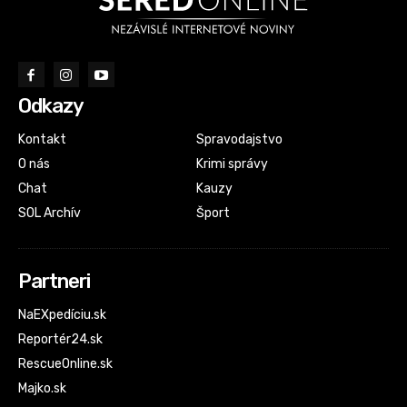
Odkazy
Kontakt
Spravodajstvo
O nás
Krimi správy
Chat
Kauzy
SOL Archív
Šport
Partneri
NaEXpedíciu.sk
Reportér24.sk
RescueOnline.sk
Majko.sk