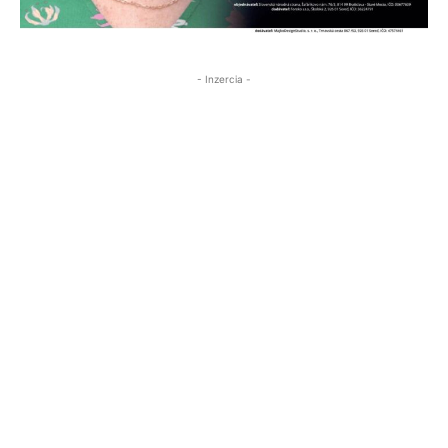
- Inzercia -