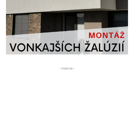
- Inzercia -