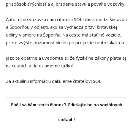
prispôsobiť rýchlosť a aj brzdenie stavu a povahe vozovky.
Auto mimo vozovku nám čitatelia SOL hlásia medzi Šintavou
a Šoporňou v oblasti, ako sa vychádza z tzv. šintavskej
doliny v smere na Šoporňu. Na ceste má stáť iné vozidlo,
preto zvýšte pozornosť nielen pri prejazde touto lokalitou.
Jazdite opatrne a uvedomte si, že fyzikálne zákony platia aj
na cestách a tie oklameme ťažko!
Za aktuálnu informáciu ďakujeme čitateľovi SOL
Páčil sa Vám tento článok? Zdieľajte ho na sociálnych
sieťach!