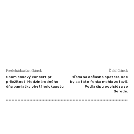
Predchádzajúci článok
Ďalší článok
Spomienkový koncert pri
Hľadá sa dočasná opatera, kde
príležitosti Medzinárodného
by sa táto fenka mohla zotaviť.
dňa pamiatky obetí holokaustu
Podľa čipu pochádza zo
Serede.