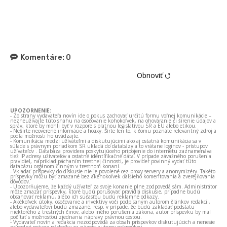
Komentáre:
0
Obnoviť ⭯
UPOZORNENIE:
- Zo strany vydavateľa novín ide o pokus zachovať určitú formu voľnej komunikácie –
nezneužívajte túto snahu na osočovanie kohokoľvek, na ohováranie či šírenie údajov a
správ, ktoré by mohli byť v rozpore s platnou legislatívou SR a EÚ alebo etikou.
- Nešírte neoverené informácie a hoaxy. Šírte len to, k čomu poznáte relevantný zdroj a
podľa možnosti ho uvádzajte.
- Komunikácia medzi užívateľmi a diskutujúcimi ako aj ostatná komunikácia sa v
súlade s právnym poriadkom SR ukladá do databázy a to vrátane loginov - prístupov
užívateľov . Databáza providera poskytujúceho pripojenie do internetu zaznamenáva
tiež IP adresy užívateľov a ostatné identifikačné dáta. V prípade závažného porušenia
pravidiel, napríklad páchaním trestnej činnosti, je provider povinný vydať túto
databázu orgánom činným v trestnom konaní.
- Vkladať príspevky do diskusie nie je povolené cez proxy servery a anonymizéry. Takéto
príspevky môžu byť zmazané bez akéhokoľvek ďalšieho komentovania a zverejňovania
dôvodov.
- Upozorňujeme, že každý užívateľ za svoje konanie plne zodpovedá sám. Administrátor
môže zmazať príspevky, ktoré budú porušovať pravidlá diskusie, prípadne budú
obsahovať reklamu, alebo ich súčasťou budú reklamné odkazy.
- Akékoľvek útoky, osočovanie a invektívy voči podpísaným autorom článkov redakcii,
alebo vydavateľovi budú zmazané, resp. v prípade, že budú zakladať podstatu
niektorého z trestných činov, alebo iného porušenia zákona, autor príspevku by mal
počítať s možnosťou zjednania nápravy právnou cestou.
- Vydavateľ novín a redakcia nezodpovedá za obsah príspevkov diskutujúcich a nenesie
prípadné právne následky za názory autorov príspevkov.