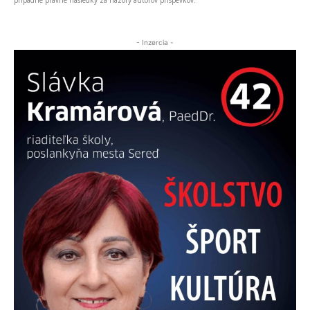
- Inzercia -