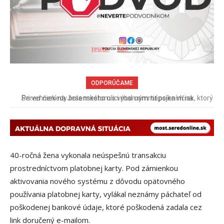
ODPORÚČAME
Pri venčení na Jesenského ulici mal usmrtiť psíka vlčiak, ktorý
mal voľne behať
40-ročná žena vykonala neúspešnú transakciu
prostredníctvom platobnej karty. Pod zámienkou
aktivovania nového systému z dôvodu opätovného
používania platobnej karty, vylákal neznámy páchateľ od
poškodenej bankové údaje, ktoré poškodená zadala cez
link doručený e-mailom.