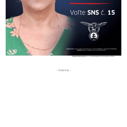
- Inzercia -