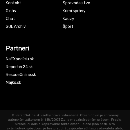
Kontakt
Spravodajstvo
O nás
Krimi správy
Chat
Kauzy
SOL Archív
Šport
Partneri
NaEXpedíciu.sk
Reportér24.sk
RescueOnline.sk
Majko.sk
© SeredOnLine.sk všetky práva vyhradené. Obsah novín je chránený
autorským zákonom č. 618/2003 Z.z. a medzinárodným právom. Prepis ,
šírenie, či ďalšie kopírovanie tohto obsahu alebo jeho časti, a to
akýmkoľvek spôsobom je bez predchádzajúceho súhlasu vydavateľa alebo