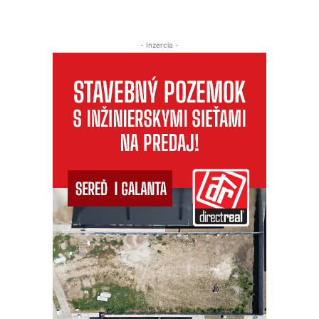
- Inzercia -