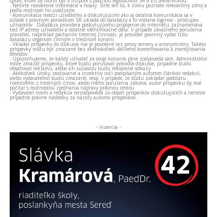
správ, ktoré by mohli byť v rozpore s platnou legislatívou SR a EÚ alebo etikou.
- Nešírte neoverené informácie a hoaxy. Šírte len to, k čomu poznáte relevantný zdroj a
podľa možnosti ho uvádzajte.
- Komunikácia medzi užívateľmi a diskutujúcimi ako aj ostatná komunikácia sa v
súlade s právnym poriadkom SR ukladá do databázy a to vrátane loginov - prístupov
užívateľov . Databáza providera poskytujúceho pripojenie do internetu zaznamenáva
tiež IP adresy užívateľov a ostatné identifikačné dáta. V prípade závažného porušenia
pravidiel, napríklad páchaním trestnej činnosti, je provider povinný vydať túto
databázu orgánom činným v trestnom konaní.
- Vkladať príspevky do diskusie nie je povolené cez proxy servery a anonymizéry. Takéto
príspevky môžu byť zmazané bez akéhokoľvek ďalšieho komentovania a zverejňovania
dôvodov.
- Upozorňujeme, že každý užívateľ za svoje konanie plne zodpovedá sám. Administrátor
môže zmazať príspevky, ktoré budú porušovať pravidlá diskusie, prípadne budú
obsahovať reklamu, alebo ich súčasťou budú reklamné odkazy.
- Akékoľvek útoky, osočovanie a invektívy voči podpísaným autorom článkov redakcii,
alebo vydavateľovi budú zmazané, resp. v prípade, že budú zakladať podstatu
niektorého z trestných činov, alebo iného porušenia zákona, autor príspevku by mal
počítať s možnosťou zjednania nápravy právnou cestou.
- Vydavateľ novín a redakcia nezodpovedá za obsah príspevkov diskutujúcich a nenesie
prípadné právne následky za názory autorov príspevkov.
- Inzercia -