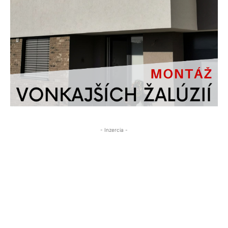
- Inzercia -