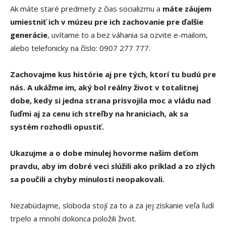
Ak máte staré predmety z čias socializmu a
máte záujem
umiestniť ich v múzeu pre ich zachovanie pre ďalšie
generácie
, uvítame to a bez váhania sa ozvite e-mailom,
alebo telefonicky na číslo: 0907 277 777.
Zachovajme kus histórie aj pre tých, ktorí tu budú pre
nás.
A ukážme im, aký bol reálny život v totalitnej
dobe, kedy si jedna strana prisvojila moc a vládu nad
ľuďmi aj za cenu ich streľby na hraniciach, ak sa
systém rozhodli opustiť.
Ukazujme a o dobe minulej hovorme našim deťom
pravdu, aby im dobré veci slúžili ako príklad a zo zlých
sa poučili a chyby minulosti neopakovali.
Nezabúdajme, sloboda stojí za to a za jej získanie veľa ľudí
trpelo a mnohí dokonca položili život.