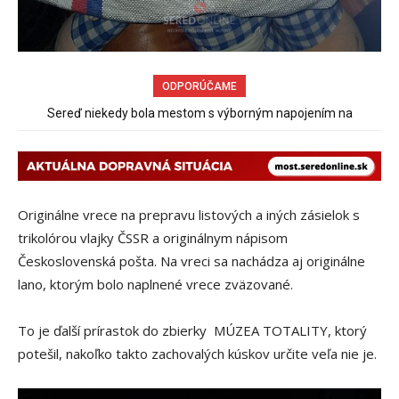
ODPORÚČAME
Sereď niekedy bola mestom s výborným napojením na
hromadnú dopravu – ANKETA
Originálne vrece na prepravu listových a iných zásielok s
trikolórou vlajky ČSSR a originálnym nápisom
Československá pošta. Na vreci sa nachádza aj originálne
lano, ktorým bolo naplnené vrece zväzované.
To je ďalší prírastok do zbierky MÚZEA TOTALITY, ktorý
potešil, nakoľko takto zachovalých kúskov určite veľa nie je.