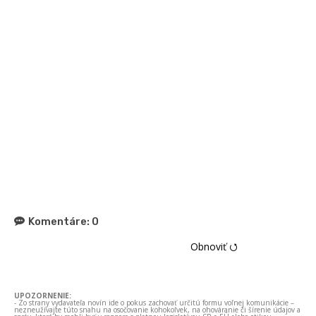
Komentáre:
0
Obnoviť ⭯
UPOZORNENIE:
- Zo strany vydavateľa novín ide o pokus zachovať určitú formu voľnej komunikácie –
nezneužívajte túto snahu na osočovanie kohokoľvek, na ohováranie či šírenie údajov a