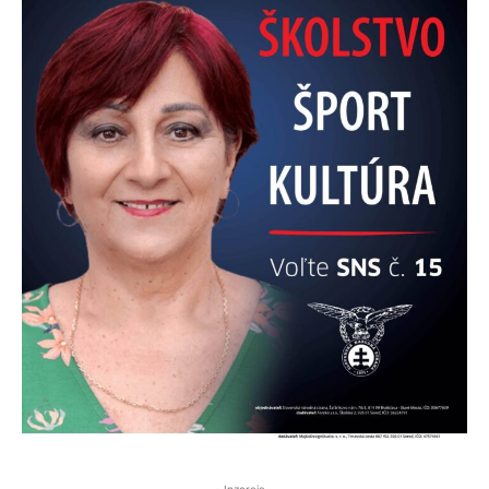
- Inzercia -