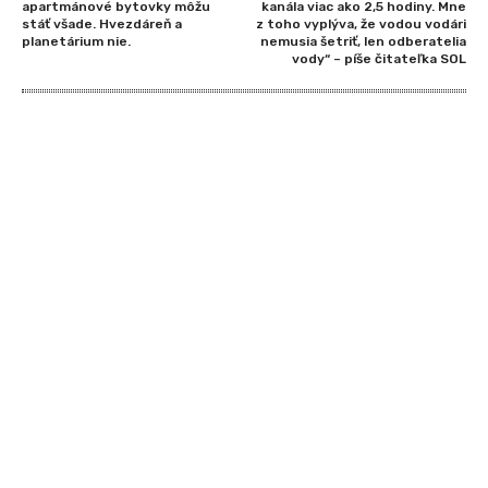
apartmánové bytovky môžu
kanála viac ako 2,5 hodiny. Mne
stáť všade. Hvezdáreň a
z toho vyplýva, že vodou vodári
planetárium nie.
nemusia šetriť, len odberatelia
vody“ – píše čitateľka SOL