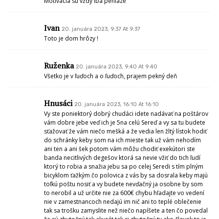
Motivácia sú vždy iba peniaze
Ivan
20. januára 2023, 9:37 At 9:37
Toto je dom hrôzy !
Ruženka
20. januára 2023, 9:40 At 9:40
Všetko je v ľuďoch a o ľuďoch, prajem pekný deň
Hnusáci
20. januára 2023, 16:10 At 16:10
Vy ste poniektorý dobrý chudáci idete nadávať na poštárov
vám dobre jebe veď ich je 5na celú Sereď a vy sa tu budete
sťažovať že vám niečo mešká a že vedia len žltý lístok hodiť
do schránky keby som na ich mieste tak už vám nehodím
ani ten a ani šek potom vám môžu chodiť exekútori ste
banda necitlivých degešov ktorá sa nevie vžiť do tich ľudí
ktorý to robia a snažia jebu sa po celej Seredi s tím plným
bicyklom ťažkým čo polovica z vás by sa dosrala keby majú
toľkú poštu nosiť a vy budete nevďačný ja osobne by som
to nerobil a už určite nie za 600€ chybu hľadajte vo vedení
nie v zamestnancoch nedajú im nič ani to teplé oblečenie
tak sa trošku zamyslite než niečo napíšete a ten čo povedal