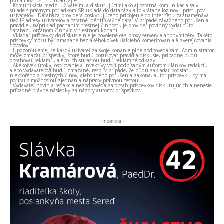
podľa možnosti ho uvádzajte.
- Komunikácia medzi užívateľmi a diskutujúcimi ako aj ostatná komunikácia sa v
súlade s právnym poriadkom SR ukladá do databázy a to vrátane loginov - prístupov
užívateľov . Databáza providera poskytujúceho pripojenie do internetu zaznamenáva
tiež IP adresy užívateľov a ostatné identifikačné dáta. V prípade závažného porušenia
pravidiel, napríklad páchaním trestnej činnosti, je provider povinný vydať túto
databázu orgánom činným v trestnom konaní.
- Vkladať príspevky do diskusie nie je povolené cez proxy servery a anonymizéry. Takéto
príspevky môžu byť zmazané bez akéhokoľvek ďalšieho komentovania a zverejňovania
dôvodov.
- Upozorňujeme, že každý užívateľ za svoje konanie plne zodpovedá sám. Administrátor
môže zmazať príspevky, ktoré budú porušovať pravidlá diskusie, prípadne budú
obsahovať reklamu, alebo ich súčasťou budú reklamné odkazy.
- Akékoľvek útoky, osočovanie a invektívy voči podpísaným autorom článkov redakcii,
alebo vydavateľovi budú zmazané, resp. v prípade, že budú zakladať podstatu
niektorého z trestných činov, alebo iného porušenia zákona, autor príspevku by mal
počítať s možnosťou zjednania nápravy právnou cestou.
- Vydavateľ novín a redakcia nezodpovedá za obsah príspevkov diskutujúcich a nenesie
prípadné právne následky za názory autorov príspevkov.
- Inzercia -