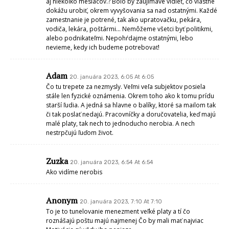
aj niekoľko mesiacov.? Bolo by zaujimavé vidieť, čo vlastne
dokážu urobiť, okrem vyvyšovania sa nad ostatnými. Každé
zamestnanie je potrené, tak ako upratovačku, pekára,
vodiča, lekára, poštármi… Nemôžeme všetci byť politikmi,
alebo podnikateľmi. Nepohŕdajme ostatnými, lebo
nevieme, kedy ich budeme potrebovať!
Adam
20. januára 2023, 6:05 At 6:05
Čo tu trepete za nezmysly. Veľmi veľa subjektov posiela
stále len fyzické oznámenia. Okrem toho ako k tomu prídu
starší ľudia. A jedná sa hlavne o balíky, ktoré sa mailom tak
či tak poslať nedajú. Pracovníčky a doručovatelia, keď majú
malé platy, tak nech to jednoducho nerobia. A nech
nestrpčujú ľuďom život.
Zuzka
20. januára 2023, 6:54 At 6:54
Ako vidíme nerobis
Anonym
20. januára 2023, 7:10 At 7:10
To je to tunelovanie menezment veľké platy a tí čo
roznášajú poštu majú najmenej Čo by mali mať najviac