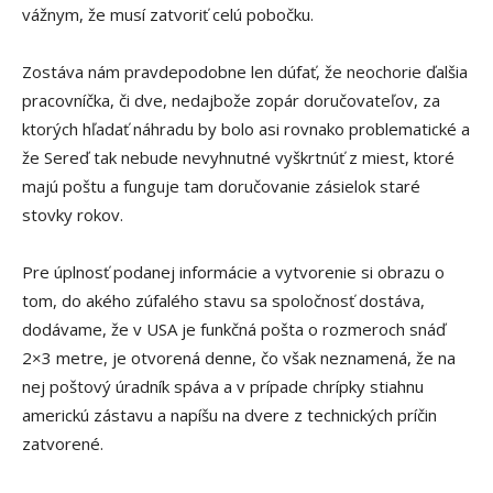
vážnym, že musí zatvoriť celú pobočku.
Zostáva nám pravdepodobne len dúfať, že neochorie ďalšia
pracovníčka, či dve, nedajbože zopár doručovateľov, za
ktorých hľadať náhradu by bolo asi rovnako problematické a
že Sereď tak nebude nevyhnutné vyškrtnúť z miest, ktoré
majú poštu a funguje tam doručovanie zásielok staré
stovky rokov.
Pre úplnosť podanej informácie a vytvorenie si obrazu o
tom, do akého zúfalého stavu sa spoločnosť dostáva,
dodávame, že v USA je funkčná pošta o rozmeroch snáď
2×3 metre, je otvorená denne, čo však neznamená, že na
nej poštový úradník spáva a v prípade chrípky stiahnu
americkú zástavu a napíšu na dvere z technických príčin
zatvorené.