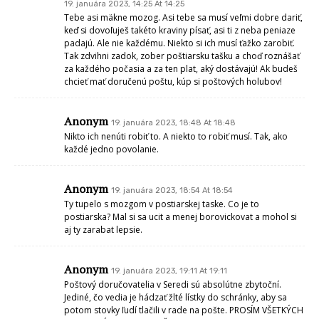
19. januára 2023, 14:25 At 14:25
Tebe asi mäkne mozog. Asi tebe sa musí veľmi dobre dariť,
keď si dovoľuješ takéto kraviny písať, asi ti z neba peniaze
padajú. Ale nie každému. Niekto si ich musí ťažko zarobiť.
Tak zdvihni zadok, zober poštiarsku tašku a choď roznášať
za každého počasia a za ten plat, aký dostávajú! Ak budeš
chcieť mať doručenú poštu, kúp si poštových holubov!
Anonym
19. januára 2023, 18:48 At 18:48
Nikto ich nenúti robiť to. A niekto to robiť musí. Tak, ako
každé jedno povolanie.
Anonym
19. januára 2023, 18:54 At 18:54
Ty tupelo s mozgom v postiarskej taske. Co je to
postiarska? Mal si sa ucit a menej borovickovat a mohol si
aj ty zarabat lepsie.
Anonym
19. januára 2023, 19:11 At 19:11
Poštový doručovatelia v Seredi sú absolútne zbytoční.
Jediné, čo vedia je hádzať žlté lístky do schránky, aby sa
potom stovky ľudí tlačili v rade na pošte. PROSÍM VŠETKÝCH