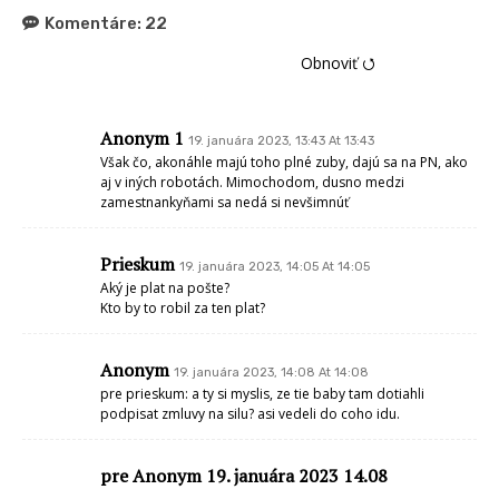
Komentáre:
22
Obnoviť ⭯
Anonym 1
19. januára 2023, 13:43 At 13:43
Však čo, akonáhle majú toho plné zuby, dajú sa na PN, ako
aj v iných robotách. Mimochodom, dusno medzi
zamestnankyňami sa nedá si nevšimnúť
Prieskum
19. januára 2023, 14:05 At 14:05
Aký je plat na pošte?
Kto by to robil za ten plat?
Anonym
19. januára 2023, 14:08 At 14:08
pre prieskum: a ty si myslis, ze tie baby tam dotiahli
podpisat zmluvy na silu? asi vedeli do coho idu.
pre Anonym 19. januára 2023 14.08