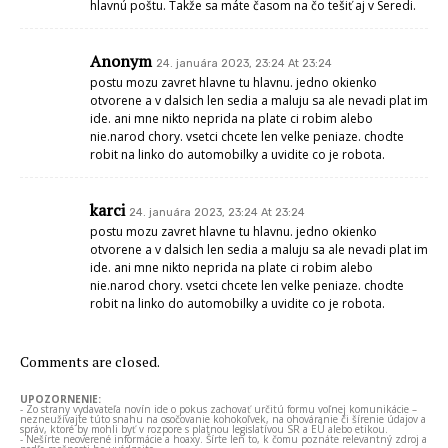
hlavnú poštu. Takže sa máte časom na čo tešiť aj v Seredi.
Anonym
24. januára 2023, 23:24 At 23:24
postu mozu zavret hlavne tu hlavnu. jedno okienko
otvorene a v dalsich len sedia a maluju sa ale nevadi plat im
ide. ani mne nikto neprida na plate ci robim alebo
nie.narod chory. vsetci chcete len velke peniaze. chodte
robit na linko do automobilky a uvidite co je robota.
karci
24. januára 2023, 23:24 At 23:24
postu mozu zavret hlavne tu hlavnu. jedno okienko
otvorene a v dalsich len sedia a maluju sa ale nevadi plat im
ide. ani mne nikto neprida na plate ci robim alebo
nie.narod chory. vsetci chcete len velke peniaze. chodte
robit na linko do automobilky a uvidite co je robota.
Comments are closed.
UPOZORNENIE:
- Zo strany vydavateľa novín ide o pokus zachovať určitú formu voľnej komunikácie –
nezneužívajte túto snahu na osočovanie kohokoľvek, na ohováranie či šírenie údajov a
správ, ktoré by mohli byť v rozpore s platnou legislatívou SR a EÚ alebo etikou.
- Nešírte neoverené informácie a hoaxy. Šírte len to, k čomu poznáte relevantný zdroj a