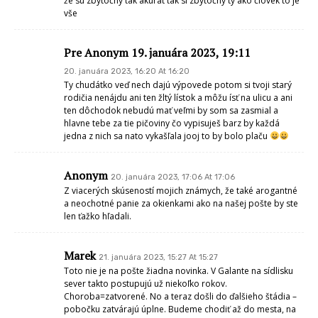
že sú zbytočný tak akurát tak si zbytočný ty ako človek to je
vše
Pre Anonym 19. januára 2023, 19:11
20. januára 2023, 16:20 At 16:20
Ty chudátko veď nech dajú výpovede potom si tvoji starý
rodičia nenájdu ani ten žltý lístok a môžu ísť na ulicu a ani
ten dôchodok nebudú mať veľmi by som sa zasmial a
hlavne tebe za tie pičoviny čo vypisuješ barz by každá
jedna z nich sa nato vykašľala jooj to by bolo plaču
Anonym
20. januára 2023, 17:06 At 17:06
Z viacerých skúseností mojich známych, že také arogantné
a neochotné panie za okienkami ako na našej pošte by ste
len ťažko hľadali.
Marek
21. januára 2023, 15:27 At 15:27
Toto nie je na pošte žiadna novinka. V Galante na sídlisku
sever takto postupujú už niekoľko rokov.
Choroba=zatvorené. No a teraz došli do ďalšieho štádia –
pobočku zatvárajú úplne. Budeme chodiť až do mesta, na