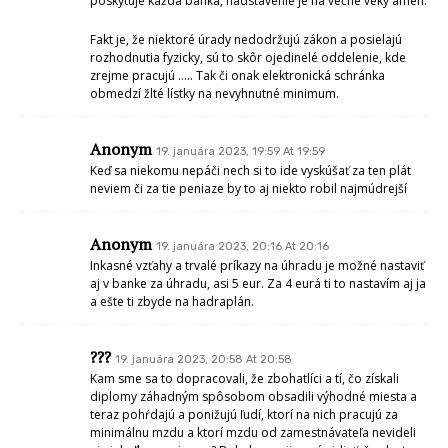
poskytuje každá banka, nadstavenie je na večné veky amen.
Fakt je, že niektoré úrady nedodržujú zákon a posielajú
rozhodnutia fyzicky, sú to skôr ojedinelé oddelenie, kde
zrejme pracujú ….. Tak či onak elektronická schránka
obmedzí žlté lístky na nevyhnutné minimum.
Anonym
19. januára 2023, 19:59 At 19:59
Keď sa niekomu nepáči nech si to ide vyskúšať za ten plát
neviem či za tie peniaze by to aj niekto robil najmúdrejší
Anonym
19. januára 2023, 20:16 At 20:16
Inkasné vzťahy a trvalé príkazy na úhradu je možné nastaviť
aj v banke za úhradu, asi 5 eur. Za 4 eurá ti to nastavím aj ja
a ešte ti zbyde na hadraplán.
???
19. januára 2023, 20:58 At 20:58
Kam sme sa to dopracovali, že zbohatlíci a tí, čo získali
diplomy záhadným spôsobom obsadili výhodné miesta a
teraz pohŕdajú a ponižujú ľudí, ktorí na nich pracujú za
minimálnu mzdu a ktorí mzdu od zamestnávateľa nevideli