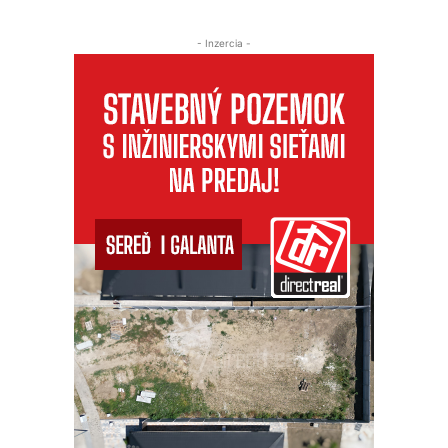
- Inzercia -