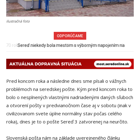
ilustračná foto
ODPORÚČAME
Sereď niekedy bola mestom s výborným napojením na
hromadnú dopravu – ANKETA
Pred koncom roka a následne dnes sme písali o vážnych
problémoch na seredskej pošte. Kým pred koncom roka to
bolo o nesplnených vlastnými nadriadenými daných sľuboch
a otvorení pošty v predvianočnom čase aj v sobotu (inak v
civilizovanom svete úplne normálny stav počas celého
roka), dnes je to o pošte Sereď 3 zatvorenej na neurčito.
Slovenská pošta nám na základe uverejneného článku