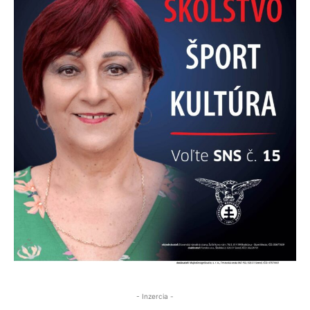
- Inzercia -