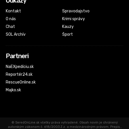
Odkazy
Kontakt
Spravodajstvo
O nás
Krimi správy
Chat
Kauzy
SOL Archív
Šport
Partneri
NaEXpedíciu.sk
Reportér24.sk
RescueOnline.sk
Majko.sk
© SeredOnLine.sk všetky práva vyhradené. Obsah novín je chránený
autorským zákonom č. 618/2003 Z.z. a medzinárodným právom. Prepis ,