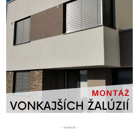
- Inzercia -