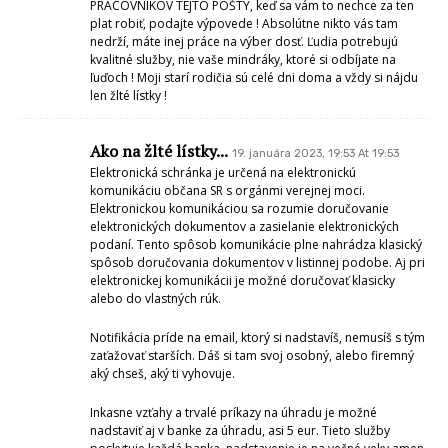
PRACOVNÍKOV TEJTO POŠTY, keď sa vám to nechce za ten
plat robiť, podajte výpovede ! Absolútne nikto vás tam
nedrží, máte inej práce na výber dosť. Ľudia potrebujú
kvalitné služby, nie vaše mindráky, ktoré si odbíjate na
ľuďoch ! Moji starí rodičia sú celé dni doma a vždy si nájdu
len žlté lístky !
Ako na žlté lístky...
19. januára 2023, 19:53 At 19:53
Elektronická schránka je určená na elektronickú
komunikáciu občana SR s orgánmi verejnej moci.
Elektronickou komunikáciou sa rozumie doručovanie
elektronických dokumentov a zasielanie elektronických
podaní. Tento spôsob komunikácie plne nahrádza klasický
spôsob doručovania dokumentov v listinnej podobe. Aj pri
elektronickej komunikácii je možné doručovať klasicky
alebo do vlastných rúk.
Notifikácia príde na email, ktorý si nadstavíš, nemusíš s tým
zaťažovať starších. Dáš si tam svoj osobný, alebo firemný
aký chseš, aký ti vyhovuje.
Inkasne vzťahy a trvalé príkazy na úhradu je možné
nadstaviť aj v banke za úhradu, asi 5 eur. Tieto služby