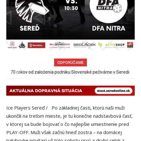
ODPORÚČAME
Sereď niekedy bola mestom s výborným napojením na
hromadnú dopravu – ANKETA
Ice Players Sereď /
Po základnej časti, ktorú naši muži
ukončili na treťom mieste, je tu konečne nadstavbová časť,
v ktorej sa bude bojovať o čo najlepšie umiestnenie pred
PLAY-OFF. Muži však začnú hneď zostra – na domácej
palubovke privítajú už túto sobotu prvý a druhý celok z