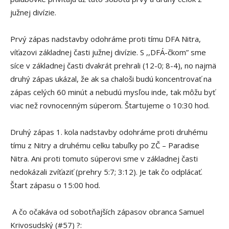
južnej divízie.
Prvý zápas nadstavby odohráme proti tímu DFA Nitra,
víťazovi základnej časti južnej divízie. S ,,DFÁ-čkom” sme
síce v základnej časti dvakrát prehrali (12-0; 8-4), no najmä
druhý zápas ukázal, že ak sa chaloši budú koncentrovať na
zápas celých 60 minút a nebudú mysľou inde, tak môžu byť
viac než rovnocenným súperom. Štartujeme o 10:30 hod.
Druhý zápas 1. kola nadstavby odohráme proti druhému
tímu z Nitry a druhému celku tabuľky po ZČ – Paradise
Nitra. Ani proti tomuto súperovi sme v základnej časti
nedokázali zvíťaziť (prehry 5:7; 3:12). Je tak čo odplácať.
Štart zápasu o 15:00 hod.
A čo očakáva od sobotňajších zápasov obranca Samuel
Krivosudský (#57) ?: