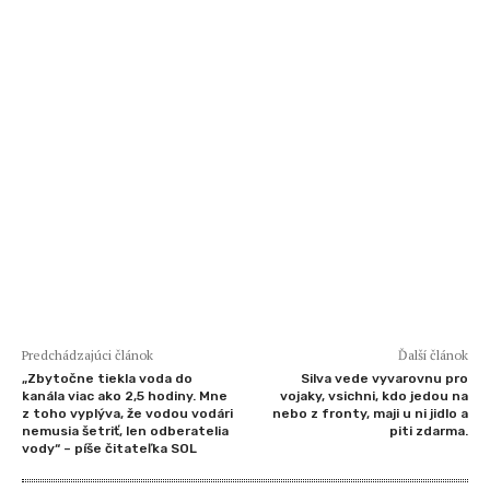
Predchádzajúci článok
Ďalší článok
„Zbytočne tiekla voda do
Silva vede vyvarovnu pro
kanála viac ako 2,5 hodiny. Mne
vojaky, vsichni, kdo jedou na
z toho vyplýva, že vodou vodári
nebo z fronty, maji u ni jidlo a
nemusia šetriť, len odberatelia
piti zdarma.
vody“ – píše čitateľka SOL