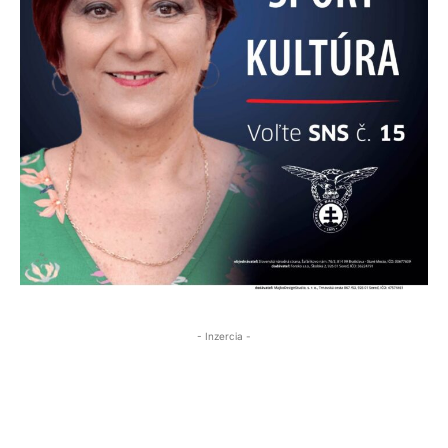
- Inzercia -