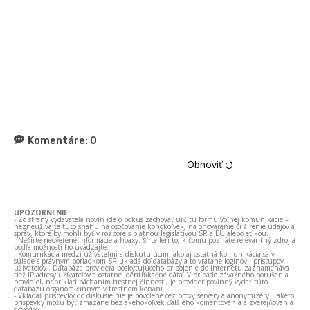
Komentáre:
0
Obnoviť ⭯
UPOZORNENIE:
- Zo strany vydavateľa novín ide o pokus zachovať určitú formu voľnej komunikácie –
nezneužívajte túto snahu na osočovanie kohokoľvek, na ohováranie či šírenie údajov a
správ, ktoré by mohli byť v rozpore s platnou legislatívou SR a EÚ alebo etikou.
- Nešírte neoverené informácie a hoaxy. Šírte len to, k čomu poznáte relevantný zdroj a
podľa možnosti ho uvádzajte.
- Komunikácia medzi užívateľmi a diskutujúcimi ako aj ostatná komunikácia sa v
súlade s právnym poriadkom SR ukladá do databázy a to vrátane loginov - prístupov
užívateľov . Databáza providera poskytujúceho pripojenie do internetu zaznamenáva
tiež IP adresy užívateľov a ostatné identifikačné dáta. V prípade závažného porušenia
pravidiel, napríklad páchaním trestnej činnosti, je provider povinný vydať túto
databázu orgánom činným v trestnom konaní.
- Vkladať príspevky do diskusie nie je povolené cez proxy servery a anonymizéry. Takéto
príspevky môžu byť zmazané bez akéhokoľvek ďalšieho komentovania a zverejňovania
dôvodov.