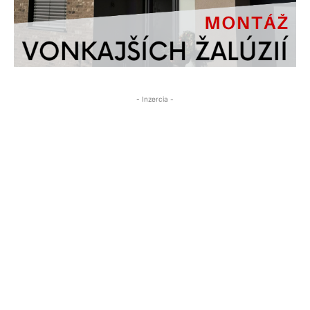
- Inzercia -