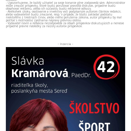
- Upozorňujeme, že každý užívateľ za svoje konanie plne zodpovedá sám. Administrátor
môže zmazať príspevky, ktoré budú porušovať pravidlá diskusie, prípadne budú
obsahovať reklamu, alebo ich súčasťou budú reklamné odkazy.
- Akékoľvek útoky, osočovanie a invektívy voči podpísaným autorom článkov redakcii,
alebo vydavateľovi budú zmazané, resp. v prípade, že budú zakladať podstatu
niektorého z trestných činov, alebo iného porušenia zákona, autor príspevku by mal
počítať s možnosťou zjednania nápravy právnou cestou.
- Vydavateľ novín a redakcia nezodpovedá za obsah príspevkov diskutujúcich a nenesie
prípadné právne následky za názory autorov príspevkov.
- Inzercia -