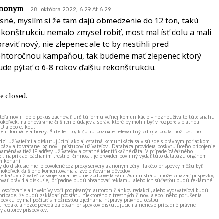
nonym
28. októbra 2022, 6:29 At 6:29
asné, myslím si že tam dajú obmedzenie do 12 ton, takú
ekonštrukciu nemalo zmysel robiť, most mal ísť dolu a mali
praviť nový, nie zlepenec ale to by nestihli pred
ohtoročnou kampaňou, tak budeme mať zlepenec ktorý
ude pýtať o 6-8 rokov ďalšiu rekonštrukciu.
 closed.
ateľa novín ide o pokus zachovať určitú formu voľnej komunikácie – nezneužívajte túto snahu
okoľvek, na ohováranie či šírenie údajov a správ, ktoré by mohli byť v rozpore s platnou
EÚ alebo etikou.
né informácie a hoaxy. Šírte len to, k čomu poznáte relevantný zdroj a podľa možnosti ho
zi užívateľmi a diskutujúcimi ako aj ostatná komunikácia sa v súlade s právnym poriadkom
bázy a to vrátane loginov - prístupov užívateľov . Databáza providera poskytujúceho pripojenie
amenáva tiež IP adresy užívateľov a ostatné identifikačné dáta. V prípade závažného
el, napríklad páchaním trestnej činnosti, je provider povinný vydať túto databázu orgánom
m konaní.
ky do diskusie nie je povolené cez proxy servery a anonymizéry. Takéto príspevky môžu byť
okoľvek ďalšieho komentovania a zverejňovania dôvodov.
e každý užívateľ za svoje konanie plne zodpovedá sám. Administrátor môže zmazať príspevky,
vať pravidlá diskusie, prípadne budú obsahovať reklamu, alebo ich súčasťou budú reklamné
, osočovanie a invektívy voči podpísaným autorom článkov redakcii, alebo vydavateľovi budú
prípade, že budú zakladať podstatu niektorého z trestných činov, alebo iného porušenia
spevku by mal počítať s možnosťou zjednania nápravy právnou cestou.
 a redakcia nezodpovedá za obsah príspevkov diskutujúcich a nenesie prípadné právne
y autorov príspevkov.