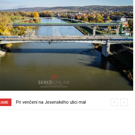
Pri venčení na Jesenského ulici mal
70 rokov od založenia podniku
ČAME
usmrtiť psíka vlčiak, ktorý mal voľne
Slovenské pečivárne v Seredi
behať