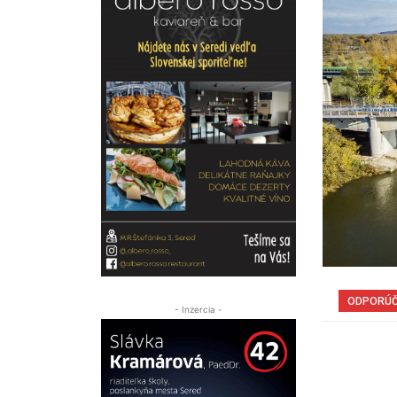
ODPORÚ
- Inzercia -