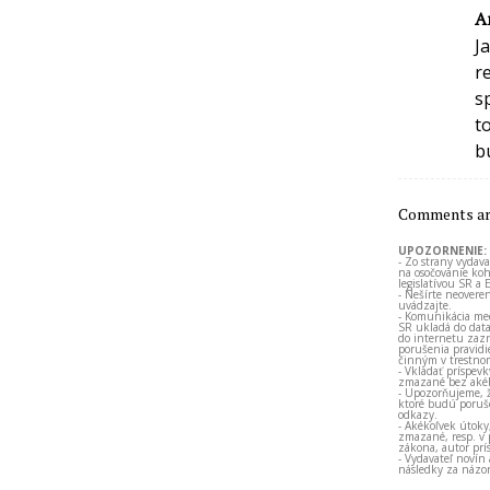
A
J
r
s
t
b
Comments are
UPOZORNENIE:
- Zo strany vydav
na osočovanie koh
legislatívou SR a 
- Nešírte neovere
uvádzajte.
- Komunikácia med
SR ukladá do data
do internetu zazn
porušenia pravidi
činným v trestno
- Vkladať príspev
zmazané bez akéh
- Upozorňujeme, ž
ktoré budú porušo
odkazy.
- Akékoľvek útoky
zmazané, resp. v 
zákona, autor prí
- Vydavateľ novín
následky za názor