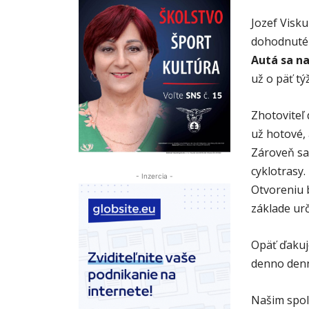
Jozef Visk
dohodnuté
Autá sa n
už o päť tý
Zhotoviteľ 
už hotové,
Zároveň sa 
cyklotrasy.
- Inzercia -
Otvoreniu b
základe ur
Opäť ďakuj
denno denne
Našim spol