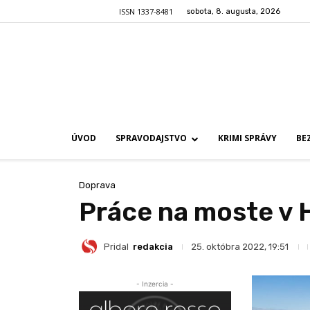
ISSN 1337-8481
sobota, 8. augusta, 2026
ÚVOD
SPRAVODAJSTVO
KRIMI SPRÁVY
BE
Doprava
Práce na moste v Hl
Pridal
redakcia
25. októbra 2022, 19:51
- Inzercia -