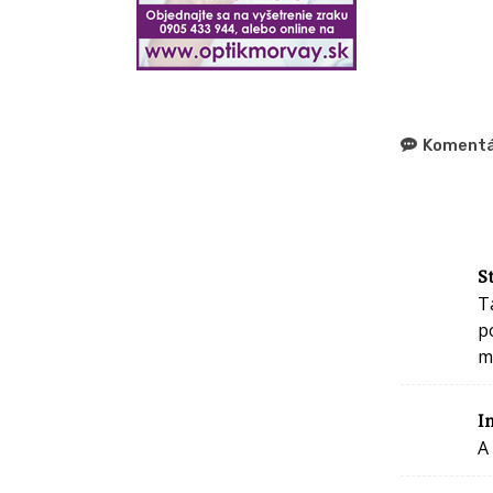
Komentá
S
T
p
m
I
A