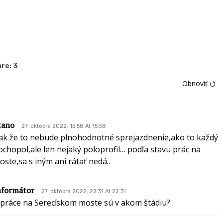
re:
3
Obnoviť ⭯
tano
27. októbra 2022, 15:58 At 15:58
ak že to nebude plnohodnotné sprejazdnenie,ako to každý
ochopol,ale len nejaký poloprofil… podľa stavu prác na
oste,sa s iným ani rátať nedá..
nformátor
27. októbra 2022, 22:31 At 22:31
 práce na Sereďskom moste sú v akom štádiu?