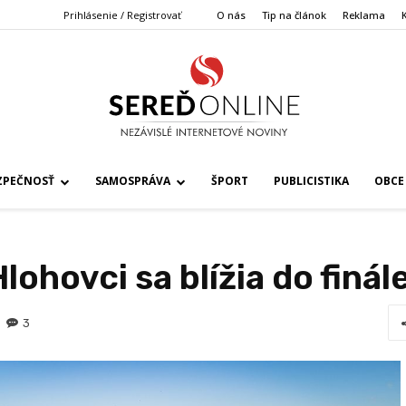
Prihlásenie / Registrovať
O nás
Tip na článok
Reklama
ZPEČNOSŤ
SAMOSPRÁVA
ŠPORT
PUBLICISTIKA
OBCE
ohovci sa blížia do finál
3