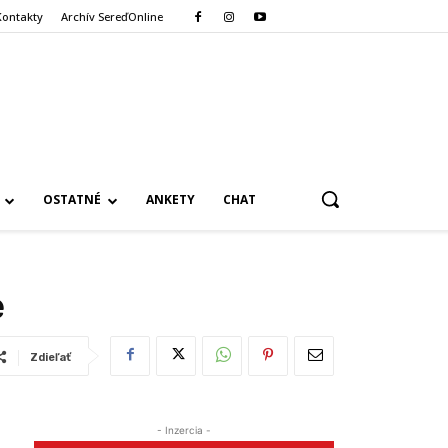
Kontakty
Archív SereďOnline
OSTATNÉ
ANKETY
CHAT
e
Zdieľať
- Inzercia -