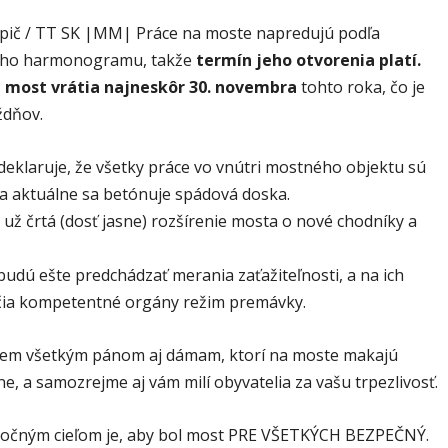
upič / TT SK |MM| Práce na moste napredujú podľa
ho harmonogramu, takže
termín jeho otvorenia platí.
a most vrátia najneskôr 30. novembra
tohto roka, čo je
ždňov.
deklaruje, že všetky práce vo vnútri mostného objektu sú
 a aktuálne sa betónuje spádová doska.
už črtá (dosť jasne) rozšírenie mosta o nové chodníky a
udú ešte predchádzať merania zaťažiteľnosti, a na ich
čia kompetentné orgány režim premávky.
em všetkým pánom aj dámam, ktorí na moste makajú
, a samozrejme aj vám milí obyvatelia za vašu trpezlivosť.
očným cieľom je, aby bol most PRE VŠETKÝCH BEZPEČNÝ.