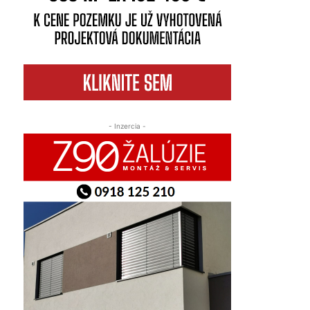
- Inzercia -