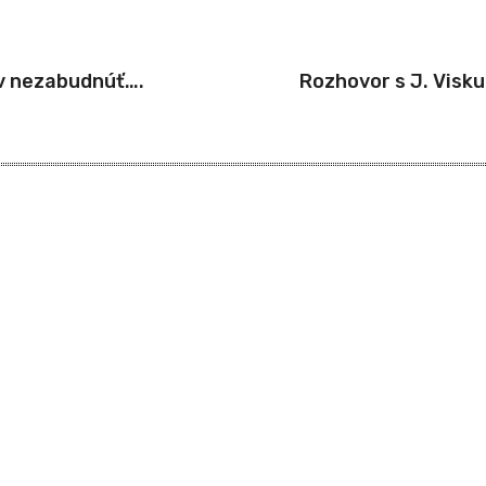
ov nezabudnúť….
Rozhovor s J. Visku