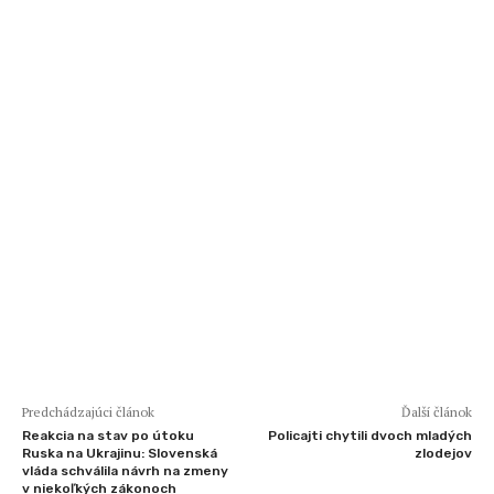
Predchádzajúci článok
Ďalší článok
Reakcia na stav po útoku
Policajti chytili dvoch mladých
Ruska na Ukrajinu: Slovenská
zlodejov
vláda schválila návrh na zmeny
v niekoľkých zákonoch