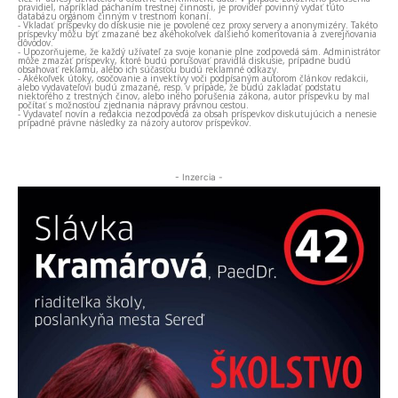
pravidiel, napríklad páchaním trestnej činnosti, je provider povinný vydať túto
databázu orgánom činným v trestnom konaní.
- Vkladať príspevky do diskusie nie je povolené cez proxy servery a anonymizéry. Takéto
príspevky môžu byť zmazané bez akéhokoľvek ďalšieho komentovania a zverejňovania
dôvodov.
- Upozorňujeme, že každý užívateľ za svoje konanie plne zodpovedá sám. Administrátor
môže zmazať príspevky, ktoré budú porušovať pravidlá diskusie, prípadne budú
obsahovať reklamu, alebo ich súčasťou budú reklamné odkazy.
- Akékoľvek útoky, osočovanie a invektívy voči podpísaným autorom článkov redakcii,
alebo vydavateľovi budú zmazané, resp. v prípade, že budú zakladať podstatu
niektorého z trestných činov, alebo iného porušenia zákona, autor príspevku by mal
počítať s možnosťou zjednania nápravy právnou cestou.
- Vydavateľ novín a redakcia nezodpovedá za obsah príspevkov diskutujúcich a nenesie
prípadné právne následky za názory autorov príspevkov.
- Inzercia -