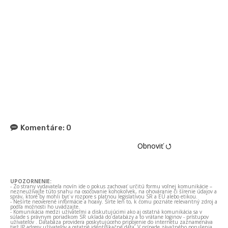
Komentáre:
0
Obnoviť ⭯
UPOZORNENIE:
- Zo strany vydavateľa novín ide o pokus zachovať určitú formu voľnej komunikácie –
nezneužívajte túto snahu na osočovanie kohokoľvek, na ohováranie či šírenie údajov a
správ, ktoré by mohli byť v rozpore s platnou legislatívou SR a EÚ alebo etikou.
- Nešírte neoverené informácie a hoaxy. Šírte len to, k čomu poznáte relevantný zdroj a
podľa možnosti ho uvádzajte.
- Komunikácia medzi užívateľmi a diskutujúcimi ako aj ostatná komunikácia sa v
súlade s právnym poriadkom SR ukladá do databázy a to vrátane loginov - prístupov
užívateľov . Databáza providera poskytujúceho pripojenie do internetu zaznamenáva
tiež IP adresy užívateľov a ostatné identifikačné dáta. V prípade závažného porušenia