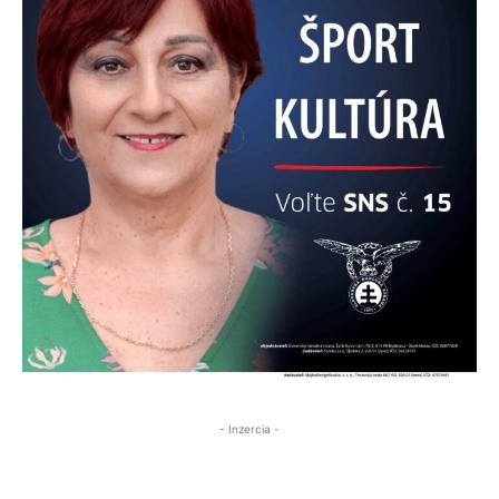
- Inzercia -