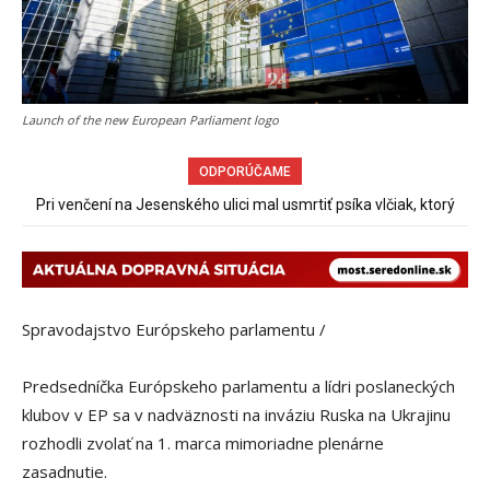
Launch of the new European Parliament logo
ODPORÚČAME
Pri venčení na Jesenského ulici mal usmrtiť psíka vlčiak, ktorý
Sereď niekedy bola mestom s výborným napojením na
hromadnú dopravu – ANKETA
mal voľne behať
Spravodajstvo Európskeho parlamentu /
Predsedníčka Európskeho parlamentu a lídri poslaneckých
klubov v EP sa v nadväznosti na inváziu Ruska na Ukrajinu
rozhodli zvolať na 1. marca mimoriadne plenárne
zasadnutie.