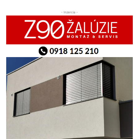
- Inzercia -