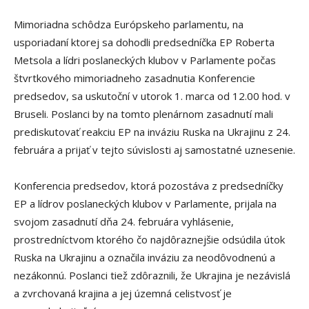
Mimoriadna schôdza Európskeho parlamentu, na
usporiadaní ktorej sa dohodli predsedníčka EP Roberta
Metsola a lídri poslaneckých klubov v Parlamente počas
štvrtkového mimoriadneho zasadnutia Konferencie
predsedov, sa uskutoční v utorok 1. marca od 12.00 hod. v
Bruseli. Poslanci by na tomto plenárnom zasadnutí mali
prediskutovať reakciu EP na inváziu Ruska na Ukrajinu z 24.
februára a prijať v tejto súvislosti aj samostatné uznesenie.
Konferencia predsedov, ktorá pozostáva z predsedníčky
EP a lídrov poslaneckých klubov v Parlamente, prijala na
svojom zasadnutí dňa 24. februára vyhlásenie,
prostredníctvom ktorého čo najdôraznejšie odsúdila útok
Ruska na Ukrajinu a označila inváziu za neodôvodnenú a
nezákonnú. Poslanci tiež zdôraznili, že Ukrajina je nezávislá
a zvrchovaná krajina a jej územná celistvosť je