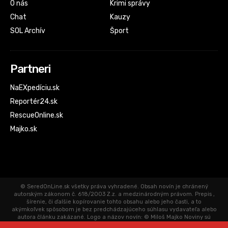
O nás
Krimi správy
Chat
Kauzy
SOL Archív
Šport
Partneri
NaEXpedíciu.sk
Reportér24.sk
RescueOnline.sk
Majko.sk
© SeredOnLine.sk všetky práva vyhradené. Obsah novín je chránený
autorským zákonom č. 618/2003 Z.z. a medzinárodným právom. Prepis ,
šírenie, či ďalšie kopírovanie tohto obsahu alebo jeho časti, a to
akýmkoľvek spôsobom je bez predchádzajúceho súhlasu vydavateľa alebo
autora článku zakázané. Logo a názov novín: © Miloš Majko Noviny sú
aktualizované priebežne. Články uverejnené na SeredOnLine.sk