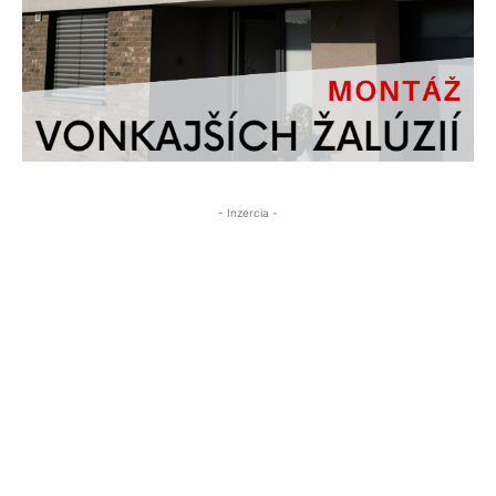
- Inzercia -