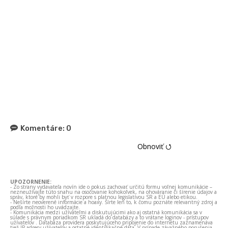
Komentáre:
0
Obnoviť ⭯
UPOZORNENIE:
- Zo strany vydavateľa novín ide o pokus zachovať určitú formu voľnej komunikácie –
nezneužívajte túto snahu na osočovanie kohokoľvek, na ohováranie či šírenie údajov a
správ, ktoré by mohli byť v rozpore s platnou legislatívou SR a EÚ alebo etikou.
- Nešírte neoverené informácie a hoaxy. Šírte len to, k čomu poznáte relevantný zdroj a
podľa možnosti ho uvádzajte.
- Komunikácia medzi užívateľmi a diskutujúcimi ako aj ostatná komunikácia sa v
súlade s právnym poriadkom SR ukladá do databázy a to vrátane loginov - prístupov
užívateľov . Databáza providera poskytujúceho pripojenie do internetu zaznamenáva
tiež IP adresy užívateľov a ostatné identifikačné dáta. V prípade závažného porušenia