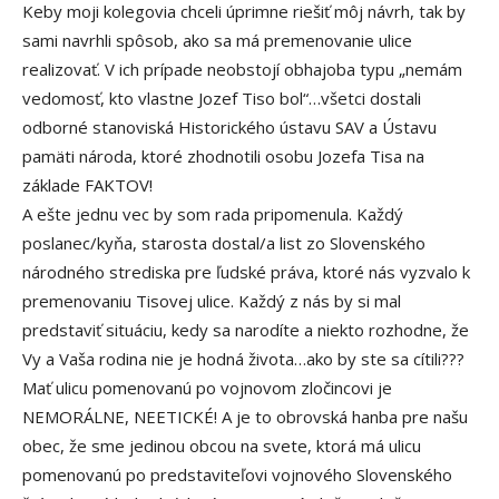
Keby moji kolegovia chceli úprimne riešiť môj návrh, tak by
sami navrhli spôsob, ako sa má premenovanie ulice
realizovať. V ich prípade neobstojí obhajoba typu „nemám
vedomosť, kto vlastne Jozef Tiso bol“…všetci dostali
odborné stanoviská Historického ústavu SAV a Ústavu
pamäti národa, ktoré zhodnotili osobu Jozefa Tisa na
základe FAKTOV!
A ešte jednu vec by som rada pripomenula. Každý
poslanec/kyňa, starosta dostal/a list zo Slovenského
národného strediska pre ľudské práva, ktoré nás vyzvalo k
premenovaniu Tisovej ulice. Každý z nás by si mal
predstaviť situáciu, kedy sa narodíte a niekto rozhodne, že
Vy a Vaša rodina nie je hodná života…ako by ste sa cítili???
Mať ulicu pomenovanú po vojnovom zločincovi je
NEMORÁLNE, NEETICKÉ! A je to obrovská hanba pre našu
obec, že sme jedinou obcou na svete, ktorá má ulicu
pomenovanú po predstaviteľovi vojnového Slovenského