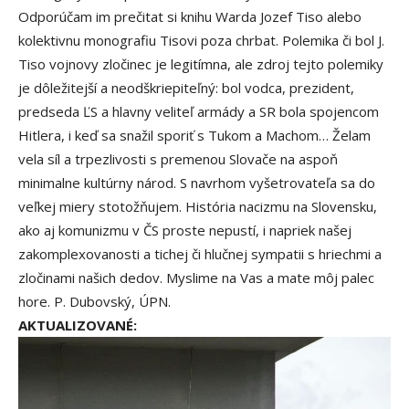
Odporúčam im prečitat si knihu Warda Jozef Tiso alebo
kolektivnu monografiu Tisovi poza chrbat. Polemika či bol J.
Tiso vojnovy zločinec je legitímna, ale zdroj tejto polemiky
je dôležitejší a neodškriepiteľný: bol vodca, prezident,
predseda ĽS a hlavny veliteľ armády a SR bola spojencom
Hitlera, i keď sa snažil sporiť s Tukom a Machom… Želam
vela síl a trpezlivosti s premenou Slovače na aspoň
minimalne kultúrny národ. S navrhom vyšetrovateľa sa do
veľkej miery stotožňujem. História nacizmu na Slovensku,
ako aj komunizmu v ČS proste nepustí, i napriek našej
zakomplexovanosti a tichej či hlučnej sympatii s hriechmi a
zločinami našich dedov. Myslime na Vas a mate môj palec
hore. P. Dubovský, ÚPN.
AKTUALIZOVANÉ: