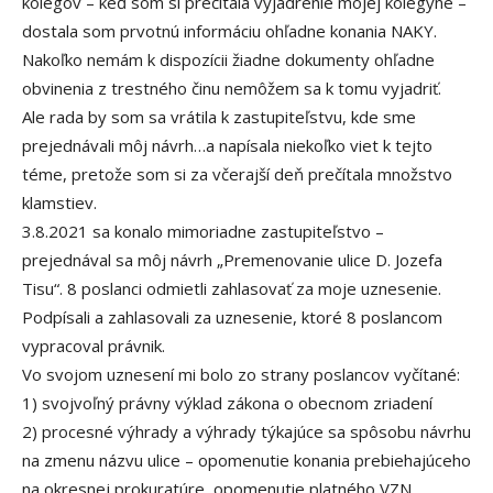
kolegov – keď som si prečítala vyjadrenie mojej kolegyne –
dostala som prvotnú informáciu ohľadne konania NAKY.
Nakoľko nemám k dispozícii žiadne dokumenty ohľadne
obvinenia z trestného činu nemôžem sa k tomu vyjadriť.
Ale rada by som sa vrátila k zastupiteľstvu, kde sme
prejednávali môj návrh…a napísala niekoľko viet k tejto
téme, pretože som si za včerajší deň prečítala množstvo
klamstiev.
3.8.2021 sa konalo mimoriadne zastupiteľstvo –
prejednával sa môj návrh „Premenovanie ulice D. Jozefa
Tisu“. 8 poslanci odmietli zahlasovať za moje uznesenie.
Podpísali a zahlasovali za uznesenie, ktoré 8 poslancom
vypracoval právnik.
Vo svojom uznesení mi bolo zo strany poslancov vyčítané:
1) svojvoľný právny výklad zákona o obecnom zriadení
2) procesné výhrady a výhrady týkajúce sa spôsobu návrhu
na zmenu názvu ulice – opomenutie konania prebiehajúceho
na okresnej prokuratúre, opomenutie platného VZN