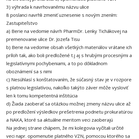
3) výhrada k navrhovanému názvu ulice
8 poslanci navrhli zmeniť uznesenie s novým znením:
Zastupiteľstvo
a) Berie na vedomie návrh PharmDr. Lenky Tichákovej na
premenovanie ulice Dr. Jozefa Tisu
b) Berie na vedomie obsah všetkých materiálov vrátane ich
príloh tak, ako boli predložené t.j aj s hrubými procesnými a
legislatívnymi pochybeniami, a to po dôkladnom
oboznámení sa s nimi
c) Nesúhlasí s konštatovaním, že súčasný stav je v rozpore
s platnou legislatívou, nakoľko takýto záver môže vysloviť
len k tomu kompetentná inštitúcia
d) Žiada zaoberať sa otázkou možnej zmeny názvu ulice až
po predložení výsledkov prešetrenia podnetu prokuratúrou
a NAKA, ktoré sa aktuálne meritom veci zaoberajú
Na jednej strane chápem, že mi kolegovia vyčítali určité
veci napr. opomenutie platného VZN, pomocou ktorého sa