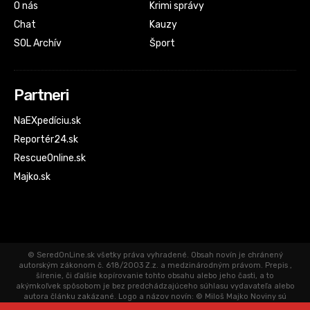
O nás
Krimi správy
Chat
Kauzy
SOL Archív
Šport
Partneri
NaEXpedíciu.sk
Reportér24.sk
RescueOnline.sk
Majko.sk
© SeredOnLine.sk všetky práva vyhradené. Obsah novín je chránený
autorským zákonom č. 618/2003 Z.z. a medzinárodným právom. Prepis ,
šírenie, či ďalšie kopírovanie tohto obsahu alebo jeho časti, a to
akýmkoľvek spôsobom je bez predchádzajúceho súhlasu vydavateľa alebo
autora článku zakázané. Logo a názov novín: © Miloš Majko Noviny sú
aktualizované priebežne. Články uverejnené na SeredOnLine.sk