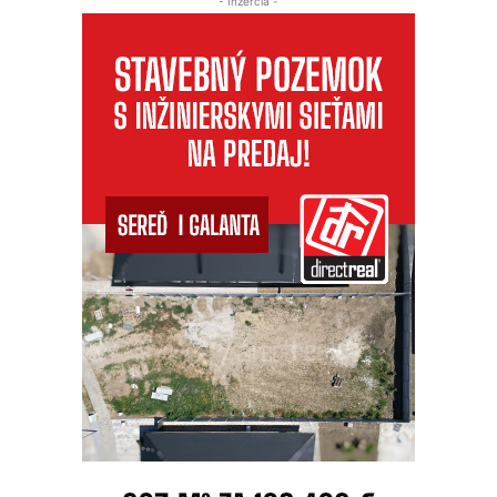
- Inzercia -