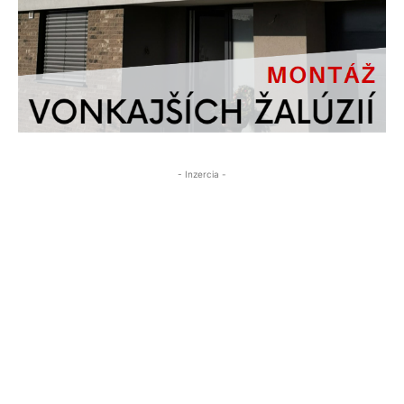
- Inzercia -