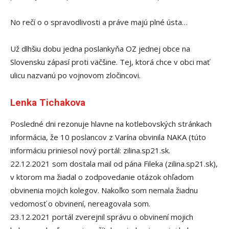
No rečí o o spravodlivosti a práve majú plné ústa…
Už dlhšiu dobu jedna poslankyňa OZ jednej obce na
Slovensku zápasí proti väčšine. Tej, ktorá chce v obci mať
ulicu nazvanú po vojnovom zločincovi.
Lenka Tichakova
Posledné dni rezonuje hlavne na kotlebovských stránkach
informácia, že 10 poslancov z Varína obvinila NAKA (túto
informáciu priniesol nový portál: zilina.sp21.sk.
22.12.2021 som dostala mail od pána Fileka (zilina.sp21.sk),
v ktorom ma žiadal o zodpovedanie otázok ohľadom
obvinenia mojich kolegov. Nakoľko som nemala žiadnu
vedomosť o obvinení, nereagovala som.
23.12.2021 portál zverejnil správu o obvinení mojich