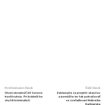
Predchádzajúci článok
Ďalší článok
Chcel ukradnúť 20 tonovú
Zahlasujte za projekt skautov
konštrukciu. Pri krádeži ho
a pomôžte im tak pokračovať
chytili kriminalisti
vo zveľaďovaní Nábrežia
Garbiarska