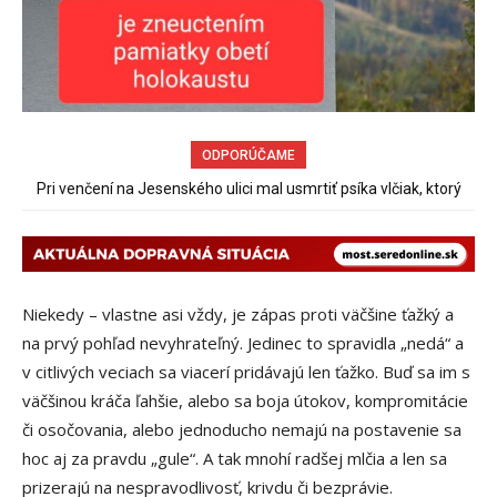
ODPORÚČAME
Pri venčení na Jesenského ulici mal usmrtiť psíka vlčiak, ktorý
mal voľne behať
Niekedy – vlastne asi vždy, je zápas proti väčšine ťažký a
na prvý pohľad nevyhrateľný. Jedinec to spravidla „nedá“ a
v citlivých veciach sa viacerí pridávajú len ťažko. Buď sa im s
väčšinou kráča ľahšie, alebo sa boja útokov, kompromitácie
či osočovania, alebo jednoducho nemajú na postavenie sa
hoc aj za pravdu „gule“. A tak mnohí radšej mlčia a len sa
prizerajú na nespravodlivosť, krivdu či bezprávie.