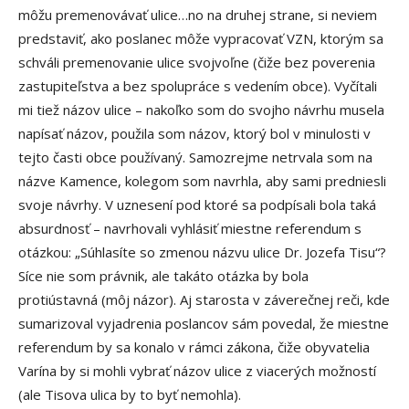
môžu premenovávať ulice…no na druhej strane, si neviem
predstaviť, ako poslanec môže vypracovať VZN, ktorým sa
schváli premenovanie ulice svojvoľne (čiže bez poverenia
zastupiteľstva a bez spolupráce s vedením obce). Vyčítali
mi tiež názov ulice – nakoľko som do svojho návrhu musela
napísať názov, použila som názov, ktorý bol v minulosti v
tejto časti obce používaný. Samozrejme netrvala som na
názve Kamence, kolegom som navrhla, aby sami predniesli
svoje návrhy. V uznesení pod ktoré sa podpísali bola taká
absurdnosť – navrhovali vyhlásiť miestne referendum s
otázkou: „Súhlasíte so zmenou názvu ulice Dr. Jozefa Tisu“?
Síce nie som právnik, ale takáto otázka by bola
protiústavná (môj názor). Aj starosta v záverečnej reči, kde
sumarizoval vyjadrenia poslancov sám povedal, že miestne
referendum by sa konalo v rámci zákona, čiže obyvatelia
Varína by si mohli vybrať názov ulice z viacerých možností
(ale Tisova ulica by to byť nemohla).