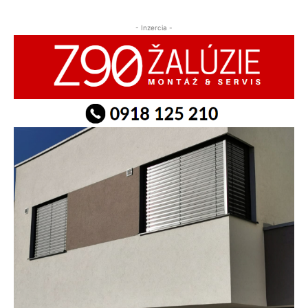
- Inzercia -