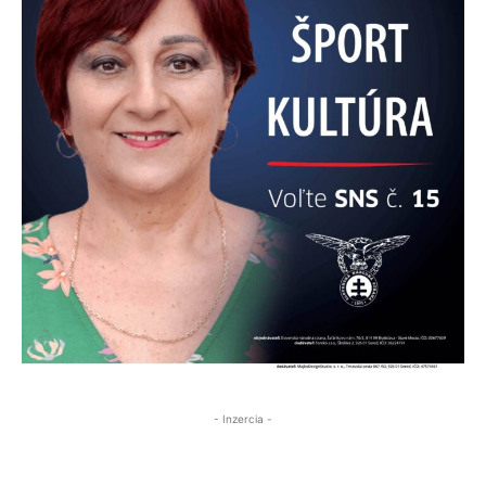
- Inzercia -