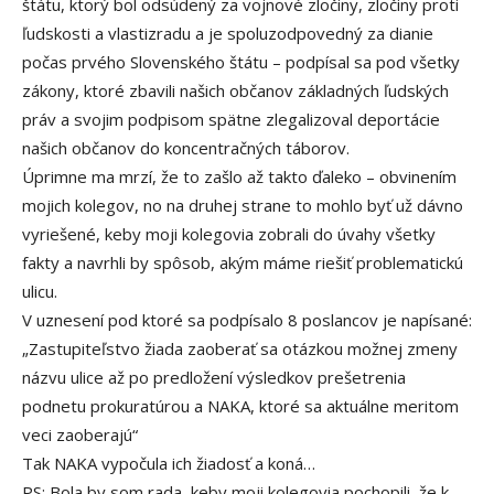
štátu, ktorý bol odsúdený za vojnové zločiny, zločiny proti
ľudskosti a vlastizradu a je spoluzodpovedný za dianie
počas prvého Slovenského štátu – podpísal sa pod všetky
zákony, ktoré zbavili našich občanov základných ľudských
práv a svojim podpisom spätne zlegalizoval deportácie
našich občanov do koncentračných táborov.
Úprimne ma mrzí, že to zašlo až takto ďaleko – obvinením
mojich kolegov, no na druhej strane to mohlo byť už dávno
vyriešené, keby moji kolegovia zobrali do úvahy všetky
fakty a navrhli by spôsob, akým máme riešiť problematickú
ulicu.
V uznesení pod ktoré sa podpísalo 8 poslancov je napísané:
„Zastupiteľstvo žiada zaoberať sa otázkou možnej zmeny
názvu ulice až po predložení výsledkov prešetrenia
podnetu prokuratúrou a NAKA, ktoré sa aktuálne meritom
veci zaoberajú“
Tak NAKA vypočula ich žiadosť a koná…
PS: Bola by som rada, keby moji kolegovia pochopili, že k