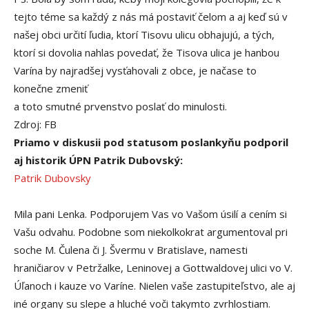
tejto téme sa každý z nás má postaviť čelom a aj keď sú v
našej obci určití ľudia, ktorí Tisovu ulicu obhajujú, a tých,
ktorí si dovolia nahlas povedať, že Tisova ulica je hanbou
Varína by najradšej vysťahovali z obce, je načase to
konečne zmeniť
a toto smutné prvenstvo poslať do minulosti.
Zdroj: FB
Priamo v diskusii pod statusom poslankyňu podporil
aj historik ÚPN Patrik Dubovský:
Patrik Dubovsky
Mila pani Lenka. Podporujem Vas vo Vašom úsilí a cením si
Vašu odvahu. Podobne som niekolkokrat argumentoval pri
soche M. Čulena či J. Švermu v Bratislave, namesti
hraničiarov v Petržalke, Leninovej a Gottwaldovej ulici vo V.
Úľanoch i kauze vo Varíne. Nielen vaše zastupiteľstvo, ale aj
iné organy su slepe a hluché voči takymto zvrhlostiam.