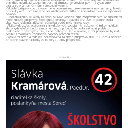
pravidiel, napríklad páchaním trestnej činnosti, je provider povinný vydať túto
databázu orgánom činným v trestnom konaní.
- Vkladať príspevky do diskusie nie je povolené cez proxy servery a anonymizéry. Takéto
príspevky môžu byť zmazané bez akéhokoľvek ďalšieho komentovania a zverejňovania
dôvodov.
- Upozorňujeme, že každý užívateľ za svoje konanie plne zodpovedá sám. Administrátor
môže zmazať príspevky, ktoré budú porušovať pravidlá diskusie, prípadne budú
obsahovať reklamu, alebo ich súčasťou budú reklamné odkazy.
- Akékoľvek útoky, osočovanie a invektívy voči podpísaným autorom článkov redakcii,
alebo vydavateľovi budú zmazané, resp. v prípade, že budú zakladať podstatu
niektorého z trestných činov, alebo iného porušenia zákona, autor príspevku by mal
počítať s možnosťou zjednania nápravy právnou cestou.
- Vydavateľ novín a redakcia nezodpovedá za obsah príspevkov diskutujúcich a nenesie
prípadné právne následky za názory autorov príspevkov.
- Inzercia -