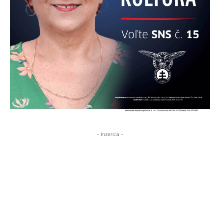
- Inzercia -