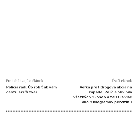
Predchádzajúci článok
Ďalší článok
Polícia radí: Čo robiť ak vám
Veľká protidrogová akcia na
cestu skríži zver
západe: Polícia obvinila
všetkých 15 osôb a zaistila viac
ako 9 kilogramov pervitínu