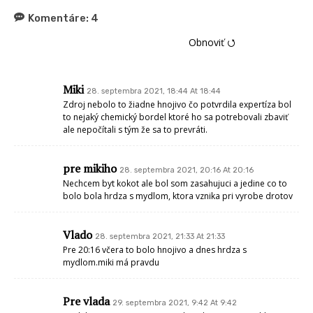
Komentáre:
4
Obnoviť ⭯
Miki
28. septembra 2021, 18:44 At 18:44
Zdroj nebolo to žiadne hnojivo čo potvrdila expertíza bol
to nejaký chemický bordel ktoré ho sa potrebovali zbaviť
ale nepočítali s tým že sa to prevráti.
pre mikiho
28. septembra 2021, 20:16 At 20:16
Nechcem byt kokot ale bol som zasahujuci a jedine co to
bolo bola hrdza s mydlom, ktora vznika pri vyrobe drotov
Vlado
28. septembra 2021, 21:33 At 21:33
Pre 20:16 včera to bolo hnojivo a dnes hrdza s
mydlom.miki má pravdu
Pre vlada
29. septembra 2021, 9:42 At 9:42