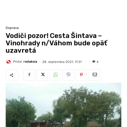
Doprava
Vodiči pozor! Cesta Šintava –
Vinohrady n/Váhom bude opäť
uzavretá
Pridal
redakcia
28. septembra 2021, 11:51
4