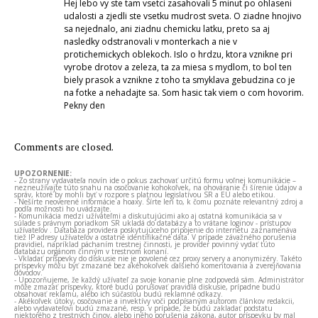
Hej lebo vy ste tam vsetci zasahovali 5 minut po ohlaseni
udalosti a zjedli ste vsetku mudrost sveta. O ziadne hnojivo
sa nejednalo, ani ziadnu chemicku latku, preto sa aj
nasledky odstranovali v monterkach a nie v
protichemickych oblekoch. Islo o hrdzu, ktora vznikne pri
vyrobe drotov a zeleza, ta za miesa s mydlom, to bol ten
biely prasok a vznikne z toho ta smyklava gebudzina co je
na fotke a nehadajte sa. Som hasic tak viem o com hovorim.
Pekny den
Comments are closed.
UPOZORNENIE:
- Zo strany vydavateľa novín ide o pokus zachovať určitú formu voľnej komunikácie –
nezneužívajte túto snahu na osočovanie kohokoľvek, na ohováranie či šírenie údajov a
správ, ktoré by mohli byť v rozpore s platnou legislatívou SR a EÚ alebo etikou.
- Nešírte neoverené informácie a hoaxy. Šírte len to, k čomu poznáte relevantný zdroj a
podľa možnosti ho uvádzajte.
- Komunikácia medzi užívateľmi a diskutujúcimi ako aj ostatná komunikácia sa v
súlade s právnym poriadkom SR ukladá do databázy a to vrátane loginov - prístupov
užívateľov . Databáza providera poskytujúceho pripojenie do internetu zaznamenáva
tiež IP adresy užívateľov a ostatné identifikačné dáta. V prípade závažného porušenia
pravidiel, napríklad páchaním trestnej činnosti, je provider povinný vydať túto
databázu orgánom činným v trestnom konaní.
- Vkladať príspevky do diskusie nie je povolené cez proxy servery a anonymizéry. Takéto
príspevky môžu byť zmazané bez akéhokoľvek ďalšieho komentovania a zverejňovania
dôvodov.
- Upozorňujeme, že každý užívateľ za svoje konanie plne zodpovedá sám. Administrátor
môže zmazať príspevky, ktoré budú porušovať pravidlá diskusie, prípadne budú
obsahovať reklamu, alebo ich súčasťou budú reklamné odkazy.
- Akékoľvek útoky, osočovanie a invektívy voči podpísaným autorom článkov redakcii,
alebo vydavateľovi budú zmazané, resp. v prípade, že budú zakladať podstatu
niektorého z trestných činov, alebo iného porušenia zákona, autor príspevku by mal