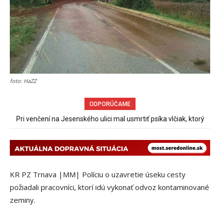
foto: HaZZ
ODPORÚČAME
Pri venčení na Jesenského ulici mal usmrtiť psíka vlčiak, ktorý
Sereď niekedy bola mestom s výborným napojením na
hromadnú dopravu – ANKETA
mal voľne behať
KR PZ Trnava |MM| Políciu o uzavretie úseku cesty
požiadali pracovníci, ktorí idú vykonať odvoz kontaminované
zeminy.