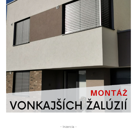
- Inzercia -