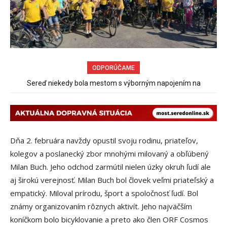
ODPORÚČAME
Spor rybárov o rybársky revír pokračuje
Dňa 2. februára navždy opustil svoju rodinu, priateľov,
kolegov a poslanecký zbor mnohými milovaný a obľúbený
Milan Buch. Jeho odchod zarmútil nielen úzky okruh ľudí ale
aj širokú verejnosť. Milan Buch bol človek veľmi priateľský a
empatický. Miloval prírodu, šport a spoločnosť ľudí. Bol
známy organizovaním rôznych aktivít. Jeho najväčším
koníčkom bolo bicyklovanie a preto ako člen ORF Cosmos