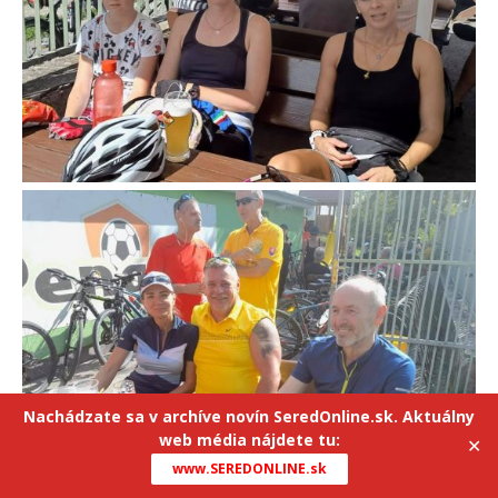
Nachádzate sa v archíve novín SeredOnline.sk. Aktuálny
web média nájdete tu:
✕
www.SEREDONLINE.sk