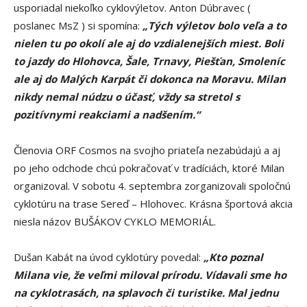
usporiadal niekoľko cyklovýletov. Anton Dúbravec (
poslanec MsZ ) si spomína:
„Tých výletov bolo veľa a to
nielen tu po okolí ale aj do vzdialenejších miest. Boli
to jazdy do Hlohovca, Šale, Trnavy, Piešťan, Smoleníc
ale aj do Malých Karpát či dokonca na Moravu. Milan
nikdy nemal núdzu o účasť, vždy sa stretol s
pozitívnymi reakciami a nadšením.“
Členovia ORF Cosmos na svojho priateľa nezabúdajú a aj
po jeho odchode chcú pokračovať v tradíciách, ktoré Milan
organizoval. V sobotu 4. septembra zorganizovali spoločnú
cyklotúru na trase Sereď – Hlohovec. Krásna športová akcia
niesla názov BUŠÁKOV CYKLO MEMORIÁL.
Dušan Kabát na úvod cyklotúry povedal:
„Kto poznal
Milana vie, že veľmi miloval prírodu. Vídavali sme ho
na cyklotrasách, na splavoch či turistike. Mal jednu