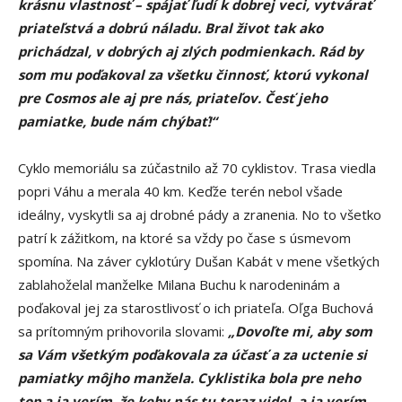
krásnu vlastnosť – spájať ľudí k dobrej veci, vytvárať
priateľstvá a dobrú náladu. Bral život tak ako
prichádzal, v dobrých aj zlých podmienkach. Rád by
som mu poďakoval za všetku činnosť, ktorú vykonal
pre Cosmos ale aj pre nás, priateľov. Česť jeho
pamiatke, bude nám chýbať!“
Cyklo memoriálu sa zúčastnilo až 70 cyklistov. Trasa viedla
popri Váhu a merala 40 km. Keďže terén nebol všade
ideálny, vyskytli sa aj drobné pády a zranenia. No to všetko
patrí k zážitkom, na ktoré sa vždy po čase s úsmevom
spomína. Na záver cyklotúry Dušan Kabát v mene všetkých
zablahoželal manželke Milana Buchu k narodeninám a
poďakoval jej za starostlivosť o ich priateľa. Oľga Buchová
sa prítomným prihovorila slovami:
„Dovoľte mi, aby som
sa Vám všetkým poďakovala za účasť a za uctenie si
pamiatky môjho manžela. Cyklistika bola pre neho
top a ja verím, že keby nás tu teraz videl, a ja verím,