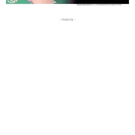
- Inzercia -