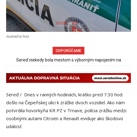
ilustračná foto
ODPORÚČAME
Sereď niekedy bola mestom s výborným napojením na
Pri venčení na Jesenského ulici mal usmrtiť psíka vlčiak, ktorý
hromadnú dopravu – ANKETA
mal voľne behať
Sereď / Dnes v ranných hodinách, krátko pred 7.30 hod.
došlo na Čepeňskej ulici k zrážke dvoch vozidiel. Ako nám
potvrdila hovorkyňa KR PZ v Trnave, polícia zrážku medzi
osobnými autami Citroën a Renault eviduje ako škodovú
udalosť.