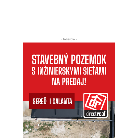
- Inzercia -