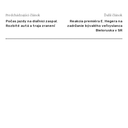
Predchádzajúci článok
Ďalší článok
Počas jazdy na diaľnici zaspal.
Reakcia premiéra E. Hegera na
Rozbité autá a traja zranení
zadržanie bývalého veľvyslanca
Bieloruska v SR