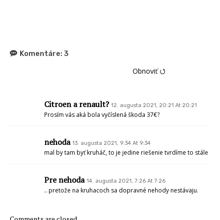
Komentáre:
3
Obnoviť ⭯
Citroen a renault?
12. augusta 2021, 20:21 At 20:21
Prosím vás aká bola vyčíslená škoda 37€?
nehoda
13. augusta 2021, 9:34 At 9:34
mal by tam byť kruháč, to je jedine riešenie tvrdíme to stále
Pre nehoda
14. augusta 2021, 7:26 At 7:26
.. pretože na kruhacoch sa dopravné nehody nestávaju.
Comments are closed.