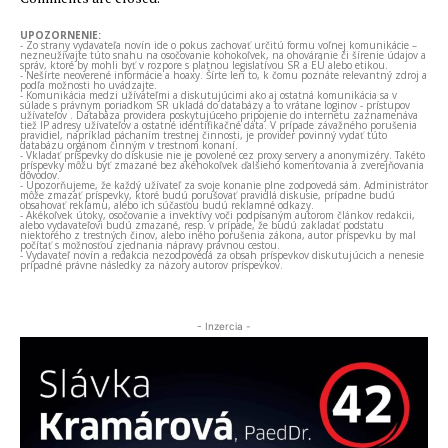
UPOZORNENIE:
- Zo strany vydavateľa novín ide o pokus zachovať určitú formu voľnej komunikácie –
nezneužívajte túto snahu na osočovanie kohokoľvek, na ohováranie či šírenie údajov a
správ, ktoré by mohli byť v rozpore s platnou legislatívou SR a EÚ alebo etikou.
- Nešírte neoverené informácie a hoaxy. Šírte len to, k čomu poznáte relevantný zdroj a
podľa možnosti ho uvádzajte.
- Komunikácia medzi užívateľmi a diskutujúcimi ako aj ostatná komunikácia sa v
súlade s právnym poriadkom SR ukladá do databázy a to vrátane loginov - prístupov
užívateľov . Databáza providera poskytujúceho pripojenie do internetu zaznamenáva
tiež IP adresy užívateľov a ostatné identifikačné dáta. V prípade závažného porušenia
pravidiel, napríklad páchaním trestnej činnosti, je provider povinný vydať túto
databázu orgánom činným v trestnom konaní.
- Vkladať príspevky do diskusie nie je povolené cez proxy servery a anonymizéry. Takéto
príspevky môžu byť zmazané bez akéhokoľvek ďalšieho komentovania a zverejňovania
dôvodov.
- Upozorňujeme, že každý užívateľ za svoje konanie plne zodpovedá sám. Administrátor
môže zmazať príspevky, ktoré budú porušovať pravidlá diskusie, prípadne budú
obsahovať reklamu, alebo ich súčasťou budú reklamné odkazy.
- Akékoľvek útoky, osočovanie a invektívy voči podpísaným autorom článkov redakcii,
alebo vydavateľovi budú zmazané, resp. v prípade, že budú zakladať podstatu
niektorého z trestných činov, alebo iného porušenia zákona, autor príspevku by mal
počítať s možnosťou zjednania nápravy právnou cestou.
- Vydavateľ novín a redakcia nezodpovedá za obsah príspevkov diskutujúcich a nenesie
prípadné právne následky za názory autorov príspevkov.
- Inzercia -