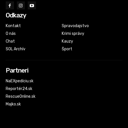
Odkazy
Kontakt
Spravodajstvo
O nás
Krimi správy
Chat
Kauzy
SOL Archív
Šport
Partneri
NaEXpedíciu.sk
Reportér24.sk
RescueOnline.sk
Majko.sk